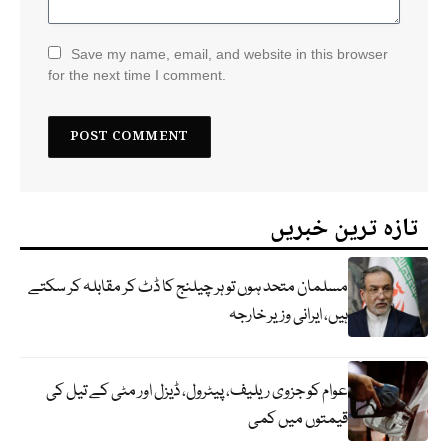
Save my name, email, and website in this browser
for the next time I comment.
تازہ ترین خبریں
مسلمان متحد ہوں تو ہر چیلنج کا ڈٹ کر مقابلہ کر سکتے
ہیں، ایرانی وزیر خارجہ
عوام کو جزوی ریلیف، پیٹرول، ڈیزل اور مٹی کے تیل کی
قیمتوں میں کمی