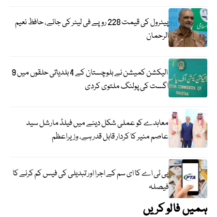
پیٹرول کی قیمت 228 روپے فی لیٹر کی جائے، حافظ نعیم
الرحمان
الیکشن کمیشن نے بلوچستان کے 4 بلدیاتی حلقوں میں 9
اگست کی پولنگ ملتوی کردی
معاہدے کو عملی شکل دینے میں فیلڈ مارشل سید
عاصم منیر کا کردار قابل قدر ہے، وزیراعظم
پی ٹی اے کا ای سم کے اجرا اور تبدیلی کی فیس کم کرنے کا
فیصلہ
ہمیں فالو کریں