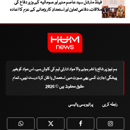
فیلڈ مارشل سید عاصم منیر اور صومالیہ کے وزیر دفاع کی
ملاقات، دفاعی تعاون اور استعدادِ کار بڑھانے کے عزم کا اعادہ
ہم نیوز پر شائع یا نشر ہونے والا مواد ادارتی ٹیم کی کاوش ہے۔ اس مواد کو بغیر
پیشگی اجازت کسی بھی صورت میں استعمال یا نقل کرنا درست نہیں۔ تمام
حقوق محفوظ ہیں © 2026
رابطہ کریں
پرائیویسی پالیسی
WhatsApp
Twitter
Facebook
Faceboo