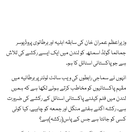
وزیراعظم عمران خان کی سابقہ اہلیہ اور برطانوی پروڈیوسر
جمائما گولڈ اسمتھ کو لندن میں ایک ایسے رکشے کی تلاش
ہے جو پاکستانی اسٹائل کا ہو۔
انہوں نے سماجی رابطوں کی ویب سائٹ ٹوئٹر پر برطانیہ میں
مقیم پاکستانیوں کو مخاطب کرتے ہوئے لکھا ہے کہ ہمیں
لندن میں فلم کیلئے پاکستانی اسٹائل کے رکشے کی ضرورت
ہے۔ رکشہ اگلے ہفتے منگل اور جمعہ کو چاہیے، کیا کوئی
کسی کو جانتا ہے جس کے پاس(رکشہ)ہے؟