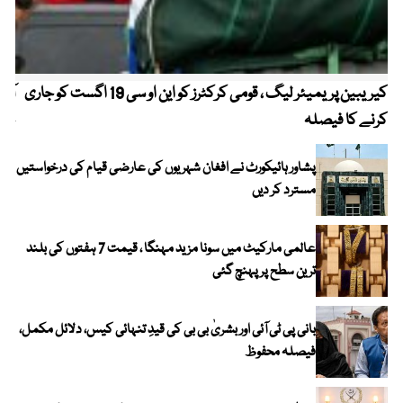
کیریبین پریمیئر لیگ ، قومی کرکٹرز کو این او سی 19 اگست کو جاری
آز
کرنے کا فیصلہ
چھی
پشاور ہائیکورٹ نے افغان شہریوں کی عارضی قیام کی درخواستیں
مسترد کر دیں
عالمی مارکیٹ میں سونا مزید مہنگا ، قیمت 7 ہفتوں کی بلند
ترین سطح پر پہنچ گئی
بانی پی ٹی آئی اور بشریٰ بی بی کی قیدِ تنہائی کیس، دلائل مکمل،
فیصلہ محفوظ