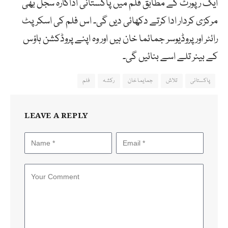
ایک رپورٹ کے مطابق فلم میں پاکستانی اداکارہ سجل بھی
مرکزی کردار ادا کرتے دکھائی دیں گی۔ اس فلم کی اسکرپٹ
رائٹر اور پروڈیوسر جمائما خان ہیں اور وہ اپنے پروڈکشن ہاؤس
کے بینر تلے اسے بنائیں گی۔
پاکستانی
تلاش
جمایما خان
رکشہ
فلم
LEAVE A REPLY