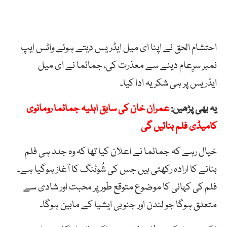
احتشام الحق نے اپنا ای میل ایڈریس دیتے ہوئے واٹس ایپ
نمبر سرِعام دینے سے معذرت کی، جمائما نے ای میل
ایڈریس پر ہی شکریہ ادا کیا۔
یہ بھی پڑھیں:
عمران خان کی سابق اہلیہ جمائما رومانوی
کامیڈی فلم بنائیں گی
خیال رہے کہ جمائما نے اعلان کیا تھا کہ وہ جلد ہی فلم
بنانے کا ارادہ رکھتی ہیں جس کی شُوٹنگ کا آغاز ہوگیا ہے۔
فلم کی کہانی کا موضوع متوقع طور پر محبت اور شادی سے
متعلق ہوگا جو لندن اور جنوبی ایشیا کے مابین ہوگا۔