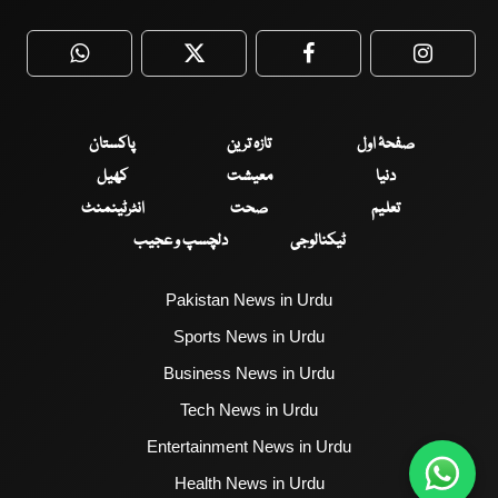
WhatsApp
Twitter
Facebook
Faceboo
صفحۂ اول
تازہ ترین
پاکستان
دنیا
معیشت
کھیل
تعلیم
صحت
انٹرٹینمنٹ
ٹیکنالوجی
دلچسپ و عجیب
Pakistan News in Urdu
Sports News in Urdu
Business News in Urdu
Tech News in Urdu
Entertainment News in Urdu
Health News in Urdu