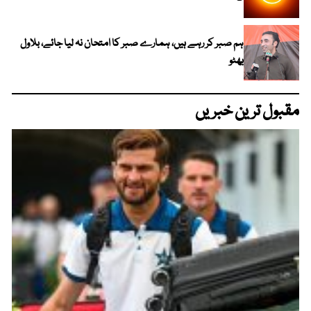
ہم صبر کر رہے ہیں، ہمارے صبر کا امتحان نہ لیا جائے، بلاول
بھٹو
مقبول ترین خبریں