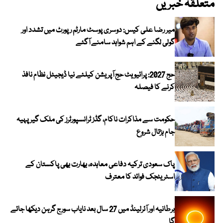
متعلقہ خبریں
میر رضا علی کیس: دوسری پوسٹ مارٹم رپورٹ میں تشدد اور
گولی لگنے کے اہم شواہد سامنے آگئے
حج 2027: پرائیویٹ حج آپریشن کیلئے نیا ڈیجیٹل نظام نافذ
کرنے کا فیصلہ
حکومت سے مذاکرات ناکام، گڈز ٹرانسپورٹرز کی ملک گیر پہیہ
جام ہڑتال شروع
پاک سعودی ترکیہ دفاعی معاہدہ، بھارت بھی پاکستان کے
اسٹریٹجک فوائد کا معترف
برطانیہ اور آئرلینڈ میں 27 سال بعد نایاب سورج گرہن دیکھا جائے
گا