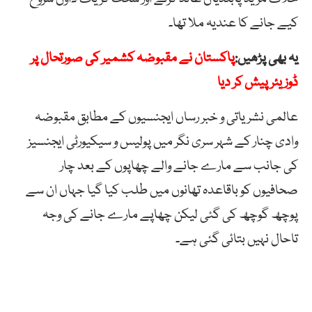
کیے جانے کا عندیہ ملا تھا۔
یہ بھی پڑھیں:
پاکستان نے مقبوضہ کشمیر کی صورتحال پر
ڈوزیئر پیش کر دیا
عالمی نشریاتی و خبر رساں ایجنسیوں کے مطابق مقبوضہ
وادی چنار کے شہر سری نگر میں پولیس و سیکیورٹی ایجنسیز
کی جانب سے مارے جانے والے چھاپوں کے بعد چار
صحافیوں کو باقاعدہ تھانوں میں طلب کیا گیا جہاں ان سے
پوچھ گوچھ کی گئی لیکن چھاپے مارے جانے کی وجہ
تاحال نہیں بتائی گئی ہے۔