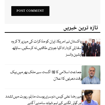
تازہ ترین خبریں
پاکستان نے امریکا، ایران کو مذاکرات کی میز پر لا کر وہ
سفارتی کردار اداکیا جو بڑی طاقتیں نہ کرسکیں، ساؤتھ
ایشین وائسز
جماعت اسلامی کا 16 اگست سے ملک بھر میں بیک
وقت دھرنوں کا اعلان
میر رضا علی کیس: دوسری پوسٹ مارٹم رپورٹ میں تشدد
اور گولی لگنے کے اہم شواہد سامنے آگئے