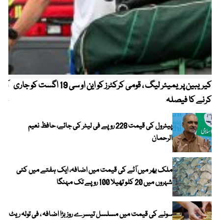
کیریبین پریمیئر لیگ ، قومی کرکٹرز کو این او سی 19 اگست کو جاری
آز
کرنے کا فیصلہ
چھی
پیٹرول کی قیمت 228 روپے فی لیٹر کی جائے، حافظ نعیم
الرحمان
ملک بھر میں آٹے کی قیمت میں اضافہ، ایک ہفتے میں کئی
شہروں میں 20 کلو تھیلا 100 روپے تک مہنگا
سونے کی قیمت میں مسلسل تیسرے روز بڑا اضافہ ، فی تولہ ریٹ