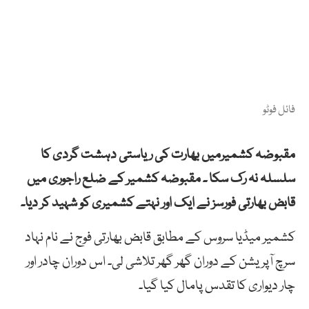
فائل فوٹو
مقبوضہ کشمیرمیں بھارت کی ریاستی دہشت گردی کا
سلسلہ نہ رک سکا ۔ مقبوضہ کشمیر کے ضلع راجوری میں
قابض بھارتی فورسز نے ایک اور نہتے کشمیری کو شہید کر دیا۔
کشمیر میڈیا سروس کے مطابق قابض بھارتی فوج نے نام نہاد
سرچ آپریشن کے دوران گھر گھر تلاشی لی۔ اس دوران چادر اور
چار دیواری کا تقدس پامال کیا گیا۔