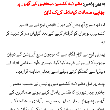
یہ بھی پڑھیں:
مقبوضہ کشمیر: صحافیوں کے گھروں پر
چھاپے، صحافت کیخلاف کریک ڈاؤن
نام نہاد سرچ آپریشن کے دوران قابض فوج نے بے قصور
کشمیری نوجوان کو گرفتار کرنے کے بعد گولیاں مار کر شہید کر
دیا۔
بھارتی فوج نے الزام لگایا ہے کہ نوجوان سرچ آپریشن کے دوران
جھڑپ کرتے ہوئے شہید کیا گیا۔ دوسری طرف مقامی افراد نے
میڈیا سے گفتگو کرتے ہوئے اسے جعلی مقابلہ قرار دیا۔
چند روز قبل مقبوضہ کشمیر میں پولیس نے حسب معمول
چادر و چہار دیواری کا تقدس پامال کرتے ہوئے صحافیوں کے
گھروں پہ چھاپے مارے تھے، جس سے آزادی صحافت کے
خلاف مزید پابندیاں عائد کرنے اور سخت کریک ڈاؤن شروع