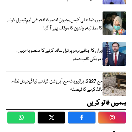
میر رضا علی کیس، جبران ناصر کا تفتیشی ٹیم تبدیل کرنے
کا مطالبہ، والدین کا موقف بھی آ گیا
ایران کا آبنائے ہرمز پر ٹول عائد کرنے کا منصوبہ نہیں،
امریکی نائب صدر
حج 2027: پرائیویٹ حج آپریشن کیلئے نیا ڈیجیٹل نظام
نافذ کرنے کا فیصلہ
ہمیں فالو کریں
WhatsApp
Twitter
Facebook
Faceboo