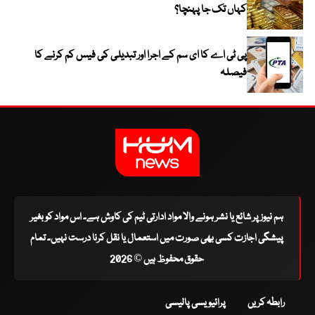
کہاں تک جا پہنچا؟
پی ٹی اے کا ای سم کے اجرا اور تبدیلی کی فیس کم کرنے کا
فیصلہ
ہم نیوز پر شائع یا نشر ہونے والا مواد ادارتی ٹیم کی کاوش ہے۔ اس مواد کو بغیر
پیشگی اجازت کسی بھی صورت میں استعمال یا نقل کرنا درست نہیں۔ تمام
حقوق محفوظ ہیں © 2026
رابطہ کریں
پرائیویسی پالیسی