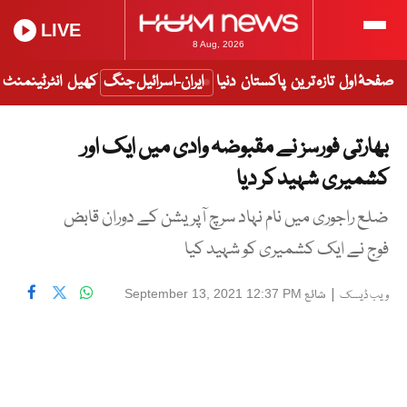
LIVE
8 Aug, 2026
صفحۂ اول
تازہ ترین
پاکستان
دنیا
ایران-اسرائیل جنگ
کھیل
انٹرٹینمنٹ
بھارتی فورسز نے مقبوضہ وادی میں ایک اور
کشمیری شہید کر دیا
ضلع راجوری میں نام نہاد سرچ آپریشن کے دوران قابض
فوج نے ایک کشمیری کو شہید کیا
|
شائع
September 13, 2021 12:37 PM
ویب ڈیسک