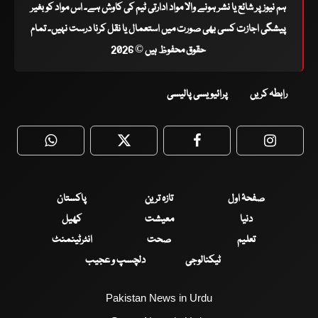
ہم نیوز پر شائع یا نشر ہونے والا مواد ادارتی ٹیم کی کاوش ہے۔ اس مواد کو بغیر
پیشگی اجازت کسی بھی صورت میں استعمال یا نقل کرنا درست نہیں۔ تمام
حقوق محفوظ ہیں © 2026
رابطہ کریں
پرائیویسی پالیسی
WhatsApp
Twitter
Facebook
Faceboo
صفحۂ اول
تازہ ترین
پاکستان
دنیا
معیشت
کھیل
تعلیم
صحت
انٹرٹینمنٹ
ٹیکنالوجی
دلچسپ و عجیب
Pakistan News in Urdu