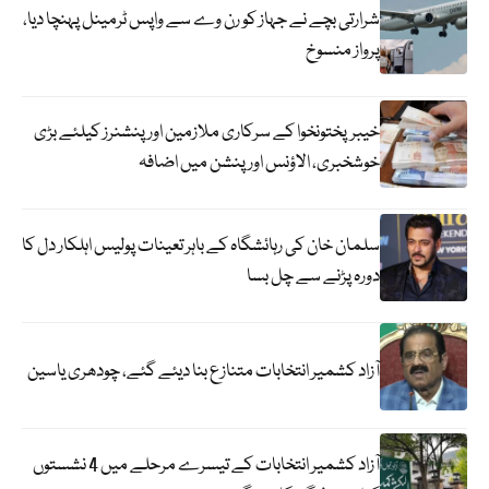
شرارتی بچے نے جہاز کو رن وے سے واپس ٹرمینل پہنچا دیا،
پرواز منسوخ
خیبرپختونخوا کے سرکاری ملازمین اور پنشنرز کیلئے بڑی
خوشخبری، الاؤنس اور پنشن میں اضافہ
سلمان خان کی رہائشگاہ کے باہر تعینات پولیس اہلکار دل کا
دورہ پڑنے سے چل بسا
آزاد کشمیر انتخابات متنازع بنا دیئے گئے، چودھری یاسین
آزاد کشمیر انتخابات کے تیسرے مرحلے میں 4 نشستوں