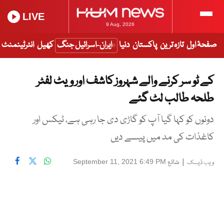
LIVE
9 Aug, 2026
صفحۂ اول
تازہ ترین
پاکستان
دنیا
ایران-اسرائیل جنگ
کھیل
انٹرٹینمنٹ
کے ٹو سر کرنے والے شہروز کاشف اور ویٹ لفٹر
طلحہ طالب لٹ گئے
دونوں کو کہا گیا آپ کو گاڑی دی جا رہی ہے، ٹیکس اور
کاغذات کی مد میں پیسے دیں
|
شائع
September 11, 2021 6:49 PM
ویب ڈیسک