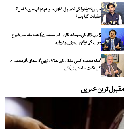
خیبر پختونخوا کی تحصیل غازی صوبہ پنجاب میں شامل؟
حقیقت کیا ہے؟
5 ارب ڈالر کی سرمایہ کاری کے معاہدے آئندہ ماہ سے شروع
ہونے کی توقع ہے، وزیر پیٹرولیم
‘مکہ معاہدہ کسی ملک کے خلاف نہیں’؛ اسحاق ڈار معاہدے
کے نکات سامنے لے آئے
مقبول ترین خبریں