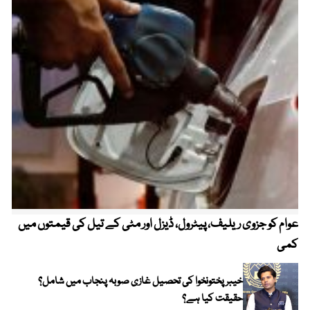
عوام کو جزوی ریلیف، پیٹرول، ڈیزل اور مٹی کے تیل کی قیمتوں میں
4 روز میں سونے کی قیمت میں بڑا اضافہ
کمی
خیبر پختونخوا کی تحصیل غازی صوبہ پنجاب میں شامل؟
حقیقت کیا ہے؟