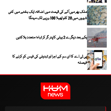
ملک بھر میں آٹے کی قیمت میں اضافہ، ایک ہفتے میں کئی
شہروں میں 20 کلو تھیلا 100 روپے تک مہنگا
یکے بعد دیگرے 2 ہیلی کاپٹر گر کر تباہ؛ متعدد ہلاکتیں
پی ٹی اے کا ای سم کے اجرا اور تبدیلی کی فیس کم کرنے کا
فیصلہ