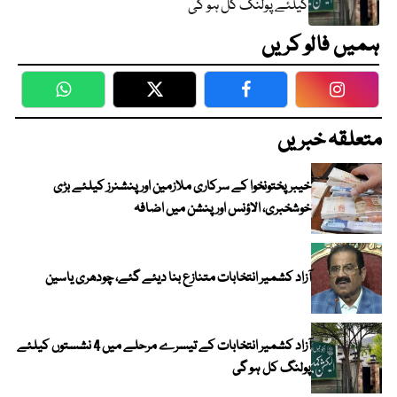
کیلئے پولنگ کل ہو گی
ہمیں فالو کریں
WhatsApp
Twitter
Facebook
Faceboo
متعلقہ خبریں
خیبرپختونخوا کے سرکاری ملازمین اور پنشنرز کیلئے بڑی
خوشخبری، الاؤنس اور پنشن میں اضافہ
آزاد کشمیر انتخابات متنازع بنا دیئے گئے، چودھری یاسین
آزاد کشمیر انتخابات کے تیسرے مرحلے میں 4 نشستوں کیلئے
پولنگ کل ہو گی