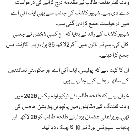
ویٹ لفٹر طلحہ طالب نے مقدمہ درج کرانے کی درخواست
دے دی ہے۔ شہروز کاشف کی جانب سے بھی ایف آئی اے
میں درخواست جمع کرادی گئی ہے۔
شہروز کاشف کے والد نے بتایا کہ آج کسی شخص نے جعلی
کال کی۔ ہم نے باتوں میں آکر 2لاکھ 85 ہزار روپے اکاؤنٹ میں
جمع کرا دیئے۔
ان کا کہنا ہے کہ پولیس، ایف آئی اے اور حکومتی نمائندوں
کے ساتھ رابطے کیے جا رہے ہیں۔
خیال رہے کہ طلحہ طالب نے ٹوکیو اولمپکس 2020 میں
ویٹ لفٹنگ کے مقابلوں میں پانچویں پوزیشن حاصل کی
تھی۔ وزیراعلیٰ عثمان بزدار نے طلحہ طالب کو 20 لاکھ اور
پنجاب اسپورٹس بورڈ نے 10 کا چیک دیا تھا۔