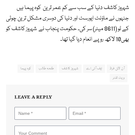
شہروز کاشف دنیا کے سب سے کم عمر ترین کوہ پیما ہیں
جنہوں نے ماؤنٹ ایورسٹ اور دنیا کی دوسری مشکل ترین چوٹی
کے ٹو (8611 میٹر) سر کی۔ حکومت پنجاب نے شہروز کاشف کو
بھی10 لاکھ روپے انعام دیا گیا تھا۔
آن لائن فراڈ
ایف آئی اے
شہروز کاشف
طلحہ طالب
کوہ پیما
ویٹ لفٹر
LEAVE A REPLY