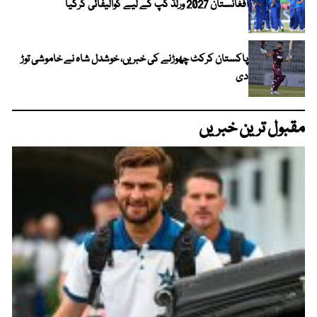
افغانستان 2027 ورلڈ کپ کے لیے کوالیفائی کرگیا
پاکستان کرکٹ چھوڑنے کی خبریں، خوشدل شاہ نے خاموشی توڑ
دی
مقبول ترین خبریں