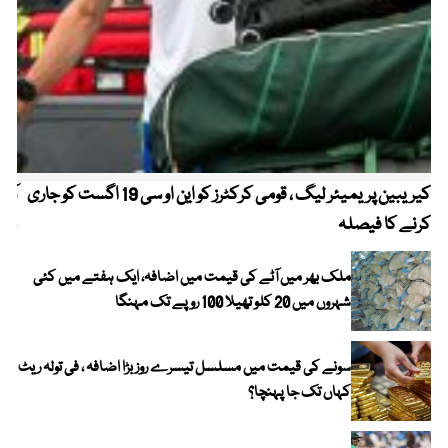
کیریبین پریمیئر لیگ ، قومی کرکٹرز کو این او سی 19 اگست کو جاری
آز
کرنے کا فیصلہ
چھی
ملک بھر میں آٹے کی قیمت میں اضافہ، ایک ہفتے میں کئی
شہروں میں 20 کلو تھیلا 100 روپے تک مہنگا
سونے کی قیمت میں مسلسل تیسرے روز بڑا اضافہ ، فی تولہ ریٹ
کہاں تک جا پہنچا؟