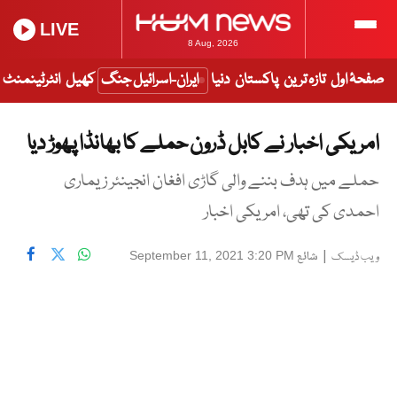
LIVE
8 Aug, 2026
صفحۂ اول
تازہ ترین
پاکستان
دنیا
ایران-اسرائیل جنگ
کھیل
انٹرٹینمنٹ
امریکی اخبار نے کابل ڈرون حملے کا بھانڈا پھوڑ دیا
حملے میں ہدف بننے والی گاڑی افغان انجینئر زیماری
احمدی کی تھی، امریکی اخبار
|
شائع
September 11, 2021 3:20 PM
ویب ڈیسک