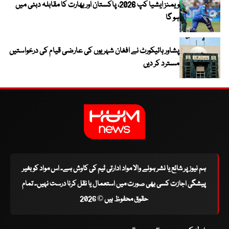
ویمنز ایشیا کپ 2026، پاکستان اور بھارت کا مقابلہ دبئی میں
ہو گا
پشاور ہائیکورٹ نے افغان شہریوں کی عارضی قیام کی درخواستیں
مسترد کر دیں
ہم نیوز پر شائع یا نشر ہونے والا مواد ادارتی ٹیم کی کاوش ہے۔ اس مواد کو بغیر
پیشگی اجازت کسی بھی صورت میں استعمال یا نقل کرنا درست نہیں۔ تمام
حقوق محفوظ ہیں © 2026