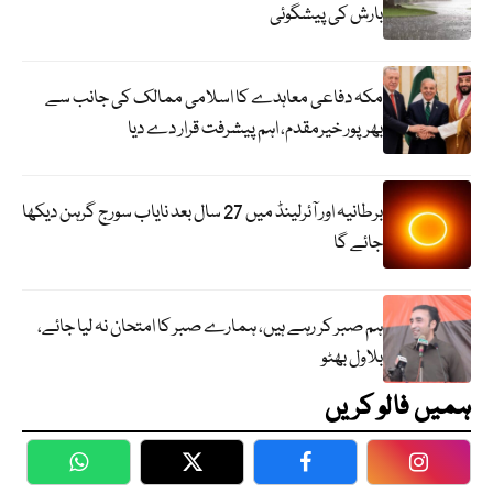
بارش کی پیشگوئی
مکہ دفاعی معاہدے کا اسلامی ممالک کی جانب سے
بھرپور خیرمقدم، اہم پیشرفت قرار دے دیا
برطانیہ اور آئرلینڈ میں 27 سال بعد نایاب سورج گرہن دیکھا
جائے گا
ہم صبر کر رہے ہیں، ہمارے صبر کا امتحان نہ لیا جائے،
بلاول بھٹو
ہمیں فالو کریں
WhatsApp
Twitter
Facebook
Faceboo