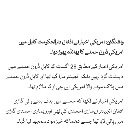
واشنگٹن: امریکی اخبار نے افغان دارالحکومت کابل میں
امریکی ڈرون حملے کا بھانڈہ پھوڑ دیا۔
امریکی اخبار کے مطابق 29 اگست کو کابل ڈرون حملے میں
دہشت گرد نہیں بلکہ انجینئر مارا گیا تھا اور کابل ڈرون حملے
میں ہلاک ہونے والا امریکی این جی او کا ملازم تھا۔
امریکی اخبار نے لکھا کہ حملے میں ہدف بننے والی گاڑی
افغان انجینئر زیماری احمدی کی تھی اور زیماری احمدی گاڑی
میں پانی لایا تھا جسے دھماکہ خیز مواد سمجھ لیا گیا۔