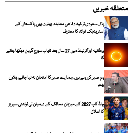
متعلقہ خبریں
پاک سعودی ترکیہ دفاعی معاہدہ، بھارت بھی پاکستان کے
اسٹریٹجک فوائد کا معترف
برطانیہ اور آئرلینڈ میں 27 سال بعد نایاب سورج گرہن دیکھا جائے
گا
ہم صبر کر رہے ہیں، ہمارے صبر کا امتحان نہ لیا جائے، بلاول
بھٹو
ورلڈ کپ 2027 کے میزبان ممالک کے درمیان ٹی ٹوئنٹی سیریز
کا اعلان