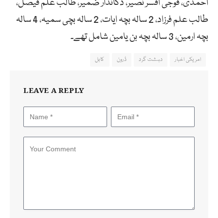
احمدی، فوجی افسر نصیر، دکاندار ضمیر، طالب علم فیصل،
طالب علم فرزاد، 2 سالہ بچہ ایات، 2 سالہ بچی سمیہ، 4 سالہ
بچہ ارمین، 3 سالہ بچہ بن یامین شامل تھے۔
امریکی اخبار
دہشت گرد
ڈرون
کابل
LEAVE A REPLY