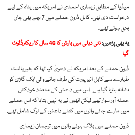
میڈیا کے مطابق زیماری احمدی نے امریکہ میں پناہ کے لیے
درخواست دی تھی۔ کابل ڈرون حملے میں 7 بچے بھی جاں
بحق ہوئے تھے۔
یہ بھی پڑھیں:
نئی دہلی میں بارش کا 46 سال کا ریکارڈٹوٹ
گیا
ڈرون حملے کے بعد امریکہ نے دعویٰ کیا تھا کہ بغیر پائلٹ
طیارے سے کابل ائیرپورٹ کی طرف جانے والی ایک گاڑی کو
نشانہ بنایا گیا ہے۔ اس میں داعش کے متعدد خودکش
حملہ آور سوار تھے لیکن انھوں نے یہ نہیں بتایا کہ اس حملے
میں مارے جانے والوں میں کتنے داعش کے لوگ شامل تھے.
ڈرون حملے میں ہلاک ہونے والوں میں ترجمان زیماری