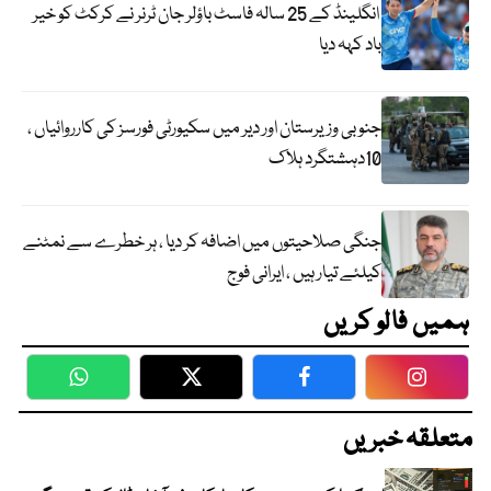
انگلینڈ کے 25 سالہ فاسٹ باؤلر جان ٹرنر نے کرکٹ کو خیر
باد کہہ دیا
جنوبی وزیرستان اور دیر میں سکیورٹی فورسز کی کارروائیاں ،
10دہشتگرد ہلاک
جنگی صلاحیتوں میں اضافہ کر دیا ، ہر خطرے سے نمٹنے
کیلئے تیار ہیں ، ایرانی فوج
ہمیں فالو کریں
WhatsApp
Twitter
Facebook
Faceboo
متعلقہ خبریں