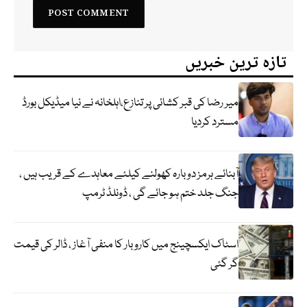
تازہ ترین خبریں
میر رضا کی قبر کشائی پر تنازع،اہلخانہ نے نیا میڈیکل بورڈ
مسترد کردیا
آبنائے ہرمز دوبارہ کھولنے کیلئے معاہدے کے قریب ہیں ،
جنگ جلد ختم ہو جائے گی ، ڈونلڈ ٹرمپ
اسٹاک ایکسچینج میں کاروبار کا منفی آغاز ، ڈالر کی قیمت
گر گئی