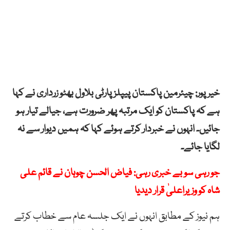
خیرپور: چیئرمین پاکستان پیپلزپارٹی بلاول بھٹو زرداری نے کہا
ہے کہ پاکستان کو ایک مرتبہ پھر ضرورت ہے، جیالے تیار ہو
جائیں۔ انہوں نے خبردار کرتے ہوئے کہا کہ ہمیں دیوار سے نہ
لگایا جائے۔
جو رہی سو بے خبری رہی: فیاض الحسن چوہان نے قائم علی
شاہ کو وزیراعلیٰ قرار دیدیا
ہم نیوز کے مطابق انہوں نے ایک جلسہ عام سے خطاب کرتے