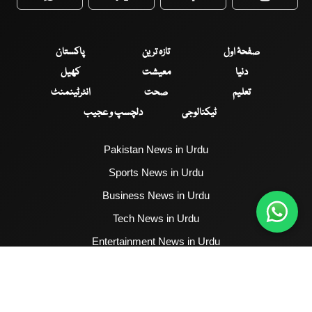
WhatsApp
Twitter
Facebook
Faceboo
صفحۂ اول
تازہ ترین
پاکستان
دنیا
معیشت
کھیل
تعلیم
صحت
انٹرٹینمنٹ
ٹیکنالوجی
دلچسپ و عجیب
Pakistan News in Urdu
Sports News in Urdu
Business News in Urdu
Tech News in Urdu
Entertainment News in Urdu
Health News in Urdu
Hum News English