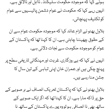
ہوئے کہا کہ موجودہ حکومت سلیکٹڈ ، نااہل اور نالائق ہے۔
انہوں ںے کہا کہ حکومت نے عوام دشمن پالیسیوں سے عوام
کو تکلیف پہنچائی۔
بلاول بھٹو نے الزام عائد کیا کہ موجودہ حکومت عوام سے ان
کے حقوق چھیننا چاہتی ہے۔ ان کا کہنا تھا کہ پاکستان کے
عوام کو موجودہ حکومت سے نجات دلانی ہے۔
انہوں نے کہا کہ بے روزگاری، غربت اور مہنگائی تاریخی سطح پر
پہنچ چکی ہیں اور عمران خان اپنی تباہی کے تین سال کا
جشن منا رہے ہیں۔
بلاول بھٹو نے کہا کہ پاکستان تحریک انصاف نے ہر صوبے کے
حق پر ڈاکہ مارا ہے۔ ان کا کہنا تھا کہ اگر ایک صوبے کے
ساتھ بھی نا انصافی ہو تو وہ پورے پاکستان کے ساتھ نا