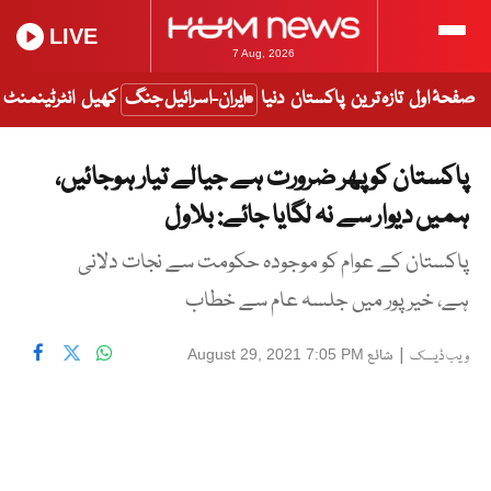
LIVE
7 Aug, 2026
صفحۂ اول
تازہ ترین
پاکستان
دنیا
ایران-اسرائیل جنگ
کھیل
انٹرٹینمنٹ
پاکستان کو پھر ضرورت ہے جیالے تیار ہوجائیں،
ہمیں دیوار سے نہ لگایا جائے: بلاول
پاکستان کے عوام کو موجودہ حکومت سے نجات دلانی
ہے، خیرپور میں جلسہ عام سے خطاب
|
شائع
August 29, 2021 7:05 PM
ویب ڈیسک