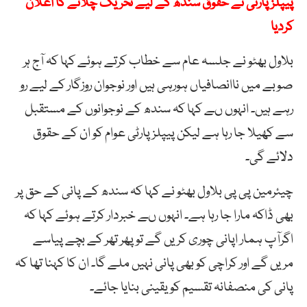
پیپلزپارٹی نے حقوق سندھ کے لیے تحریک چلانے کا اعلان
کردیا
بلاول بھٹو نے جلسہ عام سے خطاب کرتے ہوئے کہا کہ آج ہر
صوبے میں ناانصافیاں ہورہی ہیں اور نوجوان روزگار کے لیے رو
رہے ہیں۔ انہوں ںے کہا کہ سندھ کے نوجوانوں کے مستقبل
سے کھیلا جا رہا ہے لیکن پیپلزپارٹی عوام کو ان کے حقوق
دلائے گی۔
چیئرمین پی پی بلاول بھٹو نے کہا کہ سندھ کے پانی کے حق پر
بھی ڈاکہ مارا جا رہا ہے۔ انہوں ںے خبردار کرتے ہوئے کہا کہ
اگرآپ ہمار اپانی چوری کریں گے تو پھر تھر کے بچے پیاسے
مریں گے اور کراچی کو بھی پانی نہیں ملے گا۔ ان کا کہنا تھا کہ
پانی کی منصفانہ تقسیم کو یقینی بنایا جائے۔