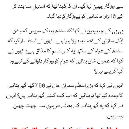
سے روزگار چھین لیا گیا۔ ان کا کہنا تھا کہ اسٹیل ملز بند کر
کے 10 ہزار خاندانوں کو بیروزگار کردیا گیا۔
پی پی کے چیئرمین نے کہا کہ سندھ پبلک سروس کمیشن
ایک سازش کے تحت بند پڑا ہوا ہے۔ انہوں نے استفسار کیا کہ
سندھ کے عوام کے ساتھ یہ کس قسم کا مذاق ہے؟ انہوں نے
کہا کہ عمران خان بتائیں کہ عوام کو روزگار دلوانے کے لیے وہ
کیا کررہے ہیں؟
انہوں نے کہا کہ وزیراعظم عمران خان نے 50 لاکھ گھر بنانے
کا وعدہ کیا تھا تو بتائیں کہ اب کت کتنے گھر بنائے ہیں؟ انہوں
نے کہا کہ یہ گھر بنانے کے بجائے غریبوں سے چھت چھین
رہے ہیں۔