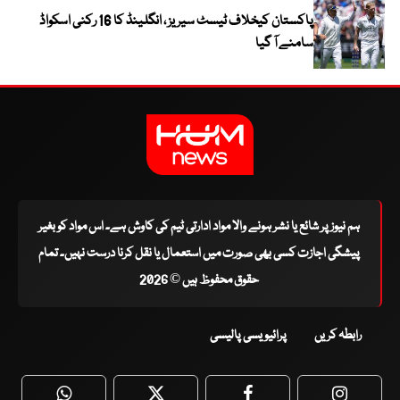
پاکستان کیخلاف ٹیسٹ سیریز ، انگلینڈ کا 16 رکنی اسکواڈ
سامنے آ گیا
ہم نیوز پر شائع یا نشر ہونے والا مواد ادارتی ٹیم کی کاوش ہے۔ اس مواد کو بغیر
پیشگی اجازت کسی بھی صورت میں استعمال یا نقل کرنا درست نہیں۔ تمام
حقوق محفوظ ہیں © 2026
رابطہ کریں
پرائیویسی پالیسی