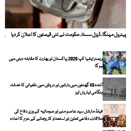
پیٹرول مہنگا، ڈیزل سستا، حکومت نے نئی قیمتوں کا اعلان کر دیا
پنج
ویمنز ایشیا کپ 2026، پاکستان اور بھارت کا مقابلہ دبئی میں
ہو گا
آئندہ 48 گھنٹوں میں بارشوں اور دریاؤں میں طغیانی کا خدشہ،
ہنگامی تیاریاں تیز
فیلڈ مارشل سید عاصم منیر اور صومالیہ کے وزیر دفاع کی
ملاقات، دفاعی تعاون اور استعدادِ کار بڑھانے کے عزم کا اعادہ