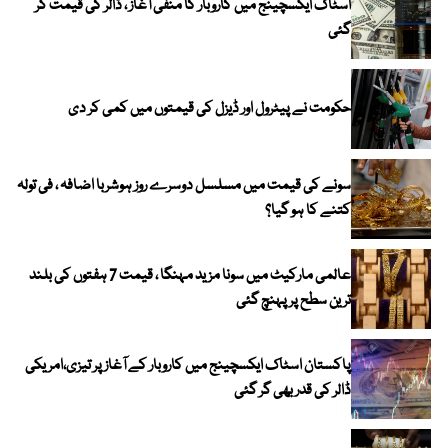
اسٹاک ایکسچینج میں کاروبار کا منفی آغاز ، ڈالر کی قیمت گر
گئی
حکومت نے پیٹرول اور ڈیزل کی قیمتوں میں کمی کر دی
سونے کی قیمت میں مسلسل دوسرے روز ہوشربا اضافہ ، فی تولہ
کتنے کا ہو گیا؟
عالمی مارکیٹ میں سونا مزید مہنگا ، قیمت 7 ہفتوں کی بلند
ترین سطح پر پہنچ گئی
پاکستان اسٹاک ایکسچینج میں کاروبار کے آغاز پر تیزی،امریکی
ڈالر کی قدر بھی گر گئی