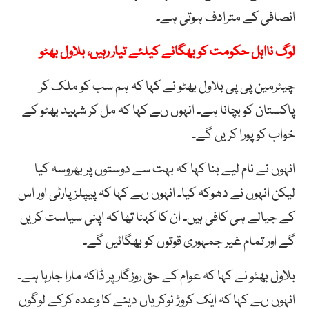
انصافی کے مترادف ہوتی ہے۔
لوگ نااہل حکومت کو بھگانے کیلئے تیار رہیں، بلاول بھٹو
چیئرمین پی پی بلاول بھٹو نے کہا کہ ہم سب کو ملک کر
پاکستان کو بچانا ہے۔ انہوں ںے کہا کہ مل کر شہید بھٹو کے
خواب کو پورا کریں گے۔
انہوں نے نام لیے بنا کہا کہ بہت سے دوستوں پر بھروسہ کیا
لیکن انہوں نے دھوکہ کیا۔ انہوں ںے کہا کہ پیپلزپارٹی اور اس
کے جیالے ہی کافی ہیں۔ ان کا کہنا تھا کہ اپنی سیاست کریں
گے اور تمام غیر جمہوری قوتوں کو بھگائیں گے۔
بلاول بھٹو نے کہا کہ عوام کے حق روزگار پر ڈاکہ مارا جارہا ہے۔
انہوں ںے کہا کہ ایک کروڑ نوکریاں دینے کا وعدہ کرکے لوگوں