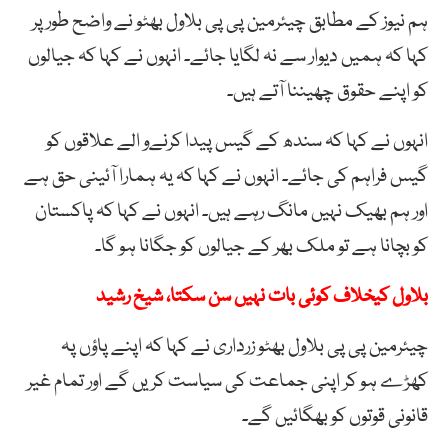
ہم نیوز کے مطابق چیئرمین پی پی بلاول بھٹو نے واضح طور پر
کہا کہ ہمیں دیوار سے نہ لگایا جائے۔ انہوں نے کہا کہ جیالوں
کو اپنے حقوق چھیننا آتے ہیں۔
انہوں نے کہا کہ سندھ کے گیس پیدا کرنےو الے علاقوں کو
گیس فراہم کی جائے۔ انہوں نے کہا کہ یہ ہمارا آئینی حق ہے
اور ہم بھیک نہیں مانگ رہے ہیں۔ انہوں نے کہا کہ پاکستان
کو بچانا ہے تو ملک بھر کے جیالوں کو جگانا ہو گا۔
بلاول کیخلاف کوئی بات نہیں سن سکتا، شیخ رشید
چیئرمین پی پی بلاول بھٹو زرداری نے کہا کہ اپنے پاؤں پہ
کھڑے ہو کر اپنی جماعت کی سیاست کریں گے اور تمام غیر
قانونی قوتوں کو بھگائیں گے۔