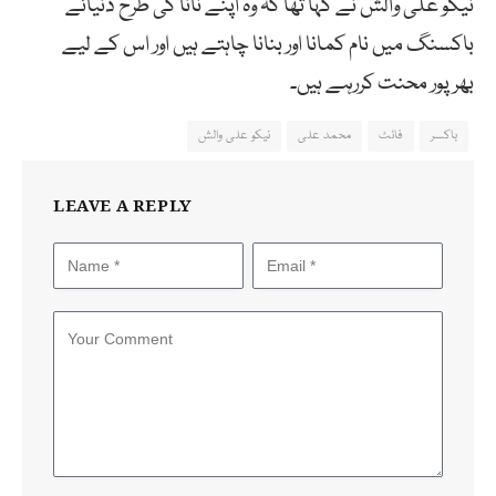
نیکو علی والش نے کہا تھا کہ وہ اپنے نانا کی طرح دنیائے
باکسنگ میں نام کمانا اور بنانا چاہتے ہیں اور اس کے لیے
بھرپور محنت کررہے ہیں۔
باکسر
فائٹ
محمد علی
نیکو علی والش
LEAVE A REPLY