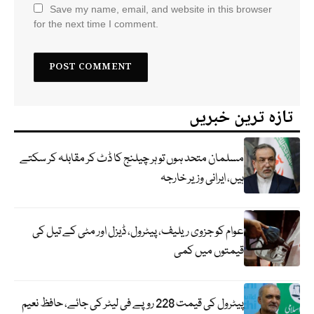
Save my name, email, and website in this browser
for the next time I comment.
تازہ ترین خبریں
مسلمان متحد ہوں تو ہر چیلنج کا ڈٹ کر مقابلہ کر سکتے
ہیں، ایرانی وزیر خارجہ
عوام کو جزوی ریلیف، پیٹرول، ڈیزل اور مٹی کے تیل کی
قیمتوں میں کمی
پیٹرول کی قیمت 228 روپے فی لیٹر کی جائے، حافظ نعیم