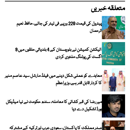
متعلقہ خبریں
پیٹرول کی قیمت 228 روپے فی لیٹر کی جائے، حافظ نعیم
الرحمان
الیکشن کمیشن نے بلوچستان کے 4 بلدیاتی حلقوں میں 9
اگست کی پولنگ ملتوی کردی
معاہدے کو عملی شکل دینے میں فیلڈ مارشل سید عاصم منیر
کا کردار قابل قدر ہے، وزیراعظم
میر رضا کی قبر کشائی کا معاملہ، سندھ حکومت نے نیا میڈیکل
بورڈ تشکیل دے دیا
صدر مملکت کا پاکستان، سعودی عرب اور ترکیہ کے مشترکہ