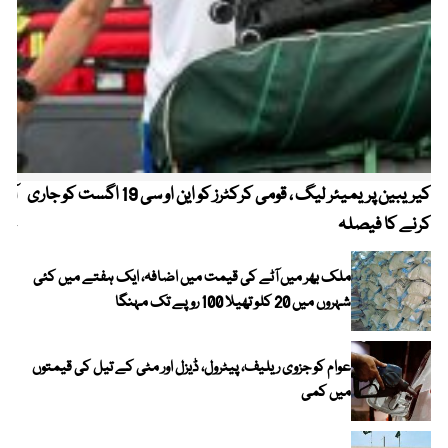
کیریبین پریمیئر لیگ ، قومی کرکٹرز کو این او سی 19 اگست کو جاری
آز
کرنے کا فیصلہ
چھی
ملک بھر میں آٹے کی قیمت میں اضافہ، ایک ہفتے میں کئی
شہروں میں 20 کلو تھیلا 100 روپے تک مہنگا
عوام کو جزوی ریلیف، پیٹرول، ڈیزل اور مٹی کے تیل کی قیمتوں
میں کمی