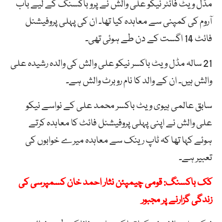
مڈل ویٹ فائٹر نیکو علی والش نے پرو باکسنگ کے لیے باب
آروم کی کمپنی سے معاہدہ کیا تھا۔ ان کی پہلی پروفیشنل
فائٹ 14 اگست کے دن طے ہوئی تھی۔
21 سالہ مڈل ویٹ باکسر نیکو علی والش کی والدہ رشیدہ علی
والش ہیں۔ ان کے والد کا نام روبرٹ والش ہے۔
سابق عالمی ہیوی ویٹ باکسر محمد علی کے نواسے نیکو
علی والش نے اپنی پہلی پروفیشنل فائٹ کا معاہدہ کرتے
ہوئے کہا تھا کہ ٹاپ رینک سے معاہدہ میرے خوابوں کی
تعبیر ہے۔
کک باکسنگ: قومی چیمپئن نثار احمد خان کسمپرسی کی
زندگی گزارنے پر مجبور