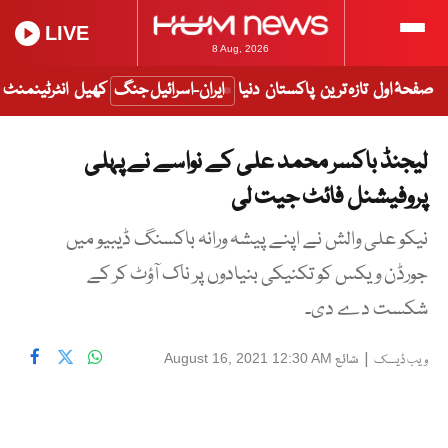
LIVE
8 Aug, 2026
صفحۂ اول
تازہ ترین
پاکستان
دنیا
ایران-اسرائیل جنگ
کھیل
انٹرٹینمنٹ
لیجنڈ باکسر محمد علی کے نواسے نے پہلی
پروفیشنل فائٹ جیت لی
نیکو علی والش نے اپنے پیشہ ورانہ باکسنگ ڈیبیو میں
جورڈن ویکس کو تکنیکی بنیادوں پر ناک آؤٹ کر کے
شکست دے دی۔
|
شائع
August 16, 2021 12:30 AM
ویب ڈیسک