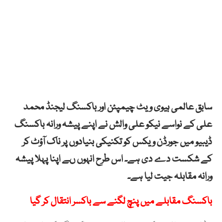
سابق عالمی ہیوی ویٹ چیمپئن اور باکسنگ لیجنڈ محمد
علی کے نواسے نیکو علی والش نے اپنے پیشہ ورانہ باکسنگ
ڈیبیو میں جورڈن ویکس کو تکنیکی بنیادوں پر ناک آؤٹ کر
کے شکست دے دی ہے۔ اس طرح انہوں ںے اپنا پہلا پیشہ
ورانہ مقابلہ جیت لیا ہے۔
باکسنگ مقابلے میں پنچ لگنے سے باکسر انتقال کر گیا