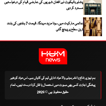
پشاور ہائیکورٹ نے افغان شہریوں کی عارضی قیام کی درخواستیں
مسترد کر دیں
عالمی مارکیٹ میں سونا مزید مہنگا ، قیمت 7 ہفتوں کی بلند
ترین سطح پر پہنچ گئی
ہم نیوز پر شائع یا نشر ہونے والا مواد ادارتی ٹیم کی کاوش ہے۔ اس مواد کو بغیر
پیشگی اجازت کسی بھی صورت میں استعمال یا نقل کرنا درست نہیں۔ تمام
حقوق محفوظ ہیں © 2026