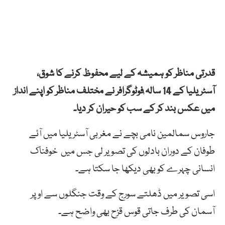
قدرتی مناظر کو ہمیشہ کے لیے محفوظ کرنے کا شوق،
آسٹریلیا کے 14 سالہ ٖفوٹوگرافر نے مختلف مناظر کو اپنے انداز
میں عکس بند کر کے سب کو حیران کر دیا۔
جاروس سمالمین نامی بچے نے مغربی آسٹریلیا میں آئے
طوفان کے دوران بادلوں کی تصویر لی جس میں خوفناک
انسانی چہرے کو بھی دیکھا جا سکتا ہے۔
اسی تصویر میں ڈھلتے سورج کے وقت جنگلوں سے اوپر
آسمان کی طرف جاتی قوس قزح بھی واضح ہے۔