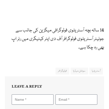
14 سالہ بچہ آسٹریلوی فوٹوگرافی میگزین کی جانب سے
جونیئر آسٹریلوی فوٹوگرافر آف دی ایئر کیٹیگری میں رنر اپ
بھی رہ چکا ہے۔
آسٹریلیا
سوشل میڈیا
فوٹوگرافر
LEAVE A REPLY