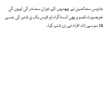
جاروس سمالمین نے چھٹیوں کے دوران سمندر کی لہروں کی
خوبصورٹ تصویر بھی انسٹاگرام اور فیس بک پر شئیر کی جسے
14 سو سے زائد افراد نے ری شئیر کیا۔