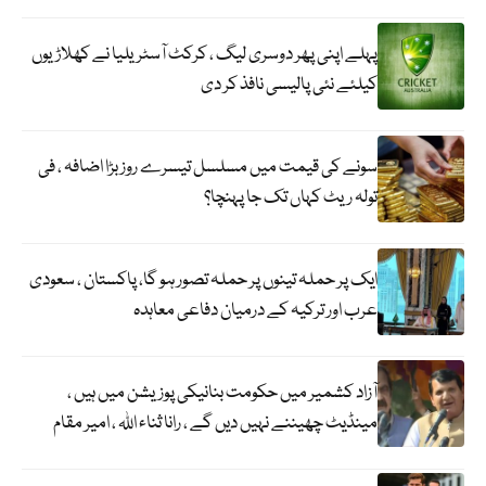
پہلے اپنی پھر دوسری لیگ ، کرکٹ آسٹریلیا نے کھلاڑیوں
کیلئے نئی پالیسی نافذ کر دی
سونے کی قیمت میں مسلسل تیسرے روز بڑا اضافہ ، فی
تولہ ریٹ کہاں تک جا پہنچا؟
ایک پر حملہ تینوں پر حملہ تصور ہو گا، پاکستان ، سعودی
عرب اور ترکیہ کے درمیان دفاعی معاہدہ
آزاد کشمیر میں حکومت بنانیکی پوزیشن میں ہیں ،
مینڈیٹ چھیننے نہیں دیں گے ، رانا ثناء اللہ ، امیر مقام