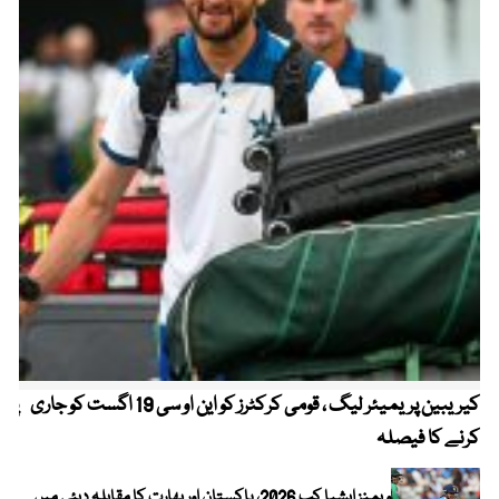
کیریبین پریمیئر لیگ ، قومی کرکٹرز کو این او سی 19 اگست کو جاری
پیٹ
کرنے کا فیصلہ
ویمنز ایشیا کپ 2026، پاکستان اور بھارت کا مقابلہ دبئی میں