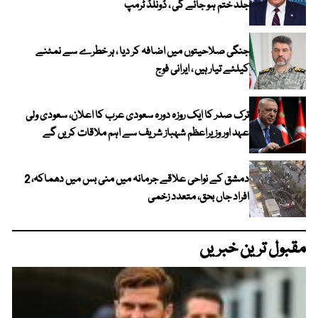
جلد ختم ہو جائے گی ، ڈونلڈ ٹرمپ
جنگی صلاحیتوں میں اضافہ کر دیا ، ہر خطرے سے نمٹنے
کیلئے تیار ہیں ، ایرانی فوج
ترک صدر کا ایک روزہ دورہ سعودی عرب کا اعلان، سعودی ولی
عہد اور وزیراعظم شہباز شریف سے اہم ملاقات کریں گے
دمشق کے نواحی علاقے جرمانہ میں منی بس میں دھماکہ، 2
افراد جاں بحق، متعدد زخمی
مقبول ترین خبریں