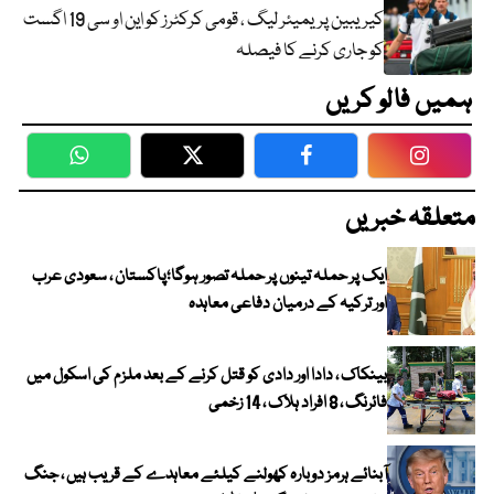
کیریبین پریمیئر لیگ ، قومی کرکٹرز کو این او سی 19 اگست
کو جاری کرنے کا فیصلہ
ہمیں فالو کریں
WhatsApp
Twitter
Facebook
Faceboo
متعلقہ خبریں
ایک پر حملہ تینوں پر حملہ تصور ہوگا؛پاکستان ، سعودی عرب
اور ترکیہ کے درمیان دفاعی معاہدہ
بینکاک ، دادا اور دادی کو قتل کرنے کے بعد ملزم کی اسکول میں
فائرنگ ، 8 افراد ہلاک ، 14 زخمی
آبنائے ہرمز دوبارہ کھولنے کیلئے معاہدے کے قریب ہیں ، جنگ