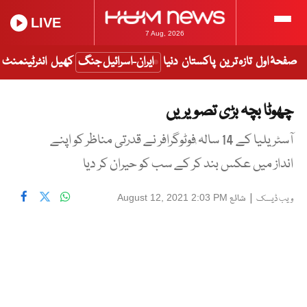
LIVE
7 Aug, 2026
صفحۂ اول
تازہ ترین
پاکستان
دنیا
ایران-اسرائیل جنگ
کھیل
انٹرٹینمنٹ
چھوٹا بچہ بڑی تصویریں
آسٹریلیا کے 14 سالہ ٖفوٹوگرافر نے قدرتی مناظر کو اپنے
انداز میں عکس بند کر کے سب کو حیران کر دیا
|
شائع
August 12, 2021 2:03 PM
ویب ڈیسک