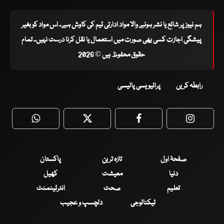
ہم نیوز پر شائع یا نشر ہونے والا مواد ادارتی ٹیم کی کاوش ہے۔ اس مواد کو بغیر
پیشگی اجازت کسی بھی صورت میں استعمال یا نقل کرنا درست نہیں۔ تمام
حقوق محفوظ ہیں © 2026
رابطہ کریں
پرائیویسی پالیسی
WhatsApp
Twitter
Facebook
Faceboo
صفحۂ اول
تازہ ترین
پاکستان
دنیا
معیشت
کھیل
تعلیم
صحت
انٹرٹینمنٹ
ٹیکنالوجی
دلچسپ و عجیب