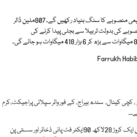
وزیراعظم عمران خان آج تربیلا ڈیم کے پانچویں توسیعی منصوبے کا سنگ بنیاد رکھیں گے۔807ملین ڈالر
یں مکمل ہوگا۔منصوبے کی بدولت تربیلا سے بجلی پیدا کرنے کی
ج ، کچی کینال، سندھ بیراج، کے فور واٹر سپلائی پراجیکٹ،کرم
ے۔۔
آبی ذخائر کے یہ 10منصوبے مکمل ہونے سے ملک میں ایک کروڑ 28لاکھ 90ایکٹر فٹ پانی ذخائر اور سستی پن