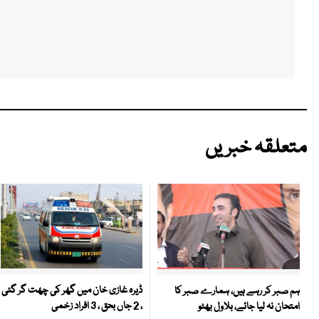
متعلقہ خبریں
ڈیرہ غازی خان میں گھر کی چھت گر گئی
ہم صبر کر رہے ہیں، ہمارے صبر کا
، 2 جاں بحق ، 3 افراد زخمی
امتحان نہ لیا جائے، بلاول بھٹو