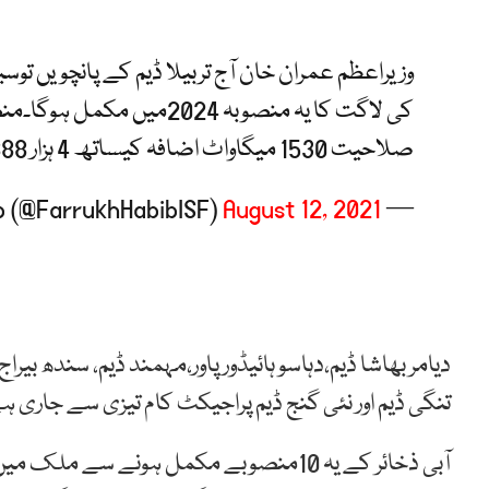
کی لاگت کا یہ منصوبہ 2024م
صلاحیت 1530 میگاواٹ اضافہ کیساتھ 4 ہزار 888 میگاواٹ سے بڑھ کر 6 ہزار 418 میگاواٹ ہو جائے گی۔
August 12, 2021
— Farrukh Habib (@FarrukhHabibISF)
دیامر بھاشا ڈیم،دہاسو ہائیڈور پاور،مہمند ڈیم، سندھ بیرا
تنگی ڈیم اور نئی گنج ڈیم پراجیکٹ کام تیزی سے جاری ہ