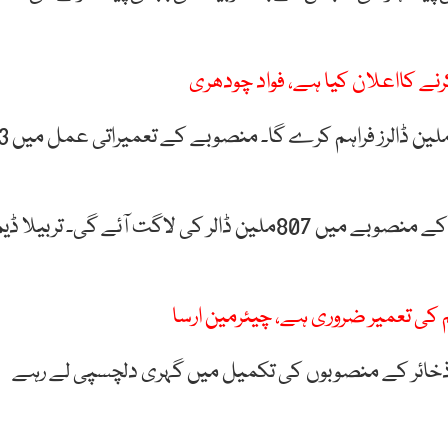
 کرنے کااعلان کیا ہے، فواد چودھری
‏ توسیعی منصوبے کے لیے ورلڈ بینک پاکستان کو 390 ملین ڈالرز فراہم کرے گا۔ ‏منص
وزیر مملکت فرخ حبیب کا کہنا ہے کہ تربیلا ڈیم توسیع کے منصوبے میں 807ملین ڈالر کی لاگت آئے گی۔ تربیلا ڈ
م کی تعمیر ضروری ہے، چیئرمین ارسا
 ذخائر کے منصوبوں کی تکمیل میں گہری دلچسپی لے رہے