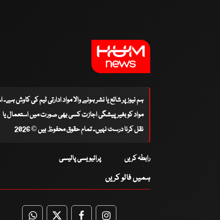
ہم نیوز پر شائع یا نشر ہونے والا مواد ادارتی ٹیم کی کاوش ہے۔ 
مواد کو بغیر پیشگی اجازت کسی بھی صورت میں استعمال یا
نقل کرنا درست نہیں۔ تمام حقوق محفوظ ہیں © 2026
رابطہ کریں
پرائیویسی پالیسی
ہمیں فالو کریں