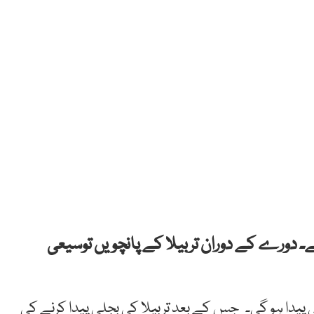
 گے۔ دورے کے دوران تربیلا کے پانچویں توسیعی
1 میگاواٹ اضافی بجلی پیدا ہو گی۔ ‏ جس کے بعد تربیلا کی بجلی پیدا کرنے کی