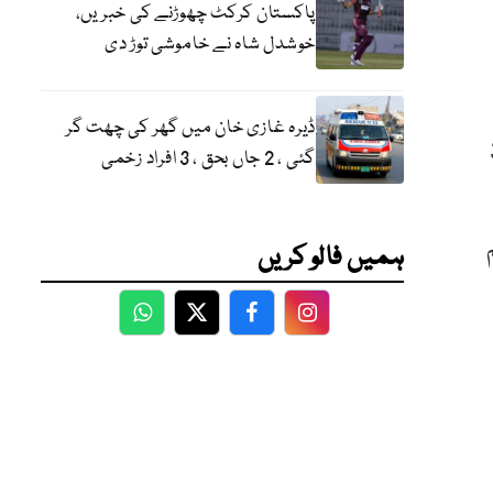
پاکستان کرکٹ چھوڑنے کی خبریں،
خوشدل شاہ نے خاموشی توڑ دی
ڈیرہ غازی خان میں گھر کی چھت گر
وبے کے تعمیراتی عمل میں 3
گئی ، 2 جاں بحق ، 3 افراد زخمی
یم
ہمیں فالو کریں
WhatsApp
Twitter
Facebook
Facebook