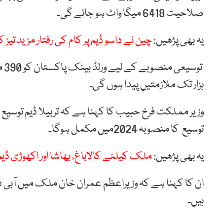
صلاحیت 6418 میگا واٹ ہو جائے گی۔
یہ بھی پڑھیں:
چین نے داسو ڈیم پر کام کی رفتار مزید تیز
ہزار تک ملازمتیں پیدا ہوں گی۔
توسیع کا منصوبہ 2024میں مکمل ہوگا۔
یہ بھی پڑھیں:
ملک کیلئے کالاباغ، بھاشا اور اکھوڑی ڈی
ان کا کہنا ہے کہ وزیراعظم عمران خان ملک میں آبی
ہیں۔