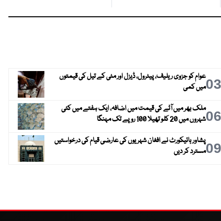
عوام کو جزوی ریلیف، پیٹرول، ڈیزل اور مٹی کے تیل کی قیمتوں
0
میں کمی
ملک بھر میں آٹے کی قیمت میں اضافہ، ایک ہفتے میں کئی
0
شہروں میں 20 کلو تھیلا 100 روپے تک مہنگا
پشاور ہائیکورٹ نے افغان شہریوں کی عارضی قیام کی درخواستیں
0
مسترد کر دیں