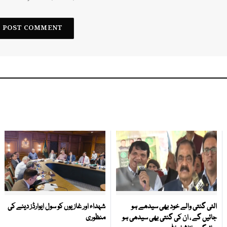
الٹی گنتی والے خود بھی سیدھے ہو
شہداء اور غازیوں کو سول ایوارڈز دینے کی
جائیں گے ، ان کی گنتی بھی سیدھی ہو
منظوری