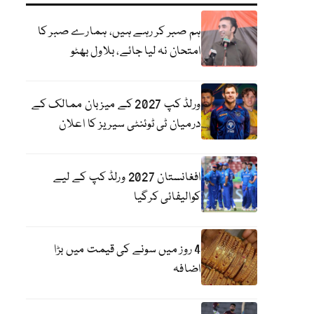
ہم صبر کر رہے ہیں، ہمارے صبر کا
امتحان نہ لیا جائے، بلاول بھٹو
ورلڈ کپ 2027 کے میزبان ممالک کے
درمیان ٹی ٹوئنٹی سیریز کا اعلان
افغانستان 2027 ورلڈ کپ کے لیے
کوالیفائی کرگیا
4 روز میں سونے کی قیمت میں بڑا
اضافہ