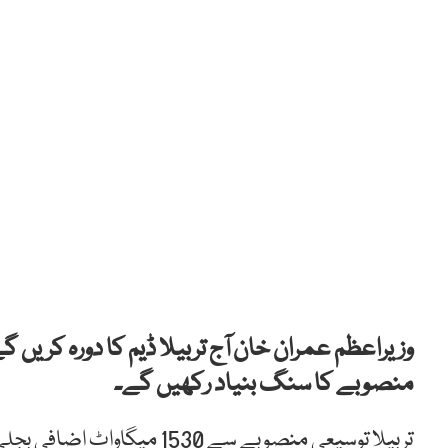
‏‏وزیراعظم عمران خان آج تربیلا ڈیم کا دورہ کریں
منصوبے کا سنگ بنیاد رکھیں گے۔
‏تربیلا توسیعی منصوبے سے 530