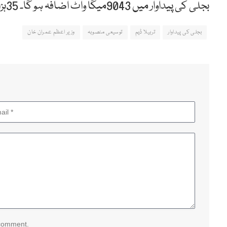
بجلی کی پیداوار میں 9043میگا واٹ اضافہ ہو گا۔ 35ہزار سے زائد ملازمتوں کے مواقع میسر آئیں گے۔
بجلی کی پیداوار
تربیلا ڈیم
توسیعی منصوبہ
وزیر اعظم عمران خان
 comment.