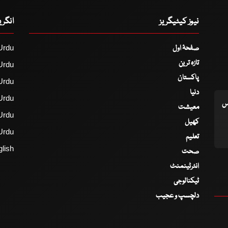
نیوز کیٹیگریز
انگر
صفحۂ اول
Urdu
تازہ ترین
Urdu
پاکستان
Urdu
دنیا
Urdu
اس
معیشت
Urdu
کھیل
Urdu
تعلیم
lish
صحت
انٹرٹینمنٹ
ٹیکنالوجی
دلچسپ و عجیب