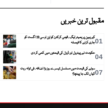
مقبول ترین خبریں
کیریبین پریمیئر لیگ ، قومی کرکٹرز کو این او سی 19 اگست کو
01
جاری کرنے کا فیصلہ
حکومت نے پیٹرول اور ڈیزل کی قیمتوں میں کمی کر دی
04
سونے کی قیمت میں مسلسل تیسرے روز بڑا اضافہ ، فی تولہ ریٹ
07
کہاں تک جا پہنچا؟