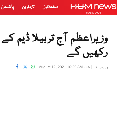
صفحۂ اول
تازہ ترین
پاکستان
8 Aug, 2026
وزیراعظم آج تربیلا ڈیم ک
رکھیں گے
|
شائع
August 12, 2021 10:29 AM
ویب ڈیسک