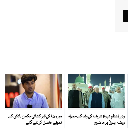
وزیر اعظم شہباز شریف کی وفد کے ہمراہ
میر رضا کی قبر کشائی مکمل ، لاش کے
روضہ رسولؐ پر حاضری
نمونے حاصل کر لئے گئے