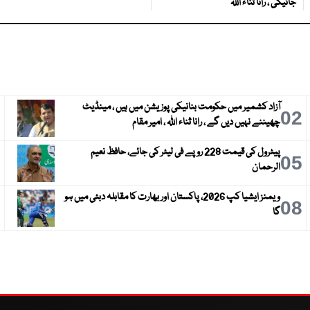
جائیگی ، رانا ثناء اللہ
آزاد کشمیر میں حکومت بنانیکی پوزیشن میں ہیں ، مینڈیٹ
3
02
چھیننے نہیں دیں گے ، رانا ثناء اللہ ، امیر مقام
پیٹرول کی قیمت 228 روپے فی لیٹر کی جائے، حافظ نعیم
6
05
الرحمان
ویمنز ایشیا کپ 2026، پاکستان اور بھارت کا مقابلہ دبئی میں ہو
9
08
گا