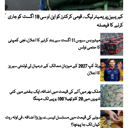
کیریبین پریمیئر لیگ ، قومی کرکٹرز کو این او سی 19 اگست کو جاری
آز
کرنے کا فیصلہ
چھی
میٹرو بس سروس 11 اگست سے بند کرنے کا اعلان، نجی کمپنی
کا حتمی نوٹس
ورلڈ کپ 2027 کے میزبان ممالک کے درمیان ٹی ٹوئنٹی سیریز
کا اعلان
ملک بھر میں آٹے کی قیمت میں اضافہ، ایک ہفتے میں کئی
شہروں میں 20 کلو تھیلا 100 روپے تک مہنگا
سونے کی قیمت میں مسلسل تیسرے روز بڑا اضافہ ، فی تولہ ریٹ
کہاں تک جا پہنچا؟