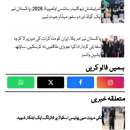
انٹرنیشنل نیوکلیئر سائنس اولمپیاڈ 2026، پاکستان نے
ایک گولڈ اور دو سلور میڈلز جیت لیے
پاکستان نے امریکا، ایران کو مذاکرات کی میز پر لا کر وہ
سفارتی کردار اداکیا جو بڑی طاقتیں نہ کرسکیں، ساؤتھ
ایشین وائسز
ہمیں فالو کریں
WhatsApp
Twitter
Facebook
Faceboo
متعلقہ خبریں
لکی مروت میں پولیس اسکواڈ پر فائرنگ، ایک اہلکار شہید