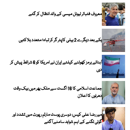
معروف فٹبالر لیونل میسی کے والد انتقال کر گئے
یکے بعد دیگرے 2 ہیلی کاپٹر گر کر تباہ؛ متعدد ہلاکتیں
آبنائے ہرمز کھولنے کیلئے ایران نے امریکا کو 6 شرائط پیش کر
دیں
جماعت اسلامی کا 16 اگست سے ملک بھر میں بیک وقت
دھرنوں کا اعلان
میر رضا علی کیس: دوسری پوسٹ مارٹم رپورٹ میں تشدد اور
گولی لگنے کے اہم شواہد سامنے آگئے