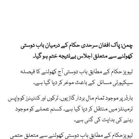
چمن: پاک افغان سرحدی حکام کے درمیان باب دوستی
کھولنے سے متعلق اجلاس بےنتیجہ ختم ہو گیا۔
لیویز حکام کے مطابق باب دوستی آج کھولنے کا فیصلہ
سیکیورٹی مسائل کے باعث موخر کر دیا گیا ہے۔
بارڈر پر موجود تمام مال بردار گاڑیوں، ٹرکوں اور کنٹینرز کو واپس
ٹرمینلز میں منتقل کر دیا گیا ہے۔ کسٹم عملے کو موجود
رہنے کی ہدایت کی گئی ہے۔
لیویزحکام کے مطابق باب دوستی کھولنے سے متعلق حتمی