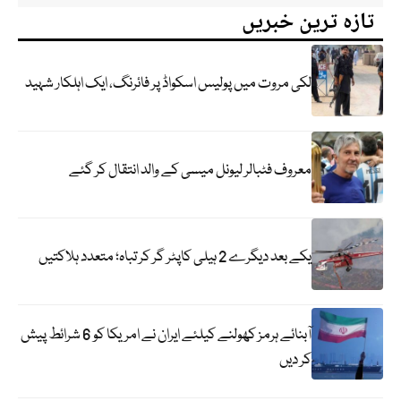
تازہ ترین خبریں
لکی مروت میں پولیس اسکواڈ پر فائرنگ، ایک اہلکار شہید
معروف فٹبالر لیونل میسی کے والد انتقال کر گئے
یکے بعد دیگرے 2 ہیلی کاپٹر گر کر تباہ؛ متعدد ہلاکتیں
آبنائے ہرمز کھولنے کیلئے ایران نے امریکا کو 6 شرائط پیش
کر دیں