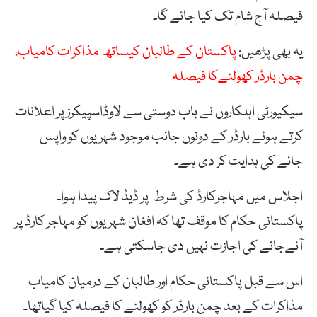
فیصلہ آج شام تک کیا جائے گا۔
یہ بھی پڑھیں:
پاکستان کے طالبان کیساتھ مذاکرات کامیاب،
چمن بارڈر کھولنےکا فیصلہ
سیکیورٹی اہلکاروں نے باب دوستی سے لاوڈاسپیکرز پر اعلانات
کرتے ہوئے بارڈر کے دونوں جانب موجود شہریوں کو واپس
جانے کی ہدایت کر دی ہے۔
اجلاس میں مہاجرکارڈ کی شرط پر ڈیڈ لاک پیدا ہوا۔
پاکستانی حکام کا موقف تھا کہ افغان شہریوں کو مہاجر کارڈ پر
آنےجانے کی اجازت نہیں دی جاسکتی ہے۔
اس سے قبل پاکستانی حکام اور طالبان کے درمیان کامیاب
مذاکرات کے بعد چمن بارڈر کو کھولنے کا فیصلہ کیا گیاتھا۔