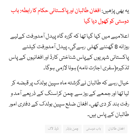
یہ بھی پڑھیں:
افغان طالبان اور پاکستانی حکام کا رابطہ: باب
دوستی کو کھول دیا گیا
اعلامیے میں کہا گیا تھا کہ گزرہ گاہ پیدل آمدورفت کےلیے
روزانہ 8 گھنٹے کھلی رہےگی۔ پیدل آمدورفت کیلئے
پاکستانی شہریوں کےپاس شناختی کارڈ اور افغانیوں کے پاس
تذکیرہ(سفری اجازت نامہ) ہونا لازمی ہوگا۔
خیال رہے کہ طالبان نےگزشتہ ماہ سپین بولدک پر قبضہ کر
لیا تھا اور جمعے کے روز سے چمن کراسنگ کے ذریعے آمد و
رفت بند کر دی تھی۔ افغان ضلع سپین بولدک کے دفتری امور
طالبان کے پاس ہیں۔
افغان طالبان
باب دوستی
چمن بارڈر
ڈیڈ لاک