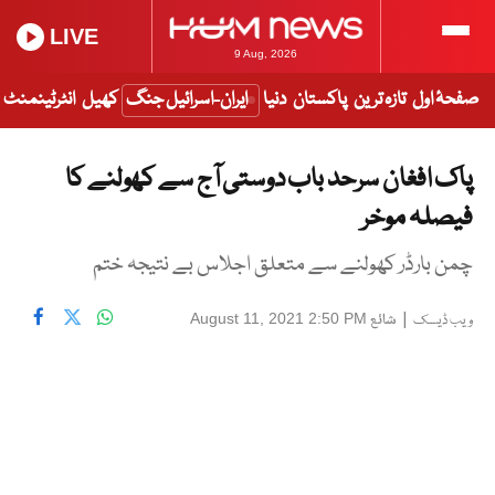
LIVE
9 Aug, 2026
صفحۂ اول
تازہ ترین
پاکستان
دنیا
ایران-اسرائیل جنگ
کھیل
انٹرٹینمنٹ
پاک افغان سرحد باب دوستی آج سے کھولنے کا
فیصلہ موخر
چمن بارڈر کھولنے سے متعلق اجلاس بے نتیجہ ختم
|
شائع
August 11, 2021 2:50 PM
ویب ڈیسک