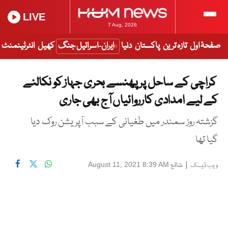
LIVE
7 Aug, 2026
صفحۂ اول
تازہ ترین
پاکستان
دنیا
ایران-اسرائیل جنگ
کھیل
انٹرٹینمنٹ
کراچی کے ساحل پر پھنسے بحری جہاز کو نکالنے
کے لیے امدادی کارروائیاں آج بھی جاری
گزشتہ روز سمندر میں طغیانی کے سبب آپریشن روک دیا
گیا تھا
|
شائع
August 11, 2021 8:39 AM
ویب ڈیسک