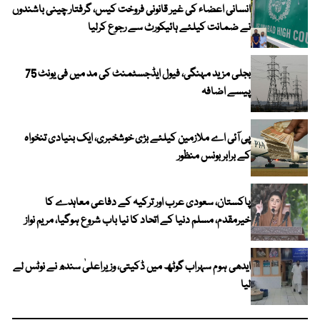
انسانی اعضاء کی غیر قانونی فروخت کیس، گرفتار چینی باشندوں
نے ضمانت کیلئے ہائیکورٹ سے رجوع کرلیا
بجلی مزید مہنگی، فیول ایڈجسٹمنٹ کی مد میں فی یونٹ 75
پیسے اضافہ
پی آئی اے ملازمین کیلئے بڑی خوشخبری، ایک بنیادی تنخواہ
کے برابر بونس منظور
پاکستان، سعودی عرب اور ترکیہ کے دفاعی معاہدے کا
خیرمقدم، مسلم دنیا کے اتحاد کا نیا باب شروع ہوگیا، مریم نواز
ایدھی ہوم سہراب گوٹھ میں ڈکیتی، وزیراعلیٰ سندھ نے نوٹس لے
لیا