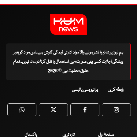
ہم نیوز پر شائع یا نشر ہونے والا مواد ادارتی ٹیم کی کاوش ہے۔ اس مواد کو بغیر
پیشگی اجازت کسی بھی صورت میں استعمال یا نقل کرنا درست نہیں۔ تمام
حقوق محفوظ ہیں © 2026
رابطہ کریں
پرائیویسی پالیسی
WhatsApp
Twitter
Facebook
Faceboo
صفحۂ اول
تازہ ترین
پاکستان