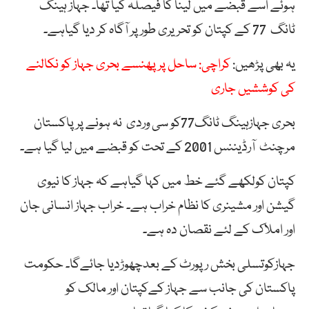
ہوئے اسے قبضے میں لینا کا فیصلہ کیا تھا۔ جہاز ہینگ
ٹانگ 77 کے کپتان کو تحریری طور پر آگاہ کر دیا گیاہے۔
یہ بھی پڑھیں:
کراچی: ساحل پر پھنسے بحری جہاز کو نکالنے
کی کوششیں جاری
بحری جہازہینگ ٹانگ77کو سی وردی نہ ہونے پر پاکستان
مرچنٹ آرڈیننس 2001 کے تحت کو قبضے میں لیا گیا ہے۔
کپتان کولکھے گئے خط میں کہا گیاہے کہ جہاز کا نیوی
گیشن اور مشینری کا نظام خراب ہے۔ خراب جہاز انسانی جان
اور املاک کے لئے نقصان دہ ہے۔
جہازکوتسلی بخش رپورٹ کے بعدچھوڑدیا جائےگا۔ حکومت
پاکستان کی جانب سے جہاز کےکپتان اور مالک کو