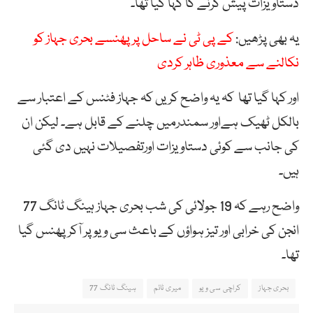
دستاویزات پیش کرنے کا کہا گیا تھا۔
یہ بھی پڑھیں:
کے پی ٹی نے ساحل پر پھنسے بحری جہاز کو
نکالنے سے معذوری ظاہر کردی
اور کہا گیا تھا کہ یہ واضح کریں کہ جہاز فٹنس کے اعتبار سے
بالکل ٹھیک ہےاور سمندرمیں چلنے کے قابل ہے۔ لیکن ان
کی جانب سے کوئی دستاویزات اورتفصیلات نہیں دی گئی
ہیں۔
واضح رہے کہ 19 جولائی کی شب بحری جہاز ہینگ ٹانگ 77
انجن کی خرابی اور تیز ہواؤں کے باعث سی ویو پر آکر پھنس گیا
تھا۔
بحری جہاز
کراچی سی ویو
میری ٹائم
ہینگ ٹانگ 77