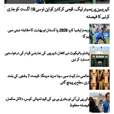
کیریبین پریمیئر لیگ ، قومی کرکٹرز کو این او سی 19 اگست کو جاری
آز
کرنے کا فیصلہ
چھی
ویمنز ایشیا کپ 2026، پاکستان اور بھارت کا مقابلہ دبئی میں
ہو گا
پشاور ہائیکورٹ نے افغان شہریوں کی عارضی قیام کی درخواستیں
مسترد کر دیں
عالمی مارکیٹ میں سونا مزید مہنگا ، قیمت 7 ہفتوں کی بلند
ترین سطح پر پہنچ گئی
بانی پی ٹی آئی اور بشریٰ بی بی کی قیدِ تنہائی کیس، دلائل مکمل،
فیصلہ محفوظ