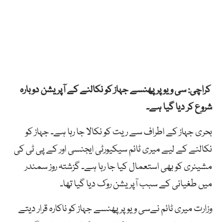
کراچی: سی ویو پر پھنسے جہاز کو نکالنے کے آپریشن دوبارہ
شروع کر دیا گیا ہے۔
بحری جہاز کے اطراف سے ریت کو نکالا جا رہا ہے۔ جہاز کو
نکالنے کے لیے میری ٹائم سیکیورٹی ایجنسی اور کے پی ٹی کی
مشینری کو بھی استعمال کیا جا رہا ہے۔ گزشتہ روز سمندر
میں طغیانی کے سبب آپریشن روک دیا گیا تھا۔
وزارت میری ٹائم نےسی ویو پرپھنسے جہاز کو ناکارہ قرار دیتے