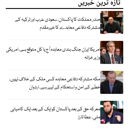
تازہ ترین خبریں
صدر مملکت کا پاکستان، سعودی عرب اور ترکیہ کے
مشترکہ دفاعی معاہدے کا خیرمقدم
امریکا ایران جنگ بندی معاہدہ آج یا کل متوقع ہے، امریکی
وزیر خزانہ
مکہ مشترکہ دفاعی معاہدہ کسی ملک کے خلاف نہیں،
خطے کے امن و استحکام کے لیے ہے، اردوان
معرکہ حق کے بعد پاکستان کو ایک کے بعد ایک کامیابی
ملی، عطا تارڑ