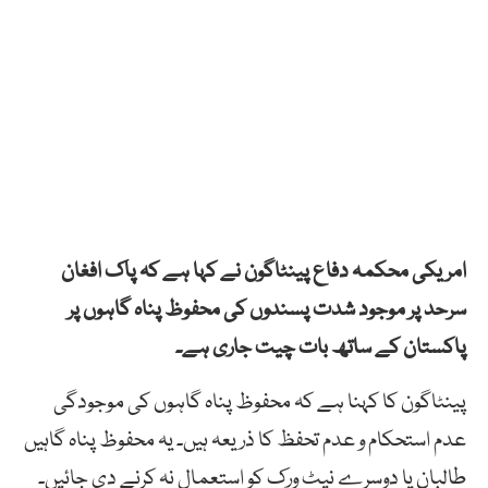
امریکی محکمہ دفاع پینٹاگون نے کہا ہے کہ پاک افغان
سرحد پر موجود شدت پسندوں کی محفوظ پناہ گاہوں پر
پاکستان کے ساتھ بات چیت جاری ہے۔
پینٹاگون کا کہنا ہے کہ محفوظ پناہ گاہوں کی موجودگی
عدم استحکام و عدم تحفظ کا ذریعہ ہیں۔ یہ محفوظ پناہ گاہیں
طالبان یا دوسرے نیٹ ورک کو استعمال نہ کرنے دی جائیں۔