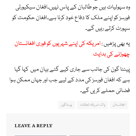
وہ سہولیات ہیں جو طالبان کے پاس نہیں۔افغان سیکیورٹی
فورسز کو اپنے ملک کا دفاع خود کرنا ہے۔افغان حکومت کو
سپورٹ کرتے رہیں گے۔
یہ بھی پڑھیں :
امریکہ کی اپنے شہریوں کو فوری افغانستان
چھوڑنے کی ہدایت
پینٹا گون کی جانب سے جاری کیے گئے بیان میں کہا گیا
ہے کہ افغان فورسز کی مدد کے لیے جب اور جہاں ممکن ہوا
فضائی حملے کریں گے۔
افغانستان
پاک امریکہ تعلقات
پینٹاگون
LEAVE A REPLY