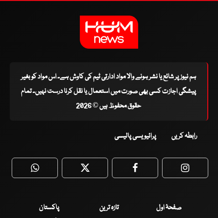
ہم نیوز پر شائع یا نشر ہونے والا مواد ادارتی ٹیم کی کاوش ہے۔ اس مواد کو بغیر
پیشگی اجازت کسی بھی صورت میں استعمال یا نقل کرنا درست نہیں۔ تمام
حقوق محفوظ ہیں © 2026
رابطہ کریں
پرائیویسی پالیسی
WhatsApp
Twitter
Facebook
Faceboo
صفحۂ اول
تازہ ترین
پاکستان