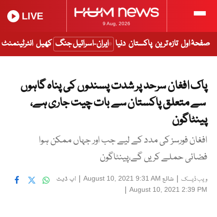
LIVE
9 Aug, 2026
صفحۂ اول
تازہ ترین
پاکستان
دنیا
ایران-اسرائیل جنگ
کھیل
انٹرٹینمنٹ
پاک افغان سرحد پر شدت پسندوں کی پناہ گاہوں
سے متعلق پاکستان سے بات چیت جاری ہے،
پینٹاگون
افغان فورسز کی مدد کے لیے جب اور جہاں ممکن ہوا
فضائی حملے کریں گے،پینٹاگون
|
شائع
|
اپ ڈیٹ
August 10, 2021 9:31 AM
ویب ڈیسک
|
August 10, 2021 2:39 PM