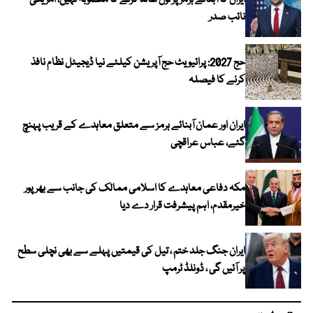
ایران کا آبنائے ہرمز پر ٹول عائد کرنے کا منصوبہ نہیں، امریکی
نائب صدر
حج 2027: پرائیویٹ حج آپریشن کیلئے نیا ڈیجیٹل نظام نافذ
کرنے کا فیصلہ
ایران اور عمان آبنائے ہرمز سے متعلق معاہدے کے قریب پہنچ
گئے، عباس عراقچی
مکہ دفاعی معاہدے کا اسلامی ممالک کی جانب سے بھرپور
خیرمقدم، اہم پیشرفت قرار دے دیا
ایران جنگ جلد ختم ، تیل کی قیمتیں پہلے سے بھی نچلی سطح
پر آئیں گی ، ڈونلڈ ٹرمپ