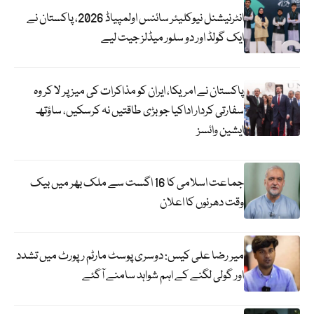
انٹرنیشنل نیوکلیئر سائنس اولمپیاڈ 2026، پاکستان نے
ایک گولڈ اور دو سلور میڈلز جیت لیے
پاکستان نے امریکا، ایران کو مذاکرات کی میز پر لا کر وہ
سفارتی کردار اداکیا جو بڑی طاقتیں نہ کرسکیں، ساؤتھ
ایشین وائسز
جماعت اسلامی کا 16 اگست سے ملک بھر میں بیک
وقت دھرنوں کا اعلان
میر رضا علی کیس: دوسری پوسٹ مارٹم رپورٹ میں تشدد
اور گولی لگنے کے اہم شواہد سامنے آگئے