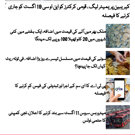
کیریبین پریمیئر لیگ ، قومی کرکٹرز کو این او سی 19 اگست کو جاری
آز
کرنے کا فیصلہ
چھی
ملک بھر میں آٹے کی قیمت میں اضافہ، ایک ہفتے میں کئی
شہروں میں 20 کلو تھیلا 100 روپے تک مہنگا
سونے کی قیمت میں مسلسل تیسرے روز بڑا اضافہ ، فی تولہ ریٹ
کہاں تک جا پہنچا؟
پی ٹی اے کا ای سم کے اجرا اور تبدیلی کی فیس کم کرنے کا
فیصلہ
میٹرو بس سروس 11 اگست سے بند کرنے کا اعلان، نجی کمپنی
کا حتمی نوٹس