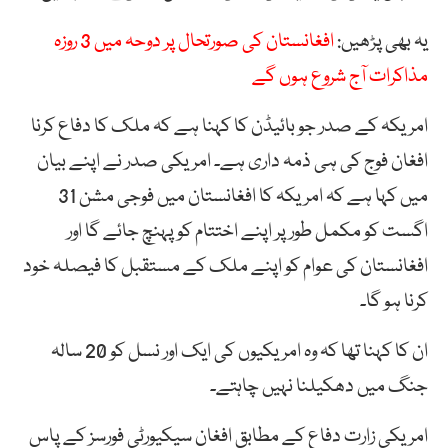
یہ بھی پڑھیں:
افغانستان کی صورتحال پر دوحہ میں 3 روزہ
مذاکرات آج شروع ہوں گے
امریکہ کے صدر جو بائیڈن کا کہنا ہے کہ ملک کا دفاع کرنا
افغان فوج کی ہی ذمہ داری ہے۔ امریکی صدر نے اپنے بیان
میں کہا ہے کہ امریکہ کا افغانستان میں فوجی مشن 31
اگست کو مکمل طور پر اپنے اختتام کو پہنچ جائے گا اور
افغانستان کی عوام کو اپنے ملک کے مستقبل کا فیصلہ خود
کرنا ہو گا۔
ان کا کہنا تھا کہ وہ امریکیوں کی ایک اور نسل کو 20 سالہ
جنگ میں دھکیلنا نہیں چاہتے۔
امریکی زارت دفاع کے مطابق افغان سیکیورٹی فورسز کے پاس