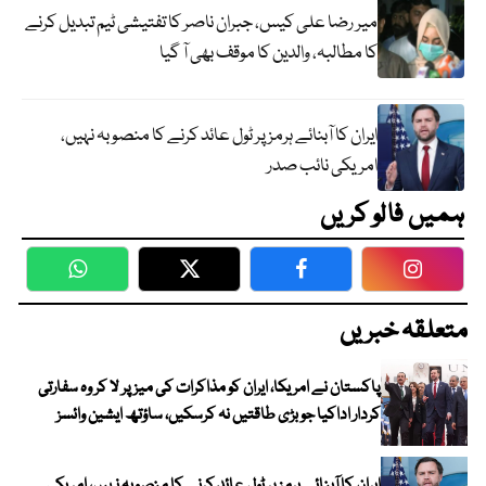
میر رضا علی کیس، جبران ناصر کا تفتیشی ٹیم تبدیل کرنے
کا مطالبہ، والدین کا موقف بھی آ گیا
ایران کا آبنائے ہرمز پر ٹول عائد کرنے کا منصوبہ نہیں،
امریکی نائب صدر
ہمیں فالو کریں
WhatsApp
Twitter
Facebook
Faceboo
متعلقہ خبریں
پاکستان نے امریکا، ایران کو مذاکرات کی میز پر لا کر وہ سفارتی
کردار اداکیا جو بڑی طاقتیں نہ کرسکیں، ساؤتھ ایشین وائسز