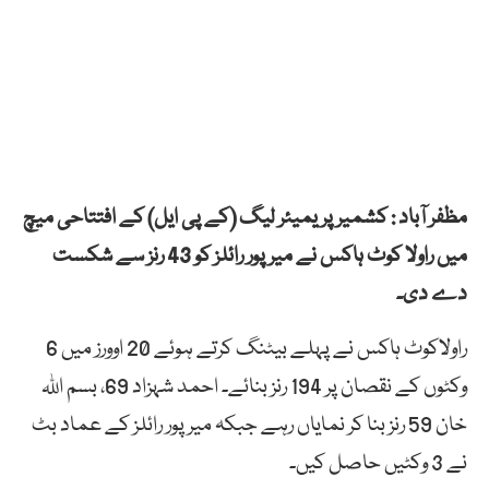
مظفر آباد : کشمیر پریمیئر لیگ (کے پی ایل) کے افتتاحی میچ
میں راولا کوٹ ہاکس نے میرپور رائلز کو 43 رنز سے شکست
دے دی۔
راولاکوٹ ہاکس نے پہلے بیٹنگ کرتے ہوئے 20 اوورز میں 6
وکٹوں کے نقصان پر 194 رنز بنائے۔ احمد شہزاد 69، بسم اللہ
خان 59 رنز بنا کر نمایاں رہے جبکہ میرپور رائلز کے عماد بٹ
نے 3 وکٹیں حاصل کیں۔