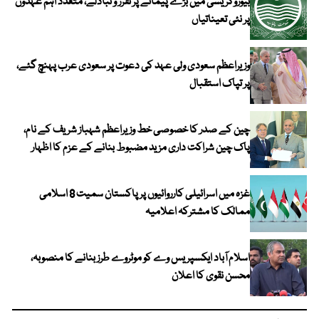
بیوروکریسی میں بڑے پیمانے پر تقرر و تبادلے، متعدد اہم عہدوں
پر نئی تعیناتیاں
وزیراعظم سعودی ولی عہد کی دعوت پر سعودی عرب پہنچ گئے،
پر تپاک استقبال
چین کے صدر کا خصوصی خط وزیراعظم شہباز شریف کے نام،
پاک چین شراکت داری مزید مضبوط بنانے کے عزم کا اظہار
غزہ میں اسرائیلی کارروائیوں پر پاکستان سمیت 8 اسلامی
ممالک کا مشترکہ اعلامیہ
اسلام آباد ایکسپریس وے کو موٹروے طرز بنانے کا منصوبہ،
محسن نقوی کا اعلان