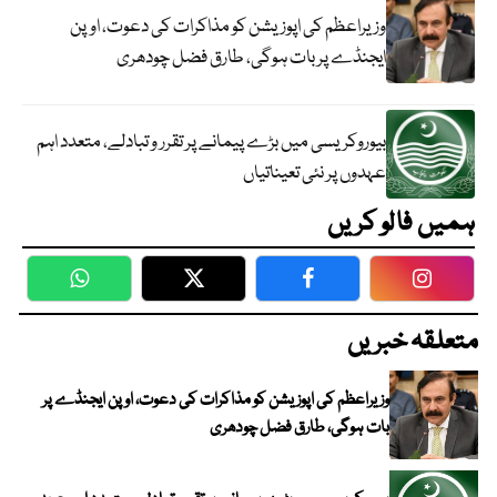
وزیراعظم کی اپوزیشن کو مذاکرات کی دعوت، اوپن
ایجنڈے پر بات ہوگی، طارق فضل چودھری
بیوروکریسی میں بڑے پیمانے پر تقرر و تبادلے، متعدد اہم
عہدوں پر نئی تعیناتیاں
ہمیں فالو کریں
WhatsApp
Twitter
Facebook
Faceboo
متعلقہ خبریں
وزیراعظم کی اپوزیشن کو مذاکرات کی دعوت، اوپن ایجنڈے پر
بات ہوگی، طارق فضل چودھری