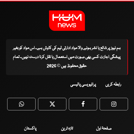
ہم نیوز پر شائع یا نشر ہونے والا مواد ادارتی ٹیم کی کاوش ہے۔ اس مواد کو بغیر
پیشگی اجازت کسی بھی صورت میں استعمال یا نقل کرنا درست نہیں۔ تمام
حقوق محفوظ ہیں © 2026
رابطہ کریں
پرائیویسی پالیسی
WhatsApp
Twitter
Facebook
Faceboo
صفحۂ اول
تازہ ترین
پاکستان