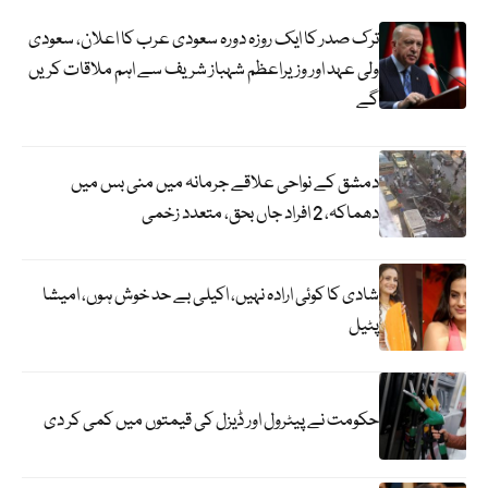
ترک صدر کا ایک روزہ دورہ سعودی عرب کا اعلان، سعودی
ولی عہد اور وزیراعظم شہباز شریف سے اہم ملاقات کریں
گے
دمشق کے نواحی علاقے جرمانہ میں منی بس میں
دھماکہ، 2 افراد جاں بحق، متعدد زخمی
شادی کا کوئی ارادہ نہیں، اکیلی بے حد خوش ہوں، امیشا
پٹیل
حکومت نے پیٹرول اور ڈیزل کی قیمتوں میں کمی کر دی