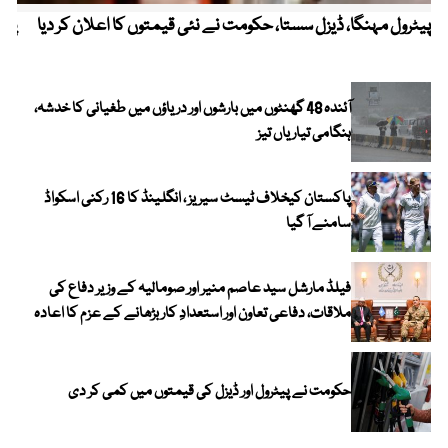
پیٹرول مہنگا، ڈیزل سستا، حکومت نے نئی قیمتوں کا اعلان کر دیا
پنج
آئندہ 48 گھنٹوں میں بارشوں اور دریاؤں میں طغیانی کا خدشہ،
ہنگامی تیاریاں تیز
پاکستان کیخلاف ٹیسٹ سیریز ، انگلینڈ کا 16 رکنی اسکواڈ
سامنے آ گیا
فیلڈ مارشل سید عاصم منیر اور صومالیہ کے وزیر دفاع کی
ملاقات، دفاعی تعاون اور استعدادِ کار بڑھانے کے عزم کا اعادہ
حکومت نے پیٹرول اور ڈیزل کی قیمتوں میں کمی کر دی