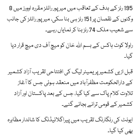
195 رنز کے ہدف کے تعاقب میں میرپور رائلز مقررہ اوورز میں 8
وکٹوں کے نقصان پر 151 رنز ہی بنا سکی، میرپور رائلز کی جانب
سے شعیب ملک 74 رنز بنا کر نمایاں رہے۔
راولا کوٹ ہاکس کے بسم اللہ خان کو میچ آف دی میچ قرار دیا
گیا۔
قبل ازیں کشمیر پریمیئر لیگ کی افتتاحی تقریب آزاد کشمیر
کے دارالحکومت مظفرآباد میں منعقد ہوئی جس کا آغاز
تلاوت کلام پاک سے کیا گیا، جس کے بعد پاکستان اور آزاد
کشمیر کے قومی ترانے بجائے گئے۔
ایونٹ کی رنگارنگ تقریب میں پیراگلائیڈنگ کا شاندار مظاہرہ
بھی کیا گیا۔