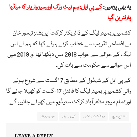
یہ بھی پڑھیں:
کے پی ایل: ہم نیٹ ورک اوورسیز واریئر کا میڈیا
پارٹنر بن گیا
کشمیر پریمیئر لیگ کے ڈائریکٹر کرکٹ آپریشنز تیمور خان
نے افتتاحی تقریب سے خطاب کرتے ہوئے کہا کہ ہم نے اس
لیگ کے حوالے سے خواب 2018 میں دیکھا تھا اور 2019 میں
اس حوالے سے حکومت سے بات کی۔
کے پی ایل کے شیڈول کے مطابق 7 اگست سے شروع ہونے
والی کشمیر پریمیئر لیگ کا فائنل 17 اگست کو کھیلا جائے گا
اور تمام میچز مظفر آباد کرکٹ سٹیڈیم میں کھیلے جائیں گے۔
افتتاح میچ
راولاکوٹ ہاکس
کے پی ایل
میرپور رائلز
LEAVE A REPLY