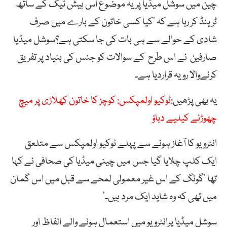
چین میں سوشل میڈیا پر یہ موضوع اس ہیش ٹیگ کے ساتھ
ٹرینڈ کر رہا ہے کہ ‘کیا کسی خاتون کے بارے میں صرف
شادی کے حوالے سے ہی بات کی جا سکتی ہے؟سوشل میڈیا
صارفین نے اس طرح کے سوالات کو جنس کی بنیاد پر تفریق
کرنےوالا رویہ قراردیا ہے۔
یہ بھی پڑھیں:
ٹوکیو اولمپکس: کوچز کا خاتون کھلاڑی پر میچ
چھوڑنے کیلیے دباؤ
انٹرویو کا آغاز ہونے سے پہلے ٹوکیو اولمپکس سے متلعق
ایک کلپ چلایا گیا جس میں چینی میڈیا کی صحافی نے کہا
تھا ‘گونگ کے اس غیر معمولی لمحے سے قبل میں اس گمان
میں تھی کہ وہ شاید ایک مرد ہیں۔’
سوشل میڈیا پرانٹرویو میں استعمال ہونے والے الفاظ اور