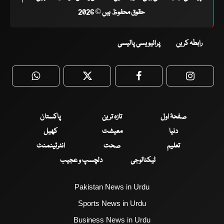
حقوق محفوظ ہیں © 2026
رابطہ کریں
پرائیویسی پالیسی
WhatsApp
Twitter
Facebook
Faceboo
صفحۂ اول
تازہ ترین
پاکستان
دنیا
معیشت
کھیل
تعلیم
صحت
انٹرٹینمنٹ
ٹیکنالوجی
دلچسپ و عجیب
Pakistan News in Urdu
Sports News in Urdu
Business News in Urdu