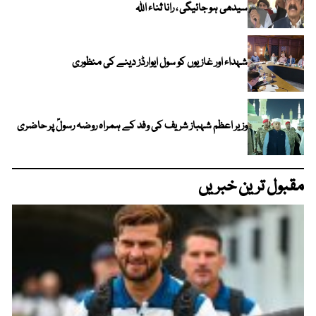
سیدھی ہو جائیگی ، رانا ثناء اللہ
شہداء اور غازیوں کو سول ایوارڈز دینے کی منظوری
وزیر اعظم شہباز شریف کی وفد کے ہمراہ روضہ رسولؐ پر حاضری
مقبول ترین خبریں