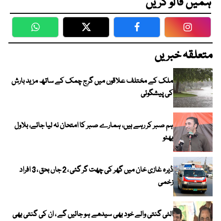
ہمیں فالو کریں
WhatsApp
Twitter
Facebook
Faceboo
متعلقہ خبریں
ملک کے مختلف علاقوں میں گرج چمک کے ساتھ مزید بارش
کی پیشگوئی
ہم صبر کر رہے ہیں، ہمارے صبر کا امتحان نہ لیا جائے، بلاول
بھٹو
ڈیرہ غازی خان میں گھر کی چھت گر گئی ، 2 جاں بحق ، 3 افراد
زخمی
الٹی گنتی والے خود بھی سیدھے ہو جائیں گے ، ان کی گنتی بھی