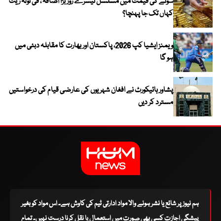
سونے کی قیمت میں مسلسل تیسرے روز بڑا اضافہ ، فی تولہ ریٹ
کہاں تک جا پہنچا؟
ویمنز ایشیا کپ 2026، پاکستان اور بھارت کا مقابلہ دبئی میں
ہو گا
پشاور ہائیکورٹ نے افغان شہریوں کی عارضی قیام کی درخواستیں
مسترد کر دیں
ہم نیوز پر شائع یا نشر ہونے والا مواد ادارتی ٹیم کی کاوش ہے۔ اس مواد کو بغیر
پیشگی اجازت کسی بھی صورت میں استعمال یا نقل کرنا درست نہیں۔ تمام