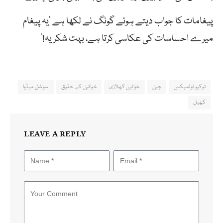
پیغامات کا جواب دیتے ہوئے گونگ نے لکھا ہے ‘یہ پیغام
میرے احساسات کی عکاسی کرتا ہے، بہت شکریہ!’
ٹوکیو اولمپکس
چین
خواتین کھلاڑی
خواتین کے حقوق
سوشل میڈیا
کھیل
LEAVE A REPLY