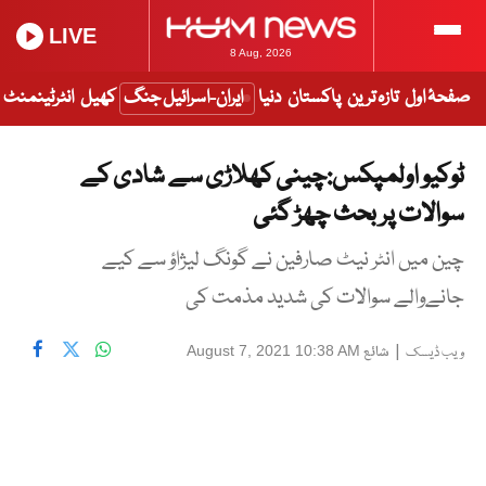
LIVE
8 Aug, 2026
صفحۂ اول
تازہ ترین
پاکستان
دنیا
ایران-اسرائیل جنگ
کھیل
انٹرٹینمنٹ
ٹوکیو اولمپکس:چینی کھلاڑی سے شادی کے
سوالات پر بحث چھڑ گئی
چین میں انٹر نیٹ صارفین نے گونگ لیژاؤ سے کیے
جانےوالے سوالات کی شدید مذمت کی
|
شائع
August 7, 2021 10:38 AM
ویب ڈیسک