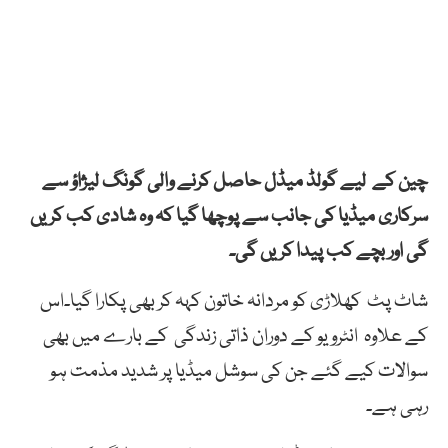
چین کے لیے گولڈ میڈل حاصل کرنے والی گونگ لیژاؤ سے
سرکاری میڈیا کی جانب سے پوچھا گیا کہ وہ شادی کب کریں
گی اور بچے کب پیدا کریں گی۔
شاٹ پٹ کھلاڑی کو مردانہ خاتون کہہ کر بھی پکارا گیا۔اس
کے علاوہ انٹرویو کے دوران ذاتی زندگی کے بارے میں بھی
سوالات کیے گئے جن کی سوشل میڈیا پر شدید مذمت ہو
رہی ہے۔