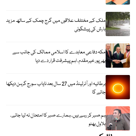
ملک کے مختلف علاقوں میں گرج چمک کے ساتھ مزید
بارش کی پیشگوئی
مکہ دفاعی معاہدے کا اسلامی ممالک کی جانب سے
بھرپور خیرمقدم، اہم پیشرفت قرار دے دیا
برطانیہ اور آئرلینڈ میں 27 سال بعد نایاب سورج گرہن دیکھا
جائے گا
ہم صبر کر رہے ہیں، ہمارے صبر کا امتحان نہ لیا جائے،
بلاول بھٹو