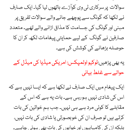
سوالات پر سرکاری ٹی وی کوآڑے ہاتھوں لیا گیا۔ ایک صارف
نے لکھا کہ گونگ سے پوچھے جانے والے سوالات تفریق پر
مبنی اور گونگ کی جسامت کا مذاق اڑانے والے تھے۔ متعدد
صارفین نے گونگ کے لیے حمایتی پیغامات لکھ کر ان کا
حوصلہ بڑھانے کی کوشش کی ہے۔
یہ بھی پڑھیں:
ٹوکیو اولمپکس: امریکی میڈیا کی میڈل کے
حوالے سے غلط بیانی
ایک پیغام میں ایک صارف نے لکھا ہے کہ ایسا نہیں ہے کہ
اس کی شادی نہیں ہو رہی ہے۔ بات یہ ہے کہ اس کے
مقابلے کا کوئی مرد ہے ہی نہیں۔ جب ہم خواتین کی بات
کرتے ہیں تو صرف ان کی خوبصورتی یا شادی کی بات نہیں،
بلکہ ان کی کامیابیوں اور خوابوں کی بات بھی ہونی چاہیے۔