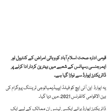
قومی ادارہ صحت اسلام آباد کو وبائی امراض کے کنٹرول اور
ایمرجنسی رسپانس کے شعبے میں بہترین کردار ادا کرنے پر
ڈائریکٹرز ایوارڈ سے نوازا گیا ہے۔
یہ ایوارڈ این آئی ایچ کو فیلڈ ایپیڈیمیالوجی ٹریننگ پروگرام کی
بین الاقوامی کانفرنس 2021، میں دیا گیا۔
ڈائریکٹرز ایوارڈ برائے ایکسی لینس ان ممالک کے لیے ایک