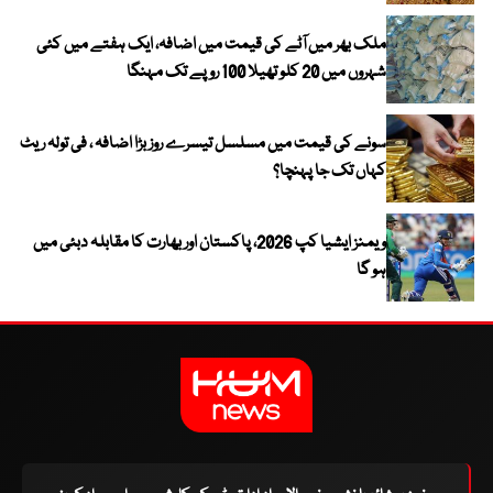
ملک بھر میں آٹے کی قیمت میں اضافہ، ایک ہفتے میں کئی
شہروں میں 20 کلو تھیلا 100 روپے تک مہنگا
سونے کی قیمت میں مسلسل تیسرے روز بڑا اضافہ ، فی تولہ ریٹ
کہاں تک جا پہنچا؟
ویمنز ایشیا کپ 2026، پاکستان اور بھارت کا مقابلہ دبئی میں
ہو گا