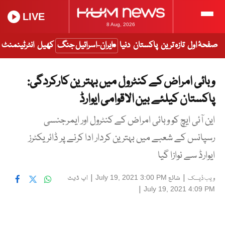
LIVE
8 Aug, 2026
صفحۂ اول
تازہ ترین
پاکستان
دنیا
ایران-اسرائیل جنگ
کھیل
انٹرٹینمنٹ
وبائی امراض کے کنٹرول میں بہترین کارکردگی:
پاکستان کیلئے بین الاقوامی ایوارڈ
این آئی ایچ کو وبائی امراض کے کنٹرول اور ایمرجنسی
رسپانس کے شعبے میں بہترین کردار ادا کرنے پر ڈائریکٹرز
ایوارڈ سے نوازا گیا
|
شائع
|
اپ ڈیٹ
July 19, 2021 3:00 PM
ویب ڈیسک
|
July 19, 2021 4:09 PM