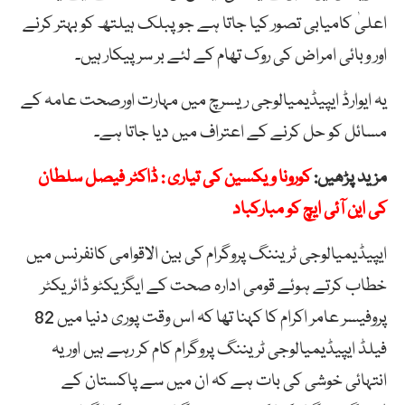
اعلیٰ کامیابی تصور کیا جاتا ہے جو پبلک ہیلتھ کو بہتر کرنے
اور وبائی امراض کی روک تھام کے لئے بر سر پیکار ہیں۔
یہ ایوارڈ ایپیڈیمیالوجی ریسرچ میں مہارت اورصحت عامہ کے
مسائل کو حل کرنے کے اعتراف میں دیا جاتا ہے۔
مزید پڑھیں:
کورونا ویکسین کی تیاری : ڈاکٹر فیصل سلطان
کی این آئی ایچ کو مبارکباد
ایپیڈیمیالوجی ٹریننگ پروگرام کی بین الاقوامی کانفرنس میں
خطاب کرتے ہوئے قومی ادارہ صحت کے ایگزیکٹو ڈائریکٹر
پروفیسر عامر اکرام کا کہنا تھا کہ اس وقت پوری دنیا میں 82
فیلڈ ایپیڈیمیالوجی ٹریننگ پروگرام کام کر رہے ہیں اور یہ
انتہائی خوشی کی بات ہے کہ ان میں سے پاکستان کے