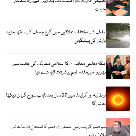
تعلیمی ادارے 24 اگست تک بند رہیں گے، رانا سکندر
حیات
ملک کے مختلف علاقوں میں گرج چمک کے ساتھ مزید
بارش کی پیشگوئی
مکہ دفاعی معاہدے کا اسلامی ممالک کی جانب سے
بھرپور خیرمقدم، اہم پیشرفت قرار دے دیا
برطانیہ اور آئرلینڈ میں 27 سال بعد نایاب سورج گرہن دیکھا
جائے گا
ہم صبر کر رہے ہیں، ہمارے صبر کا امتحان نہ لیا جائے،
بلاول بھٹو