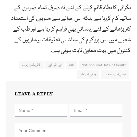
نگرانی کا نظام قائم کرنے کے لئے نہ صرف تمام صوبوں کے
ساتھ کام کررہا ہے بلکہ اس حوالے سے صوبوں کی استعداد
کار بڑھانے کے لئے رہنمائی بھی فراہم کر رہا ہے اور طب کے
شعبے میں اس پروگرام کی سائنسی تحقیقات بیماریوں کے
کنٹرول میں بہت معاون ثابت ہوئی ہے۔
National Institute of Health
nih
این آئی ایچ
ڈائریکٹرز ایوارڈ
قومی ادارہ صحت
وبائی امراض
LEAVE A REPLY