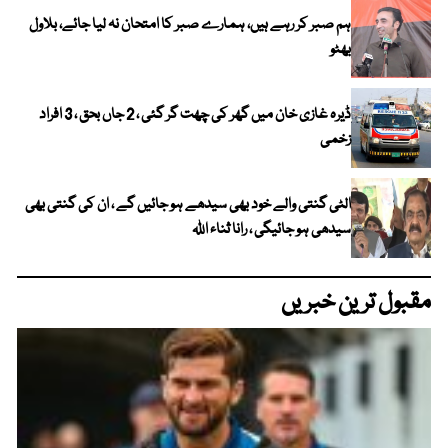
ہم صبر کر رہے ہیں، ہمارے صبر کا امتحان نہ لیا جائے، بلاول
بھٹو
ڈیرہ غازی خان میں گھر کی چھت گر گئی ، 2 جاں بحق ، 3 افراد
زخمی
الٹی گنتی والے خود بھی سیدھے ہو جائیں گے ، ان کی گنتی بھی
سیدھی ہو جائیگی ، رانا ثناء اللہ
مقبول ترین خبریں