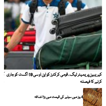
کیریبین پریمیئر لیگ ، قومی کرکٹرز کو این او سی 19 اگست کو جاری
آز
کرنے کا فیصلہ
چھی
4 روز میں سونے کی قیمت میں بڑا اضافہ