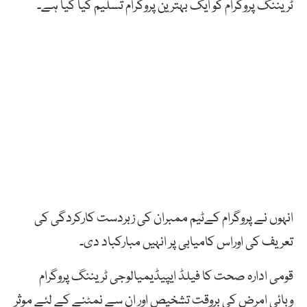
ٹریننگ پروگرام کو ایک بہترین پروگرام تسلیم کیا گیا ہے۔
انہوں نے پروگرام کےٹیم ممبران کی زبردست کارکردگی کی
تعریف کی اوراس کامیابی پر انہیں مبارکباد دی۔
قومی ادارہ صحت کا فیلڈ ایپیڈیمیالوجی ٹریننگ پروگرام
وبائی امرض کی بروقت تشخیص اور ان سے نمٹنے کے لئے موثر