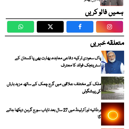
ہمیں فالو کریں
WhatsApp
Twitter
Facebook
Faceboo
متعلقہ خبریں
پاک سعودی ترکیہ دفاعی معاہدہ، بھارت بھی پاکستان کے
اسٹریٹجک فوائد کا معترف
ملک کے مختلف علاقوں میں گرج چمک کے ساتھ مزید بارش
کی پیشگوئی
برطانیہ اور آئرلینڈ میں 27 سال بعد نایاب سورج گرہن دیکھا جائے
گا