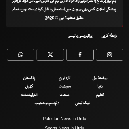
ہم نیوز پر شائع یا نشر ہونے والا مواد ادارتی ٹیم کی کاوش ہے۔ اس مواد کو بغیر
پیشگی اجازت کسی بھی صورت میں استعمال یا نقل کرنا درست نہیں۔ تمام
حقوق محفوظ ہیں © 2026
رابطہ کریں
پرائیویسی پالیسی
WhatsApp
Twitter
Facebook
Faceboo
صفحۂ اول
تازہ ترین
پاکستان
دنیا
معیشت
کھیل
تعلیم
صحت
انٹرٹینمنٹ
ٹیکنالوجی
دلچسپ و عجیب
Pakistan News in Urdu
Sports News in Urdu