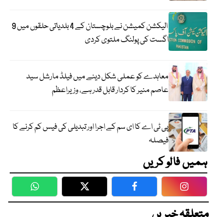
الیکشن کمیشن نے بلوچستان کے 4 بلدیاتی حلقوں میں 9
اگست کی پولنگ ملتوی کردی
معاہدے کو عملی شکل دینے میں فیلڈ مارشل سید
عاصم منیر کا کردار قابل قدر ہے، وزیراعظم
پی ٹی اے کا ای سم کے اجرا اور تبدیلی کی فیس کم کرنے کا
فیصلہ
ہمیں فالو کریں
WhatsApp
Twitter
Facebook
Faceboo
متعلقہ خبریں