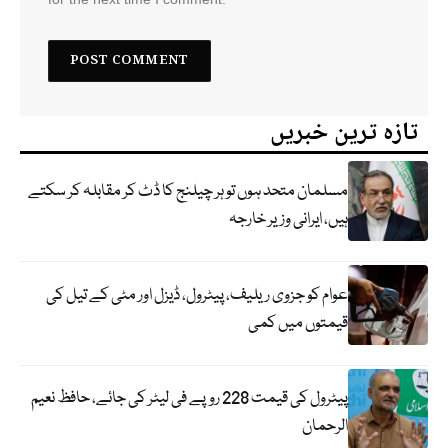
تازہ ترین خبریں
مسلمان متحد ہوں تو ہر چیلنج کا ڈٹ کر مقابلہ کر سکتے
ہیں، ایرانی وزیر خارجہ
عوام کو جزوی ریلیف، پیٹرول، ڈیزل اور مٹی کے تیل کی
قیمتوں میں کمی
پیٹرول کی قیمت 228 روپے فی لیٹر کی جائے، حافظ نعیم
الرحمان