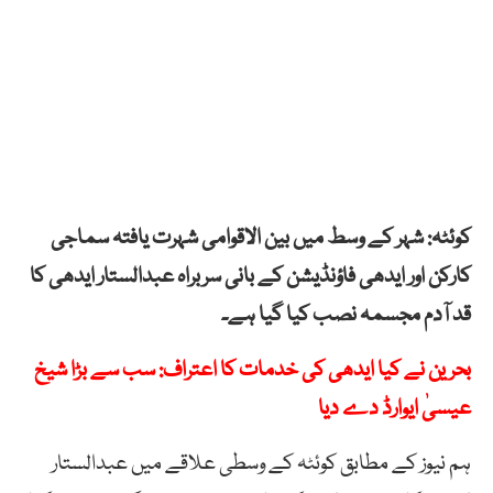
کوئٹہ: شہر کے وسط میں بین الاقوامی شہرت یافتہ سماجی
کارکن اور ایدھی فاؤنڈیشن کے بانی سربراہ عبدالستار ایدھی کا
قد آدم مجسمہ نصب کیا گیا ہے۔
بحرین نے کیا ایدھی کی خدمات کا اعتراف: سب سے بڑا شیخ
عیسیٰ ایوارڈ دے دیا
ہم نیوز کے مطابق کوئٹہ کے وسطی علاقے میں عبدالستار