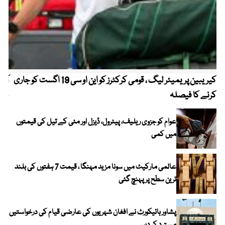
کیریبین پریمیئر لیگ ، قومی کرکٹرز کو این او سی 19 اگست کو جاری
آز
کرنے کا فیصلہ
چھی
عوام کو جزوی ریلیف، پیٹرول، ڈیزل اور مٹی کے تیل کی قیمتوں
میں کمی
عالمی مارکیٹ میں سونا مزید مہنگا ، قیمت 7 ہفتوں کی بلند
ترین سطح پر پہنچ گئی
پشاور ہائیکورٹ نے افغان شہریوں کی عارضی قیام کی درخواستیں