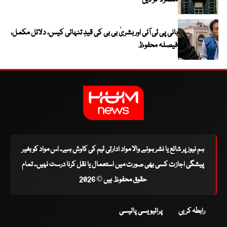
مسترد کر دیں
بانی پی ٹی آئی اور بشریٰ بی بی کی قیدِ تنہائی کیس، دلائل مکمل،
فیصلہ محفوظ
ہم نیوز پر شائع یا نشر ہونے والا مواد ادارتی ٹیم کی کاوش ہے۔ اس مواد کو بغیر
پیشگی اجازت کسی بھی صورت میں استعمال یا نقل کرنا درست نہیں۔ تمام
حقوق محفوظ ہیں © 2026
رابطہ کریں
پرائیویسی پالیسی