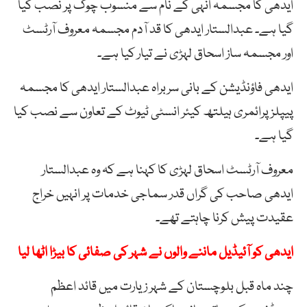
ایدھی کا مجسمہ انہی کے نام سے منسوب چوک پر نصب کیا
گیا ہے۔ عبدالستار ایدھی کا قد آدم مجسمہ معروف آرٹسٹ
اور مجسمہ ساز اسحاق لہڑی نے تیار کیا ہے۔
ایدھی فاؤنڈیشن کے بانی سربراہ عبدالستار ایدھی کا مجسمہ
پیپلز پرائمری ہیلتھ کیئر انسٹی ٹیوٹ کے تعاون سے نصب کیا
گیا ہے۔
معروف آرٹسٹ اسحاق لہڑی کا کہنا ہے کہ وہ عبدالستار
ایدھی صاحب کی گراں قدر سماجی خدمات پر انہیں خراج
عقیدت پیش کرنا چاہتے تھے۔
ایدھی کو آئیڈیل ماننے والوں نے شہر کی صفائی کا بیڑا اٹھا لیا
چند ماہ قبل بلوچستان کے شہر زیارت میں قائد اعظم