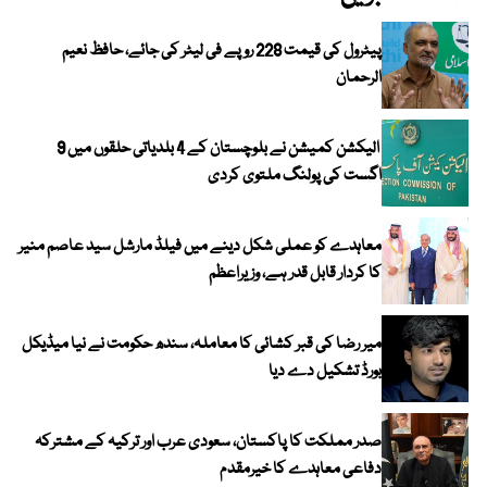
پیٹرول کی قیمت 228 روپے فی لیٹر کی جائے، حافظ نعیم
الرحمان
الیکشن کمیشن نے بلوچستان کے 4 بلدیاتی حلقوں میں 9
اگست کی پولنگ ملتوی کردی
معاہدے کو عملی شکل دینے میں فیلڈ مارشل سید عاصم منیر
کا کردار قابل قدر ہے، وزیراعظم
میر رضا کی قبر کشائی کا معاملہ، سندھ حکومت نے نیا میڈیکل
بورڈ تشکیل دے دیا
صدر مملکت کا پاکستان، سعودی عرب اور ترکیہ کے مشترکہ
دفاعی معاہدے کا خیرمقدم