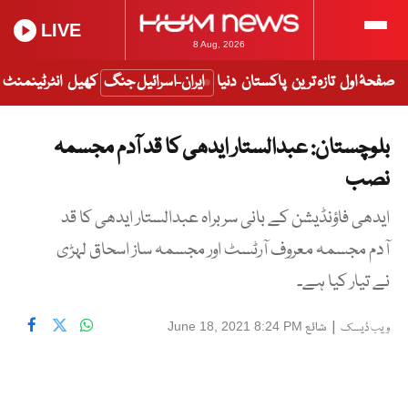
LIVE
8 Aug, 2026
صفحۂ اول
تازہ ترین
پاکستان
دنیا
ایران-اسرائیل جنگ
کھیل
انٹرٹینمنٹ
بلوچستان: عبدالستار ایدھی کا قد آدم مجسمہ
نصب
ایدھی فاؤنڈیشن کے بانی سربراہ عبدالستار ایدھی کا قد
آدم مجسمہ معروف آرٹسٹ اور مجسمہ ساز اسحاق لہڑی
نے تیار کیا ہے۔
|
شائع
June 18, 2021 8:24 PM
ویب ڈیسک