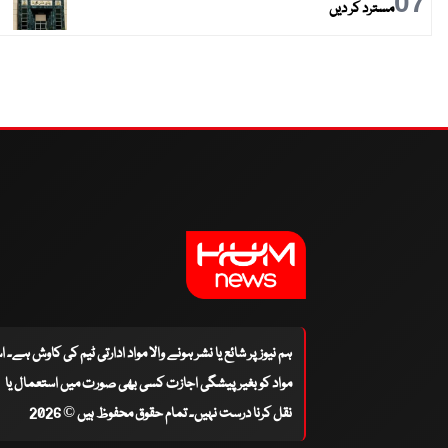
07
مسترد کر دیں
ہم نیوز پر شائع یا نشر ہونے والا مواد ادارتی ٹیم کی کاوش ہے۔ 
مواد کو بغیر پیشگی اجازت کسی بھی صورت میں استعمال یا
نقل کرنا درست نہیں۔ تمام حقوق محفوظ ہیں © 2026