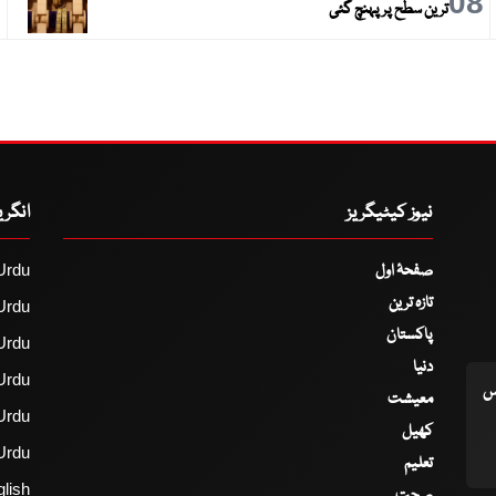
9
08
ترین سطح پر پہنچ گئی
نیوز کیٹیگریز
انگر
صفحۂ اول
Urdu
تازہ ترین
Urdu
پاکستان
Urdu
دنیا
Urdu
اس
معیشت
Urdu
کھیل
Urdu
تعلیم
lish
صحت