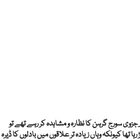
زوی سورج گرہن کا نظارہ و مشاہدہ کر رہے تھے تو
ا تھا کیونکہ وہاں زیادہ تر علاقوں میں بادلوں کا ڈیرہ