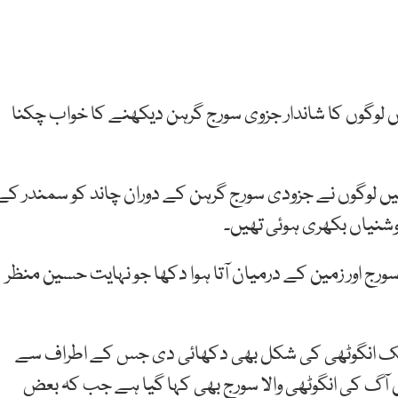
ں لوگوں کا شاندار جزوی سورج گرہن دیکھنے کا خواب چکنا
یں لوگوں نے جزودی سورج گرہن کے دوران چاند کو سمندر کے
روشنیاں بکھری ہوئی تھیں۔
رج اور زمین کے درمیان آتا ہوا دکھا جو نہایت حسین منظر
 ایک انگوٹھی کی شکل بھی دکھائی دی جس کے اطراف سے
 آگ کی انگوٹھی والا سورج بھی کہا گیا ہے جب کہ بعض