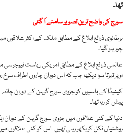
تھا۔
سورج کی واضح ترین تصویر سامنے آ گئی
برطانوی ذرائع ابلاغ کے مطابق ملک کے اکثر علاقوں می
چور ہو گیا۔
عالمی ذرائع ابلاغ کے مطابق امریکی ریاست نیوجرسی م
اوپر تیرتا ہوا دیکھا جب کہ اس دوران چاروں اطراف سرخ 
کینیڈا کے باسیوں کو جزوی سورج گرہن کے دوران چاند، سو
پیش کر رہا تھا۔
دنیا کے کئی علاقوں میں جزوی سورج گرہن کے دوران
روشنیاں نکل کر بکھر رہی تھیں۔ اس کو کئی علاقوں میں