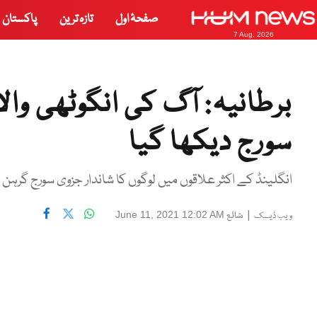
صفحۂ اول
تازہ ترین
پاکستان
7 Aug, 2026
برطانیہ: آگ کی انگوٹھی وال
سورج دیکھا گیا
انگلینڈ کے اکثر علاقوں میں لوگوں کا شاندار جزوی سورج گرہن 
|
شائع
June 11, 2021 12:02 AM
ویب ڈیسک