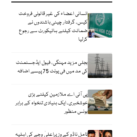
انسانی اعضاء کی غیر قانونی فروخت
کیس، گرفتار چینی باشندوں نے
ضمانت کیلئے ہائیکورٹ سے رجوع
کرلیا
بجلی مزید مہنگی، فیول ایڈجسٹمنٹ
کی مد میں فی یونٹ 75 پیسے اضافہ
پی آئی اے ملازمین کیلئے بڑی
خوشخبری، ایک بنیادی تنخواہ کے برابر
بونس منظور
تامل ناڈو کے وزیراعلیٰ وجے کی اہلیہ