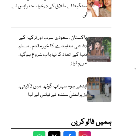
سنگیتا نے طلاق کی درخواست واپس لے
لی
پاکستان، سعودی عرب اور ترکیہ کے
دفاعی معاہدے کا خیرمقدم، مسلم
دنیا کے اتحاد کا نیا باب شروع ہوگیا،
مریم نواز
ایدھی ہوم سہراب گوٹھ میں ڈکیتی،
وزیراعلیٰ سندھ نے نوٹس لے لیا
ہمیں فالو کریں