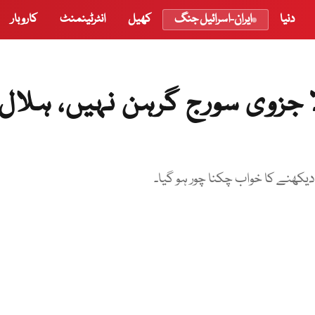
دنیا
ایران-اسرائیل جنگ
کھیل
انٹرٹینمنٹ
کاروبار
ا جزوی سورج گرہن نہیں، ہلال 
دیکھنے کا خواب چکنا چور ہو گیا۔