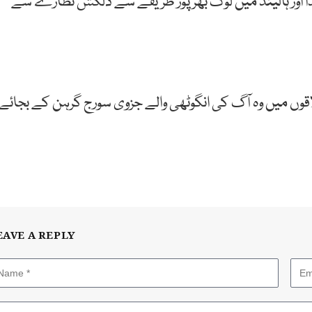
ا اور ہالینڈ میں لوگ بھرپور طریقے سے دلکش نظارے سے
قوں میں وہ آگ کی انگوٹھی والے جزوی سورج گرہن کے بجائے
EAVE A REPLY