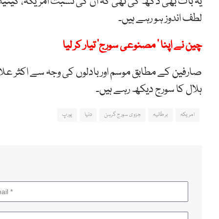
یہ بات بھی دکھ کی تھی کہ ان کی نسبت امریکہ، کینیڈ
لطف اندوز ہو رہے ہیں۔
چین نے اپنا ’ مصنوعی سورج‘ تیار کر لیا
صارفین کے مطابق موسم اور بادلوں کی وجہ سے اکثر علا
ہلال کا سورج دیکھ رہے ہیں۔
امریکہ
برطانیہ
جزوی سورج گرہن
دنیا
یورپ