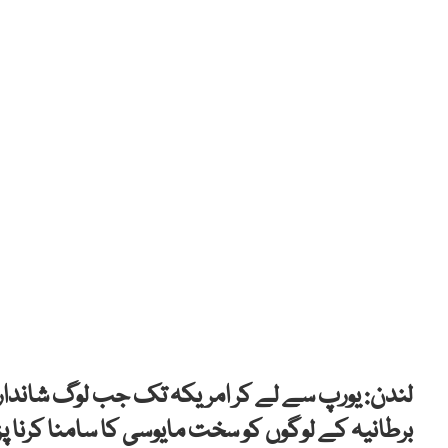
لندن: یورپ سے لے کر امریکہ تک جب لوگ شاندار ج
برطانیہ کے لوگوں کو سخت مایوسی کا سامنا کرنا پڑ رہ