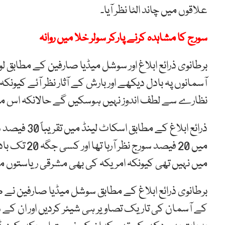
علاقوں میں چاند الٹا نظر آیا۔
سورج کا مشاہدہ کرنے پارکر سولر خلا میں روانہ
برطانوی ذرائع ابلاغ اور سوشل میڈیا صارفین کے مطابق ل
آسمانوں پہ بادل دیکھے اور بارش کے آثار نظر آئے کیو
نظارے سے لطف اندوز نہیں ہوسکیں گے حالانکہ اس مقصد
ذرائع ابلاغ 
میں 20 فیصد 
میں نہیں تھی کیونکہ امریکہ کی بھی مشرقی ریاستوں میں 70 فیصد سورج دکھائی دینا بند ہو گیا
برطانوی ذرائع ابلاغ کے مطابق سوشل میڈیا صارفین نے
کے آسمان کی تاریک تصاویر ہی شیئر کردیں اور ان ک