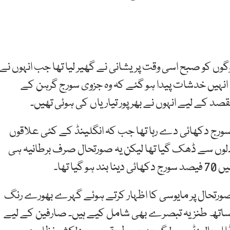
وگوں کو صبح اسی وقت پریشانی نے گھیر لیا تھا جب انہوں نے
نکہ انہیں خدشات پیدا ہو گئے کہ وہ جزوی سورج گرہن کے
 کے لیے انہوں نے بھرپور تیاریاں کی ہوئی تھیں۔
کے مطابق اسکاٹ لینڈ میں تقریباً 30 فیصد سورج دکھائی دے رہا تھا جب کہ انگلینڈ کے کئی علاقوں
سورج نظر آرہا تھا اور کسی جگہ 20 تک بادلوں سے ڈھک گیا تھا لیکن یہ صورتحال صرف برطانیہ ہی
 تھا۔
 صورتحال پر مایوسی کا اظہار کرتے ہوئے گہرے بھورے رنگ
ے ساتھ طنزیہ تبصرے بھی شامل کیے ہیں۔ صارفین کے لیے