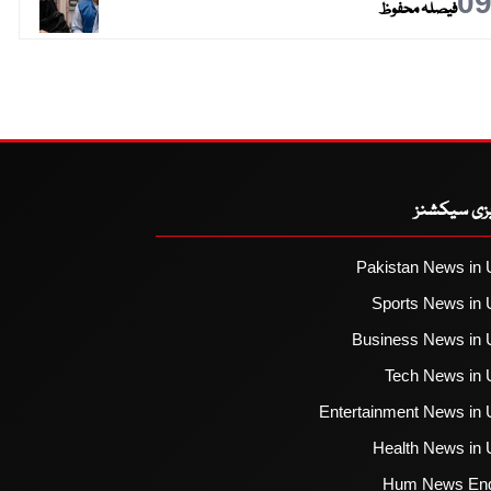
0
فیصلہ محفوظ
یزی سیکشنز
Pakistan News in 
Sports News in 
Business News in 
Tech News in 
Entertainment News in 
Health News in 
Hum News Eng