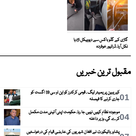
گاڑی کے گلَو باکس سے دیوہیکل اژدہا
نکل آیا، ڈرائیور خوفزدہ
مقبول ترین خبریں
کیریبین پریمیئر لیگ ، قومی کرکٹرز کو این او سی 19 اگست کو
01
جاری کرنے کا فیصلہ
موجودہ نظام کہیں نہیں جا رہا، حکومت اپنی آئینی مدت مکمل
04
کرے گی، وزیر داخلہ
پشاور ہائیکورٹ نے افغان شہریوں کی عارضی قیام کی درخواستیں