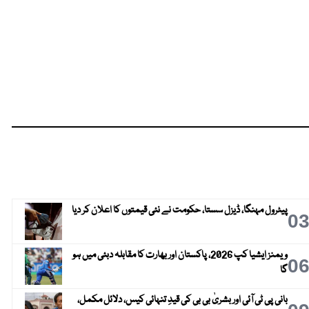
پیٹرول مہنگا، ڈیزل سستا، حکومت نے نئی قیمتوں کا اعلان کر دیا
0
ویمنز ایشیا کپ 2026، پاکستان اور بھارت کا مقابلہ دبئی میں ہو
0
گا
بانی پی ٹی آئی اور بشریٰ بی بی کی قیدِ تنہائی کیس، دلائل مکمل،