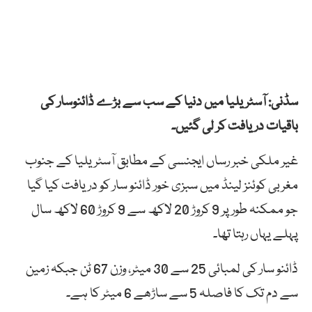
سڈنی: آسٹریلیا میں دنیا کے سب سے بڑے ڈائنوسار کی
باقیات دریافت کر لی گئیں۔
غیر ملکی خبر رساں ایجنسی کے مطابق آسٹریلیا کے جنوب
مغربی کوئنز لینڈ میں سبزی خور ڈائنو سار کو دریافت کیا گیا
جو ممکنہ طور پر 9 کروڑ 20 لاکھ سے 9 کروڑ 60 لاکھ سال
پہلے یہاں رہتا تھا۔
ڈائنو سار کی لمبائی 25 سے 30 میٹر، وزن 67 ٹن جبکہ زمین
سے دم تک کا فاصلہ 5 سے ساڑھے 6 میٹر کا ہے۔