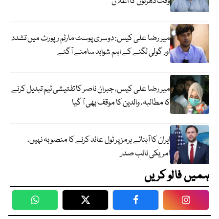
وقت دھرنوں کا اعلان
میر رضا علی کیس: دوسری پوسٹ مارٹم رپورٹ میں تشدد
اور گولی لگنے کے اہم شواہد سامنے آگئے
میر رضا علی کیس، جبران ناصر کا تفتیشی ٹیم تبدیل کرنے
کا مطالبہ، والدین کا موقف بھی آ گیا
ایران کا آبنائے ہرمز پر ٹول عائد کرنے کا منصوبہ نہیں،
امریکی نائب صدر
ہمیں فالو کریں
WhatsApp
Twitter
Facebook
Faceboo