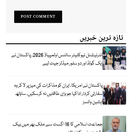
تازہ ترین خبریں
انٹرنیشنل نیوکلیئر سائنس اولمپیاڈ 2026، پاکستان نے
ایک گولڈ اور دو سلور میڈلز جیت لیے
پاکستان نے امریکا، ایران کو مذاکرات کی میز پر لا کر وہ
سفارتی کردار اداکیا جو بڑی طاقتیں نہ کرسکیں، ساؤتھ
ایشین وائسز
جماعت اسلامی کا 16 اگست سے ملک بھر میں بیک