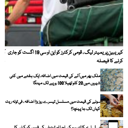
کیریبین پریمیئر لیگ ، قومی کرکٹرز کو این او سی 19 اگست کو جاری
آز
کرنے کا فیصلہ
چھی
ملک بھر میں آٹے کی قیمت میں اضافہ، ایک ہفتے میں کئی
شہروں میں 20 کلو تھیلا 100 روپے تک مہنگا
سونے کی قیمت میں مسلسل تیسرے روز بڑا اضافہ ، فی تولہ ریٹ
کہاں تک جا پہنچا؟
پی ٹی اے کا ای سم کے اجرا اور تبدیلی کی فیس کم کرنے کا