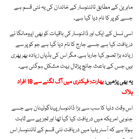
ماہرین کے مطابق ٹائٹنوسار کے خاندان کی یہ نئی قسم ہے
جسے کوپر کا نام دیا گیا ہے۔
اسی نسل کے ایک اور ڈائنوسار کی باقیات کو بھی ایرومانگا نے
دریافت کیا ہے جسے جارج کا نام دیا گیا ہے جو کوپر سے
زیادہ بڑا تصور کیا جارہا ہے، مگر اس کی ہڈیاں زیادہ بھربھری
ہیں جس کے باعث جانچ پڑتال بہت مشکل ہوگئی ہے۔
یہ بھی پڑھیں:
بھارت: فیکٹری میں آگ لگنے سے 18 افراد
ہلاک
اس وقت دنیا کا سب سے بڑا ڈائنوسار پیٹاگوٹیٹان ہے جسے
جنوبی امریکہ میں دریافت کیا گیا تھا اور تجزیے سے ثابت
ہوتا ہے کہ آسٹریلیا میں دریافت نئی قسم کے ٹائٹنوسار اس