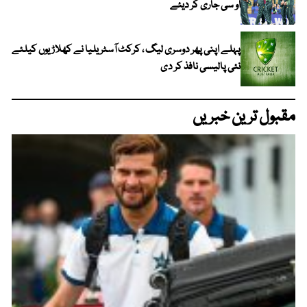
او سی جاری کر دیئے
پہلے اپنی پھر دوسری لیگ ، کرکٹ آسٹریلیا نے کھلاڑیوں کیلئے
نئی پالیسی نافذ کر دی
مقبول ترین خبریں