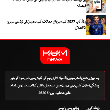
فیصلہ
ورلڈ کپ 2027 کے میزبان ممالک کے درمیان ٹی ٹوئنٹی سیریز
کا اعلان
ہم نیوز پر شائع یا نشر ہونے والا مواد ادارتی ٹیم کی کاوش ہے۔ اس مواد کو بغیر
پیشگی اجازت کسی بھی صورت میں استعمال یا نقل کرنا درست نہیں۔ تمام
حقوق محفوظ ہیں © 2026
رابطہ کریں
پرائیویسی پالیسی