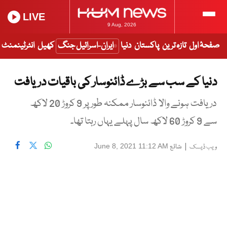
LIVE
9 Aug, 2026
صفحۂ اول
تازہ ترین
پاکستان
دنیا
ایران-اسرائیل جنگ
کھیل
انٹرٹینمنٹ
دنیا کے سب سے بڑے ڈائنوسار کی باقیات دریافت
دریافت ہونے والا ڈائنوسار ممکنہ طور پر 9 کروڑ 20 لاکھ
سے 9 کروڑ 60 لاکھ سال پہلے یہاں رہتا تھا۔
|
شائع
June 8, 2021 11:12 AM
ویب ڈیسک