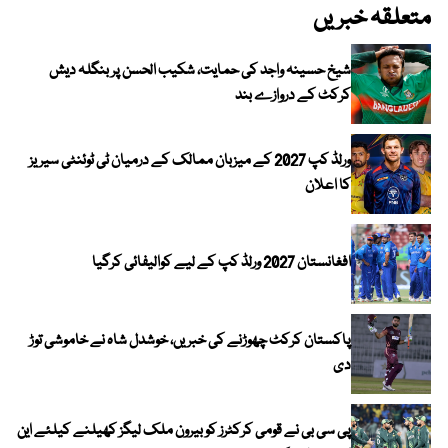
متعلقہ خبریں
شیخ حسینہ واجد کی حمایت، شکیب الحسن پر بنگلہ دیش
کرکٹ کے دروازے بند
ورلڈ کپ 2027 کے میزبان ممالک کے درمیان ٹی ٹوئنٹی سیریز
کا اعلان
افغانستان 2027 ورلڈ کپ کے لیے کوالیفائی کرگیا
پاکستان کرکٹ چھوڑنے کی خبریں، خوشدل شاہ نے خاموشی توڑ
دی
پی سی بی نے قومی کرکٹرز کو بیرون ملک لیگز کھیلنے کیلئے این