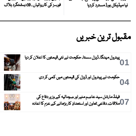
فورسز کی کارروائیاں ، 10دہشتگرد ہلاک
نیا میڈیکل بورڈ مسترد کردیا
مقبول ترین خبریں
پیٹرول مہنگا، ڈیزل سستا، حکومت نے نئی قیمتوں کا اعلان کر دیا
01
حکومت نے پیٹرول اور ڈیزل کی قیمتوں میں کمی کر دی
04
فیلڈ مارشل سید عاصم منیر اور صومالیہ کے وزیر دفاع کی
07
ملاقات، دفاعی تعاون اور استعدادِ کار بڑھانے کے عزم کا اعادہ