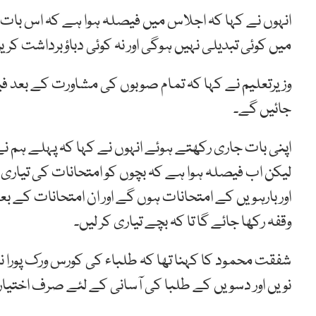
انہوں نے کہا کہ اجلاس میں فیصلہ ہوا ہے کہ اس بات پ
میں کوئی تبدیلی نہیں ہوگی اور نہ کوئی دباؤبرداشت کر
جائیں گے۔
اور بارہویں کے امتحانات ہوں گے اور ان امتحانات کے ب
وقفہ رکھا جائے گا تا کہ بچے تیاری کر لیں۔
شفقت محمود کا کہنا تھا کہ طلباء کی کورس ورک پورا
نویں اور دسویں کے طلبا کی آسانی کے لئے صرف اختیار