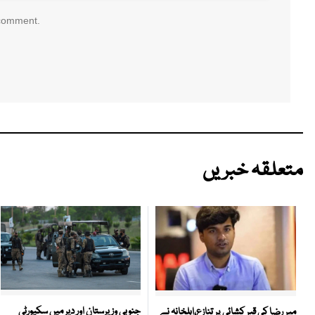
 comment.
متعلقہ خبریں
جنوبی وزیرستان اور دیر میں سکیورٹی
میر رضا کی قبر کشائی پر تنازع،اہلخانہ نے