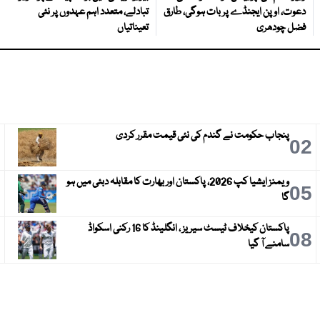
دعوت، اوپن ایجنڈے پر بات ہوگی، طارق
تبادلے، متعدد اہم عہدوں پر نئی
فضل چودھری
تعیناتیاں
پنجاب حکومت نے گندم کی نئی قیمت مقرر کردی
3
02
ویمنز ایشیا کپ 2026، پاکستان اور بھارت کا مقابلہ دبئی میں ہو
6
05
گا
پاکستان کیخلاف ٹیسٹ سیریز ، انگلینڈ کا 16 رکنی اسکواڈ
9
08
سامنے آ گیا