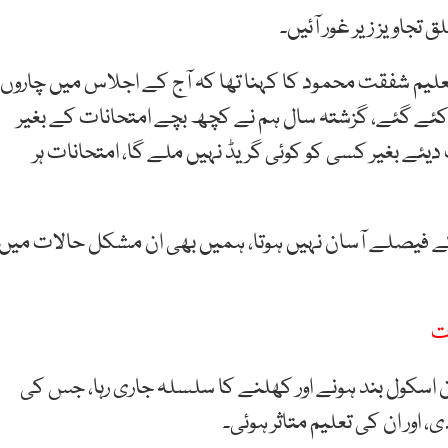
جاویز زیر غور آئیں۔
تعلیم شفقت محمود کا کہنا تھا کہ آج کے اجلاس میں چاروں
ئے گئے، گزشتہ سال ہم نے کچھ بچے امتحانات کے بغیر
یئے بغیر کسی کو کوئی گریڈ نہیں ملے گا، امتحانات ہر
نے کے فیصلے آسان نہیں ہوتا، ہمیں بھی ان مشکل حالات میں
زت
ان اسکول بند ہونے اور کھلنے کا سلسلہ جاری رہا، جس کی
 اور ان کی تعلیم متاثر ہوئی۔