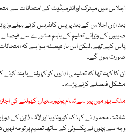
اجلاس میں میٹرک اورانٹرمیڈیٹ کے امتحانات سے متعلق ت
بعد ازاں اجلاس کے بعد پریس کانفرنس کرتے ہوئے وزیر
صوبوں کے وزرائے تعلیم کے باہم مشورے سے فیصلے ک
پاس کیے تھے، لیکن اس بار فیصلہ ہوا ہے کہ امتحانات د
صورت ہوں گے۔
ان کا کہنا تھا کہ تعلیمی اداروں کو کھولنے یا بند کر
مشکل فیصلے کرنے پڑے۔
ملک بھر میں پیر سے تمام یونیورسٹیاں کھولنے کی اجا
شفقت محمود نے کہا کہ کورونا وبا اور لاک ڈاؤن کے دور
وجہ سے بچوں نے یکسوئی کے ساتھ تعلیم پر توجہ نہیں دی،