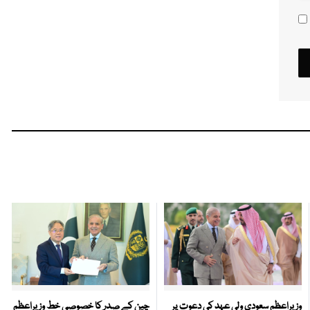
وزیراعظم سعودی ولی عہد کی دعوت پر
چین کے صدر کا خصوصی خط وزیراعظم