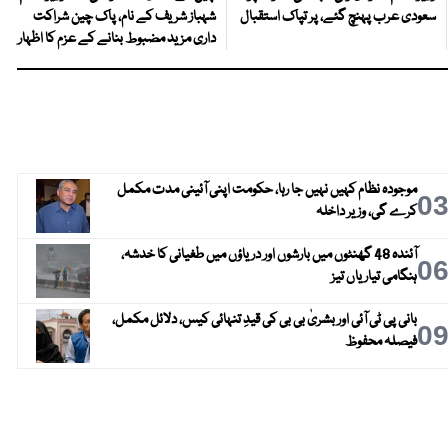
سعودی عرب پہنچ گئے، پر تپاک استقبال
شہباز شریف کے نام، پاک چین شراکت
داری مزید مضبوط بنانے کے عزم کا اظہار
موجودہ نظام کہیں نہیں جا رہا، حکومت اپنی آئینی مدت مکمل
0
کرے گی، وزیر داخلہ
آئندہ 48 گھنٹوں میں بارشوں اور دریاؤں میں طغیانی کا خدشہ،
0
ہنگامی تیاریاں تیز
بانی پی ٹی آئی اور بشریٰ بی بی کی قیدِ تنہائی کیس، دلائل مکمل،
0
فیصلہ محفوظ