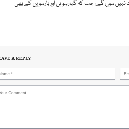
ت نہیں ہوں گے، جب کہ گیارہویں اور بارہویں کے بھی
EAVE A REPLY