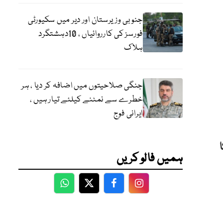
جنوبی وزیرستان اور دیر میں سکیورٹی
فورسز کی کارروائیاں ، 10دہشتگرد
ہلاک
جنگی صلاحیتوں میں اضافہ کر دیا ، ہر
خطرے سے نمٹنے کیلئے تیار ہیں ،
ایرانی فوج
ہمیں فالو کریں
WhatsApp
Twitter
Facebook
Facebook