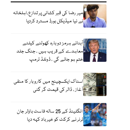
میر رضا کی قبر کشائی پر تنازع،اہلخانہ
نے نیا میڈیکل بورڈ مسترد کردیا
آبنائے ہرمز دوبارہ کھولنے کیلئے
معاہدے کے قریب ہیں ، جنگ جلد
ختم ہو جائے گی ، ڈونلڈ ٹرمپ
اسٹاک ایکسچینج میں کاروبار کا منفی
آغاز ، ڈالر کی قیمت گر گئی
انگلینڈ کے 25 سالہ فاسٹ باؤلر جان
ٹرنر نے کرکٹ کو خیر باد کہہ دیا