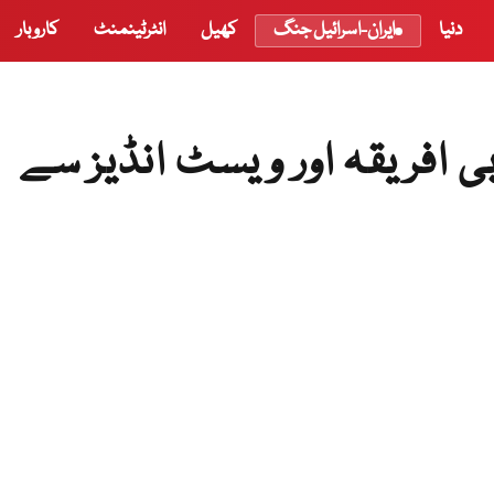
دنیا
ایران-اسرائیل جنگ
کھیل
انٹرٹینمنٹ
کاروبار
ی افریقہ اور ویسٹ انڈیز سے