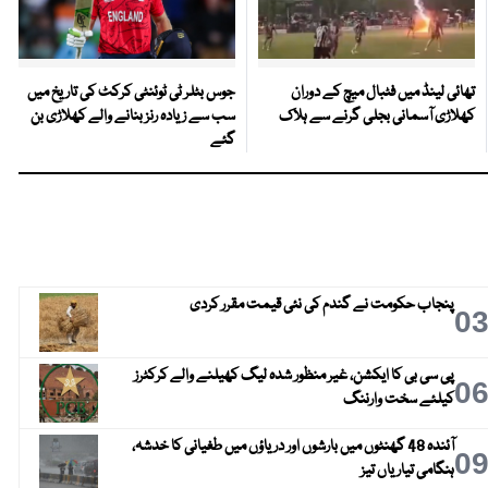
تھائی لینڈ میں فٹبال میچ کے دوران
جوس بٹلر ٹی ٹوئنٹی کرکٹ کی تاریخ میں
کھلاڑی آسمانی بجلی گرنے سے ہلاک
سب سے زیادہ رنز بنانے والے کھلاڑی بن
گئے
پنجاب حکومت نے گندم کی نئی قیمت مقرر کردی
0
پی سی بی کا ایکشن، غیر منظور شدہ لیگ کھیلنے والے کرکٹرز
0
کیلئے سخت وارننگ
آئندہ 48 گھنٹوں میں بارشوں اور دریاؤں میں طغیانی کا خدشہ،
0
ہنگامی تیاریاں تیز