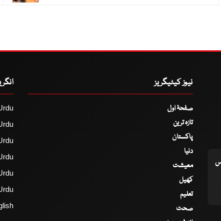
نیوز کیٹیگریز
انگر
صفحۂ اول
Urdu
تازہ ترین
Urdu
پاکستان
Urdu
دنیا
Urdu
اس
معیشت
Urdu
کھیل
Urdu
تعلیم
lish
صحت