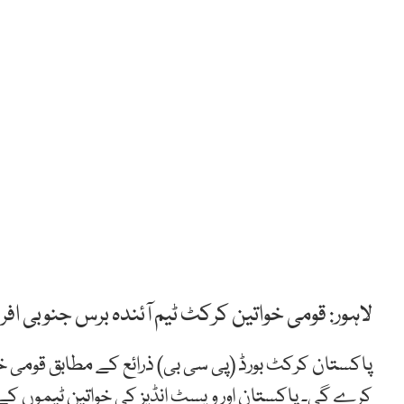
لاہور: قومی خواتین کرکٹ ٹیم آئندہ برس جنوبی ا
کرے گی۔ پاکستان اور ویسٹ انڈیز کی خواتین ٹیموں کے د