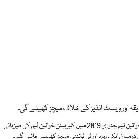
فریقہ اور ویسٹ انڈیز کے خلاف میچز کھیلے گی۔
پاکستان کرکٹ بورڈ (پی سی بی) ذرائع کے مطابق قومی خواتین ٹیم جنوری 2019 میں کیریبئن خواتین ٹیم کی میزبانی
رمیان ایک روزہ اور ٹی ٹوئنٹی میچز کھیلے جائیں گے۔