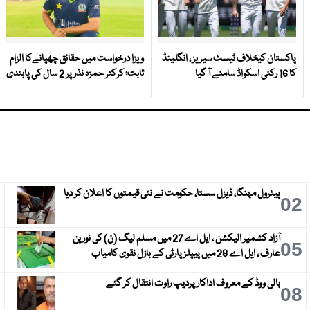
پاکستان کیخلاف ٹیسٹ سیریز ، انگلینڈ
ویزا درخواست میں حقائق چھپانےکا الزام
کا 16 رکنی اسکواڈ سامنے آ گیا
ثابت؛ کرکٹر حمزہ نذر پر 2 سال کی پابندی
پیٹرول مہنگا، ڈیزل سستا، حکومت نے نئی قیمتوں کا اعلان کر دیا
3
02
آزاد کشمیر الیکشن ، ایل اے 27 میں مسلم لیگ (ن) کی نورین
6
05
عارف ، ایل اے 28 میں پیپلز پارٹی کے بازل نقوی کامیاب
بالی ووڈ کے معروف اداکار پردیپ راوت انتقال کر گئے
9
08