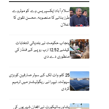
اسلام آباد ایکسپریس وے کو موٹروے
طرز بنانے کا منصوبہ، محسن نقوی کا
اعلان
پنجاب حکومت نے بلدیاتی انتخابات
کیلئے 12.52 ارب روپے کے فنڈز کی
منظوری دے دی
25 کلو واٹ تک کے سولر صارفین کو بڑی
سہولت، نیپرا نے ریگولیشنز میں ترمیم
کردی
پشاور ہائیکورٹ نے افغان شہریوں کی