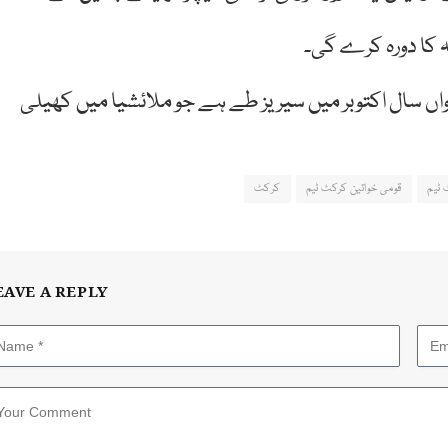
ہ کا دورہ کرے گی۔
رواں سال اکتوبر میں سیریز طے ہے جو ملائشیا میں کھیلی
 ٹیم
قومی خواتین کرکٹ ٹیم
کرکٹ
EAVE A REPLY