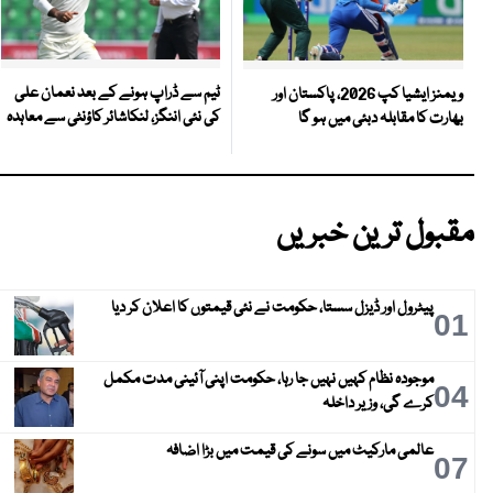
ٹیم سے ڈراپ ہونے کے بعد نعمان علی
ویمنز ایشیا کپ 2026، پاکستان اور
کی نئی اننگز، لنکاشائر کاؤنٹی سے معاہدہ
بھارت کا مقابلہ دبئی میں ہو گا
مقبول ترین خبریں
پیٹرول اور ڈیزل سستا، حکومت نے نئی قیمتوں کا اعلان کر دیا
01
موجودہ نظام کہیں نہیں جا رہا، حکومت اپنی آئینی مدت مکمل
04
کرے گی، وزیر داخلہ
عالمی مارکیٹ میں سونے کی قیمت میں بڑا اضافہ
07