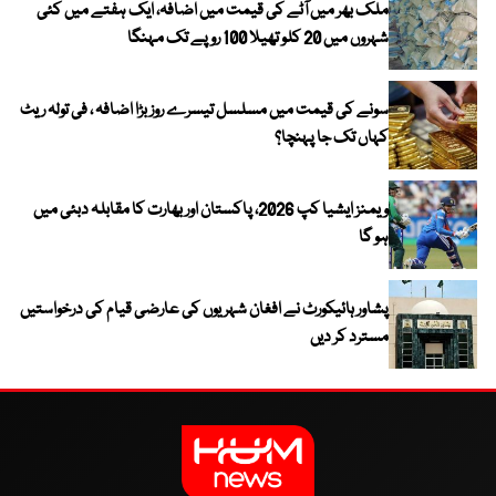
ملک بھر میں آٹے کی قیمت میں اضافہ، ایک ہفتے میں کئی
شہروں میں 20 کلو تھیلا 100 روپے تک مہنگا
سونے کی قیمت میں مسلسل تیسرے روز بڑا اضافہ ، فی تولہ ریٹ
کہاں تک جا پہنچا؟
ویمنز ایشیا کپ 2026، پاکستان اور بھارت کا مقابلہ دبئی میں
ہو گا
پشاور ہائیکورٹ نے افغان شہریوں کی عارضی قیام کی درخواستیں
مسترد کر دیں