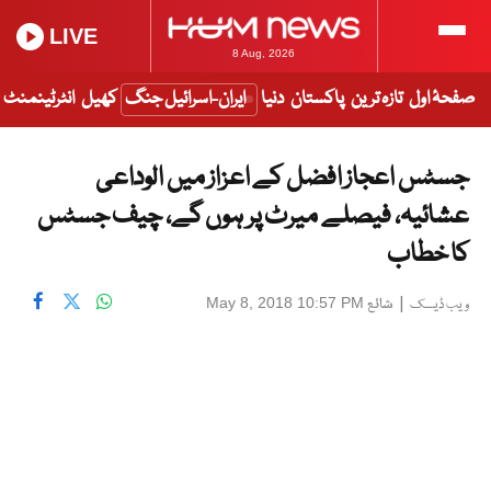
LIVE
8 Aug, 2026
صفحۂ اول
تازہ ترین
پاکستان
دنیا
ایران-اسرائیل جنگ
کھیل
انٹرٹینمنٹ
جسٹس اعجاز افضل کے اعزاز میں الوداعی
عشائیہ، فیصلے میرٹ پر ہوں گے، چیف جسٹس
کا خطاب
|
شائع
May 8, 2018 10:57 PM
ویب ڈیسک