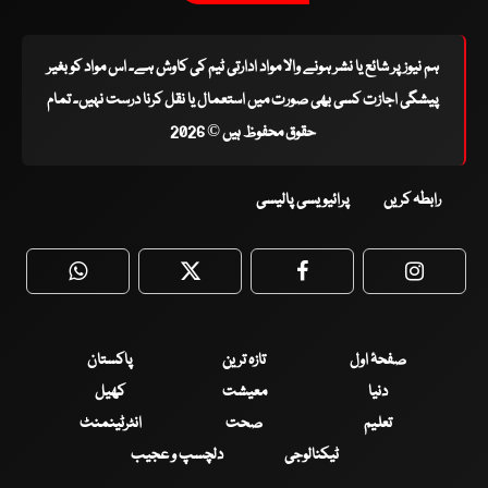
ہم نیوز پر شائع یا نشر ہونے والا مواد ادارتی ٹیم کی کاوش ہے۔ اس مواد کو بغیر
پیشگی اجازت کسی بھی صورت میں استعمال یا نقل کرنا درست نہیں۔ تمام
حقوق محفوظ ہیں © 2026
رابطہ کریں
پرائیویسی پالیسی
WhatsApp
Twitter
Facebook
Faceboo
صفحۂ اول
تازہ ترین
پاکستان
دنیا
معیشت
کھیل
تعلیم
صحت
انٹرٹینمنٹ
ٹیکنالوجی
دلچسپ و عجیب