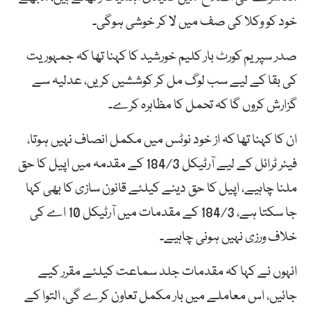
خود کو وکلا کی صف میں لا کر خوشی ہوگی۔
صدر سپریم کورٹ بار کلیم خورشید کا کہنا تھا کہ جمہوریت
کی بقا کے لیے سب لوگ مل کر کوششیں کریں، عدلیہ سے
گزارش کروں گا کہ تحمل کا مظاہرہ کرے۔
ان کا کہنا تھا کہ از خود نوٹس میں مکمل انصاف نہیں ہوتا،
فیئر ٹرائل کے لیے آرٹیکل 184/3 کے مقدمہ میں اپیل کا حق
ملنا چاہیے، اپیل کا حق دینے کیلئے قانون سازی کا بھی کہا
جا سکتا ہے، 184/3 کے مقدمات میں آرٹیکل 10 اے کی
خلاف ورزی نہیں ہونی چاہیے۔
انہوں نے کہا کہ مقدمات جلد سماعت کیلئے مقرر کیے
جائیں، اس معاملے میں بار مکمل تعاون کرے گی، التوا کے