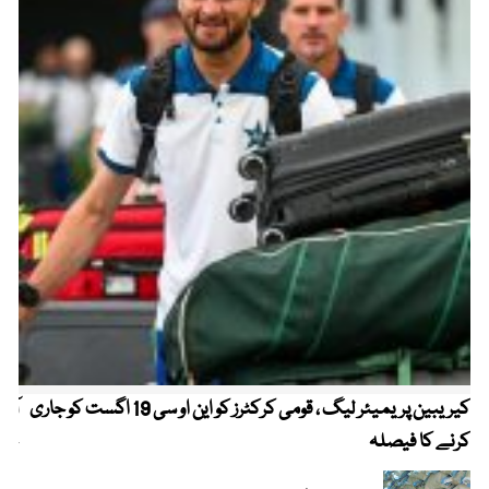
کیریبین پریمیئر لیگ ، قومی کرکٹرز کو این او سی 19 اگست کو جاری
آز
کرنے کا فیصلہ
چھی