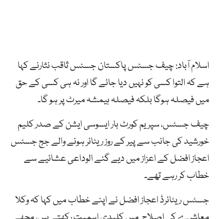
اسلام آباد: چیف جسٹس پاکستان جسٹس ثاقب نثارنے کہا
ہے کہ التوا کسی کو نہیں دیا جائے گا اور نہ ہی کسی کے حق
میں فیصلہ ہوگا بلکہ فیصلہ ہیمشہ میرٹ پر ہو گا۔
چیف جسٹس، سپریم کورٹ بار ایسوسی ایشن کے صدر کلیم
خورشید کی جانب سے پیر کے روز ریٹائر ہونے والے جج جسٹس
اعجاز افضل کے اعزاز میں دیے گئے الوداعی عشائیے سے
خطاب کر رہے تھے۔
جسٹس ریٹائرڈ اعجاز افضل نے اپنے خطاب میں کہا کہ وکلا
معاشرے کی اصلاح میں کلیدی اہمیت رکھتے ہیں، مجھے