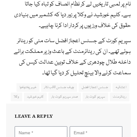
نام پر لمبی تاریخیں لے کر نظام انصاف کو تباہ کیا جاتا
ہے۔ کلیم خورشید نے وکلا پر زور دیا کہ کشمیر میں بنیادی
حقوق کی خلاف ورزیوں پر کردار ادا کرنا چاہیے۔
سپریم کورٹ کے جسٹس اعجاز افضل سات مئی کو ریٹائر
ہوئے تھے۔ ان کی ریٹائرمنٹ کے باعث وزیر مملکت برائے
داخلہ طلال چودھری کے خلاف توہین عدالت کیس کی
سماعت کرنے والا بینچ تحلیل کر دیا گیا تھا۔
اعشائیہ
جسٹس اعجاز افضل
چیف جسٹس ثاقب نثار
خیبرپختونخوا
ریٹائرمنٹ
سپریم کورٹ بار
صدر سپریم کورٹ بار
کلیم خورشید
وکلا
LEAVE A REPLY