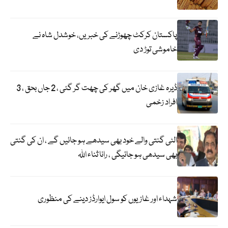
پاکستان کرکٹ چھوڑنے کی خبریں، خوشدل شاہ نے
خاموشی توڑ دی
ڈیرہ غازی خان میں گھر کی چھت گر گئی ، 2 جاں بحق ، 3
افراد زخمی
الٹی گنتی والے خود بھی سیدھے ہو جائیں گے ، ان کی گنتی
بھی سیدھی ہو جائیگی ، رانا ثناء اللہ
شہداء اور غازیوں کو سول ایوارڈز دینے کی منظوری