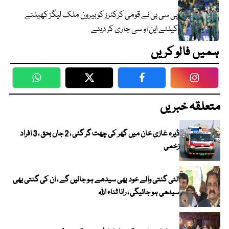
پی سی بی نے قومی کرکٹرز کو بیرون ملک لیگز کھیلنے
کیلئے این او سی جاری کر دیئے
ہمیں فالو کریں
WhatsApp
Twitter
Facebook
Faceboo
متعلقہ خبریں
ڈیرہ غازی خان میں گھر کی چھت گر گئی ، 2 جاں بحق ، 3 افراد
زخمی
الٹی گنتی والے خود بھی سیدھے ہو جائیں گے ، ان کی گنتی بھی
سیدھی ہو جائیگی ، رانا ثناء اللہ