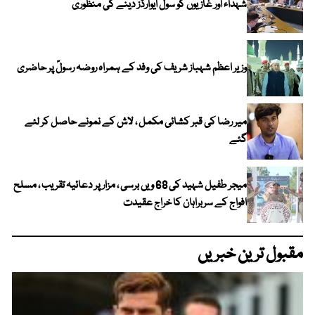
شہداء اور غازیوں کو سول ایوارڈز دینے کی منظوری
وزیر اعظم شہباز شریف کی وفد کے ہمراہ روضہ رسولؐ پر حاضری
میر رضا کی قبر کشائی مکمل ، لاش کے نمونے حاصل کر لئے
گئے
میجر طفیل شہید کی 68 ویں برسی ، مزار پر دعائیہ تقریب ، مسلح
افواج کے سربراہان کا خراج عقیدت
مقبول ترین خبریں