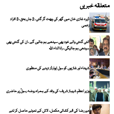
متعلقہ خبریں
ڈیرہ غازی خان میں گھر کی چھت گر گئی ، 2 جاں بحق ، 3 افراد
زخمی
الٹی گنتی والے خود بھی سیدھے ہو جائیں گے ، ان کی گنتی بھی
سیدھی ہو جائیگی ، رانا ثناء اللہ
شہداء اور غازیوں کو سول ایوارڈز دینے کی منظوری
وزیر اعظم شہباز شریف کی وفد کے ہمراہ روضہ رسولؐ پر حاضری
میر رضا کی قبر کشائی مکمل ، لاش کے نمونے حاصل کر لئے