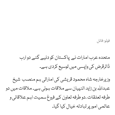
فوٹو: فائل
متحدہ عرب امارات نے پاکستان کو دئیے گئے دو ارب
ڈالرقرض کی واپسی میں توسیع کردی ہے۔
وزیرخارجہ شاہ محمود قریشی کی اماراتی ہم منصب شیخ
عبداللہ بن زاید النہیان سے ملاقات ہوئی ہے۔ ملاقات میں دو
طرفہ تعلقات ،دو طرفہ تعاون کے فروغ سمیت اہم علاقائی و
عالمی امور پر تبادلہ خیال کیا گیا۔