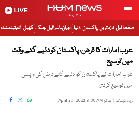
LIVE
8 Aug, 2026
صفحۂ اول
تازہ ترین
پاکستان
دنیا
ایران-اسرائیل جنگ
کھیل
انٹرٹینمنٹ
عرب امارات کا قرض، پاکستان کو دئیے گئے وقت
میں توسیع
عرب امارات نے پاکستان کو دئیے گئےقرض کی واپسی
میں توسیع کردی
|
شائع
April 20, 2021 9:35 AM
ویب ڈیسک