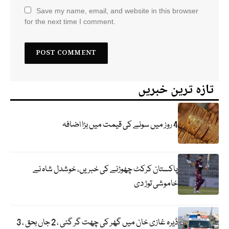
Save my name, email, and website in this browser
for the next time I comment.
تازہ ترین خبریں
4 روز میں سونے کی قیمت میں بڑا اضافہ
پاکستان کرکٹ چھوڑنے کی خبریں، خوشدل شاہ نے
خاموشی توڑ دی
ڈیرہ غازی خان میں گھر کی چھت گر گئی ، 2 جاں بحق ، 3