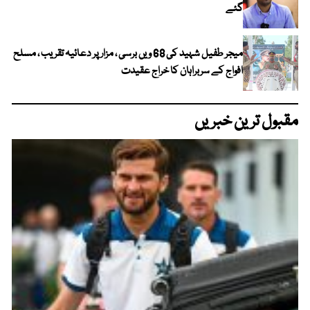
گئے
میجر طفیل شہید کی 68 ویں برسی ، مزار پر دعائیہ تقریب ، مسلح
افواج کے سربراہان کا خراج عقیدت
مقبول ترین خبریں