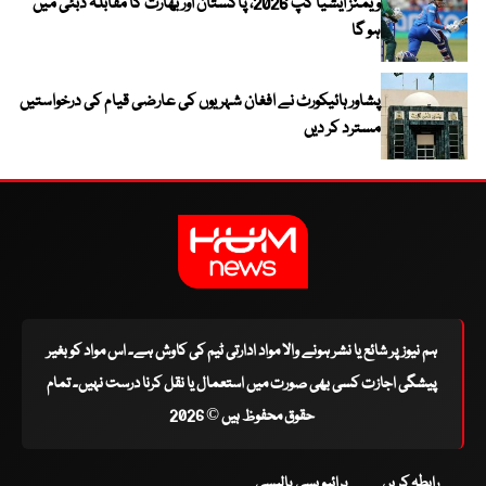
ویمنز ایشیا کپ 2026، پاکستان اور بھارت کا مقابلہ دبئی میں
ہو گا
پشاور ہائیکورٹ نے افغان شہریوں کی عارضی قیام کی درخواستیں
مسترد کر دیں
ہم نیوز پر شائع یا نشر ہونے والا مواد ادارتی ٹیم کی کاوش ہے۔ اس مواد کو بغیر
پیشگی اجازت کسی بھی صورت میں استعمال یا نقل کرنا درست نہیں۔ تمام
حقوق محفوظ ہیں © 2026
رابطہ کریں
پرائیویسی پالیسی