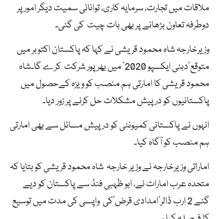
ملاقات میں تجارت، سرمایہ کاری، توانائی سمیت دیگر امور پر
دوطرفہ تعاون بڑھانے پر بھی بات چیت کی گئی۔
وزیرخارجہ شاہ محمود قریشی نے کہا کہ پاکستان اکتوبر میں
متوقع’دبئی ایکسپو 2020‘ میں بھرپور شرکت کرے گا۔شاہ
محمود قریشی کا امارتی ہم منصب کو ویزہ کےحصول میں
پاکستانیوں کو درپیش مشکلات حل کرنے پر زور دیا۔
انہوں نے پاکستانی کمیونٹی کو درپیش مسائل سے بھی امارتی
ہم منصب کو آگاہ کیا۔
اماراتی وزیرخارجہ نے وزیر خارجہ شاہ محمود قریشی کو بتایا کہ
متحدہ عرب امارات نے، ابو ظہبی فنڈ سے پاکستان کو دیے
گئے 2 ارب ڈالر’امدادی قرض‘کی واپسی کی مدت میں توسیع
کا فیصلہ کیا ہے۔