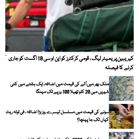
کیریبین پریمیئر لیگ ، قومی کرکٹرز کو این او سی 19 اگست کو جاری
آز
کرنے کا فیصلہ
چھی
ملک بھر میں آٹے کی قیمت میں اضافہ، ایک ہفتے میں کئی
شہروں میں 20 کلو تھیلا 100 روپے تک مہنگا
سونے کی قیمت میں مسلسل تیسرے روز بڑا اضافہ ، فی تولہ ریٹ
کہاں تک جا پہنچا؟