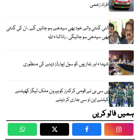
افراد زخمی
الٹی گنتی والے خود بھی سیدھے ہو جائیں گے ، ان کی گنتی
بھی سیدھی ہو جائیگی ، رانا ثناء اللہ
شہداء اور غازیوں کو سول ایوارڈز دینے کی منظوری
پی سی بی نے قومی کرکٹرز کو بیرون ملک لیگز کھیلنے
کیلئے این او سی جاری کر دیئے
ہمیں فالو کریں
WhatsApp
Twitter
Facebook
Faceboo