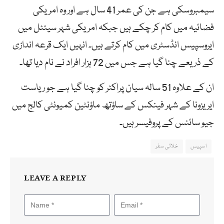
سیمبروسکی ہے جن کی عمر 41 سال ہے اور وہ امریکی
فضائیہ میں کام کر چکے ہیں جبکہ امریکی شہر سیئٹل میں
ایروسپیس انڈسٹری میں کام کرتے ہیں۔ انہیں ایک قرعہ اندازی
کے ذریعے چنا گیا ہے جس میں 72 ہزار افراد نے نام دیا تھا۔
ان کے علاوہ 51 سالہ سیان پراکٹر کو چنا گیا ہے جو ریاست
ایریزونا کے شہر فینکس کے ساؤتھ ماؤنٹین کمیونٹی کالج میں
جیو سائنس کے پروفیسر ہیں۔
اسپیس
خلائی سفر
LEAVE A REPLY