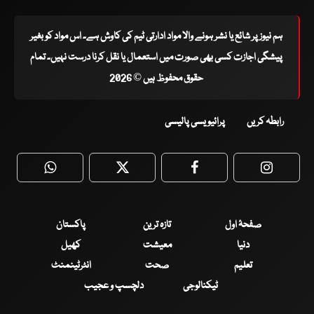
ہم نیوز پر شائع یا نشر ہونے والا مواد ادارتی ٹیم کی کاوش ہے۔ اس مواد کو بغیر
پیشگی اجازت کسی بھی صورت میں استعمال یا نقل کرنا درست نہیں۔ تمام
حقوق محفوظ ہیں © 2026
رابطہ کریں
پرائیویسی پالیسی
WhatsApp
Twitter
Facebook
Faceboo
صفحۂ اول
تازہ ترین
پاکستان
دنیا
معیشت
کھیل
تعلیم
صحت
انٹرٹینمنٹ
ٹیکنالوجی
دلچسپ و عجیب