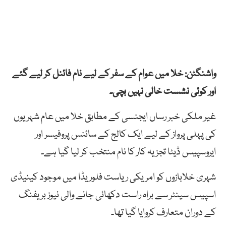
واشنگٹن: خلا میں عوام کے سفر کے لیے نام فائنل کر لیے گئے
اور کوئی نشست خالی نہیں بچی۔
غیر ملکی خبر رساں ایجنسی کے مطابق
خلا میں عام شہریوں
کی پہلی پرواز کے لیے ایک کالج کے سائنس پروفیسر اور
ایروسپیس ڈیٹا تجزیہ کار کا نام منتخب کر لیا گیا ہے۔
شہری خلابازوں کو امریکی ریاست فلوریڈا میں موجود کینیڈی
اسپیس سینٹر سے براہ راست دکھائی جانے والی نیوز بریفنگ
کے دوران متعارف کروایا گیا تھا۔