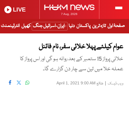
LIVE
7 Aug, 2026
صفحۂ اول
تازہ ترین
پاکستان
دنیا
ایران-اسرائیل جنگ
کھیل
انٹرٹینمنٹ
عوام کیلئے پہلا خلائی سفر، نام فائنل
خلائی پرواز 15 ستمبر کے بعد روانہ ہو گی اور اس پرواز کا
عملہ خلا میں تین سے چار دن گزارے گا۔
|
شائع
April 1, 2021 9:00 AM
ویب ڈیسک