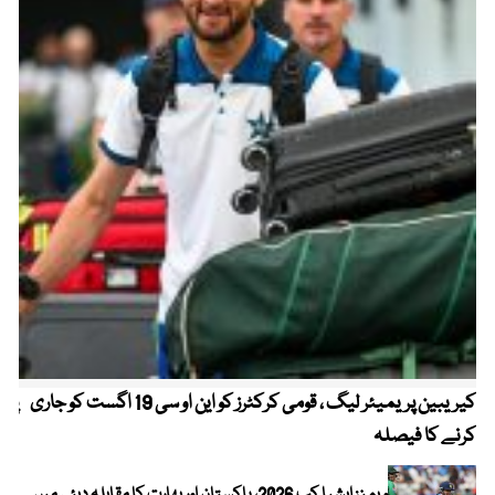
کیریبین پریمیئر لیگ ، قومی کرکٹرز کو این او سی 19 اگست کو جاری
پیٹ
کرنے کا فیصلہ