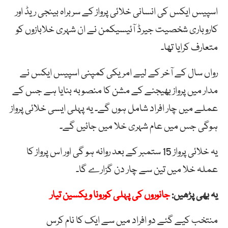
اسپیس ایکس کی انسانی خلائی پرواز کے سربراہ بینجی ریڈ اور
کاروباری شخصیت جیرڈ آئیسیکمن نے ان شہری خلابازوں کو
متعارف کرایا تھا۔
رواں سال کے آخر کے لیے امریکی کمپنی اسپیس ایکس نے
مدار میں پرواز بھیجنے کے مشن کا منصوبہ بنایا ہے جس کے
عملے میں چار افراد شامل ہوں گے۔ یہ پہلی ایسی خلائی پرواز
ہوگی جس میں عام شہری خلا میں جائیں گے۔
یہ خلائی پرواز 15 ستمبر کے بعد روانہ ہو گی اور اس پرواز کا
عملہ خلا میں تین سے چار دن گزارے گا۔
یہ بھی پڑھیں:
جانوروں کی پہلی کورونا ویکسین تیار
منتخب کیے گئے دو افراد میں سے ایک کا نام کرس