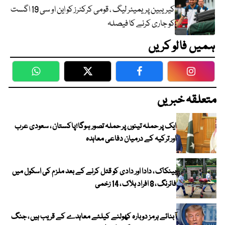
کیریبین پریمیئر لیگ ، قومی کرکٹرز کو این او سی 19 اگست
کو جاری کرنے کا فیصلہ
ہمیں فالو کریں
WhatsApp
Twitter
Facebook
Faceboo
متعلقہ خبریں
ایک پر حملہ تینوں پر حملہ تصور ہوگا؛پاکستان ، سعودی عرب
اور ترکیہ کے درمیان دفاعی معاہدہ
بینکاک ، دادا اور دادی کو قتل کرنے کے بعد ملزم کی اسکول میں
فائرنگ ، 8 افراد ہلاک ، 14 زخمی
آبنائے ہرمز دوبارہ کھولنے کیلئے معاہدے کے قریب ہیں ، جنگ