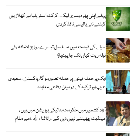
پہلے اپنی پھر دوسری لیگ ، کرکٹ آسٹریلیا نے کھلاڑیوں
کیلئے نئی پالیسی نافذ کر دی
سونے کی قیمت میں مسلسل تیسرے روز بڑا اضافہ ، فی
تولہ ریٹ کہاں تک جا پہنچا؟
ایک پر حملہ تینوں پر حملہ تصور ہو گا، پاکستان ، سعودی
عرب اور ترکیہ کے درمیان دفاعی معاہدہ
آزاد کشمیر میں حکومت بنانیکی پوزیشن میں ہیں ،
مینڈیٹ چھیننے نہیں دیں گے ، رانا ثناء اللہ ، امیر مقام