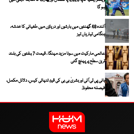
ویمنز ایشیا کپ 2026، پاکستان اور بھارت کا مقابلہ دبئی میں
ہو گا
آئندہ 48 گھنٹوں میں بارشوں اور دریاؤں میں طغیانی کا خدشہ،
ہنگامی تیاریاں تیز
عالمی مارکیٹ میں سونا مزید مہنگا ، قیمت 7 ہفتوں کی بلند
ترین سطح پر پہنچ گئی
بانی پی ٹی آئی اور بشریٰ بی بی کی قیدِ تنہائی کیس، دلائل مکمل،
فیصلہ محفوظ