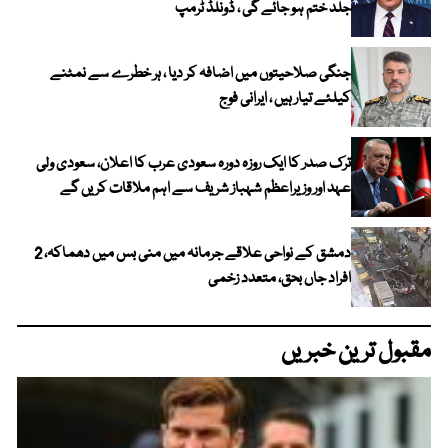
جلد ختم ہو جائے گی ، ڈونلڈ ٹرمپ
جنگی صلاحیتوں میں اضافہ کر دیا ، ہر خطرے سے نمٹنے
کیلئے تیار ہیں ، ایرانی فوج
ترک صدر کا ایک روزہ دورہ سعودی عرب کا اعلان، سعودی ولی
عہد اور وزیراعظم شہباز شریف سے اہم ملاقات کریں گے
دمشق کے نواحی علاقے جرمانہ میں منی بس میں دھماکہ، 2
افراد جاں بحق، متعدد زخمی
مقبول ترین خبریں