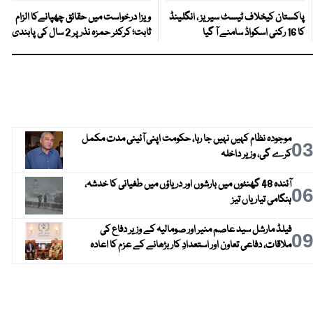
پاکستان کیخلاف ٹیسٹ سیریز ، انگلینڈ
ویزا درخواست میں حقائق چھپانےکا الزام
کا 16 رکنی اسکواڈ سامنے آ گیا
ثابت؛ کرکٹر حمزہ نذر پر 2 سال کی پابندی
موجودہ نظام کہیں نہیں جا رہا، حکومت اپنی آئینی مدت مکمل
0
کرے گی، وزیر داخلہ
آئندہ 48 گھنٹوں میں بارشوں اور دریاؤں میں طغیانی کا خدشہ،
0
ہنگامی تیاریاں تیز
فیلڈ مارشل سید عاصم منیر اور صومالیہ کے وزیر دفاع کی
0
ملاقات، دفاعی تعاون اور استعدادِ کار بڑھانے کے عزم کا اعادہ