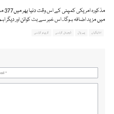
مذکو
میں مزید اضافہ ہوگا۔ اس خبر سے بٹ کوائن اور دیگر ا
ادائیگیاں
پے پال
ڈیجیٹل کرنسی
کریپٹو کرنسی