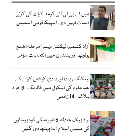
میں نے پی ٹی آئی کومذاکرات کی کوئی
دعوت نہیں دی، اسپیکرقومی اسمبلی
آزاد کشمیرالیکشن تیسرا مرحلہ؛ضلع
پونچھ اور پلندری میں انتخابات مؤخر
بینکاک ، دادا اور دادی کو قتل کرنے کے
بعد ملزم کی اسکول میں فائرنگ ، 8 افراد
ہلاک ، 14 زخمی
براڈ پیک حادثہ،5غیرملکی کوہ پیماؤں
کی میتیں اسلام آبادپہنچادی گئیں