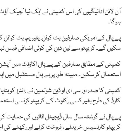
آن لائن ادائیگیوں کی اس کمپنی نے ایک نیا ‘چیک آؤٹ
ہوگا۔
پے پال کے امریکی صارفین بٹ کوئن، یتیریم، بٹ کوائن کی
سکیں گے۔ کریپٹو سے لین دین کی کوئی اضافی فیس نہ
کمپنی کے مطابق صارفین کے پے پال اکاؤنٹ میں آپشن 
استعمال کر سکیں۔ مبینہ طور پر پے پال مستقبل میں اپنے 29 ملین صارفین کو یہ سہولت دینے کا ارادہ رکھت
کمپنی کا صدر اور سی ای او ڈین شولمین نے رائٹرز کو بتا
کارڈ کی طرح بغیر کسی رکاوٹ کے کریپٹو کرنسی استعم
پے پال نے گزشتہ سال سال ڈیجیٹل اثاثوں کی حمایت کی تھ
کریپٹو کارنسیس خریدنے ، فروخت کرنے اور رکھنے کی ا