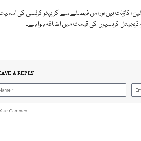
رہ امریکی کمپنی کے اس وقت دنیا بھر میں377 ملین اکاؤنٹ ہیں اور اس فیصلے سے کریپٹو کرنسی کی اہمی
ہم ڈیجیٹل کرنسیوں کی قیمت میں اضافہ ہوا ہے۔
EAVE A REPLY