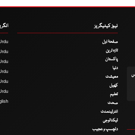
نیوز کیٹیگریز
انگر
صفحۂ اول
Urdu
تازہ ترین
Urdu
پاکستان
Urdu
دنیا
Urdu
اس
معیشت
Urdu
کھیل
Urdu
تعلیم
lish
صحت
انٹرٹینمنٹ
ٹیکنالوجی
دلچسپ و عجیب