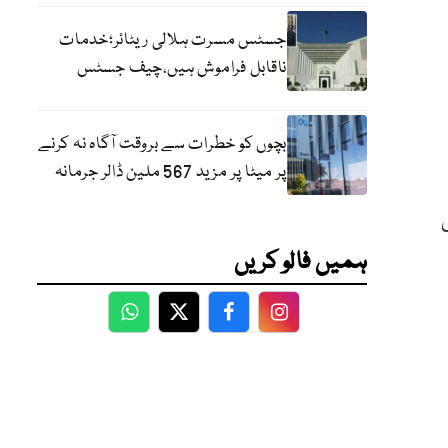
جسٹس مسرت ہلالی ریٹائر؛خدمات
ناقابل فراموش ہیں،چیف جسٹس
بچوں کو خطرات سے بروقت آگاہ نہ کرنے
پر میٹا پر مزید 567 ملین ڈالر جرمانہ
ہمیں فالو کریں
WhatsApp
Twitter
Facebook
Facebook