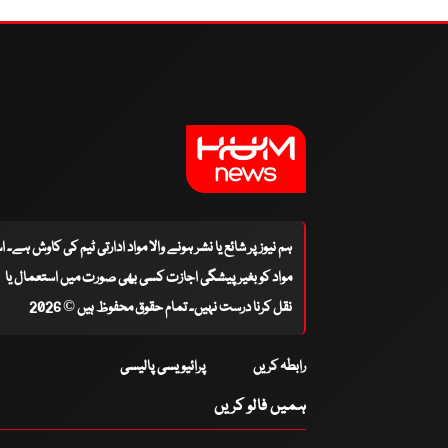
ہم نیوز پر شائع یا نشر ہونے والا مواد ادارتی ٹیم کی کاوش ہے۔ 
مواد کو بغیر پیشگی اجازت کسی بھی صورت میں استعمال یا
نقل کرنا درست نہیں۔ تمام حقوق محفوظ ہیں © 2026
رابطہ کریں
پرائیویسی پالیسی
ہمیں فالو کریں