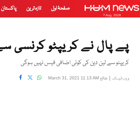
صفحۂ اول
تازہ ترین
پاکستان
7 Aug, 2026
پے پال نے کریپٹو کرنسی س
کریپٹو سے لین دین کی کوئی اضافی فیس نہیں ہوگی
|
شائع
March 31, 2021 11:13 AM
ویب ڈیسک