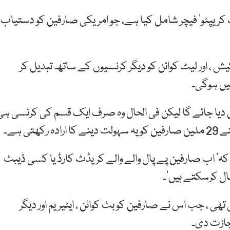
 کریپٹو’ فیچر شامل کیا ہے، جو امریکی صارفین کو دستیاب
ش ، اور لیٹ کوائن کو دیگر کرنسیوں کے ساتھ تبدیل کر
یں ہوگی۔
دیا جائے گا لیکن فی الحال وہ صرف ایک قسم کی کرنسی ہی
ی ہے۔
یا کہ’ اب صارفین پے پال والے والے کریڈٹ کارڈ یا کسی ڈیبٹ
ال کرسکتے ہیں‘۔
ی ، جب اس نے صارفین کو بٹ کوائن ، ایٹیریم اور دیگر
جازت دی۔