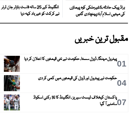
انگلینڈ کے 25 سالہ فاسٹ باؤلر جان ٹرنر
براڈ پیک حادثہ،5غیرملکی کوہ پیماؤں
نے کرکٹ کو خیر باد کہہ دیا
کی میتیں اسلام آبادپہنچادی گئیں
مقبول ترین خبریں
پیٹرول مہنگا، ڈیزل سستا، حکومت نے نئی قیمتوں کا اعلان کر دیا
01
حکومت نے پیٹرول اور ڈیزل کی قیمتوں میں کمی کر دی
04
پاکستان کیخلاف ٹیسٹ سیریز ، انگلینڈ کا 16 رکنی اسکواڈ
07
سامنے آ گیا