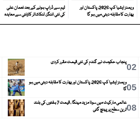
ویمنز ایشیا کپ 2026، پاکستان اور
ٹیم سے ڈراپ ہونے کے بعد نعمان علی
بھارت کا مقابلہ دبئی میں ہو گا
کی نئی اننگز، لنکاشائر کاؤنٹی سے معاہدہ
پنجاب حکومت نے گندم کی نئی قیمت مقرر کردی
3
02
ویمنز ایشیا کپ 2026، پاکستان اور بھارت کا مقابلہ دبئی میں ہو
6
05
گا
عالمی مارکیٹ میں سونا مزید مہنگا ، قیمت 7 ہفتوں کی بلند
9
08
ترین سطح پر پہنچ گئی