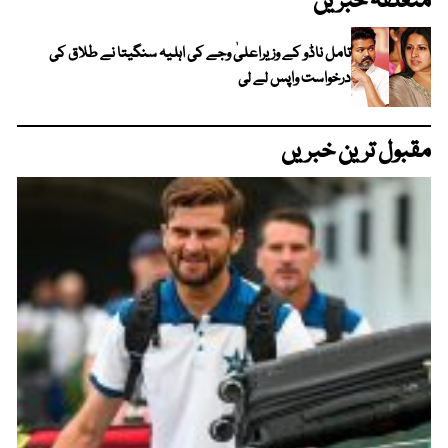
متعلقہ خبریں
تامل ناڈو کے وزیراعلیٰ وجے کی اہلیہ سنگیتا نے طلاق کی
درخواست واپس لے لی
مقبول ترین خبریں