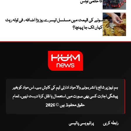
کا حتمی نوٹس
سونے کی قیمت میں مسلسل تیسرے روز بڑا اضافہ ، فی تولہ ریٹ
کہاں تک جا پہنچا؟
ہم نیوز پر شائع یا نشر ہونے والا مواد ادارتی ٹیم کی کاوش ہے۔ اس مواد کو بغیر
پیشگی اجازت کسی بھی صورت میں استعمال یا نقل کرنا درست نہیں۔ تمام
حقوق محفوظ ہیں © 2026
رابطہ کریں
پرائیویسی پالیسی