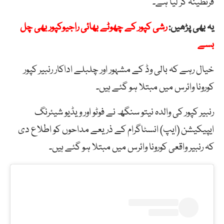
قرنطینہ کر لیا ہے۔
یہ بھی پڑھیں:
رشی کپور کے چھوٹے بھائی راجیوکپور بھی چل
بسے
خیال رہے کہ بالی وڈ کے مشہور اور چلبلے اداکار رنبیر کپور
کورونا وائرس میں مبتلا ہو گئے ہیں۔
رنبیر کپور کی والدہ نیتو سنگھ نے فوٹو اور ویڈیو شیئرنگ
ایپیکیشن (ایپ) انسٹاگرام کے ذریعے مداحوں کو اطلاع دی
کہ رنبیر واقعی کورونا وائرس میں مبتلا ہو گئے ہیں۔