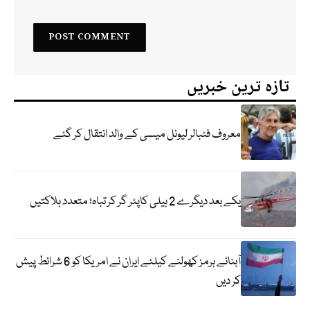
تازہ ترین خبریں
معروف فٹبالر لیونل میسی کے والد انتقال کر گئے
یکے بعد دیگرے 2 ہیلی کاپٹر گر کر تباہ؛ متعدد ہلاکتیں
آبنائے ہرمز کھولنے کیلئے ایران نے امریکا کو 6 شرائط پیش
کر دیں