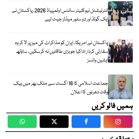
انٹرنیشنل نیوکلیئر سائنس اولمپیاڈ 2026، پاکستان نے
ایک گولڈ اور دو سلور میڈلز جیت لیے
پاکستان نے امریکا، ایران کو مذاکرات کی میز پر لا کر وہ
سفارتی کردار اداکیا جو بڑی طاقتیں نہ کرسکیں، ساؤتھ
ایشین وائسز
جماعت اسلامی کا 16 اگست سے ملک بھر میں بیک
وقت دھرنوں کا اعلان
ہمیں فالو کریں
WhatsApp
Twitter
Facebook
Faceboo