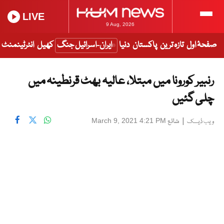
LIVE
9 Aug, 2026
صفحۂ اول
تازہ ترین
پاکستان
دنیا
ایران-اسرائیل جنگ
کھیل
انٹرٹینمنٹ
رنبیر کورونا میں مبتلا، عالیہ بھٹ قرنطینہ میں
چلی گئیں
|
شائع
March 9, 2021 4:21 PM
ویب ڈیسک