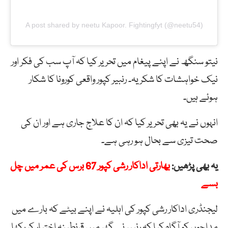
A post shared by neetu Kapoor. Fightingfyt (@neetu54)
نیتو سنگھ نے اپنے پیغام میں تحریر کیا کہ آپ سب کی فکر اور
نیک خواہشات کا شکریہ۔ رنبیر کپور واقعی کورونا کا شکار
ہوئے ہیں۔
انہوں نے یہ بھی تحریر کیا کہ ان کا علاج جاری ہے اور ان کی
صحت تیزی سے بحال ہو رہی ہے۔
یہ بھی پڑھیں:
بھارتی اداکار رشی کپور 67 برس کی عمر میں چل
بسے
لیجنڈری اداکار رشی کپور کی اہلیہ نے اپنے بیٹے کہ بارے میں
مداحوں کو آگاہ کیا کہ رنبیر نے گھر میں قرنطینہ اختیار کر رکھا