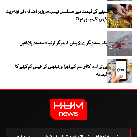
سونے کی قیمت میں مسلسل تیسرے روز بڑا اضافہ ، فی تولہ ریٹ
کہاں تک جا پہنچا؟
یکے بعد دیگرے 2 ہیلی کاپٹر گر کر تباہ؛ متعدد ہلاکتیں
پی ٹی اے کا ای سم کے اجرا اور تبدیلی کی فیس کم کرنے کا
فیصلہ