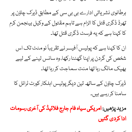
برطانوی نشریاتی ادارے بی بی سی کے مطابق ڈیرک چاؤن پر
تھرڈ ڈگری قتل کا الزام ہے تاہم مقتول کے وکیل بینجمن کرم
کا کہنا ہے کہ یہ فرسٹ ڈگری قتل تھا۔
ان کا کہنا ہے کہ پولیس آفیسر نے تقریباً نو منٹ تک اس
شخص کی گردن پر اپنا گھٹنا رکھا، وہ سانس لینے کے لیے
بھیک مانگ رہا تھا منت سماجت کر رہا تھا۔
ڈیرک چاؤن کے ساتھ تین دیگر پولیس اہلکار کورٹ ٹرائل کا
سامنا کر رہے ہیں۔
مزید پڑھیں:
امریکی سیاہ فام جارج فلائیڈ کی آخری رسومات
ادا کردی گئیں