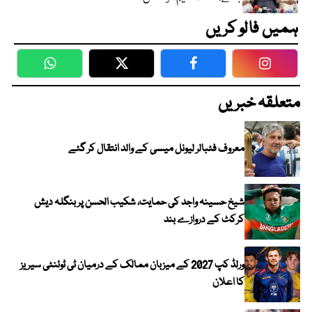
ہمیں فالو کریں
WhatsApp
Twitter
Facebook
Faceboo
متعلقہ خبریں
معروف فٹبالر لیونل میسی کے والد انتقال کر گئے
شیخ حسینہ واجد کی حمایت، شکیب الحسن پر بنگلہ دیش
کرکٹ کے دروازے بند
ورلڈ کپ 2027 کے میزبان ممالک کے درمیان ٹی ٹوئنٹی سیریز
کا اعلان