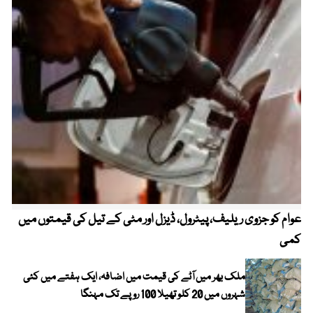
عوام کو جزوی ریلیف، پیٹرول، ڈیزل اور مٹی کے تیل کی قیمتوں میں
4 روز میں سونے کی قیمت میں بڑا اضافہ
کمی
ملک بھر میں آٹے کی قیمت میں اضافہ، ایک ہفتے میں کئی
شہروں میں 20 کلو تھیلا 100 روپے تک مہنگا