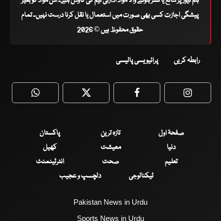
ہم نیوز پر شائع یا نشر ہونے والا مواد ادارتی ٹیم کی کاوش ہے۔ اس مواد کو بغیر
پیشگی اجازت کسی بھی صورت میں استعمال یا نقل کرنا درست نہیں۔ تمام
حقوق محفوظ ہیں © 2026
رابطہ کریں
پرائیویسی پالیسی
WhatsApp
Twitter
Facebook
Faceboo
صفحۂ اول
تازہ ترین
پاکستان
دنیا
معیشت
کھیل
تعلیم
صحت
انٹرٹینمنٹ
ٹیکنالوجی
دلچسپ و عجیب
Pakistan News in Urdu
Sports News in Urdu