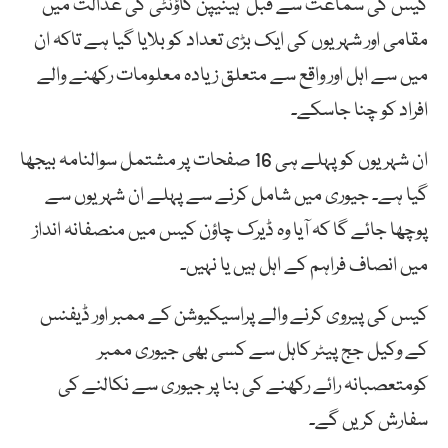
کیس کی سماعت سے قبل ہینیپن کاؤنٹی کی عدالت میں
مقامی اور شہریوں کی ایک بڑی تعداد کو بلایا گیا ہے تاکہ ان
میں سے اہل اور واقع سے متعلق زیادہ معلومات رکھنے والے
افراد کو چنا جاسکے۔
ان شہریوں کو پہلے ہی 16 صفحات پر مشتمل سوالنامہ بیجھا
گیا ہے۔ جیوری میں شامل کرنے سے پہلے ان شہریوں سے
پوچھا جائے گا کہ آیا وہ ڈیرک چاؤن کیس میں منصفانہ انداز
میں انصاف فراہم کے اہل ہیں یا نہیں۔
کیس کی پیروی کرنے والے پراسیکیوشن کے ممبر اور ڈیفنس
کے وکیل جج پیٹر کاہل سے کسی بھی جیوری ممبر
کومتعصبانہ رائے رکھنے کی بنا پر جیوری سے نکالنے کی
سفارش کریں گے۔