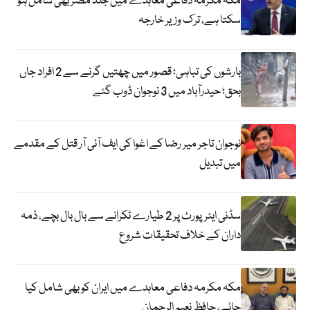
مکہ مکرمہ دفاعی معاہدے میں جلد مصر بھی شامل ہو
سکتا ہے، ترک وزیر خارجہ
بارشوں کی تباہی؛ قصور میں چھتیں گرنے سے 2 افراد جاں
بحق؛ حیدرآباد میں 3 نوجوان ڈوب گئے
نوجوان تاجر میر رضا کے اغوا کی ایف آئی آر قتل کے مقدمے
میں تبدیل
سڈنی ایئرپورٹ پر 2 طیارے ٹکرانے سے بال بال بچے، ذمہ
داران کے خلاف تحقیقات شروع
مکہ مکرمہ دفاعی معاہدے میں ایران کو بھی شامل کیا
جائے، حافظ نعیم الرحمان