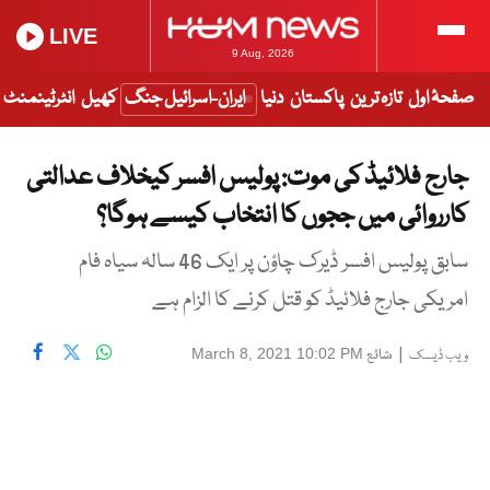
LIVE
9 Aug, 2026
صفحۂ اول
تازہ ترین
پاکستان
دنیا
ایران-اسرائیل جنگ
کھیل
انٹرٹینمنٹ
جارج فلائیڈ کی موت: پولیس افسر کیخلاف عدالتی
کارروائی میں ججوں کا انتخاب کیسے ہوگا؟
سابق پولیس افسر ڈیرک چاؤن پر ایک 46 سالہ سیاہ فام
امریکی جارج فلائیڈ کو قتل کرنے کا الزام ہے
|
شائع
March 8, 2021 10:02 PM
ویب ڈیسک