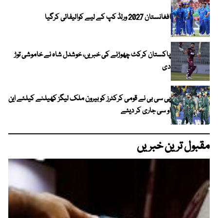
افغانستان 2027 ورلڈ کپ کے لیے کوالیفائی کرگیا
پاکستان کرکٹ چھوڑنے کی خبریں، خوشدل شاہ نے خاموشی توڑ
دی
پی سی بی نے قومی کرکٹرز کو بیرون ملک لیگز کھیلنے کیلئے این
او سی جاری کر دیئے
مقبول ترین خبریں