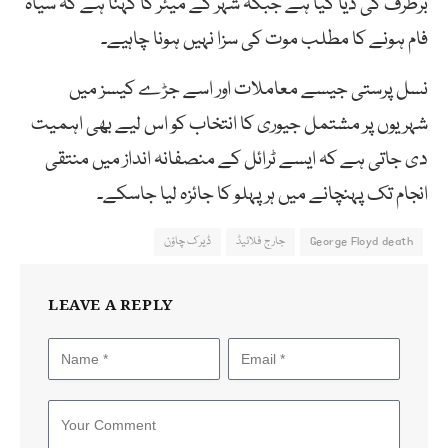
برطرف کی دیا گیا ہے جبکہ شہر کے میئر کا کہنا ہے کہ سیاہ
فام ہونے کا مطلب موت کی سزا نہیں ہونا چاہیے۔
نسل پرستی جیسے معاملات اور اسے جڑے کیسز میں
شہریوں پر مشتمل جیوری کا انتخاب کو اس لیے بھی اہمیت
دی جاتی ہے کہ ایسے ٹرائل کے منصفانہ انداز میں منتقی
انجام تک پہنچانے میں ہر پہلو کا جائزہ لیا جاسکے۔
George Floyd death
جارج فلائیڈ
ڈیرک چاؤن
LEAVE A REPLY