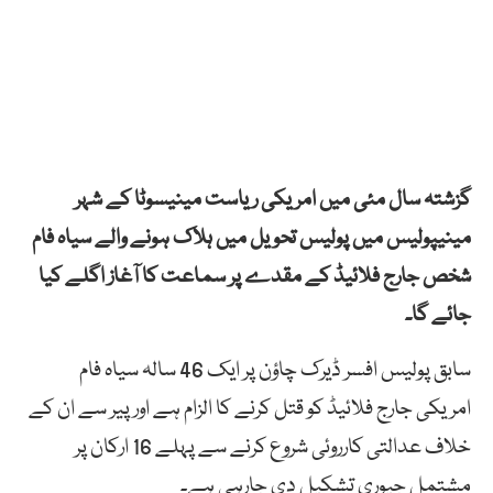
گزشتہ سال مئی میں امریکی ریاست مینیسوٹا کے شہر
مینیپولیس میں پولیس تحویل میں ہلاک ہونے والے سیاہ فام
شخص جارج فلائیڈ کے مقدے پر سماعت کا آغاز اگلے کیا
جائے گا۔
سابق پولیس افسر ڈیرک چاؤن پر ایک 46 سالہ سیاہ فام
امریکی جارج فلائیڈ کو قتل کرنے کا الزام ہے اور پیر سے ان کے
خلاف عدالتی کارروئی شروع کرنے سے پہلے 16 ارکان پر
مشتمل جیوری تشکیل دی جارہی ہے۔