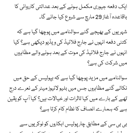
ایک دفعہ جیوری مکمل ہونے کے بعد عدالتی کارروائی کا
باقاعدہ آغاز 29 مارچ سے شروع کیا جائے گا۔
شہریوں کے بھیجے گئے سوالنامے میں پوچھا گیا ہے کہ
کتنی دفعہ انہوں نے جارج فلائیڈ کی ویڈیو دیکھی ہے؟ کیا
انہوں نے جارج فلائیڈ کی موت کے بعد ہونے والے مظاہروں
میں شرکت کی ہے؟
سوالنامے میں مزید پوچھا گیا ہے کہ بپولیس کے حق میں
نکالے گئے مظاہروں جس میں بلیو لائیوز میٹر کے نعرے درج
تھے کے بارے میں کیا تاثرات اور خیالات ہیں؟ کیا آپ کو یقین
ہے کہ ہمارے انصاف کا نظام کام کرتا ہے؟
بی بی سی کے مطابق چار پولیس اہکاروں کو نوکریوں سے