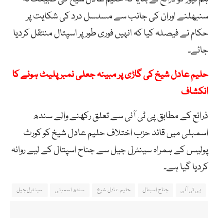
سنبھلنے اوران کی جانب سے مسلسل درد کی شکایت پر
حکام نے فیصلہ کیا کہ انہیں فوری طور پر اسپتال منتقل کردیا
جائے۔
حلیم عادل شیخ کی گاڑی پر مبینہ جعلی نمبر پلیٹ ہونے کا
انکشاف
ذرائع کے مطابق پی ٹی آئی سے تعلق رکھنے والے سندھ
اسمبلی میں قائد حزب اختلاف حلیم عادل شیخ کو کورٹ
پولیس کے ہمراہ سینٹرل جیل سے جناح اسپتال کے لیے روانہ
کردیا گیا ہے۔
پی ٹی آئی
جناح اسپتال
حلیم عادل شیخ
سندھ اسمبلی
سینٹرل جیل