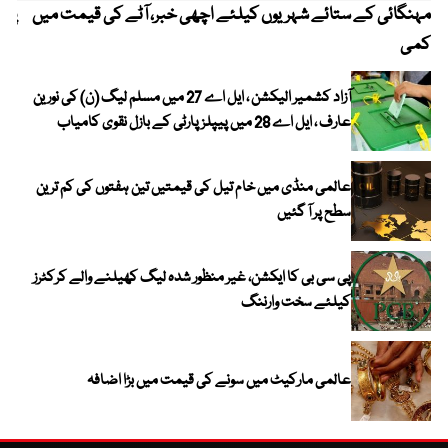
مہنگائی کے ستائے شہریوں کیلئے اچھی خبر، آٹے کی قیمت میں
پیٹ
کمی
آزاد کشمیر الیکشن ، ایل اے 27 میں مسلم لیگ (ن) کی نورین
عارف ، ایل اے 28 میں پیپلز پارٹی کے بازل نقوی کامیاب
عالمی منڈی میں خام تیل کی قیمتیں تین ہفتوں کی کم ترین
سطح پر آ گئیں
پی سی بی کا ایکشن، غیر منظور شدہ لیگ کھیلنے والے کرکٹرز
کیلئے سخت وارننگ
عالمی مارکیٹ میں سونے کی قیمت میں بڑا اضافہ