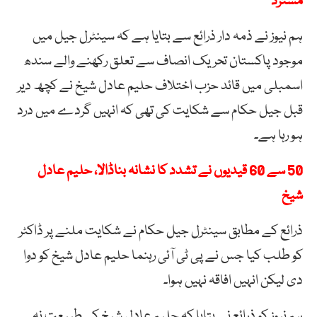
مسترد
ہم نیوز نے ذمہ دار ذرائع سے بتایا ہے کہ سینٹرل جیل میں
موجود پاکستان تحریک انصاف سے تعلق رکھنے والے سندھ
اسمبلی میں قائد حزب اختلاف حلیم عادل شیخ نے کچھ دیر
قبل جیل حکام سے شکایت کی تھی کہ انہیں گردے میں درد
ہو رہا ہے۔
50 سے 60 قیدیوں نے تشدد کا نشانہ بناڈالا، حلیم عادل
شیخ
ذرائع کے مطابق سینٹرل جیل حکام نے شکایت ملنے پر ڈاکٹر
کو طلب کیا جس نے پی ٹی آئی رہنما حلیم عادل شیخ کو دوا
دی لیکن انہیں افاقہ نہیں ہوا۔
ہم نیوز کو ذرائع نے بتایا کہ حلیم عادل شیخ کی طبیعت نہ