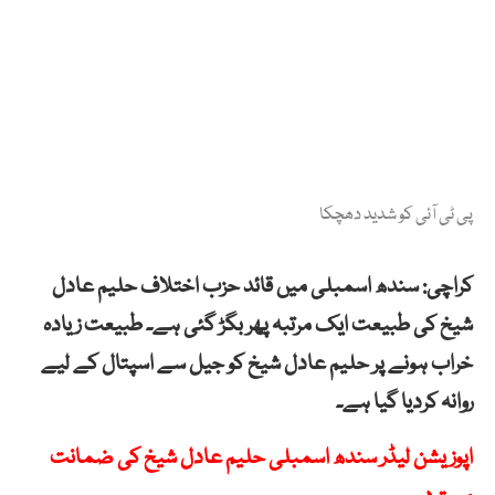
پی ٹی آئی کو شدید دھچکا
کراچی: سندھ اسمبلی میں قائد حزب اختلاف حلیم عادل
شیخ کی طبیعت ایک مرتبہ پھر بگڑ گئی ہے۔ طبیعت زیادہ
خراب ہونے پر حلیم عادل شیخ کو جیل سے اسپتال کے لیے
روانہ کردیا گیا ہے۔
اپوزیشن لیڈر سندھ اسمبلی حلیم عادل شیخ کی ضمانت