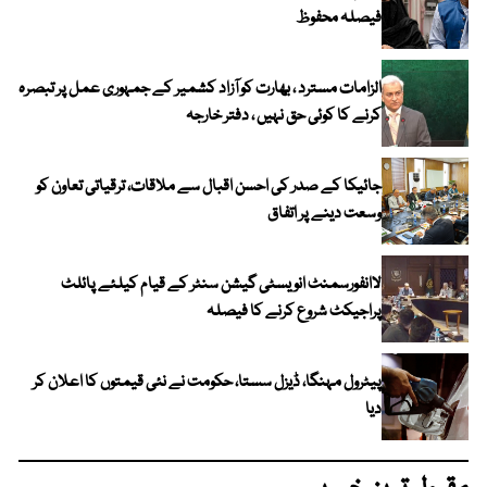
فیصلہ محفوظ
الزامات مسترد ، بھارت کو آزاد کشمیر کے جمہوری عمل پر تبصرہ
کرنے کا کوئی حق نہیں ، دفتر خارجہ
جائیکا کے صدر کی احسن اقبال سے ملاقات، ترقیاتی تعاون کو
وسعت دینے پر اتفاق
لاانفورسمنٹ انویسٹی گیشن سنٹر کے قیام کیلئے پائلٹ
پراجیکٹ شروع کرنے کا فیصلہ
پیٹرول مہنگا، ڈیزل سستا، حکومت نے نئی قیمتوں کا اعلان کر
دیا