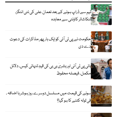
ٹیم سے ڈراپ ہونے کے بعد نعمان علی کی نئی اننگز،
لنکاشائر کاؤنٹی سے معاہدہ
حکومت نے پی ٹی آئی کو ایک بارپھر مذاکرات کی دعوت
دے دی
بانی پی ٹی آئی اور بشریٰ بی بی کی قیدِ تنہائی کیس، دلائل
مکمل، فیصلہ محفوظ
سونے کی قیمت میں مسلسل دوسرے روز ہوشربا اضافہ ،
فی تولہ کتنے کا ہو گیا؟