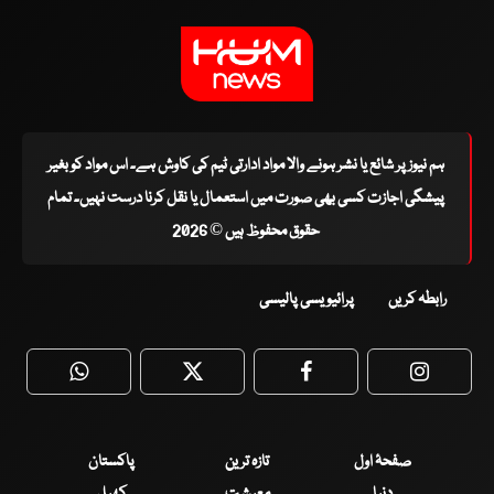
ہم نیوز پر شائع یا نشر ہونے والا مواد ادارتی ٹیم کی کاوش ہے۔ اس مواد کو بغیر
پیشگی اجازت کسی بھی صورت میں استعمال یا نقل کرنا درست نہیں۔ تمام
حقوق محفوظ ہیں © 2026
رابطہ کریں
پرائیویسی پالیسی
WhatsApp
Twitter
Facebook
Faceboo
صفحۂ اول
تازہ ترین
پاکستان
دنیا
معیشت
کھیل