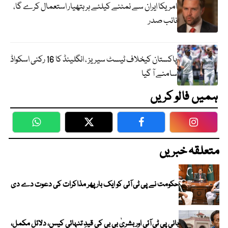
امریکا ایران سے نمٹنے کیلئے ہر ہتھیار استعمال کرے گا،
نائب صدر
پاکستان کیخلاف ٹیسٹ سیریز ، انگلینڈ کا 16 رکنی اسکواڈ
سامنے آ گیا
ہمیں فالو کریں
WhatsApp
Twitter
Facebook
Faceboo
متعلقہ خبریں
حکومت نے پی ٹی آئی کو ایک بارپھر مذاکرات کی دعوت دے دی
بانی پی ٹی آئی اور بشریٰ بی بی کی قیدِ تنہائی کیس، دلائل مکمل،