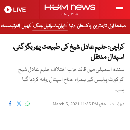
LIVE
6 Aug, 2026
صفحۂ اول
تازہ ترین
پاکستان
دنیا
ایران-اسرائیل جنگ
کھیل
انٹرٹینمنٹ
کراچی: حلیم عادل شیخ کی طبیعت پھر بگڑ گئی،
اسپتال منتقل
سندھ اسمبلی میں قائد حزب اختلاف حلیم عادل شیخ
کو کورٹ پولیس کے ہمراہ جناح اسپتال روانہ کردیا گیا
ہے۔
|
شائع
March 5, 2021 11:35 PM
نیوز ڈیسک