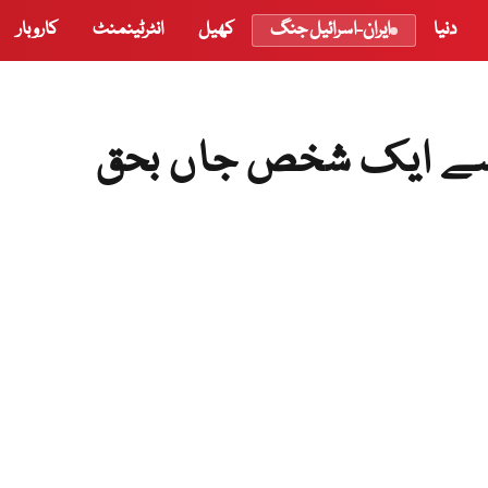
دنیا
ایران-اسرائیل جنگ
کھیل
انٹرٹینمنٹ
کاروبار
ے سے ایک شخص جاں بحق