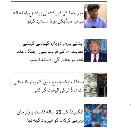
میر رضا کی قبر کشائی پر تنازع،اہلخانہ
نے نیا میڈیکل بورڈ مسترد کردیا
آبنائے ہرمز دوبارہ کھولنے کیلئے
معاہدے کے قریب ہیں ، جنگ جلد
ختم ہو جائے گی ، ڈونلڈ ٹرمپ
اسٹاک ایکسچینج میں کاروبار کا منفی
آغاز ، ڈالر کی قیمت گر گئی
انگلینڈ کے 25 سالہ فاسٹ باؤلر جان
ٹرنر نے کرکٹ کو خیر باد کہہ دیا