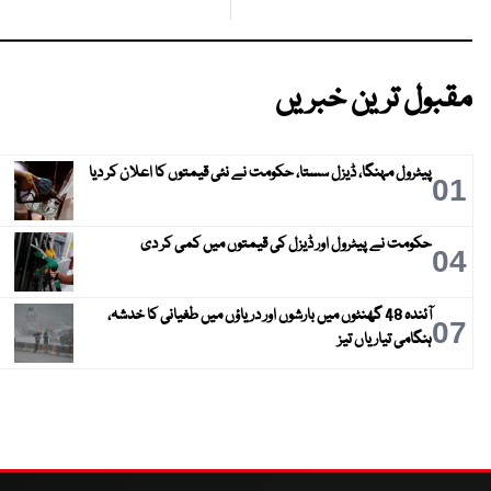
مقبول ترین خبریں
پیٹرول مہنگا، ڈیزل سستا، حکومت نے نئی قیمتوں کا اعلان کر دیا
01
حکومت نے پیٹرول اور ڈیزل کی قیمتوں میں کمی کر دی
04
آئندہ 48 گھنٹوں میں بارشوں اور دریاؤں میں طغیانی کا خدشہ،
07
ہنگامی تیاریاں تیز