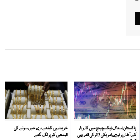
پاکستان اسٹاک ایکسچینج میں کاروبار
خریداروں کیلئے بری خبر ، سونے کی
کے آغاز پر تیزی،امریکی ڈالر کی قدر بھی
قیمتوں کو پر لگ گئے