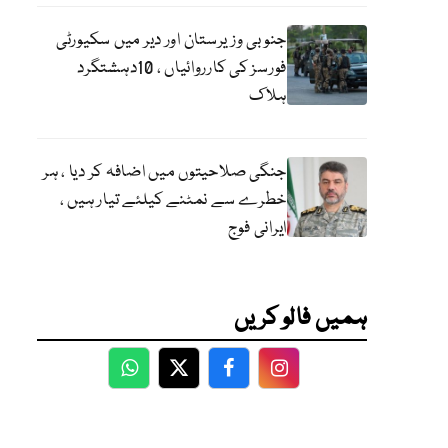
جنوبی وزیرستان اور دیر میں سکیورٹی
فورسز کی کارروائیاں ، 10دہشتگرد
ہلاک
جنگی صلاحیتوں میں اضافہ کر دیا ، ہر
خطرے سے نمٹنے کیلئے تیار ہیں ،
ایرانی فوج
ہمیں فالو کریں
WhatsApp
Twitter
Facebook
Facebook