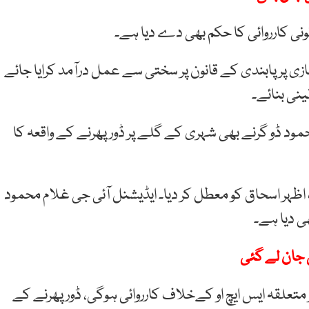
نی کارروائی کا حکم بھی دے دیا ہے۔
زی پر پابندی کے قانون پر سختی سے عمل درآمد کرایا جائے
ینی بنائے۔
مود ڈو گرنے بھی شہری کے گلے پر ڈور پھرنے کے واقعہ کا
ہ اظہر اسحاق کو معطل کر دیا۔ ایڈیشنل آئی جی غلام محمود
ی دیا ہے۔
 جان لے گئی
ر متعلقہ ایس ایچ او کےخلاف کارروائی ہوگی، ڈور پھرنے کے