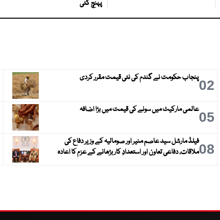
پہنچ گئی
پنجاب حکومت نے گندم کی نئی قیمت مقرر کردی
3
02
عالمی مارکیٹ میں سونے کی قیمت میں بڑا اضافہ
6
05
فیلڈ مارشل سید عاصم منیر اور صومالیہ کے وزیر دفاع کی
9
08
ملاقات، دفاعی تعاون اور استعدادِ کار بڑھانے کے عزم کا اعادہ