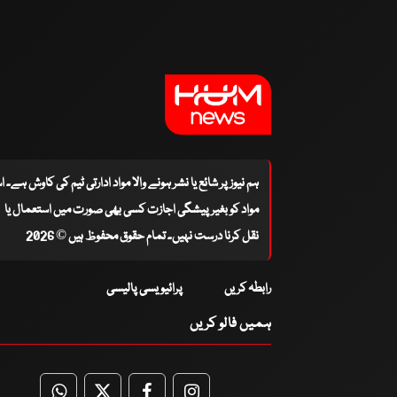
ہم نیوز پر شائع یا نشر ہونے والا مواد ادارتی ٹیم کی کاوش ہے۔ 
مواد کو بغیر پیشگی اجازت کسی بھی صورت میں استعمال یا
نقل کرنا درست نہیں۔ تمام حقوق محفوظ ہیں © 2026
رابطہ کریں
پرائیویسی پالیسی
ہمیں فالو کریں