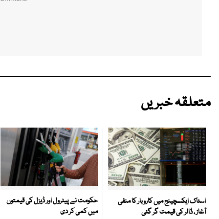
متعلقہ خبریں
حکومت نے پیٹرول اور ڈیزل کی قیمتوں
اسٹاک ایکسچینج میں کاروبار کا منفی
میں کمی کر دی
آغاز ، ڈالر کی قیمت گر گئی