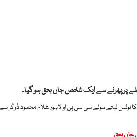
لے پر پھرنے سے ایک شخص جاں بحق ہو گیا۔
کا نوٹس لیتے ہوئے سی سی پی او لاہور غلام محمود ڈوگر سے
ی جاں بحق