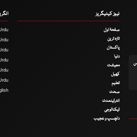
نیوز کیٹیگریز
انگر
صفحۂ اول
Urdu
تازہ ترین
Urdu
پاکستان
Urdu
دنیا
Urdu
اس
معیشت
Urdu
کھیل
Urdu
تعلیم
lish
صحت
انٹرٹینمنٹ
ٹیکنالوجی
دلچسپ و عجیب