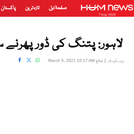
صفحۂ اول
تازہ ترین
پاکستان
7 Aug, 2026
لاہور: پتنگ کی ڈور پھرن
|
شائع
March 5, 2021 10:17 AM
ویب ڈیسک