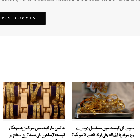
سونے کی قیمت میں مسلسل دوسرے
عالمی مارکیٹ میں سونا مزید مہنگا ،
روز ہوشربا اضافہ ، فی تولہ کتنے کا ہو گیا؟
قیمت 7 ہفتوں کی بلند ترین سطح پر