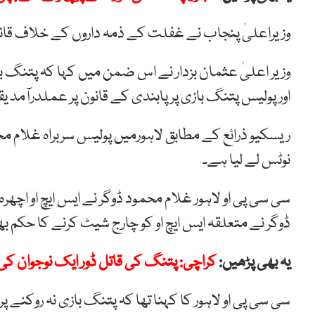
وزیراعلیٰ پنجاب نے غفلت کے ذمہ داروں کے خلاف قانو
وزیر اعلیٰ عثمان بزدار نے اس ضمن میں کہا کہ پتنگ با
اور پولیس پتنگ بازی پر پابندی کے قانون پر عملدرآمد یق
ریسکیو ذرائع کے مطابق لاہورمیں پولیس سربراہ غلام مح
نوٹس لے لیا ہے۔
سی سی پی او لاہور غلام محمود ڈوگر نے ایس ایچ او اچھر
ڈوگر نے متعلقہ ایس ایچ او کو چارج شیٹ کرنے کا حکم بھ
یہ بھی پڑھیں:
کراچی: پتنگ کی قاتل ڈور ایک نوجوان کی
سی سی پی او لاہور کا کہنا تھا کہ پتنگ بازی نہ روکنے پ