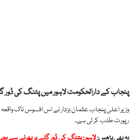
پنجاب کے دارالحکومت لاہور میں پتنگ کی ڈور گ
وزیر اعلیٰ پنجاب عثمان بزدار نے اس افسوس ناک واقعہ 
رپورٹ طلب کر لی ہے۔
یہ بھی پڑھیں:
لاہور: پتنگ کی ڈور گلے پر پھرنے سے بچ