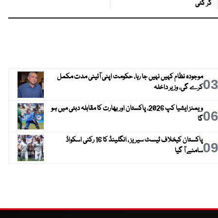
گر گئی
موجودہ نظام کہیں نہیں جا رہا، حکومت اپنی آئینی مدت مکمل
0
کرے گی، وزیر داخلہ
ویمنز ایشیا کپ 2026، پاکستان اور بھارت کا مقابلہ دبئی میں ہو
0
گا
پاکستان کیخلاف ٹیسٹ سیریز ، انگلینڈ کا 16 رکنی اسکواڈ
0
سامنے آ گیا