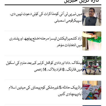
تازہ ترین خبریں
میں نے پی ٹی آئی کومذاکرات کی کوئی دعوت نہیں دی،
اسپیکرقومی اسمبلی
آزاد کشمیرالیکشن تیسرا مرحلہ؛ضلع پونچھ اور پلندری
میں انتخابات مؤخر
بینکاک ، دادا اور دادی کو قتل کرنے کے بعد ملزم کی اسکول
میں فائرنگ ، 8 افراد ہلاک ، 14 زخمی
براڈ پیک حادثہ،5غیرملکی کوہ پیماؤں کی میتیں اسلام
آبادپہنچادی گئیں