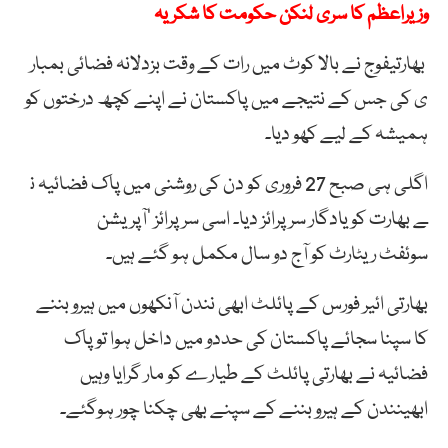
وزیراعظم کا سری لنکن حکومت کا شکریہ
بھارتیفوج نے
بالا
کوٹ
میں
رات
کے
وقت
بزدلانہ
فضائی
بمبار
ی
کی
جس
کے
نتیجے
میں
پاکستان
نے
اپنے
کچھ
درختوں
کو
ہمیشہ
کے
لیے
کھو
دیا۔
اگلی
ہی
صبح
27
فروری
کو
دن
کی
روشنی
میں
پاک
فضائیہ
ن
ے
بھارت
کو
یادگار
سرپرائز
دیا۔ اسی سرپرائز ’آپریشن
سوئفٹ ریٹارٹ کو آج دو سال مکمل ہو گئے ہیں۔
بھارتی
ائیر
فورس
کے
پائلٹ
ابھی نندن
آنکھوں
میں
ہیرو
بننے
کا
سپنا
سجائے
پاکستان
کی
حددو
میں
داخل
ہوا
تو
پاک
فضائیہ
نے
بھارتی
پائلٹ
کے
طیارے
کو
مار
گرایا
وہیں
ابھینندن
کے
ہیرو
بننے
کے
سپنے
بھی
چکنا
چور
ہوگئے۔