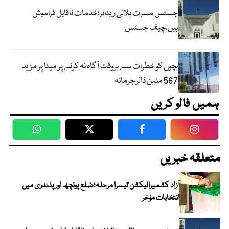
جسٹس مسرت ہلالی ریٹائر؛خدمات ناقابل فراموش
ہیں،چیف جسٹس
بچوں کو خطرات سے بروقت آگاہ نہ کرنے پر میٹا پر مزید
567 ملین ڈالر جرمانہ
ہمیں فالو کریں
WhatsApp
Twitter
Facebook
Faceboo
متعلقہ خبریں
آزاد کشمیرالیکشن تیسرا مرحلہ؛ضلع پونچھ اور پلندری میں
انتخابات مؤخر