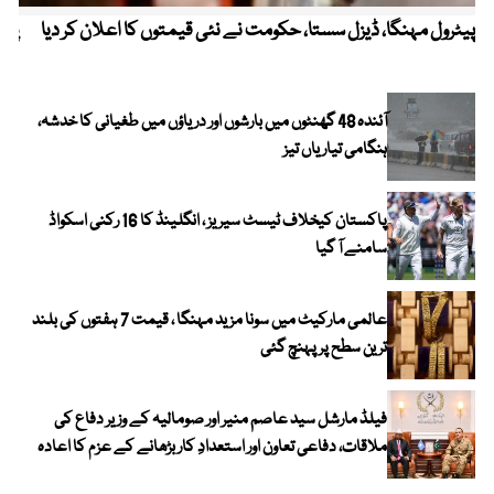
پیٹرول مہنگا، ڈیزل سستا، حکومت نے نئی قیمتوں کا اعلان کر دیا
پنج
آئندہ 48 گھنٹوں میں بارشوں اور دریاؤں میں طغیانی کا خدشہ،
ہنگامی تیاریاں تیز
پاکستان کیخلاف ٹیسٹ سیریز ، انگلینڈ کا 16 رکنی اسکواڈ
سامنے آ گیا
عالمی مارکیٹ میں سونا مزید مہنگا ، قیمت 7 ہفتوں کی بلند
ترین سطح پر پہنچ گئی
فیلڈ مارشل سید عاصم منیر اور صومالیہ کے وزیر دفاع کی
ملاقات، دفاعی تعاون اور استعدادِ کار بڑھانے کے عزم کا اعادہ