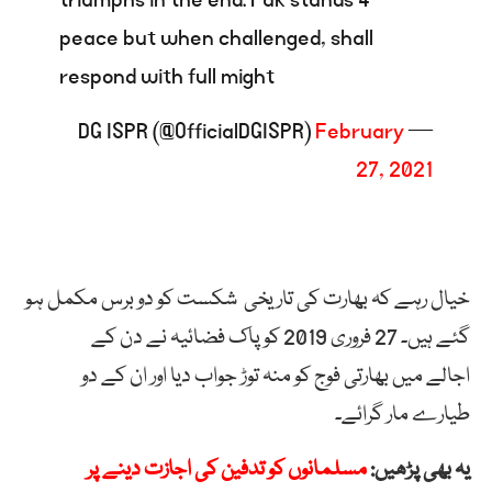
peace but when challenged, shall
respond with full might
February
— DG ISPR (@OfficialDGISPR)
27, 2021
خیال رہے کہ
بھارت
کی
تاریخی
شکست
کو
دو
برس
مکمل ہو
گئے ہیں۔ 27 فروری 2019 کو پاک فضائیہ نے دن کے
اجالے
میں بھارتی فوج کو منہ توڑ جواب دیا اور ان کے دو
طیارے مار گرائے۔
یہ بھی پڑھیں:
مسلمانوں کو تدفین کی اجازت دینے پر