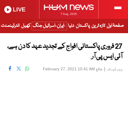
LIVE
7 Aug, 2026
صفحۂ اول
تازہ ترین
پاکستان
دنیا
ایران-اسرائیل جنگ
کھیل
انٹرٹینمنٹ
27 فروری پاکستانی افواج کے تجدید عہد کا دن ہے،
آئی ایس پی آر
|
شائع
February 27, 2021 10:41 AM
ویب ڈیسک