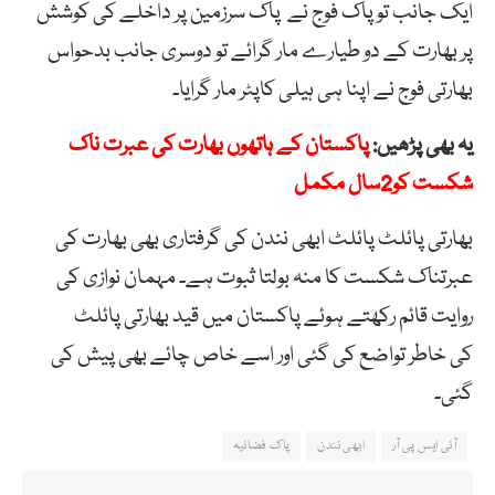
ایک جانب تو پاک فوج نے پاک
سرزمین
پر
داخلے
کی
کوشش
پر
بھارت
کے
دو
طیارے
مار
گرائے تو دوسری جانب
بدحواس
بھارتی
فوج
نے
اپنا
ہی
ہیلی
کاپٹر
مار
گرایا۔
یہ بھی پڑھیں:
پاکستان کے ہاتھوں بھارت کی عبرت ناک
شکست کو2سال مکمل
بھارتی پائلٹ پائلٹ
ابھی
نندن
کی
گرفتاری بھی
بھارت
کی
عبرتناک
شکست
کا منہ بولتا ثبوت ہے۔
مہمان
نوازی
کی
روایت
قائم
رکھتے
ہوئے
پاکستان
میں
قید
بھارتی
پائلٹ
کی
خاطر
تواضع
کی
گئی
اور
اسے
خاص
چائے
بھی
پیش
کی
گئی۔
آئی ایس پی آر
ابھی نندن
پاک فضائیہ