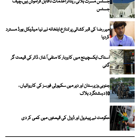
جسٹس مسرت ہلالی ریٹائر؛خدمات ناقابل فراموش ہیں،چیف
جسٹس
میر رضا کی قبر کشائی پر تنازع،اہلخانہ نے نیا میڈیکل بورڈ مسترد
کردیا
اسٹاک ایکسچینج میں کاروبار کا منفی آغاز ، ڈالر کی قیمت گر
گئی
جنوبی وزیرستان اور دیر میں سکیورٹی فورسز کی کارروائیاں ،
10دہشتگرد ہلاک
حکومت نے پیٹرول اور ڈیزل کی قیمتوں میں کمی کر دی