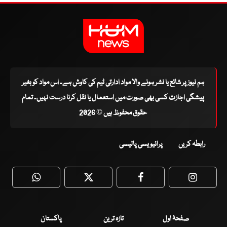
ہم نیوز پر شائع یا نشر ہونے والا مواد ادارتی ٹیم کی کاوش ہے۔ اس مواد کو بغیر
پیشگی اجازت کسی بھی صورت میں استعمال یا نقل کرنا درست نہیں۔ تمام
حقوق محفوظ ہیں © 2026
رابطہ کریں
پرائیویسی پالیسی
WhatsApp
Twitter
Facebook
Faceboo
صفحۂ اول
تازہ ترین
پاکستان