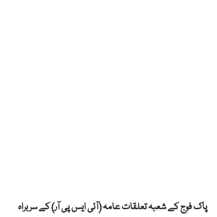
پاک فوج کے شعبہ تعلقات عامہ (آئی ایس پی آر) کے سربراہ