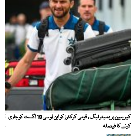
کیریبین پریمیئر لیگ ، قومی کرکٹرز کو این او سی 19 اگست کو جاری
آز
کرنے کا فیصلہ
چھی