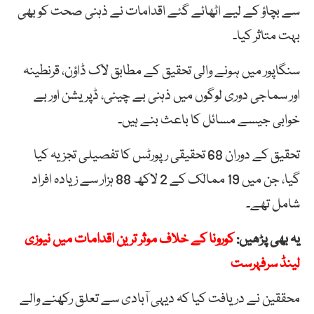
سے بچاؤ کے لیے اٹھائے گئے اقدامات نے ذہنی صحت کو بھی
بہت متاثر کیا۔
سنگاپور میں ہونے والی تحقیق کے مطابق لاک ڈاؤن، قرنطینہ
اور سماجی دوری لوگوں میں ذہنی بے چینی، ڈپریشن اور بے
خوابی جیسے مسائل کا باعث بنے ہیں۔
تحقیق کے دوران 68 تحقیقی رپورٹس کا تفصیلی تجزیہ کیا
گیا، جن میں 19 ممالک کے 2 لاکھ 88 ہزار سے زیادہ افراد
شامل تھے۔
یہ بھی پڑھیں:
کورونا کے خلاف موثر ترین اقدامات میں نیوزی
لینڈ سرفہرست
محققین نے دریافت کیا کہ دیہی آبادی سے تعلق رکھنے والے