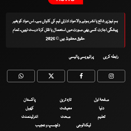
ہم نیوز پر شائع یا نشر ہونے والا مواد ادارتی ٹیم کی کاوش ہے۔ اس مواد کو بغیر
پیشگی اجازت کسی بھی صورت میں استعمال یا نقل کرنا درست نہیں۔ تمام
حقوق محفوظ ہیں © 2026
رابطہ کریں
پرائیویسی پالیسی
WhatsApp
Twitter
Facebook
Faceboo
صفحۂ اول
تازہ ترین
پاکستان
دنیا
معیشت
کھیل
تعلیم
صحت
انٹرٹینمنٹ
ٹیکنالوجی
دلچسپ و عجیب