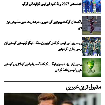
افغانستان 2027 ورلڈ کپ کے لیے کوالیفائی کرگیا
پاکستان کرکٹ چھوڑنے کی خبریں، خوشدل شاہ نے خاموشی توڑ
دی
پی سی بی نے قومی کرکٹرز کو بیرون ملک لیگز کھیلنے کیلئے این
او سی جاری کر دیئے
پہلے اپنی پھر دوسری لیگ ، کرکٹ آسٹریلیا نے کھلاڑیوں کیلئے
نئی پالیسی نافذ کر دی
مقبول ترین خبریں