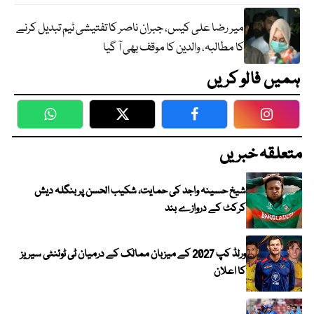
میر رضا علی کیس، جبران ناصر کا تفتیشی ٹیم تبدیل کرنے
کا مطالبہ، والدین کا موقف بھی آ گیا
ہمیں فالو کریں
WhatsApp
Twitter
Facebook
Faceboo
متعلقہ خبریں
شیخ حسینہ واجد کی حمایت، شکیب الحسن پر بنگلہ دیش
کرکٹ کے دروازے بند
ورلڈ کپ 2027 کے میزبان ممالک کے درمیان ٹی ٹوئنٹی سیریز
کا اعلان