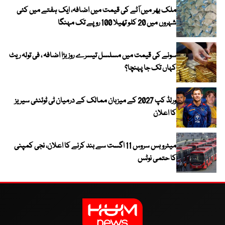
ملک بھر میں آٹے کی قیمت میں اضافہ، ایک ہفتے میں کئی
شہروں میں 20 کلو تھیلا 100 روپے تک مہنگا
سونے کی قیمت میں مسلسل تیسرے روز بڑا اضافہ ، فی تولہ ریٹ
کہاں تک جا پہنچا؟
ورلڈ کپ 2027 کے میزبان ممالک کے درمیان ٹی ٹوئنٹی سیریز
کا اعلان
میٹرو بس سروس 11 اگست سے بند کرنے کا اعلان، نجی کمپنی
کا حتمی نوٹس