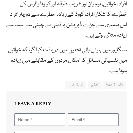
افراد، خواتین، نوجوان اور غریب طبقہ اور کورونا وائرس کے
خطرے کا شکار افراد، کووڈ کے زیادہ خطرے سے دوچار افراد
اس بیماری سے جڑے ڈپریشن یا ذہنی بے چینی سے سب سے
زیادہ متاثر ہوتے ہیں۔
سنگاپور میں ہونے والی تحقیق میں دریافت کیا گیا کہ خواتین
میں نفسیاتی مسائل کا امکان مردوں کے مقابلے میں زیادہ
ہوتا ہے۔
بالوں کا جھڑنا
تحقیق
کورونا وائرس
LEAVE A REPLY