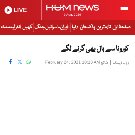
LIVE
9 Aug, 2026
صفحۂ اول
تازہ ترین
پاکستان
دنیا
ایران-اسرائیل جنگ
کھیل
انٹرٹینمنٹ
کورونا سے بال بھی گرنے لگے
|
شائع
February 24, 2021 10:13 AM
ویب ڈیسک