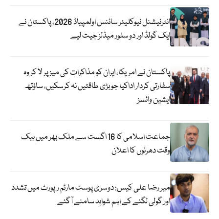
انٹرنیشنل نیوکلیئر سائنس اولمپیاڈ 2026، پاکستان نے
ایک گولڈ اور دو سلور میڈلز جیت لیے
پاکستان نے امریکا، ایران کو مذاکرات کی میز پر لا کر وہ
سفارتی کردار اداکیا جو بڑی طاقتیں نہ کرسکیں، ساؤتھ
ایشین وائسز
جماعت اسلامی کا 16 اگست سے ملک بھر میں بیک
وقت دھرنوں کا اعلان
میر رضا علی کیس: دوسری پوسٹ مارٹم رپورٹ میں تشدد
اور گولی لگنے کے اہم شواہد سامنے آگئے