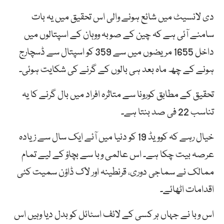
دی لانسیٹ میں شائع ہونے والی اس تحقیق میں یہ بات
سامنے آئی ہے کہ چین کے صوبہ ووہان کے اسپتالوں میں
داخل 1655 مریضوں میں سے 359 کو اسپتال سے ڈسچارج
ہونے کے چھ ماہ بعد ہی بالوں کے گرنے کی شکایت ہوئی۔
تحقیق کے مطابق کورونا سے متاثرہ افراد میں بال گرنے کا یہ
تناسب 22 فی صد بنتا ہے۔
خیال رہے کہ کوویڈ 19 کو دنیا میں آئے ایک سال سے زیادہ
عرصہ بیت چکا ہے۔ اس عالمی وبا سے بچاؤ کے لیے تمام
ممالک نے سماجی دوری، قرنطینہ اور لاک ڈاؤن سمیت کئی
اقدامات اٹھائے۔
اس وبا نے جہاں ہر کسی کے لائف اسٹائل کو بدل دیا وہیں اس