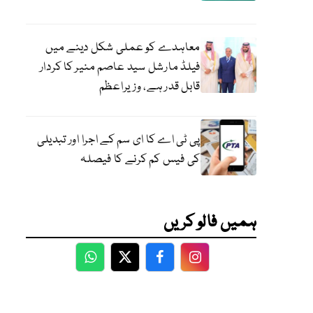
معاہدے کو عملی شکل دینے میں
فیلڈ مارشل سید عاصم منیر کا کردار
قابل قدر ہے، وزیراعظم
پی ٹی اے کا ای سم کے اجرا اور تبدیلی
کی فیس کم کرنے کا فیصلہ
ہمیں فالو کریں
WhatsApp
Twitter
Facebook
Facebook