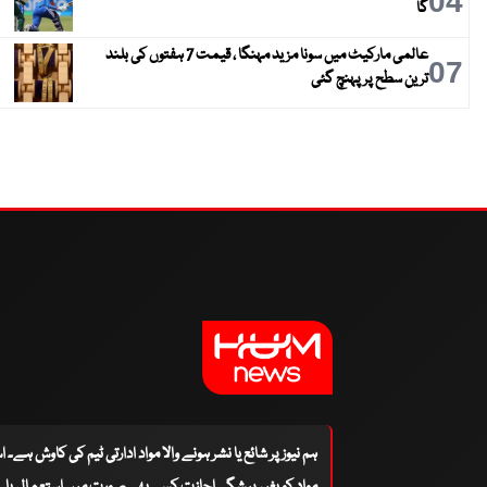
04
گا
عالمی مارکیٹ میں سونا مزید مہنگا ، قیمت 7 ہفتوں کی بلند
07
ترین سطح پر پہنچ گئی
ہم نیوز پر شائع یا نشر ہونے والا مواد ادارتی ٹیم کی کاوش ہے۔ 