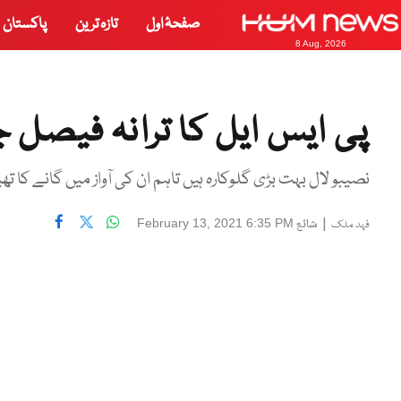
صفحۂ اول
تازہ ترین
پاکستان
8 Aug, 2026
پی ایس ایل کا ترانہ فیصل جا
نصیبو لال بہت بڑی گلوکارہ ہیں تاہم ان کی آواز میں گانے کا تھیم 
|
شائع
February 13, 2021 6:35 PM
فہد ملک