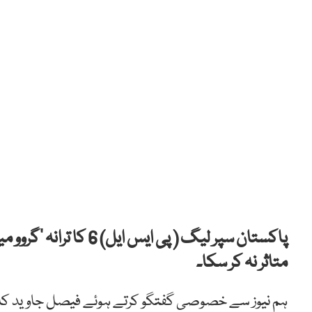
پاکستان سپر لیگ ( پی ا
متاثر نہ کر سکا۔
ہم نیوز سے خصوصی گفتگو کرتے ہوئے فیصل جاوید کا کہنا