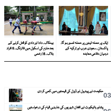
ایک پر حملہ تینوں پر حملہ تصور ہو گا،
بینکاک ، دادا اور دادی کو قتل کرنے کے
پاکستان ، سعودی عرب اور ترکیہ کے
بعد ملزم کی اسکول میں فائرنگ ، 8 افراد
درمیان دفاعی معاہدہ
ہلاک ، 14 زخمی
حکومت نے پیٹرول اور ڈیزل کی قیمتوں میں کمی کر دی
0
پشاور ہائیکورٹ نے افغان شہریوں کی عارضی قیام کی درخواستیں