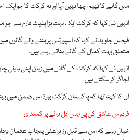
میں گانے کا تھیم اچھا نہیں آیا اور نہ کرکٹ کا جو ای
انہوں نے کہا کہ کرکٹ ایک بہت بڑا پلیٹ فارم ہے جو م
فیصل جاوید نے کہا کہ اسپورٹس پر بننے والے گانوں میں
متعلق بہت کمال کے گانے بناتے رہے ہیں۔
انہوں نے کہا کہ کرکٹ کے گانے میں زبان اپنی ہونی چ
اجاگر کر سکتے ہیں۔
ان کا کہنا تھا کہ پاکستان کرکٹ بورڈ اس ضمن میں بہتر 
فردوس عاشق کی پی ایس ایل ترانے پر کمنٹری
خیال رہے کہ اس سے قبل وزیراعلیٰ پنجاب عثمان بزدا