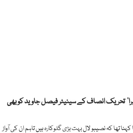
یس ایل) 6 کا ترانہ ’گروو میرا‘ تحریک انصاف کے سینیٹر فیصل جاوید کو بھی
 تھا کہ نصیبو لال بہت بڑی گلوکارہ ہیں تاہم ان کی آواز