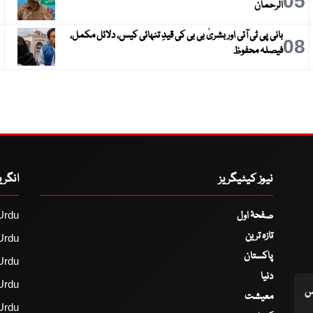
6
05
الرحمان
بانی پی ٹی آئی اور بشریٰ بی بی کی قیدِ تنہائی کیس، دلائل مکمل،
9
08
فیصلہ محفوظ
نیوز کیٹیگریز
انگر
صفحۂ اول
Urdu
تازہ ترین
Urdu
پاکستان
Urdu
دنیا
Urdu
اس
معیشت
Urdu