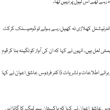
ہ رہے تھے اس لیول پر نہیں تھا۔
ں انٹرنیشنل کھلاڑی نہ کھیل رہے ہوتے تو ڈومیسٹک کرکٹ
 لعل ہیں۔ انہوں نے کہا کہ ان کی آواز کو نگینہ بنا کر قوم
رائے اطلاعات و نشریات ڈاکٹر فردوس عاشق اعوان نے کہا
س عاشق اعوان نے کہا کہ پاکستان سپر لیگ کا گانا اس