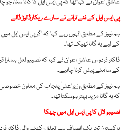
عاشق اعوان نے کہا تھا کہ پی ایس ایل کا گانا سنا، جو چا
پی ایس ایل کے نئے ترانے نے سارے ریکارڈ توڑ ڈالے
ہم نیوز کے مطابق انہوں ںے کہا کہ اگر پی ایس ایل می
کے لیے یہ گانا ٹھیک تھا۔
ڈاکٹر فردوس عاشق اعوان نے کہا کہ نصیبو لعل ہمارا قیمتی
کے سامنے پیش کرنا چاہیے۔
ہم نیوز کے مطابق وزیراعلیٰ پنجاب کی معاون خصوصی ب
کہ یہ گانا مزید بہتر ہوسکتا تھا۔
نصیبو لال کا پی ایس ایل میں چھکا
پاکستان تحریک انصاف سے تعلق رکھنے والی ڈاکٹر فردو