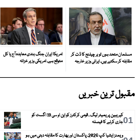
امریکا ایران جنگ بندی معاہدہ آج یا کل
مسلمان متحد ہوں تو ہر چیلنج کا ڈٹ کر
متوقع ہے، امریکی وزیر خزانہ
مقابلہ کر سکتے ہیں، ایرانی وزیر خارجہ
مقبول ترین خبریں
کیریبین پریمیئر لیگ ، قومی کرکٹرز کو این او سی 19 اگست کو
01
جاری کرنے کا فیصلہ
ویمنز ایشیا کپ 2026، پاکستان اور بھارت کا مقابلہ دبئی میں ہو