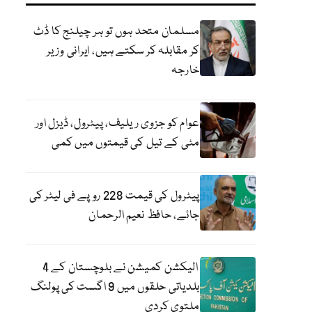
مسلمان متحد ہوں تو ہر چیلنج کا ڈٹ
کر مقابلہ کر سکتے ہیں، ایرانی وزیر
خارجہ
عوام کو جزوی ریلیف، پیٹرول، ڈیزل اور
مٹی کے تیل کی قیمتوں میں کمی
پیٹرول کی قیمت 228 روپے فی لیٹر کی
جائے، حافظ نعیم الرحمان
الیکشن کمیشن نے بلوچستان کے 4
بلدیاتی حلقوں میں 9 اگست کی پولنگ
ملتوی کردی