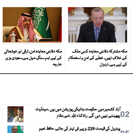
مکہ مشترکہ دفاعی معاہدہ کسی ملک
مکہ دفاعی معاہدہ امن، ترقی اور خوشحالی
کے خلاف نہیں، خطے کے امن و استحکام
کے لیے اہم سنگِ میل ہے،سعودی وزیر
کے لیے ہے، اردوان
خارجہ
آزاد کشمیر میں حکومت بنانیکی پوزیشن میں ہیں ، مینڈیٹ
3
02
چھیننے نہیں دیں گے ، رانا ثناء اللہ ، امیر مقام
پیٹرول کی قیمت 228 روپے فی لیٹر کی جائے، حافظ نعیم