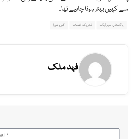
سے کہیں بہتر ہونا چاہیے تھا۔
پاکستان سپر لیگ
تحریک انصاف
گروو میرا
فہد ملک