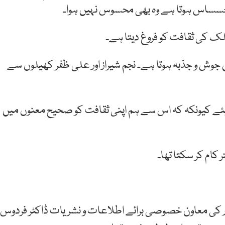
ک احسساس ہوتا ہے وہ بھی محسوس نہیں ہوا۔
لک کی ثقافت کو فروغ دیتا ہے۔
 جوش و جذبہ ہوتا ہے۔ نجم شیراز اور علی ظفر کھیلوں سے
اہئے کیونکہ کہ اس سے ہم اپنی ثقافت کو صحیح معنوں میں
کام کر سکتا تھا۔
ر کی معاون خصوصی برائے اطلاعات و نشریات ڈاکٹر فردوس