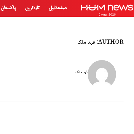
صفحۂ اول
تازہ ترین
پاکستان
6 Aug, 2026
AUTHOR:
فہد ملک
فہد ملک