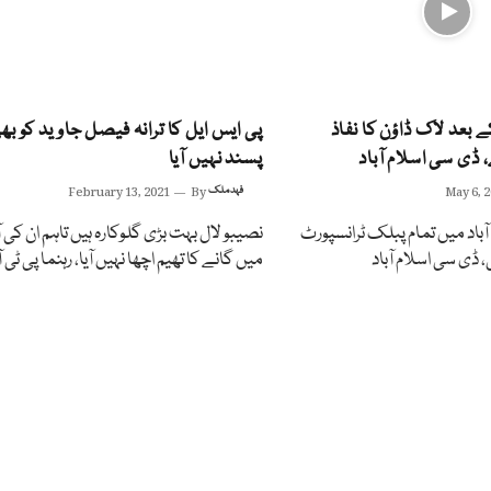
 بجے کے بعد لاک ڈاؤن کا نفاذ
پی ایس ایل کا ترانہ فیصل جاوید کو بھ
 ڈی سی اسلام آباد
پسند نہیں آیا
May 6, 
فہد ملک
By
February 13, 2021
ٓباد میں تمام پبلک ٹرانسپورٹ
نصیبو لال بہت بڑی گلوکارہ ہیں تاہم ان کی آ
، ڈی سی اسلام آباد
میں گانے کا تھیم اچھا نہیں آیا، رہنما پی ٹی ا