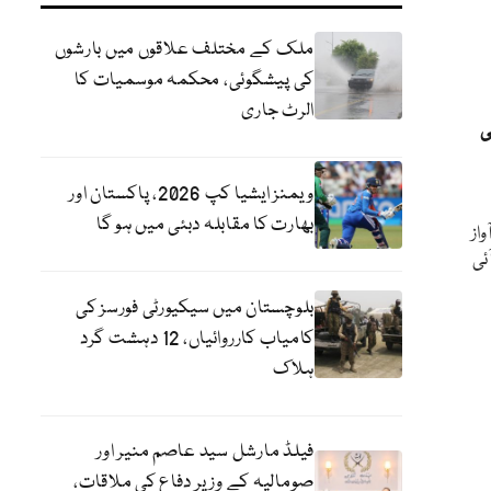
ملک کے مختلف علاقوں میں بارشوں
کی پیشگوئی، محکمہ موسمیات کا
الرٹ جاری
ی
ویمنز ایشیا کپ 2026، پاکستان اور
بھارت کا مقابلہ دبئی میں ہو گا
واز
ٓئی
بلوچستان میں سیکیورٹی فورسز کی
کامیاب کارروائیاں، 12 دہشت گرد
ہلاک
فیلڈ مارشل سید عاصم منیر اور
صومالیہ کے وزیر دفاع کی ملاقات،