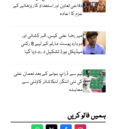
دفاعی تعاون اور استعدادِ کار بڑھانے کے
عزم کا اعادہ
میر رضا علی کیس، قبر کشائی اور
دوبارہ پوسٹ مارٹم کے لیے 8 رکنی
میڈیکل بورڈ تشکیل دے دیا گیا
ٹیم سے ڈراپ ہونے کے بعد نعمان علی
کی نئی اننگز، لنکاشائر کاؤنٹی سے
معاہدہ
ہمیں فالو کریں