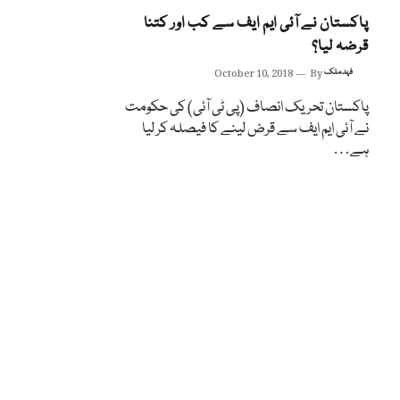
پاکستان نے آئی ایم ایف سے کب اور کتنا
قرضہ لیا؟
فہد ملک
By
October 10, 2018
پاکستان تحریک انصاف (پی ٹی آئی) کی حکومت
نے آئی ایم ایف سے قرض لینے کا فیصلہ کر لیا
ہے…