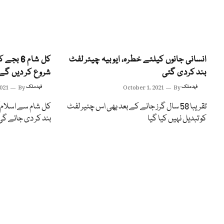
انسانی جانوں کیلئے خطرہ، ایوبیہ چیئر لفٹ
کل شام 6
بند کردی گئی
شروع کر دیں گے،
فہد ملک
By
October 1, 2021
فہد ملک
By
2021
تقریبا 58 سال گرز جانے کے بعد بھی اس چئیر لفٹ
کل شام سے اسلام ا
کو تبدیل نہیں کیا گیا
بند کر دی جائے گی