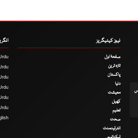
نیوز کیٹیگریز
انگر
صفحۂ اول
Urdu
تازہ ترین
Urdu
پاکستان
Urdu
دنیا
Urdu
اس
معیشت
Urdu
کھیل
Urdu
تعلیم
lish
صحت
انٹرٹینمنٹ
ٹیکنالوجی