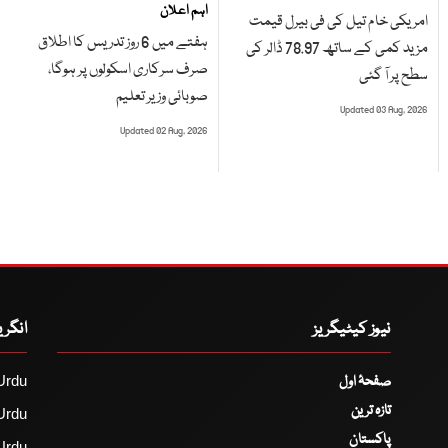
اہم اعلان
امریکی خام تیل کی فی بیرل قیمت
ہفتے میں 6 روز تدریس کا اطلاق
مزید کمی کے ساتھ 78.97 ڈالر کی
صرف سرکاری اسکولوں پر ہوگا،
سطح پر آ گئی
صوبائی وزیر تعلیم
Updated 03 Aug, 2026
Updated 02 Aug, 2026
نیوز کیٹیگریز
انگر
صفحۂ اول
Urdu
تازہ ترین
Urdu
پاکستان
Urdu