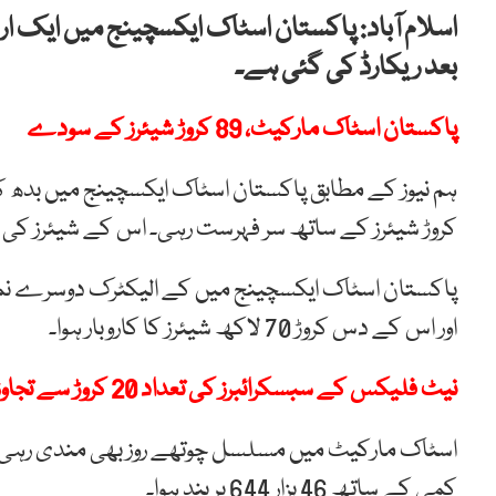
بعد ریکارڈ کی گئی ہے۔
پاکستان اسٹاک مارکیٹ، 89 کروڑ شیئرز کے سودے
کروڑ شیئرز کے ساتھ سر فہرست رہی۔ اس کے شیئرز کی قیمت ایک 
اور اس کے دس کروڑ 70 لاکھ شیئرز کا کاروبار ہوا۔
نیٹ فلیکس کے سبسکرائبرز کی تعداد 20 کروڑ سے تجاوز کر گئی
کمی کے ساتھ 46 ہزار 644 پر بند ہوا۔