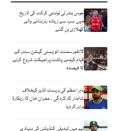
جوس بٹلر ٹی ٹوئنٹی کرکٹ کی تاریخ
میں سب سے زیادہ رنز بنانے والے
کھلاڑی بن گئے
لاانفورسمنٹ انویسٹی گیشن سنٹر کے
قیام کیلئے پائلٹ پراجیکٹ شروع کرنے
کا فیصلہ
بابر اعظم کی ویسٹ انڈیز کیخلاف
شاندار کارکردگی ، عمران خان کا ریکارڈ
برابر کر دیا
ٹیم میں تبدیلی کنڈیشن کی بنیاد پر