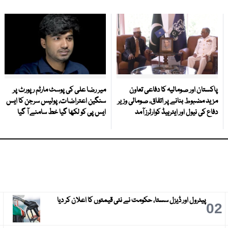
پاکستان اور صومالیہ کا دفاعی تعاون
میر رضا علی کی پوسٹ مارٹم رپورٹ پر
مزید مضبوط بنانے پر اتفاق، صومالی وزیر
سنگین اعتراضات، پولیس سرجن کا ایس
دفاع کی نیول اور ایئرہیڈ کوارٹرز آمد
ایس پی کو لکھا گیا خط سامنے آ گیا
پیٹرول اور ڈیزل سستا، حکومت نے نئی قیمتوں کا اعلان کر دیا
3
02