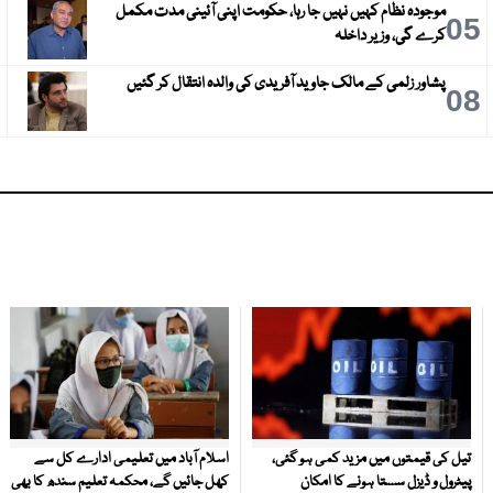
موجودہ نظام کہیں نہیں جا رہا، حکومت اپنی آئینی مدت مکمل
6
05
کرے گی، وزیر داخلہ
پشاور زلمی کے مالک جاوید آفریدی کی والدہ انتقال کر گئیں
9
08
تیل کی قیمتوں میں مزید کمی ہو گئی،
اسلام آباد میں تعلیمی ادارے کل سے
پیٹرول و ڈیزل سستا ہونے کا امکان
کھل جائیں گے، محکمہ تعلیم سندھ کا بھی