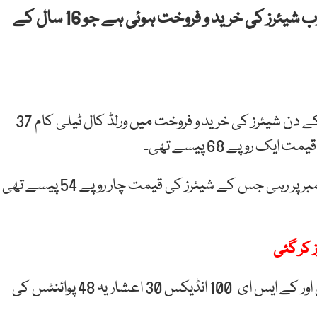
اسلام آباد: پاکستان اسٹاک ایکسچینج میں ایک ارب شیئرز کی خرید و فروخت ہوئی ہے جو 16 سال کے
ہم نیوز کے مطابق پاکستان اسٹاک ایکسچینج میں بدھ کے دن شیئرز کی خرید و فروخت میں ورلڈ کال ٹیلی کام 37
روپے 68 پیسے تھی۔
پاکستان اسٹاک ایکسچینج میں کے الیکٹرک دوسرے نمبر پر رہی جس کے شیئرز کی قیمت چار روپے 54 پیسے تھی
اسٹاک مارکیٹ میں مسلسل چوتھے روز بھی مندی رہی اور کے ایس ای-100 انڈیکس 30 اعشاریہ 48 پوائنٹس کی