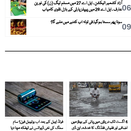
آزاد کشمیر الیکشن ، ایل اے 27 میں مسلم لیگ (ن) کی نورین
0
عارف ، ایل اے 28 میں پیپلز پارٹی کے بازل نقوی کامیاب
سونا پھر سستا ہوگیا،فی تولہ اب کتنے میں ملے گا؟
0
4 اگست تک دریاؤں میں پانی کے بہاؤ میں
فولڈ ایبل کے بعد اب رولیبل فون؟ سام
اضافے اور فلیش فلڈنگ کا خدشہ، این ڈی
سنگ کی نئی ڈیوائس نے تہلکہ مچا دیا