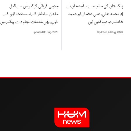
جنوبی افریقی کرکٹر اس سے قبل
پاکستان کی جانب سے ساجد خان نے
ملتان سلطانز کے اسسٹنٹ کوچ کے
4، محمد علی، علی عثمان اور عبید
طور پر بھی خدمات انجام دے چکے ہیں
شاہ نے دو دو وکٹیں لیں
Updated 03 Aug, 2026
Updated 03 Aug, 2026