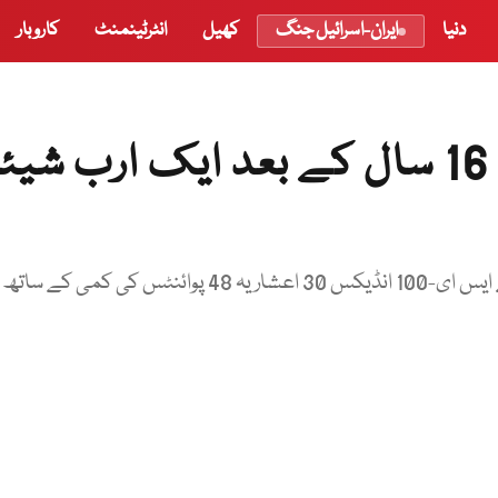
دنیا
ایران-اسرائیل جنگ
کھیل
انٹرٹینمنٹ
کاروبار
پاکستان اسٹاک ایکسچینج: 16 سال کے بعد ایک ارب شی
اسٹاک مارکیٹ میں مسلسل چوتھے روز بھی مندی رہی اور کے ایس ای-100 انڈیکس 30 اعشاریہ 48 پوائنٹس کی کمی کے ساتھ