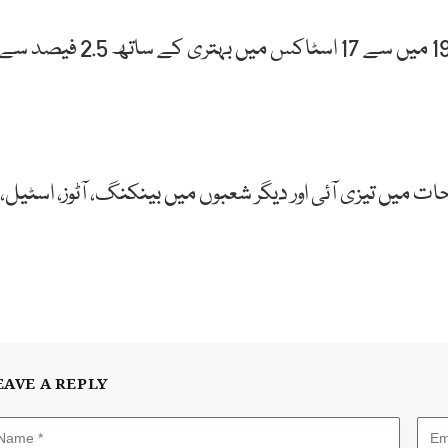
سیمنٹ کے شعبے کا کاروبار رجحان کے برعکس رہا جو 19 میں سے 17 اسٹاکس میں بہتری کے ساتھ 2.5 فیصد 
حات میں تیزی آئی اور دیگر شعبوں میں بینکنگ، آٹوز، اسٹیل،
EAVE A REPLY