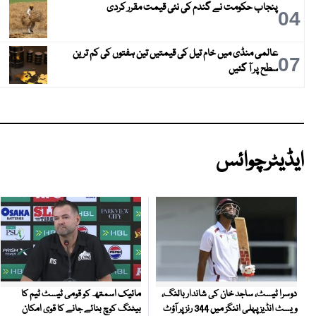
پنجاب حکومت نے گندم کی نئی قیمت مقرر کردی
04
عالمی منڈی میں خام تیل کی قیمتیں تین ہفتوں کی کم ترین
07
سطح پر آ گئیں
ایڈیٹرچوائس
مائیک اسمتھ کو قومی ٹیسٹ ٹیم کا
دوسرا ٹیسٹ، ساجد خان کی شاندار بالنگ،
بیٹنگ کوچ بنائے جانے کا قوی امکان
ویسٹ انڈیز پہلی اننگز میں 344 رنز پر آؤٹ