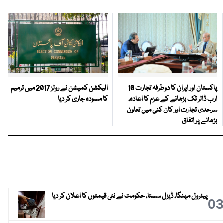
پاکستان اور ایران کا دوطرفہ تجارت 10
الیکشن کمیشن نے رولز 2017 میں ترمیم
ارب ڈالر تک بڑھانے کے عزم کا اعادہ،
کا مسودہ جاری کر دیا
سرحدی تجارت اور کان کنی میں تعاون
بڑھانے پر اتفاق
پیٹرول مہنگا، ڈیزل سستا، حکومت نے نئی قیمتوں کا اعلان کر دیا
0