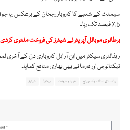
7.5 فیصد تک رہا۔
برطانوی موبائل آپریٹر نے شیئرز کی فروخت ملتوی کردی
ریفائنری سیکٹر میں این آر ایل کاروباری دن کے آخری لم
ٹیکنالوجی اور فارما نے بھی بھاری منافع کمایا۔
پاکستان اسٹاک ایکسچینج
خرید و فروخت
ریکارڈ
شیئرز