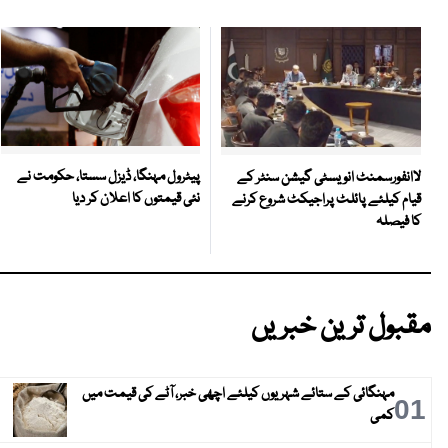
پیٹرول مہنگا، ڈیزل سستا، حکومت نے
لاانفورسمنٹ انویسٹی گیشن سنٹر کے
نئی قیمتوں کا اعلان کر دیا
قیام کیلئے پائلٹ پراجیکٹ شروع کرنے
کا فیصلہ
مقبول ترین خبریں
مہنگائی کے ستائے شہریوں کیلئے اچھی خبر، آٹے کی قیمت میں
01
کمی