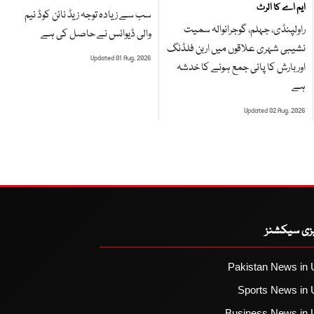
ایم اے کا الرٹ
سب سے زیادہ توجہ زیڈ نائن کوڈ نیم
راولپنڈی، جہلم، گوجرانوالہ سمیت
والی ڈیوائس نے حاصل کی ہے
نشیبی شہری علاقوں میں اربن فلڈنگ
Updated 01 Aug, 2026
اور بارش کا پانی جمع ہونے کا خدشہ
ہے
Updated 02 Aug, 2026
یزی سیکشنز
Pakistan News in 
Sports News in 
Business News in 