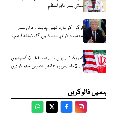
ہوتی ہے، بابر اعظم
لوگوں کو مارنا نہیں چاہتا ، ایران سے
معاہدہ کرنا پسند کروں گا ، ڈونلڈ ٹرمپ
امریکا نے ایران سے منسلک 3 کمپنیوں
اور 2 طیاروں پر عائد پابندیاں ختم کر دیں
ہمیں فالو کریں
WhatsApp
Twitter
Facebook
Facebook