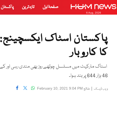
صفحۂ اول
تازہ ترین
پاکستان
6 Aug, 2026
کا کاروبار
46 ہزار 644 پر بند ہوا۔
|
شائع
February 10, 2021 9:04 PM
ویب ڈیسک