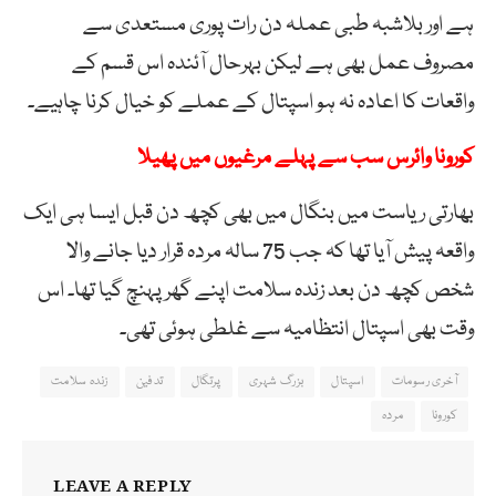
ہے اور بلاشبہ طبی عملہ دن رات پوری مستعدی سے
مصروف عمل بھی ہے لیکن بہرحال آئندہ اس قسم کے
واقعات کا اعادہ نہ ہو اسپتال کے عملے کو خیال کرنا چاہیے۔
کورونا وائرس سب سے پہلے مرغیوں میں پھیلا
بھارتی ریاست میں بنگال میں بھی کچھ دن قبل ایسا ہی ایک
واقعہ پیش آیا تھا کہ جب 75 سالہ مردہ قرار دیا جانے والا
شخص کچھ دن بعد زندہ سلامت اپنے گھر پہنچ گیا تھا۔ اس
وقت بھی اسپتال انتظامیہ سے غلطی ہوئی تھی۔
آخری رسومات
اسپتال
بزرگ شہری
پرتگال
تدفین
زندہ سلامت
کورونا
مردہ
LEAVE A REPLY