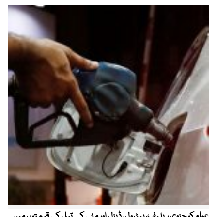
عوام کو جزوی ریلیف، پیٹرول، ڈیزل اور مٹی کے تیل کی قیمتوں میں
4 روز میں سونے کی قیمت میں بڑا اضافہ