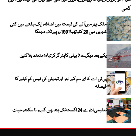
کمی
ملک بھر میں آٹے کی قیمت میں اضافہ، ایک ہفتے میں کئی
شہروں میں 20 کلو تھیلا 100 روپے تک مہنگا
یکے بعد دیگرے 2 ہیلی کاپٹر گر کر تباہ؛ متعدد ہلاکتیں
پی ٹی اے کا ای سم کے اجرا اور تبدیلی کی فیس کم کرنے کا
فیصلہ
تعلیمی ادارے 24 اگست تک بند رہیں گے، رانا سکندر حیات