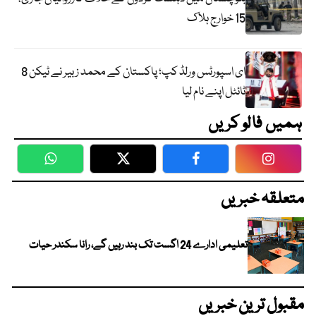
15 خوارج ہلاک
ای اسپورٹس ورلڈ کپ؛ پاکستان کے محمد زبیر نے ٹیکن 8
ٹائٹل اپنے نام لیا
ہمیں فالو کریں
WhatsApp
Twitter
Facebook
Faceboo
متعلقہ خبریں
تعلیمی ادارے 24 اگست تک بند رہیں گے، رانا سکندر حیات
مقبول ترین خبریں