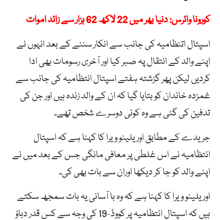
کورونا وائرس: دنیا بھر میں 22 لاکھ 62 ہزار سے زائد اموات
اسپتال اتنظامیہ کی جانب سے انکار سننے کے بعد انہوں نے
اپنے والد کے انتقال پہ صبر کیا اور آخری رسومات بھی ادا
کردیں لیکن پھر گزشتہ ہفتے اسپتال انتظامیہ کی جانب سے
غمزدہ خاندان کو بتایا گیا کہ ان کے والد زندہ ہیں اور جن کی
تدفین کی گئی ہے وہ کوئی دوسرے شخص تھے۔
جریدے کے مطابق اوریلینو ویرا کا کہنا ہے کہ اسپتال
انتظامیہ نے اس غلطی پر معافی مانگی جس کے بعد میں نے
اپنے والد کو جا کر دیکھا اوران سے بات بھی کی۔
اوریلینو ویرا کا کہنا ہے کہ وہ با آسانی یہ بات سمجھ سکتے
ہیں کہ اسپتال انتظامیہ پر کووڈ-19 کی وجہ سے کس قدر دباؤ