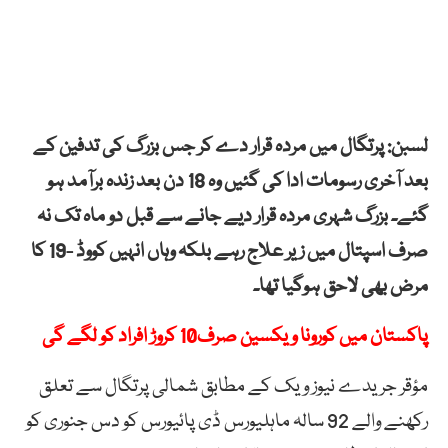
لسبن: پرتگال میں مردہ قرار دے کر جس بزرگ کی تدفین کے
بعد آخری رسومات ادا کی گئیں وہ 18 دن بعد زندہ برآمد ہو
گئے۔ بزرگ شہری مردہ قرار دیے جانے سے قبل دو ماہ تک نہ
صرف اسپتال میں زیر علاج رہے بلکہ وہاں انہیں کووڈ -19 کا
مرض بھی لاحق ہوگیا تھا۔
پاکستان میں کورونا ویکسین صرف10 کروڑ افراد کو لگے گی
مؤقر جریدے نیوز ویک کے مطابق شمالی پرتگال سے تعلق
رکھنے والے 92 سالہ ماہلیورس ڈی پائیورس کو دس جنوری کو