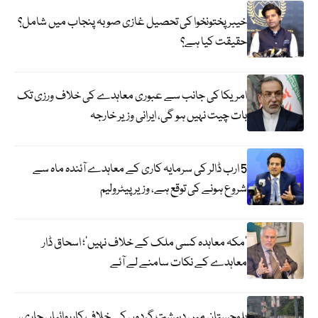
خیبر پختونخوا کی تحصیل غازی صوبہ پنجاب میں شامل؟
حقیقت کیا ہے؟
امریکا کی جانب سے عبوری معاہدے کی خلاف ورزی تک
بات چیت نہیں ہو گی، ایرانی وزیر خارجہ
5 ارب ڈالر کی سرمایہ کاری کے معاہدے آئندہ ماہ سے
شروع ہونے کی توقع ہے، وزیر پیٹرولیم
‘مکہ معاہدہ کسی ملک کے خلاف نہیں’؛ اسحاق ڈار
معاہدے کے نکات سامنے لے آئے
بلوچستان میں دہشت گردوں کے خلاف کارروائیاں جاری،