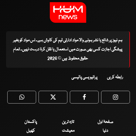
ہم نیوز پر شائع یا نشر ہونے والا مواد ادارتی ٹیم کی کاوش ہے۔ اس مواد کو بغیر
پیشگی اجازت کسی بھی صورت میں استعمال یا نقل کرنا درست نہیں۔ تمام
حقوق محفوظ ہیں © 2026
رابطہ کریں
پرائیویسی پالیسی
WhatsApp
Twitter
Facebook
Faceboo
صفحۂ اول
تازہ ترین
پاکستان
دنیا
معیشت
کھیل