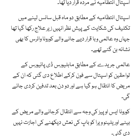
اسپتال انتظامیہ نے مردہ قرار دیا تھا۔
اسپتال انتظامیہ کے مطابق دو ماہ قبل سانس لینے میں
تکلیف کی شکایت کے پیش نظر انہیں زیر علاج رکھا گیا تھا
جہاں وہ عالمی وبا قرار دیے جانے والے کورونا وائرس کا بھی
نشانہ بن گئے تھے۔
عالمی جریدے کے مطابق ماہلیورس ڈی پائیورس کے
لواحقین کو اسپتال سے فون کرکے اطلاع دی گئی کہ ان کے
مریض کا انتقال ہو گیا ہے اور دو دن بعد تدفین کردی جائے
گی۔
کورونا ایس او پیز کی وجہ سے انتقال کرجانے والے مریض کے
بیٹے اوریلینو ویرا کو باپ کی نعش دیکھنے کی اجازت نہیں
دی گئی۔