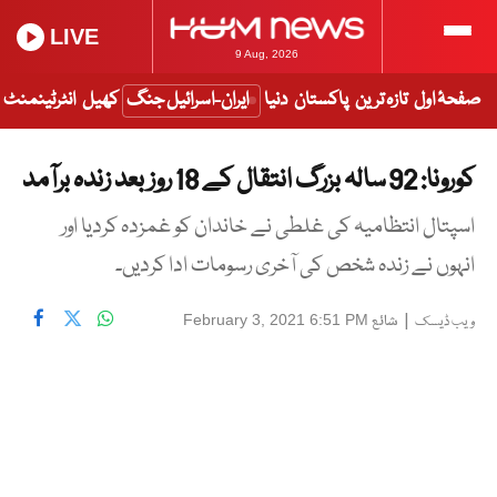
LIVE
9 Aug, 2026
صفحۂ اول
تازہ ترین
پاکستان
دنیا
ایران-اسرائیل جنگ
کھیل
انٹرٹینمنٹ
کورونا: 92 سالہ بزرگ انتقال کے 18 روز بعد زندہ برآمد
اسپتال انتظامیہ کی غلطی نے خاندان کو غمزدہ کردیا اور
انہوں نے زندہ شخص کی آخری رسومات ادا کردیں۔
|
شائع
February 3, 2021 6:51 PM
ویب ڈیسک