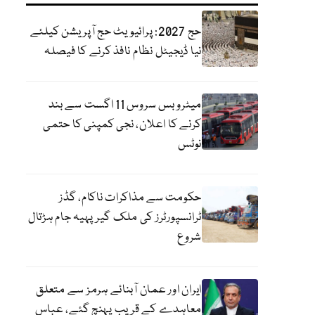
حج 2027: پرائیویٹ حج آپریشن کیلئے
نیا ڈیجیٹل نظام نافذ کرنے کا فیصلہ
میٹرو بس سروس 11 اگست سے بند
کرنے کا اعلان، نجی کمپنی کا حتمی
نوٹس
حکومت سے مذاکرات ناکام، گڈز
ٹرانسپورٹرز کی ملک گیر پہیہ جام ہڑتال
شروع
ایران اور عمان آبنائے ہرمز سے متعلق
معاہدے کے قریب پہنچ گئے، عباس