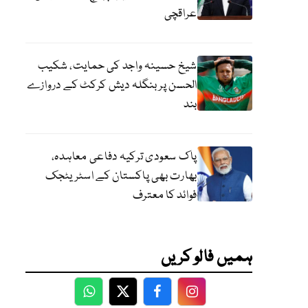
عراقچی
شیخ حسینہ واجد کی حمایت، شکیب
الحسن پر بنگلہ دیش کرکٹ کے دروازے
بند
پاک سعودی ترکیہ دفاعی معاہدہ،
بھارت بھی پاکستان کے اسٹریٹجک
فوائد کا معترف
ہمیں فالو کریں
WhatsApp
Twitter
Facebook
Facebook