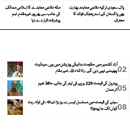
پاک سعودی ترکیہ دفاعی معاہدہ، بھارت
مکہ دفاعی معاہدے کا اسلامی ممالک
بھی پاکستان کے اسٹریٹجک فوائد کا
کی جانب سے بھرپور خیرمقدم، اہم
معترف
پیشرفت قرار دے دیا
آزاد کشمیر میں حکومت بنانیکی پوزیشن میں ہیں ، مینڈیٹ
3
02
چھیننے نہیں دیں گے ، رانا ثناء اللہ ، امیر مقام
پیٹرول کی قیمت 228 روپے فی لیٹر کی جائے، حافظ نعیم
6
05
الرحمان
سونے کی قیمت میں مسلسل تیسرے روز بڑا اضافہ ، فی تولہ ریٹ
9
08
کہاں تک جا پہنچا؟