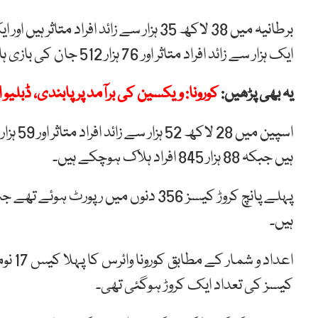
ایک ہزار سے زائد افراد متاثر اور 76 ہزار 512 جان کی بازی ہار چکے ہیں۔
یہ بھی پڑھیں:
کورونا: ویکسین کی برآمد پر پابندی، ڈبلیو ای
ہیں جبکہ 88 ہزار 845 افراد ہلاک ہوچکے ہیں۔
پہلے پانچ کروڑ کیسز 356 دنوں میں رپ
ہیں۔
کیسز کی تعداد ایک کروڑ ہوگئی تھی۔