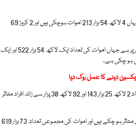
امریکہ میں کورونا کی صورتحال سب سے خوفناک ہے جہاں 4 لاکھ 54 ہزار 213 اموات ہوچکی ہیں اور 2 کروڑ 69
بھارت کورونا کیسز کے اعتبار سے دنیا میں دوسرے نمبر پر ہے جہاں اموات کی تعداد ایک لاکھ 54 ہزار 522 اور ایک
ویکسین دینے کا عمل روک دیا
برازیل میں کورونا سے ہونے والی اموات کی مجموعی تعداد 2 لاکھ 25 ہزار 143 اور 92 لاکھ 30 پزار سے زائد افراد متاثر
روس میں 38 لاکھ 68 ہزار سے زائد افراد کورونا وائرس سے متاثر ہو چکے ہیں اور اموات کی مجموعی تعداد 73 ہزار 619