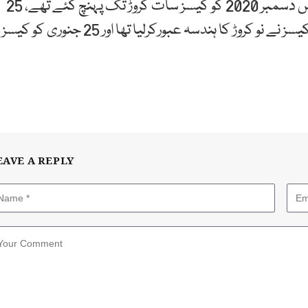
24 نومبر کو کورونا کیسز کی تعداد چھ کروڑ ہوئی تھی، دس دسمبر 2020 کو کیسز سات کروڑ تک پہنچ گئے تھے، 25
دسمبر کو کیسز کی تعداد آٹھ کروڑ ہو گئی، 9 جنوری کو کیسز نے نو کروڑ کا ہندسہ عبورکرلیا تھا اور 25 جنوری کو کیسز
EAVE A REPLY