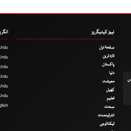
نیوز کیٹیگریز
انگر
صفحۂ اول
Urdu
تازہ ترین
Urdu
پاکستان
Urdu
دنیا
Urdu
اس
معیشت
Urdu
کھیل
Urdu
تعلیم
lish
صحت
انٹرٹینمنٹ
ٹیکنالوجی