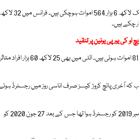
برطانیہ میں 38 لاکھ 35 ہزار سے زائد افراد متاثر ہیں اور ایک لاکھ 6 ہزار 564 اموات ہوچکی ہیں۔ فرانس میں 32 لا
چ او کی یورپی یونین پر تنقید
اسپین میں 28 لاکھ 52 ہزار سے زائد افراد متاثر اور 59 ہزار 81 اموات ہوئی ہیں۔ اٹلی میں بھی 25 لاکھ 60 ہزار افراد متاث
ورٹ ہوئے تھے جب کہ آخری پانچ کروڑ کیسز صرف اناسی روز میں رجسٹرڈ ہوئے
اعداد و شمار کے مطابق کورونا وائرس کا پہلا کیس 17 نومبر 2019 کو رجسٹرڈ ہوا تھا جس کے بعد 27 جون 2020 کو