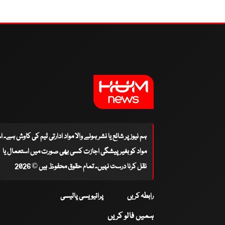
ہم نیوز پر شائع یا نشر ہونے والا مواد ادارتی ٹیم کی کاوش ہے۔ 
مواد کو بغیر پیشگی اجازت کسی بھی صورت میں استعمال یا
نقل کرنا درست نہیں۔ تمام حقوق محفوظ ہیں © 2026
رابطہ کریں
پرائیویسی پالیسی
ہمیں فالو کریں