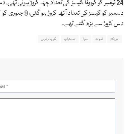
دس کروڑ سے بڑھ گئے تھے۔
امریکہ
اموات
دنیا
صحتیاب
کورونا وائرس