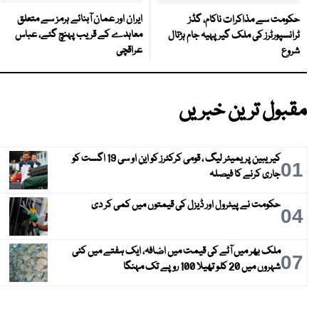
ایران اور عمان آبنائے ہرمز سے متعلق
حکومت سے مذاکرات ناکام، گڈز
معاہدے کے قریب پہنچ گئے، عباس
ٹرانسپورٹرز کی ملک گیر پہیہ جام ہڑتال
عراقچی
شروع
مقبول ترین خبریں
کیریبین پریمیئر لیگ ، قومی کرکٹرز کو این او سی 19 اگست کو
01
جاری کرنے کا فیصلہ
حکومت نے پیٹرول اور ڈیزل کی قیمتوں میں کمی کر دی
04
ملک بھر میں آٹے کی قیمت میں اضافہ، ایک ہفتے میں کئی
07
شہروں میں 20 کلو تھیلا 100 روپے تک مہنگا