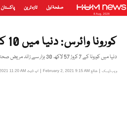
صفحۂ اول
تازہ ترین
پاکستان
8 Aug, 2026
کورونا وائرس: دنیا میں 10 کروڑ 39 لاکھ سے زائد افراد متاثر
دنیا میں کورونا کے 7 کروڑ 57 لاکھ 30 ہزار سے زائد مریض صحتیاب ہوچکے ہیں۔
|
شائع
|
اپ ڈیٹ
 2021 11:20 AM
February 2, 2021 9:15 AM
ویب ڈیسک