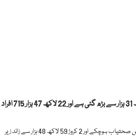
دنیا بھر میں کورونا کیسز کی تعداد 10 کروڑ 39 لاکھ 31 ہزار سے بڑھ گئی ہے اور 22 لاکھ 47 ہزار 715 افراد
دنیا میں کورونا کے 7 کروڑ 57 لاکھ 30 ہزار سے زائد مریض صحتیاب ہوچکے اور 2 کروڑ 59 لاکھ 48 ہزار سے زائد زیر