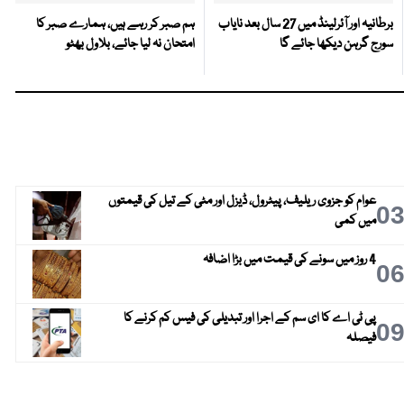
برطانیہ اور آئرلینڈ میں 27 سال بعد نایاب
ہم صبر کر رہے ہیں، ہمارے صبر کا
سورج گرہن دیکھا جائے گا
امتحان نہ لیا جائے، بلاول بھٹو
عوام کو جزوی ریلیف، پیٹرول، ڈیزل اور مٹی کے تیل کی قیمتوں
0
میں کمی
4 روز میں سونے کی قیمت میں بڑا اضافہ
0
پی ٹی اے کا ای سم کے اجرا اور تبدیلی کی فیس کم کرنے کا
0
فیصلہ