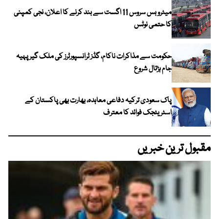
میٹرو بس سروس 11 اگست سے بند کرنے کا اعلان، نجی کمپنی
کا حتمی نوٹس
حکومت سے مذاکرات ناکام، گڈز ٹرانسپورٹرز کی ملک گیر پہیہ
جام ہڑتال شروع
پاک سعودی ترکیہ دفاعی معاہدہ، بھارت بھی پاکستان کے
اسٹریٹجک فوائد کا معترف
مقبول ترین خبریں