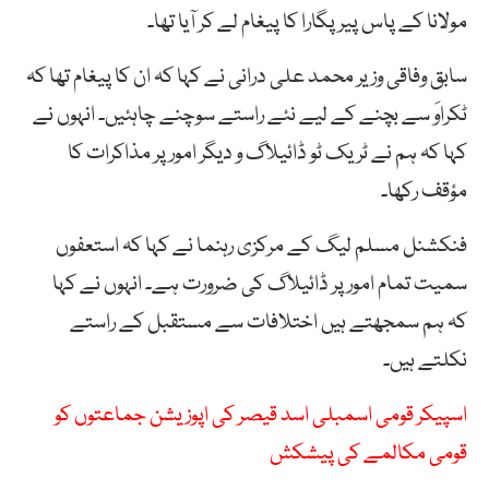
مولانا کے پاس پیر پگارا کا پیغام لے کر آیا تھا۔
سابق وفاقی وزیر محمد علی درانی نے کہا کہ ان کا پیغام تھا کہ
ٹکراوَ سے بچنے کے لیے نئے راستے سوچنے چاہئیں۔ انہوں نے
کہا کہ ہم نے ٹریک ٹو ڈائیلاگ و دیگر امور پر مذاکرات کا
مؤقف رکھا۔
فنکشنل مسلم لیگ کے مرکزی رہنما نے کہا کہ استعفوں
سمیت تمام امور پر ڈائیلاگ کی ضرورت ہے۔ انہوں نے کہا
کہ ہم سمجھتے ہیں اختلافات سے مستقبل کے راستے
نکلتے ہیں۔
اسپیکر قومی اسمبلی اسد قیصر کی اپوزیشن جماعتوں کو
قومی مکالمے کی پیشکش