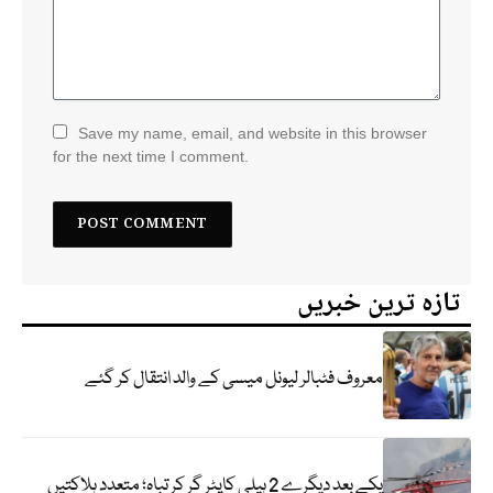
Save my name, email, and website in this browser
for the next time I comment.
تازہ ترین خبریں
معروف فٹبالر لیونل میسی کے والد انتقال کر گئے
یکے بعد دیگرے 2 ہیلی کاپٹر گر کر تباہ؛ متعدد ہلاکتیں