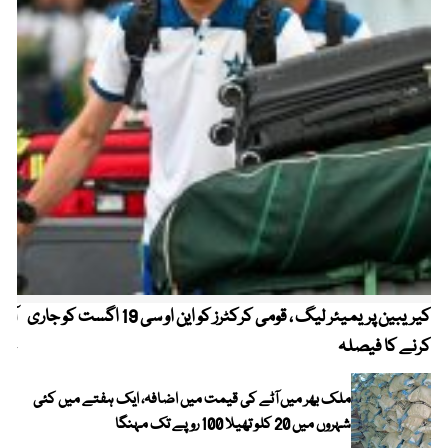
کیریبین پریمیئر لیگ ، قومی کرکٹرز کو این او سی 19 اگست کو جاری
آز
کرنے کا فیصلہ
چھی
ملک بھر میں آٹے کی قیمت میں اضافہ، ایک ہفتے میں کئی
شہروں میں 20 کلو تھیلا 100 روپے تک مہنگا