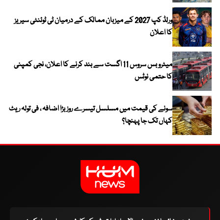
ورلڈ کپ 2027 کے میزبان ممالک کے درمیان ٹی ٹوئنٹی سیریز
کا اعلان
میٹرو بس سروس 11 اگست سے بند کرنے کا اعلان، نجی کمپنی
کا حتمی نوٹس
سونے کی قیمت میں مسلسل تیسرے روز بڑا اضافہ ، فی تولہ ریٹ
کہاں تک جا پہنچا؟