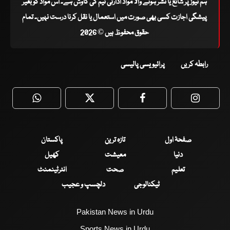
ہم نیوز پر شائع یا نشر ہونے والا مواد ادارتی ٹیم کی کاوش ہے۔ اس مواد کو بغیر
پیشگی اجازت کسی بھی صورت میں استعمال یا نقل کرنا درست نہیں۔ تمام
حقوق محفوظ ہیں © 2026
رابطہ کریں
پرائیویسی پالیسی
WhatsApp
Twitter
Facebook
Faceboo
صفحۂ اول
تازہ ترین
پاکستان
دنیا
معیشت
کھیل
تعلیم
صحت
انٹرٹینمنٹ
ٹیکنالوجی
دلچسپ و عجیب
Pakistan News in Urdu
Sports News in Urdu