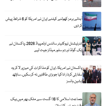
آبنائے ہرمز کھولنے کیلئے ایران نے امریکا کو 6 شرائط پیش
کر دیں
انٹرنیشنل نیوکلیئر سائنس اولمپیاڈ 2026، پاکستان نے
ایک گولڈ اور دو سلور میڈلز جیت لیے
پاکستان نے امریکا، ایران کو مذاکرات کی میز پر لا کر وہ
سفارتی کردار اداکیا جو بڑی طاقتیں نہ کرسکیں، ساؤتھ
ایشین وائسز
جماعت اسلامی کا 16 اگست سے ملک بھر میں بیک
وقت دھرنوں کا اعلان