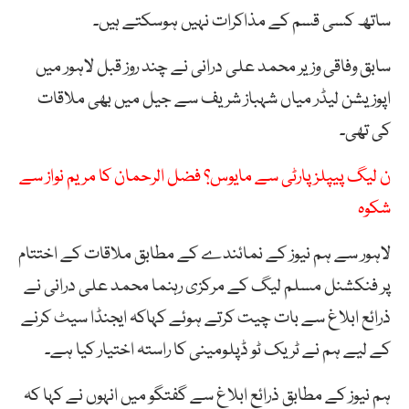
ساتھ کسی قسم کے مذاکرات نہیں ہوسکتے ہیں۔
سابق وفاقی وزیر محمد علی درانی نے چند روز قبل لاہور میں
اپوزیشن لیڈر میاں شہباز شریف سے جیل میں بھی ملاقات
کی تھی۔
ن لیگ پیپلز پارٹی سے مایوس؟ فضل الرحمان کا مریم نواز سے
شکوہ
لاہور سے ہم نیوز کے نمائندے کے مطابق ملاقات کے اختتام
پر فنکشنل مسلم لیگ کے مرکزی رہنما محمد علی درانی نے
ذرائع ابلاغ سے بات چیت کرتے ہوئے کہاکہ ایجنڈا سیٹ کرنے
کے لیے ہم نے ٹریک ٹو ڈپلومینی کا راستہ اختیار کیا ہے۔
ہم نیوز کے مطابق ذرائع ابلاغ سے گفتگو میں انہوں نے کہا کہ