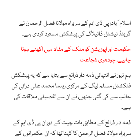
اسلام آباد: پی ڈی ایم کے سربراہ مولانا فضل الرحمان نے
گرینڈ نیشنل ڈائیلاگ کی پیشکش مسترد کردی ہے۔
حکومت اور اپوزیشن کو ملک کے مفاد میں اکھٹے ہونا
چاہیے، چودھری شجاعت
ہم نیوز نے انتہائی ذمہ دار ذرائع سے بتایا ہے کہ یہ پیشکش
فنکشنل مسلم لیگ کے مرکزی رہنما محمد علی درانی کی
جانب سے کی گئی جنہوں نے ان سے تفصیلی ملاقات کی
ہے۔
ذمہ دار ذرائع کے مطابق بات چیت کے دوران پی ڈی ایم کے
سربراہ مولانا فضل الرحمن کا کہنا تھا کہ ان حکمرانوں کے