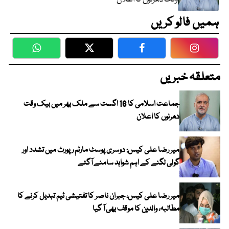
ہمیں فالو کریں
WhatsApp
Twitter
Facebook
Faceboo
متعلقہ خبریں
جماعت اسلامی کا 16 اگست سے ملک بھر میں بیک وقت
دھرنوں کا اعلان
میر رضا علی کیس: دوسری پوسٹ مارٹم رپورٹ میں تشدد اور
گولی لگنے کے اہم شواہد سامنے آگئے
میر رضا علی کیس، جبران ناصر کا تفتیشی ٹیم تبدیل کرنے کا
مطالبہ، والدین کا موقف بھی آ گیا