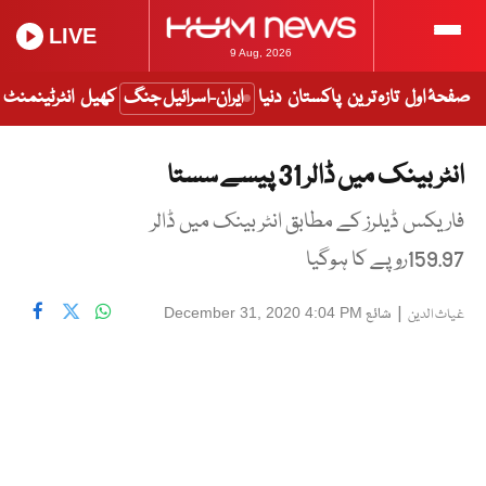
LIVE
9 Aug, 2026
صفحۂ اول
تازہ ترین
پاکستان
دنیا
ایران-اسرائیل جنگ
کھیل
انٹرٹینمنٹ
انٹر بینک میں ڈالر 31 پیسے سستا
فاریکس ڈیلرز کے مطابق انٹر بینک میں ڈالر
159.97روپے کا ہوگیا
|
شائع
December 31, 2020 4:04 PM
غیاث الدین