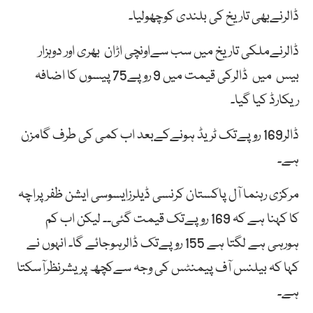
ڈالرنےبھی تاریخ کی بلندی کوچھولیا۔
ڈالرنےملکی تاریخ میں سب سےاونچی اڑان بھری اور دوہزار
بیس میں ڈالرکی قیمت میں 9 روپے75 پیسوں کا اضافہ
ریکارڈ کیا گیا۔
ڈالر169 روپےتک ٹریڈ ہونےکےبعد اب کمی کی طرف گامزن
ہے۔
مرکزی رہنما آل پاکستان کرنسی ڈیلرزایسوسی ایشن ظفرپراچہ
کا کہنا ہے کہ 169 روپےتک قیمت گئی۔۔ لیکن اب کم
ہورہی ہے لگتا ہے 155 روپےتک ڈالرہوجائے گا۔ انہوں نے
کہا کہ بیلنس آف پیمنٹس کی وجہ سےکچھ پریشرنظرآسکتا
ہے۔