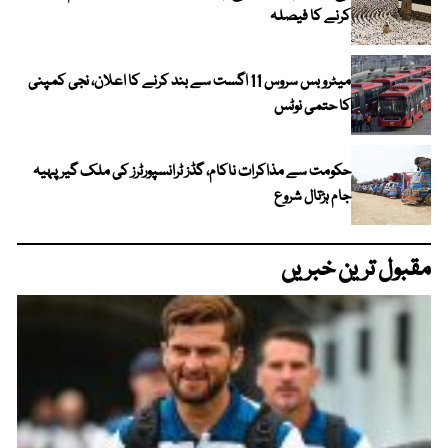
کرنے کا فیصلہ
میٹرو بس سروس 11 اگست سے بند کرنے کا اعلان، نجی کمپنی
کا حتمی نوٹس
حکومت سے مذاکرات ناکام، گڈز ٹرانسپورٹرز کی ملک گیر پہیہ
جام ہڑتال شروع
مقبول ترین خبریں