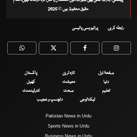
حقوق محفوظ ہیں © 2026
رابطہ کریں
پرائیویسی پالیسی
WhatsApp
Twitter
Facebook
Faceboo
صفحۂ اول
تازہ ترین
پاکستان
دنیا
معیشت
کھیل
تعلیم
صحت
انٹرٹینمنٹ
ٹیکنالوجی
دلچسپ و عجیب
Pakistan News in Urdu
Sports News in Urdu
Business News in Urdu