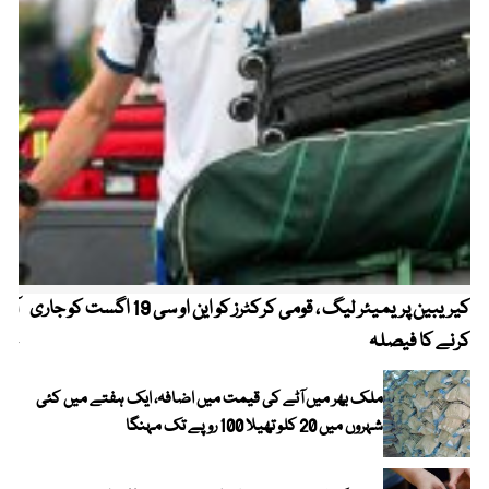
کیریبین پریمیئر لیگ ، قومی کرکٹرز کو این او سی 19 اگست کو جاری
آز
کرنے کا فیصلہ
چھی
ملک بھر میں آٹے کی قیمت میں اضافہ، ایک ہفتے میں کئی
شہروں میں 20 کلو تھیلا 100 روپے تک مہنگا