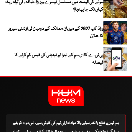
سونے کی قیمت میں مسلسل تیسرے روز بڑا اضافہ ، فی تولہ ریٹ
کہاں تک جا پہنچا؟
ورلڈ کپ 2027 کے میزبان ممالک کے درمیان ٹی ٹوئنٹی سیریز
کا اعلان
پی ٹی اے کا ای سم کے اجرا اور تبدیلی کی فیس کم کرنے کا
فیصلہ
ہم نیوز پر شائع یا نشر ہونے والا مواد ادارتی ٹیم کی کاوش ہے۔ اس مواد کو بغیر
پیشگی اجازت کسی بھی صورت میں استعمال یا نقل کرنا درست نہیں۔ تمام