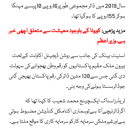
سال2019 میں ڈالر مجموعی طور پر16روپے 10پیسے مہنگا
ہوکر 155روپے کا ہوگیا تھا۔
مزید پڑھیں:
کورونا کے باوجود معیشت سے متعلق اچھی خبر
ہے، وزیر اعظم
اسٹیٹ بینک کی جانب سے روشن ڈیجیٹل اکاؤنٹ کےتحت
بیرون ملک مقیم پاکستانیوں کو رقم وطن بھجوانےکی سہولت
دی گئی جس سے130 ملین ڈالرکی رقم پاکستان بھیجی گئی
جوڈالرسستا ہونےکی وجہ بنی۔
ٹریڈرزاسٹاک ایکسچینج محمد شعیب کا کہنا تھا کہ
اگرڈالرنیچےآتا ہےتوہماری اکنامکل کنڈیشن مضبوط ہوتی
ہےاورغیرملکی سرمایہ کارکو سرمایہ کاری کا موقع ملتا ہے۔