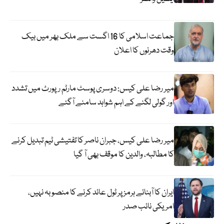
جماعت اسلامی کا 16 اگست سے ملک بھر میں بیک
وقت دھرنوں کا اعلان
میر رضا علی کیس: دوسری پوسٹ مارٹم رپورٹ میں تشدد
اور گولی لگنے کے اہم شواہد سامنے آگئے
میر رضا علی کیس، جبران ناصر کا تفتیشی ٹیم تبدیل کرنے
کا مطالبہ، والدین کا موقف بھی آ گیا
ایران کا آبنائے ہرمز پر ٹول عائد کرنے کا منصوبہ نہیں،
امریکی نائب صدر