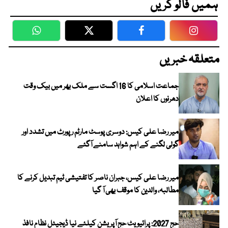
ہمیں فالو کریں
WhatsApp
Twitter
Facebook
Faceboo
متعلقہ خبریں
جماعت اسلامی کا 16 اگست سے ملک بھر میں بیک وقت
دھرنوں کا اعلان
میر رضا علی کیس: دوسری پوسٹ مارٹم رپورٹ میں تشدد اور
گولی لگنے کے اہم شواہد سامنے آگئے
میر رضا علی کیس، جبران ناصر کا تفتیشی ٹیم تبدیل کرنے کا
مطالبہ، والدین کا موقف بھی آ گیا
حج 2027: پرائیویٹ حج آپریشن کیلئے نیا ڈیجیٹل نظام نافذ