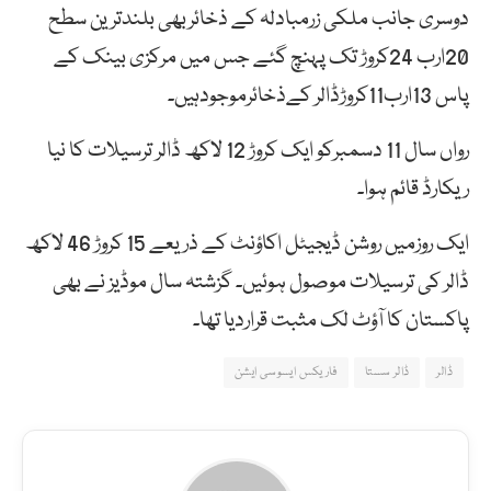
دوسری جانب ملکی زرمبادلہ کے ذخائربھی بلندترین سطح
20ارب 24کروڑ تک پہنچ گئے جس میں مرکزی بینک کے
پاس 13ارب11کروڑڈالر کےذخائرموجودہیں۔
رواں سال 11 دسمبرکو ایک کروڑ 12 لاکھ ڈالر ترسیلات کا نیا
ریکارڈ قائم ہوا۔
ایک روزمیں روشن ڈیجیٹل اکاؤنٹ کے ذریعے 15 کروڑ 46 لاکھ
ڈالر کی ترسیلات موصول ہوئیں۔ گزشتہ سال موڈیز نے بھی
پاکستان کا آؤٹ لک مثبت قراردیا تھا۔
ڈالر
ڈالر سستا
فاریکس ایسوسی ایشن