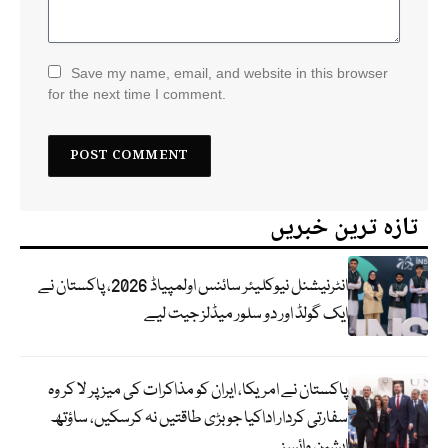
Save my name, email, and website in this browser
for the next time I comment.
تازہ ترین خبریں
انٹرنیشنل نیوکلیئر سائنس اولمپیاڈ 2026، پاکستان نے
ایک گولڈ اور دو سلور میڈلز جیت لیے
پاکستان نے امریکا، ایران کو مذاکرات کی میز پر لا کر وہ
سفارتی کردار اداکیا جو بڑی طاقتیں نہ کرسکیں، ساؤتھ
ایشین وائسز