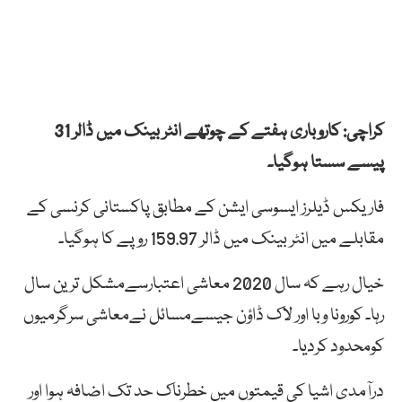
کراچی: کاروباری ہفتے کے چوتھے انٹر بینک میں ڈالر 31
پیسے سستا ہوگیا۔
فاریکس ڈیلرز ایسوسی ایشن کے مطابق پاکستانی کرنسی کے
مقابلے میں انٹر بینک میں ڈالر 159.97 روپے کا ہوگیا۔
خیال رہے کہ سال 2020 معاشی اعتبارسےمشکل ترین سال
رہا۔ کورونا وبا اور لاک ڈاؤن جیسےمسائل نےمعاشی سرگرمیوں
کومحدود کردیا۔
درآمدی اشیا کی قیمتوں میں خطرناک حد تک اضافہ ہوا اور