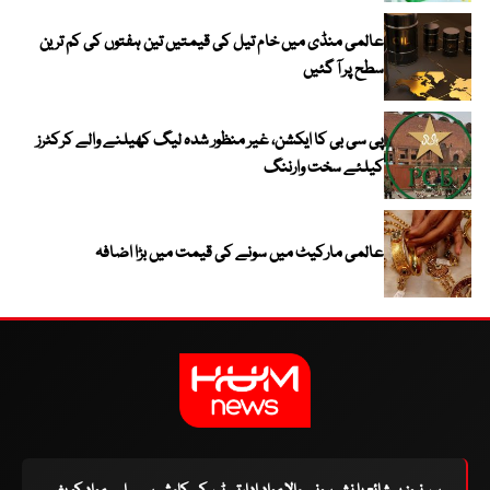
عالمی منڈی میں خام تیل کی قیمتیں تین ہفتوں کی کم ترین
سطح پر آ گئیں
پی سی بی کا ایکشن، غیر منظور شدہ لیگ کھیلنے والے کرکٹرز
کیلئے سخت وارننگ
عالمی مارکیٹ میں سونے کی قیمت میں بڑا اضافہ