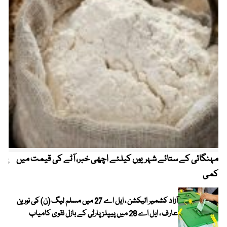
مہنگائی کے ستائے شہریوں کیلئے اچھی خبر، آٹے کی قیمت میں
پیٹ
کمی
آزاد کشمیر الیکشن ، ایل اے 27 میں مسلم لیگ (ن) کی نورین
عارف ، ایل اے 28 میں پیپلز پارٹی کے بازل نقوی کامیاب