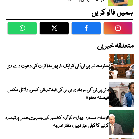
ہمیں فالو کریں
WhatsApp
Twitter
Facebook
Faceboo
متعلقہ خبریں
حکومت نے پی ٹی آئی کو ایک بارپھر مذاکرات کی دعوت دے دی
بانی پی ٹی آئی اور بشریٰ بی بی کی قیدِ تنہائی کیس، دلائل مکمل،
فیصلہ محفوظ
الزامات مسترد ، بھارت کو آزاد کشمیر کے جمہوری عمل پر تبصرہ
کرنے کا کوئی حق نہیں ، دفتر خارجہ