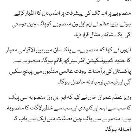
منصوبے پر اب تک کی پیشرفت پر اطمینان کا اظہار کرتے
ہوئے وزیراعظم نے ایم ایل ون منصوبے کو پاک چین دوستی
کی ایک شاندار مثال قرار دیا۔
انہوں نے کہا کہ منصوبےسے پاکستان میں بین الاقوامی معیار
کا جدید کمیونیکیشن انفراسٹرکچر قائم ہوگا۔ منصوبے سے
پاکستان کی برآمدات بروقت عالمی منڈیوں میں پہنچ سکیں
گی اور قیمتی زرمبادلہ حاصل ہوگا۔
وزیراعظم عمران خان نے کہا کہ ایم ایل ون منصوبہ سی پیک
کا سب سے اہم اور کلیدی اور سب سے خطیرلاگت کا منصوبہ
ہے۔ منصوبے سے پاک چین تعلقات میں ایک نئے باب کا
اضافہ ہوگا۔