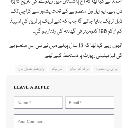
احمد نے کہا تھا کہ آج پاکستان میں ریلوے کی تاریخ کا بڑا
دن ہے۔ ایم ایل ون منصوبے کے تحت پشاور سے کراچی تک
ڈبل ٹریک بنایا جائے گا جب کہ نئے ٹریک پر ٹرین کی اسپیڈ
کم از کم 160 کلومیٹر فی گھنٹہ کی رفتار ہو گی۔
انہوں ںے کہا تھا کہ 13 سال پہلے میں نے ہی اس منصوبے
کی فیزیبلیٹی رپورٹ پر دستخط کیے تھے
ایم ایل ون منصوبہ
روزگار کے مواقع
سی پیک
وزیراعظم عمران خان
LEAVE A REPLY