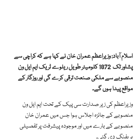
اسلام آباد: وزیراعظم عمران خان نے کہا ہے کہ کراچی سے
پشاور تک 1872 کلومیٹر طویل ریلوے ٹریک ایم ایل ون
منصوبے سے ملکی صنعت ترقی کرے گی اور روزگار کے
مواقع پیدا ہوں گے۔
وزیراعظم کی زیر صدارت سی پیک کے تحت ایم ایل ون
منصوبے کے جائزہ اجلاس ہوا جس میں عمران خان
منصوبے کے بارے میں اور موجودہ پیشرفت پر تفصیلی
بریفنگ دی گئی۔