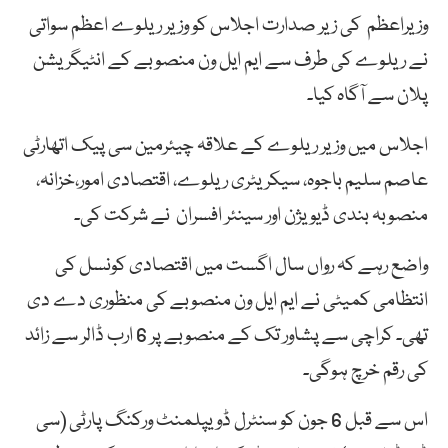
وزیراعظم کی زیر صدارت اجلاس کو وزیر ریلوے اعظم سواتی
نے ریلوے کی طرف سے ایم ایل ون منصوبے کے انٹیگریشن
پلان سے آگاہ کیا۔
اجلاس میں وزیر ریلوے کے علاقہ چیئرمین سی پیک اتھارٹی
عاصم سلیم باجوہ، سیکریٹری ریلوے، اقتصادی امور،خزانہ،
منصوبہ بندی ڈیویژن اور سینئر افسران نے شرکت کی۔
واضع رہے کہ رواں سال اگست میں اقتصادی کونسل کی
انتظامی کمیٹی نے ایم ایل ون منصوبے کی منظوری دے دی
تھی۔ کراچی سے پشاور تک کے منصوبے پر 6 ارب ڈالر سے زائد
کی رقم خرچ ہوگی۔
اس سے قبل 6 جون کو سنٹرل ڈویپلمنٹ ورکنگ پارٹی (سی