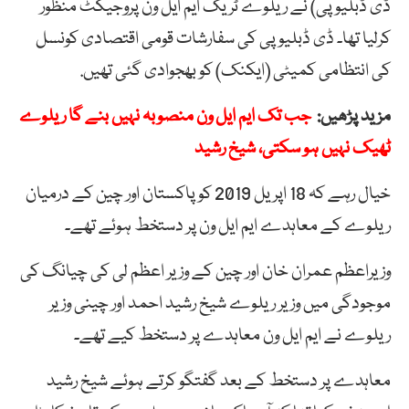
ڈی ڈبلیو پی) نے ریلوے ٹریک ایم ایل ون پروجیکٹ منظور
کرلیا تھا۔ ڈی ڈبلیو پی کی سفارشات قومی اقتصادی کونسل
کی انتظامی کمیٹی (ایکنک) کو بھجوادی گئی تھیں.
مزید پڑھیں:
جب تک ایم ایل ون منصوبہ نہیں بنے گا ریلوے
ٹھیک نہیں ہو سکتی، شیخ رشید
خیال رہے کہ 18 اپریل 2019 کو پاکستان اور چین کے درمیان
ریلوے کے معاہدے ایم ایل ون پر دستخط ہوئے تھے۔
وزیراعظم عمران خان اور چین کے وزیر اعظم لی کی چیانگ کی
موجودگی میں وزیر ریلوے شیخ رشید احمد اور چینی وزیر
ریلوے نے ایم ایل ون معاہدے پر دستخط کیے تھے۔
معاہدے پر دستخط کے بعد گفتگو کرتے ہوئے شیخ رشید