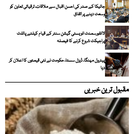
جائیکا کے صدر کی احسن اقبال سے ملاقات، ترقیاتی تعاون کو
وسعت دینے پر اتفاق
لاانفورسمنٹ انویسٹی گیشن سنٹر کے قیام کیلئے پائلٹ
پراجیکٹ شروع کرنے کا فیصلہ
پیٹرول مہنگا، ڈیزل سستا، حکومت نے نئی قیمتوں کا اعلان کر
دیا
مقبول ترین خبریں