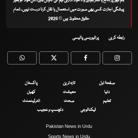
ہم نیوز پر شائع یا نشر ہونے والا مواد ادارتی ٹیم کی کاوش ہے۔ اس مواد کو بغیر
پیشگی اجازت کسی بھی صورت میں استعمال یا نقل کرنا درست نہیں۔ تمام
حقوق محفوظ ہیں © 2026
رابطہ کریں
پرائیویسی پالیسی
WhatsApp
Twitter
Facebook
Faceboo
صفحۂ اول
تازہ ترین
پاکستان
دنیا
معیشت
کھیل
تعلیم
صحت
انٹرٹینمنٹ
ٹیکنالوجی
دلچسپ و عجیب
Pakistan News in Urdu
Sports News in Urdu