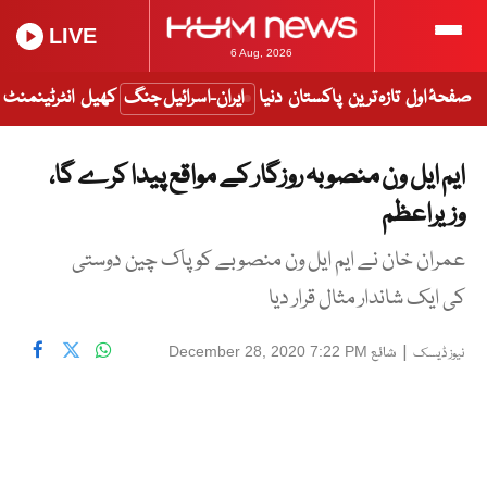
LIVE
6 Aug, 2026
صفحۂ اول
تازہ ترین
پاکستان
دنیا
ایران-اسرائیل جنگ
کھیل
انٹرٹینمنٹ
ایم ایل ون منصوبہ روزگار کے مواقع پیدا کرے گا،
وزیراعظم
عمران خان نے ایم ایل ون منصوبے کو پاک چین دوستی
کی ایک شاندار مثال قرار دیا
|
شائع
December 28, 2020 7:22 PM
نیوز ڈیسک