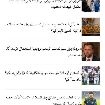
بانی پی ٹی آئی اور بشریٰ بی بی کی قیدِ تنہائی کیس، دلائل
مکمل، فیصلہ محفوظ
سونے کی قیمت میں مسلسل دوسرے روز ہوشربا اضافہ ،
فی تولہ کتنے کا ہو گیا؟
امریکا ایران سے نمٹنے کیلئے ہر ہتھیار استعمال کرے گا،
نائب صدر
پاکستان کیخلاف ٹیسٹ سیریز ، انگلینڈ کا 16 رکنی اسکواڈ
سامنے آ گیا
ویزا درخواست میں حقائق چھپانےکا الزام ثابت؛ کرکٹر حمزہ
نذر پر 2 سال کی پابندی