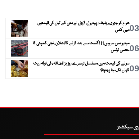
عوام کو جزوی ریلیف، پیٹرول، ڈیزل اور مٹی کے تیل کی قیمتوں
0
میں کمی
میٹرو بس سروس 11 اگست سے بند کرنے کا اعلان، نجی کمپنی کا
0
حتمی نوٹس
سونے کی قیمت میں مسلسل تیسرے روز بڑا اضافہ ، فی تولہ ریٹ
0
کہاں تک جا پہنچا؟
یزی سیکشنز