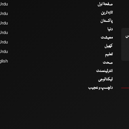
صفحۂ اول
Urdu
تازہ ترین
Urdu
پاکستان
Urdu
دنیا
Urdu
اس
معیشت
Urdu
کھیل
Urdu
تعلیم
lish
صحت
انٹرٹینمنٹ
ٹیکنالوجی
دلچسپ و عجیب