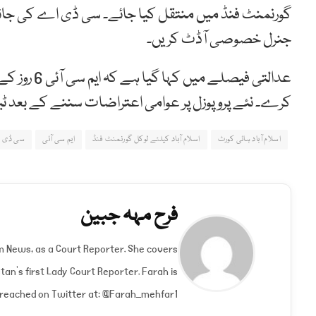
گورنمنٹ فنڈ میں منتقل کیا جائے۔ سی ڈی اے کی جان
جنرل خصوصی آڈٹ کریں۔
عدالتی فیصل
کرے۔ نئے پروپوزل پر عوامی اعتراضات سننے کے بعد ٹی
اسلام آباد ہائی کورٹ
اسلام آباد کیلئے لوکل گورنمنٹ فنڈ
ایم سی آئی
سی ڈی 
فرح مہہ جبین
um News, as a Court Reporter. She covers
an's first Lady Court Reporter. Farah is
e reached on Twitter at: @Farah_mehfar1