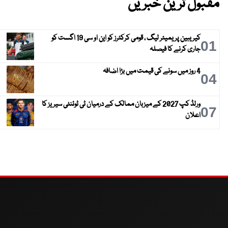
مقبول ترین خبریں
کیریبین پریمیئر لیگ ، قومی کرکٹرز کو این او سی 19 اگست کو
01
جاری کرنے کا فیصلہ
4 روز میں سونے کی قیمت میں بڑا اضافہ
04
ورلڈ کپ 2027 کے میزبان ممالک کے درمیان ٹی ٹوئنٹی سیریز کا
07
اعلان