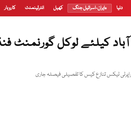
دنیا
ایران-اسرائیل جنگ
کھیل
انٹرٹینمنٹ
کاروبار
ٓباد کیلئے لوکل گورنمنٹ فنڈ
پراپرٹی ٹیکس تنازع کیس کا تفصیلی فیصلہ جاری