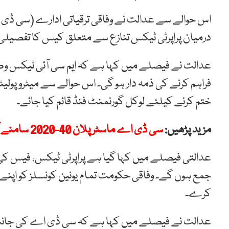
اس حوالے سے عدالت نے وفاقی ترقیاتی ادارے (سی ڈی اے) 
درمیان پراپرٹی ٹیکس تنازع سے متعلق کیس کا تفصیلی
عدالت نے فیصلے میں کہا ہے کہ ایم سی آئی ٹیکس وص
فراہم کرنے کی ذمہ دار ہو گی۔ اس حوالے سے میٹروپولیٹ
ختم کرنے کیلئے لوکل گورنمنٹ فنڈ قائم کیا جائے۔
مزید پڑھیں:
سی ڈی اے ماسٹر پلان 40-2020 سامنے آگیا
عدالتی فیصلے میں کہا گیا ہے پراپرٹی ٹیکس، فیس کی 
جمع ہوں گے۔ وفاقی حکومت تمام یونین کونسلز کو اپنے 
کرے۔