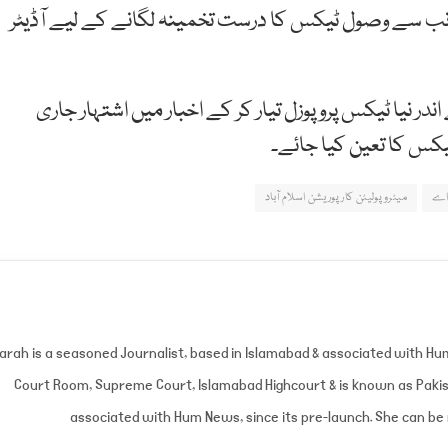
ب سے وصول ٹیکس کا درست تخمینہ لگانے کے لیے آڈیٹر
ے میں کہا گیا ہے کہ ایم سی آئی 6 روز کے اندر نیا ٹیکس پروپوزل تیار کر کے اخبار میں اشتہار جاری
کس کا تعین کیا جائے۔
اے
میٹروپولیٹن کارپوریشن اسلام آباد
arah is a seasoned Journalist, based in Islamabad & associated with H
Court Room, Supreme Court, Islamabad Highcourt & is known as Pakist
associated with Hum News, since its pre-launch. She can b