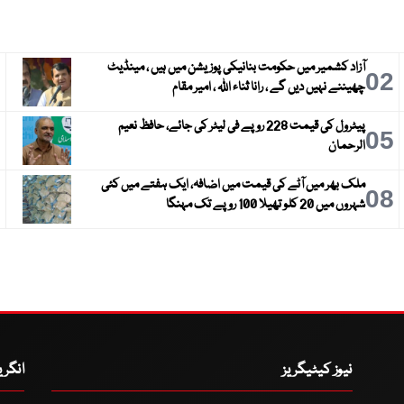
آزاد کشمیر میں حکومت بنانیکی پوزیشن میں ہیں ، مینڈیٹ
3
02
چھیننے نہیں دیں گے ، رانا ثناء اللہ ، امیر مقام
پیٹرول کی قیمت 228 روپے فی لیٹر کی جائے، حافظ نعیم
6
05
الرحمان
ملک بھر میں آٹے کی قیمت میں اضافہ، ایک ہفتے میں کئی
9
08
شہروں میں 20 کلو تھیلا 100 روپے تک مہنگا
نیوز کیٹیگریز
انگر