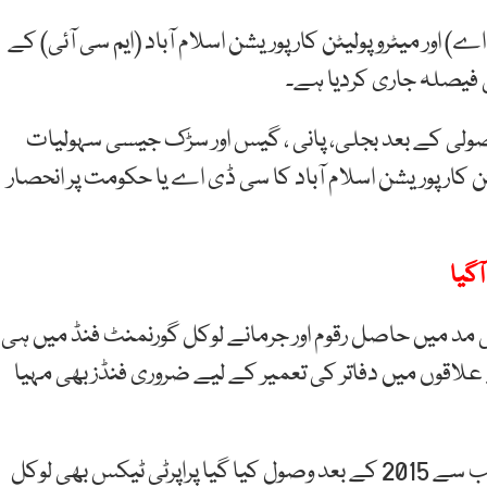
اور میٹروپولیٹن کارپوریشن اسلام آباد (ایم سی آئی) کے
 فیصلہ جاری کردیا ہے۔
ولی کے بعد بجلی، پانی ، گیس اور سڑک جیسی سہولیات
ن کارپوریشن اسلام آباد کا سی ڈی اے یا حکومت پر انحصار
مد میں حاصل رقوم اور جرمانے لوکل گورنمنٹ فنڈ میں ہی
علاقوں میں دفاتر کی تعمیر کے لیے ضروری فنڈز بھی مہیا
عدالت نے فیصلے میں کہا ہے کہ سی ڈی اے کی جانب سے 2015 کے بعد وصول کیا گیا پراپرٹی ٹیکس بھی لوکل