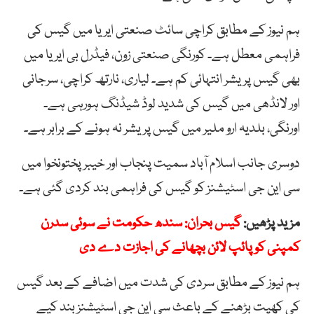
ہم نیوز کے مطابق کراچی سائٹ صنعتی ایریا میں گیس کی
فراہمی معطل ہے۔ کورنگی صنعتی زون، فیڈرل بی ایریا میں
بھی گیس پریشر انتہائی کم ہے۔ لیاری، نارتھ کراچی، سرجانی
اور لانڈھی میں گیس کی شدید لوڈ شیڈنگ ہورہی ہے۔
اورنگی، بلدیہ ارو ملیر میں گیس پریشر نہ ہونے کے برابر ہے۔
دوسری جانب اسلام آباد سمیت پنجاب اور خیبرپختونخوا میں
سی این جی اسٹیشنز کو گیس کی فراہمی بند کردی گئی ہے۔
مزید پڑھیں:
گیس بحران: سندھ حکومت نے سوئی سدرن
کمپنی کو پائپ لائن بچھانے کی اجازت دے دی
ہم نیوز کے مطابق سردی کی شدت میں اضافے کے بعد گیس
کی کھپت بڑھنے کے باعث سی این جی اسٹیشنز بند کیے