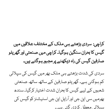
کراچی: سردی بڑھتے ہی ملک کے مختلف علاقوں میں
گیس کا بحران سنگین ہوگیا۔ کراچی میں صنعتی اور گھریلو
صارفین گیس کی راہ دیکھنے پر مجبور ہوگئے ہیں۔
سردی کی شدت بڑھتے ہی ملک بھر میں گیس کی سپلائی
کم ہوگئی ہے۔ گھریلو صارفین کے ساتھ ساتھ صنعتی
شعبوں کے لیے گیس کا بحران شدت اختیار کرگیا۔ سندھ
بھرمیں سی این جی اور آرایل این جی اسٹیشنز کو گیس کی
سپلائی معطل کردی گئی ہے۔