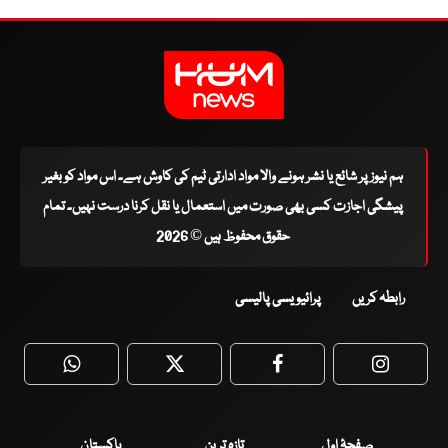
ہم نیوز پر شائع یا نشر ہونے والا مواد ادارتی ٹیم کی کاوش ہے۔ اس مواد کو بغیر
پیشگی اجازت کسی بھی صورت میں استعمال یا نقل کرنا درست نہیں۔ تمام
حقوق محفوظ ہیں © 2026
رابطہ کریں
پرائیویسی پالیسی
WhatsApp
Twitter
Facebook
Faceboo
صفحۂ اول
تازہ ترین
پاکستان