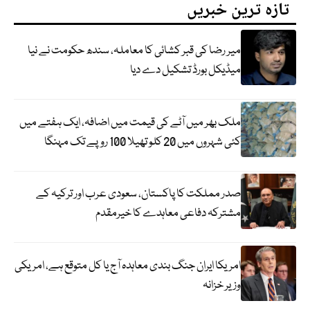
تازہ ترین خبریں
میر رضا کی قبر کشائی کا معاملہ، سندھ حکومت نے نیا
میڈیکل بورڈ تشکیل دے دیا
ملک بھر میں آٹے کی قیمت میں اضافہ، ایک ہفتے میں
کئی شہروں میں 20 کلو تھیلا 100 روپے تک مہنگا
صدر مملکت کا پاکستان، سعودی عرب اور ترکیہ کے
مشترکہ دفاعی معاہدے کا خیرمقدم
امریکا ایران جنگ بندی معاہدہ آج یا کل متوقع ہے، امریکی
وزیر خزانہ