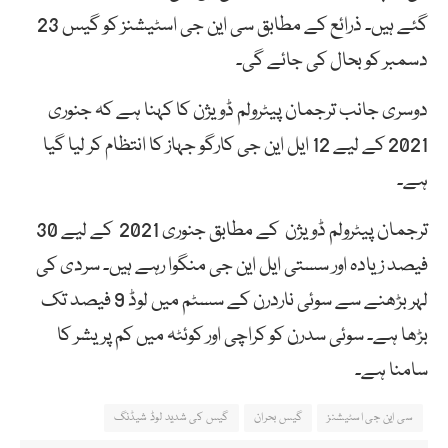
گئے ہیں۔ ذرائع کے مطابق سی این جی اسٹیشنز کو گیس 23
دسمبر کو بحال کی جائے گی۔
دوسری جانب ترجمان پیٹرولم ڈویژن کا کہنا ہے کہ جنوری
2021 کے لیے 12 ایل این جی کارگو جہاز کا انتظام کر لیا گیا
ہے۔
ترجمان پیٹرولم ڈویژن کے مطابق جنوری 2021 کے لیے 30
فیصد زیادہ اور سستی ایل این جی منگوا رہے ہیں۔ سردی کی
لہر بڑھنے سے سوئی ناردرن کے سسٹم میں لوڈ 9 فیصد تک
بڑھا ہے۔ سوئی سدرن کو کراچی اور کوئٹہ میں کم پریشر کا
سامنا ہے۔
سی این جی اسٹیشنز
گیس بحران
گیس کی شدید لوڈ شیڈنگ