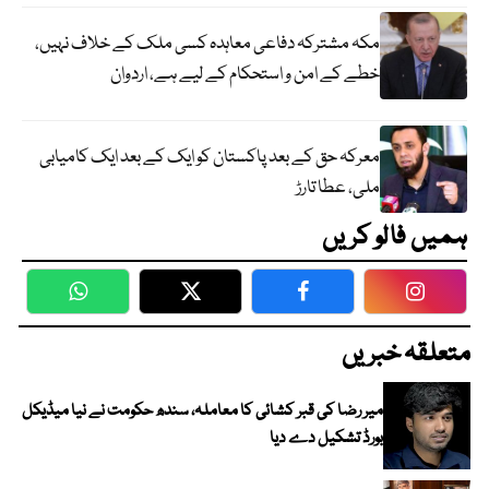
مکہ مشترکہ دفاعی معاہدہ کسی ملک کے خلاف نہیں،
خطے کے امن و استحکام کے لیے ہے، اردوان
معرکہ حق کے بعد پاکستان کو ایک کے بعد ایک کامیابی
ملی، عطا تارڑ
ہمیں فالو کریں
WhatsApp
Twitter
Facebook
Faceboo
متعلقہ خبریں
میر رضا کی قبر کشائی کا معاملہ، سندھ حکومت نے نیا میڈیکل
بورڈ تشکیل دے دیا