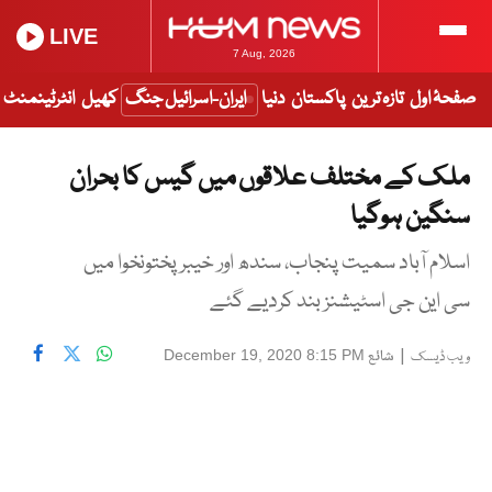
LIVE
7 Aug, 2026
صفحۂ اول
تازہ ترین
پاکستان
دنیا
ایران-اسرائیل جنگ
کھیل
انٹرٹینمنٹ
ملک کے مختلف علاقوں میں گیس کا بحران
سنگین ہوگیا
اسلام آباد سمیت پنجاب، سندھ اور خیبرپختونخوا میں
سی این جی اسٹیشنز بند کردیے گئے
|
شائع
December 19, 2020 8:15 PM
ویب ڈیسک