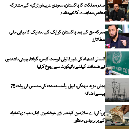
صدر مملکت کا پاکستان، سعودی عرب اور ترکیہ کے مشترکہ
دفاعی معاہدے کا خیرمقدم
معرکہ حق کے بعد پاکستان کو ایک کے بعد ایک کامیابی ملی،
عطا تارڑ
انسانی اعضاء کی غیر قانونی فروخت کیس، گرفتار چینی باشندوں
نے ضمانت کیلئے ہائیکورٹ سے رجوع کرلیا
بجلی مزید مہنگی، فیول ایڈجسٹمنٹ کی مد میں فی یونٹ 75
پیسے اضافہ
پی آئی اے ملازمین کیلئے بڑی خوشخبری، ایک بنیادی تنخواہ
کے برابر بونس منظور