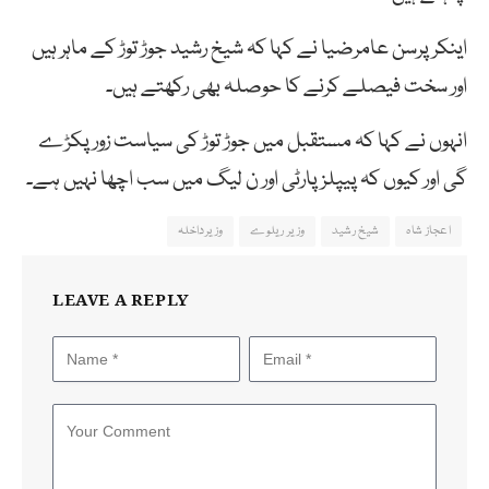
اینکرپرسن عامرضیا نے کہا کہ شیخ رشید جوڑ توڑ کے ماہر ہیں
اور سخت فیصلے کرنے کا حوصلہ بھی رکھتے ہیں۔
انہوں نے کہا کہ مستقبل میں جوڑ توڑ کی سیاست زور پکڑے
گی اور کیوں کہ پیپلزپارٹی اور ن لیگ میں سب اچھا نہیں ہے۔
اعجاز شاہ
شیخ رشید
وزیر ریلوے
وزیرداخلہ
LEAVE A REPLY