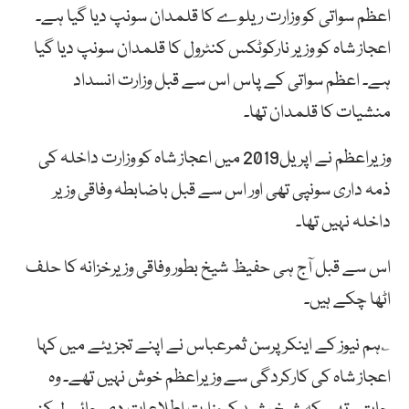
اعظم سواتی کو وزارت ریلوے کا قلمدان سونپ دیا گیا ہے۔
اعجاز شاہ کو وزیر نارکوٹکس کنٹرول کا قلمدان سونپ دیا گیا
ہے۔ اعظم سواتی کے پاس اس سے قبل وزارت انسداد
منشیات کا قلمدان تھا۔
وزیراعظم نے اپریل2019 میں اعجاز شاہ کو وزارت داخلہ کی
ذمہ داری سونپی تھی اور اس سے قبل باضابطہ وفاقی وزیر
داخلہ نہیں تھا۔
اس سے قبل آج ہی حفیظ شیخ بطور وفاقی وزیرخزانہ کا حلف
اٹھا چکے ہیں۔
؎ہم نیوز کے اینکر پرسن ثمرعباس نے اپنے تجزیئے میں کہا
اعجاز شاہ کی کارکردگی سے وزیراعظم خوش نہیں تھے۔ وہ