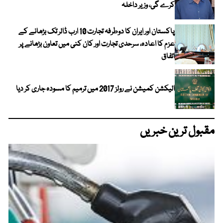
کرے گی، وزیر داخلہ
پاکستان اور ایران کا دوطرفہ تجارت 10 ارب ڈالر تک بڑھانے کے
عزم کا اعادہ، سرحدی تجارت اور کان کنی میں تعاون بڑھانے پر
اتفاق
الیکشن کمیشن نے رولز 2017 میں ترمیم کا مسودہ جاری کر دیا
مقبول ترین خبریں