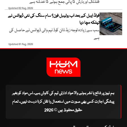
فلڈنگ اور بارش کا پانی جمع ہونے کا خدشہ ہے
Updated 02 Aug, 2026
فولڈ ایبل کے بعد اب رولیبل فون؟ سام سنگ کی نئی ڈیوائس نے
تہلکہ مچا دیا
سب سے زیادہ توجہ زیڈ نائن کوڈ نیم والی ڈیوائس نے حاصل کی
ہے
Updated 01 Aug, 2026
ہم نیوز پر شائع یا نشر ہونے والا مواد ادارتی ٹیم کی کاوش ہے۔ اس مواد کو بغیر
پیشگی اجازت کسی بھی صورت میں استعمال یا نقل کرنا درست نہیں۔ تمام
حقوق محفوظ ہیں © 2026