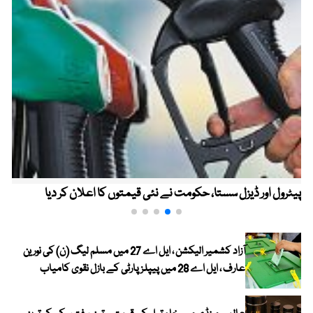
پیٹرول اور ڈیزل سستا، حکومت نے نئی قیمتوں کا اعلان کر دیا
آزاد کشمیر الیکشن ، ایل اے 27 میں مسلم لیگ (ن) کی نورین
عارف ، ایل اے 28 میں پیپلز پارٹی کے بازل نقوی کامیاب