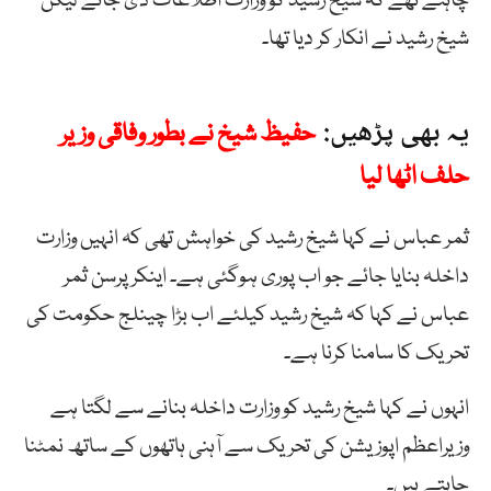
چاہتے تھے کہ شیخ رشید کو وزارت اطلاعات دی جائے لیکن
شیخ رشید نے انکار کر دیا تھا۔
یہ بھی پڑھیں:
حفیظ شیخ نے بطور وفاقی وزیر
حلف اٹھا لیا
ثمر عباس نے کہا شیخ رشید کی خواہش تھی کہ انہیں وزارت
داخلہ بنایا جائے جو اب پوری ہوگئی ہے۔ اینکرپرسن ثمر
عباس نے کہا کہ شیخ رشید کیلئے اب بڑا چینلج حکومت کی
تحریک کا سامنا کرنا ہے۔
انہوں نے کہا شیخ رشید کو وزارت داخلہ بنانے سے لگتا ہے
وزیراعظم اپوزیشن کی تحریک سے آہنی ہاتھوں کے ساتھ نمٹنا
چاہتے ہیں۔