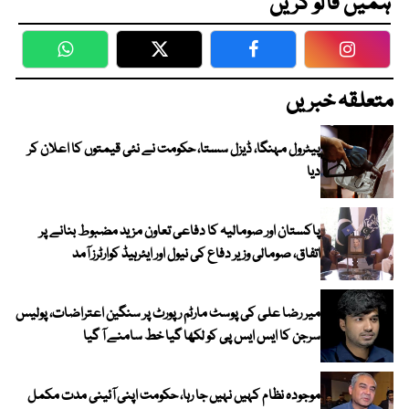
ہمیں فالو کریں
WhatsApp
Twitter
Facebook
Faceboo
متعلقہ خبریں
پیٹرول مہنگا، ڈیزل سستا، حکومت نے نئی قیمتوں کا اعلان کر
دیا
پاکستان اور صومالیہ کا دفاعی تعاون مزید مضبوط بنانے پر
اتفاق، صومالی وزیر دفاع کی نیول اور ایئرہیڈ کوارٹرز آمد
میر رضا علی کی پوسٹ مارٹم رپورٹ پر سنگین اعتراضات، پولیس
سرجن کا ایس ایس پی کو لکھا گیا خط سامنے آ گیا
موجودہ نظام کہیں نہیں جا رہا، حکومت اپنی آئینی مدت مکمل