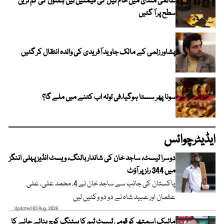
عالمی منڈی میں خام تیل کی قیمتیں تین ہفتوں کی کم ترین
سطح پر آ گئیں
پشاور زلمی کے مالک جاوید آفریدی کی والدہ انتقال کر گئیں
سونا پھر سستا ہوگیا،فی تولہ اب کتنے میں ملے گا؟
ایڈیٹرچوائس
دوسرا ٹیسٹ، ساجد خان کی شاندار بالنگ، ویسٹ انڈیز پہلی اننگز
میں 344 رنز پر آؤٹ
پاکستان کی جانب سے ساجد خان نے 4، محمد علی، علی
عثمان اور عبید شاہ نے دو دو وکٹیں لیں
Updated 03 Aug, 2026
مائیک اسمتھ کو قومی ٹیسٹ ٹیم کا بیٹنگ کوچ بنائے جانے کا