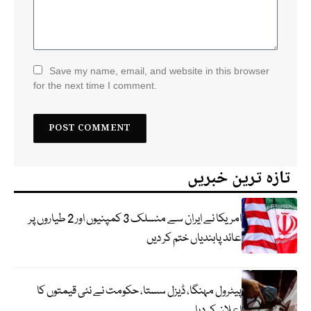
Save my name, email, and website in this browser
for the next time I comment.
تازہ ترین خبریں
امریکا نے ایران سے منسلک 3 کمپنیوں اور 2 طیاروں پر
عائد پابندیاں ختم کر دیں
پیٹرول مہنگا، ڈیزل سستا، حکومت نے نئی قیمتوں کا
اعلان کر دیا