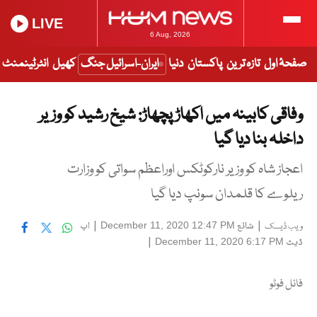
LIVE
6 Aug, 2026
صفحۂ اول
تازہ ترین
پاکستان
دنیا
ایران-اسرائیل جنگ
کھیل
انٹرٹینمنٹ
وفاقی کابینہ میں اکھاڑ پچھاڑ: شیخ رشید کو وزیر
داخلہ بنا دیا گیا
اعجاز شاہ کو وزیر نارکوٹکس اوراعظم سواتی کو وزارت
ریلوے کا قلمدان سونپ دیا گیا
|
شائع
|
اپ
December 11, 2020 12:47 PM
ویب ڈیسک
ڈیٹ
|
December 11, 2020 6:17 PM
فائل فوٹو