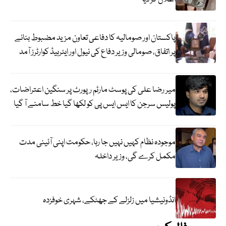
پاکستان اور صومالیہ کا دفاعی تعاون مزید مضبوط بنانے
پر اتفاق، صومالی وزیر دفاع کی نیول اور ایئرہیڈ کوارٹرز آمد
میر رضا علی کی پوسٹ مارٹم رپورٹ پر سنگین اعتراضات،
پولیس سرجن کا ایس ایس پی کو لکھا گیا خط سامنے آ گیا
موجودہ نظام کہیں نہیں جا رہا، حکومت اپنی آئینی مدت
مکمل کرے گی، وزیر داخلہ
انڈونیشیا میں زلزلے کے جھٹکے، شہری خوفزدہ