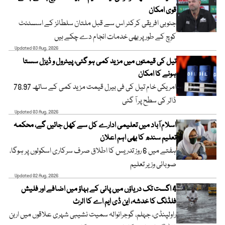
قوی امکان
جنوبی افریقی کرکٹر اس سے قبل ملتان سلطانز کے اسسٹنٹ
کوچ کے طور پر بھی خدمات انجام دے چکے ہیں
Updated 03 Aug, 2026
تیل کی قیمتوں میں مزید کمی ہو گئی، پیٹرول و ڈیزل سستا
ہونے کا امکان
امریکی خام تیل کی فی بیرل قیمت مزید کمی کے ساتھ 78.97
ڈالر کی سطح پر آ گئی
Updated 03 Aug, 2026
اسلام آباد میں تعلیمی ادارے کل سے کھل جائیں گے، محکمہ
تعلیم سندھ کا بھی اہم اعلان
ہفتے میں 6 روز تدریس کا اطلاق صرف سرکاری اسکولوں پر ہوگا،
صوبائی وزیر تعلیم
Updated 02 Aug, 2026
4 اگست تک دریاؤں میں پانی کے بہاؤ میں اضافے اور فلیش
فلڈنگ کا خدشہ، این ڈی ایم اے کا الرٹ
راولپنڈی، جہلم، گوجرانوالہ سمیت نشیبی شہری علاقوں میں اربن