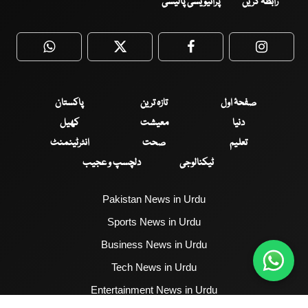
رابطہ کریں
پرائیویسی پالیسی
WhatsApp
Twitter
Facebook
Faceboo
صفحۂ اول
تازہ ترین
پاکستان
دنیا
معیشت
کھیل
تعلیم
صحت
انٹرٹینمنٹ
ٹیکنالوجی
دلچسپ و عجیب
Pakistan News in Urdu
Sports News in Urdu
Business News in Urdu
Tech News in Urdu
Entertainment News in Urdu