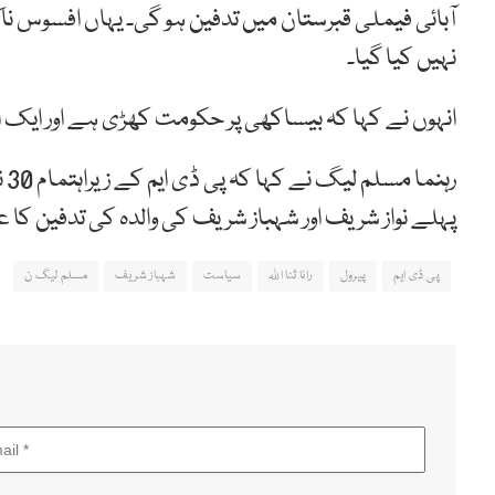
آبائی فیملی قبرستان میں تدفین ہو گی۔ یہاں افسوس ناک
نہیں کیا گیا۔
انہوں نے کہا کہ بیساکھی پر حکومت کھڑی ہے اور ایک ا
رہ
پہلے نواز شریف اور شہباز شریف کی والدہ کی تدفین کا 
پی ڈی ایم
پیرول
رانا ثنا اللہ
سیاست
شہباز شریف
مسلم لیگ ن