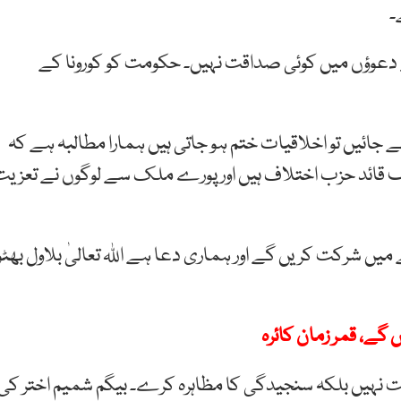
۔
 دعوؤں میں کوئی صداقت نہیں۔ حکومت کو کورونا کے
جائیں تو اخلاقیات ختم ہو جاتی ہیں ہمارا مطالبہ ہے کہ
ریف قائد حزب اختلاف ہیں اور پورے ملک سے لوگوں نے تعزیت
یں شرکت کریں گے اور ہماری دعا ہے اللہ تعالیٰ بلاول بھٹو
گے، قمر زمان کائرہ
ست نہیں بلکہ سنجیدگی کا مظاہرہ کرے۔ بیگم شمیم اختر کی