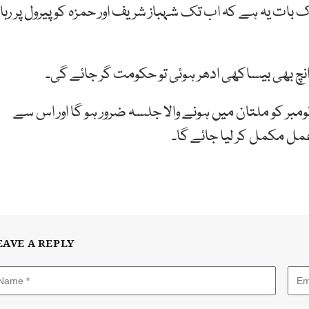
 بات یہ ہے کہ اب تک شہباز شریف اور حمزہ کو پیرول پر رہا
نچ بھی بیساکھی ادھر ہوئی تو حکومت گر جائے گی۔
نما مسلم لیگ نے کہا کہ پی ڈی ایم کے زیراہتمام 30 نومبر کو ملتان میں ہونے والا جلسہ ضرور ہو گا اور اس سے
عمل مکمل کر لیا جائے گا۔
EAVE A REPLY