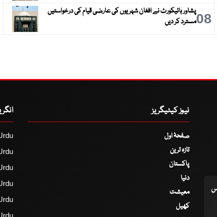
پشاور ہائیکورٹ نے افغان شہریوں کی عارضی قیام کی درخواستیں
9
08
مسترد کر دیں
نیوز کیٹیگریز
انگر
صفحۂ اول
Urdu
تازہ ترین
Urdu
پاکستان
Urdu
دنیا
Urdu
اس
معیشت
Urdu
کھیل
Urdu