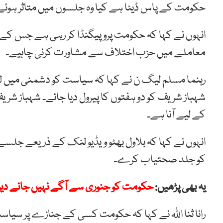
حکومت کے پاس ڈیٹا ہے کیا وہ جلسوں میں متاثر ہوئے
انہوں نے کہا کہ حکومت پروپیگنڈا کر رہی ہے جس کے
معاملے میں حزب اختلاف سے مشاورت کرنی چاہیے۔
رہنما مسلم لیگ ن نے کہا کہ سیاست کو دشمنی میں لے 
شہباز شریف کو دو ہفتوں کا پیرول دیا جائے۔ شہباز ش
کے لیے آنا ہے۔
انہوں نے کہا کہ بلاول بھٹو ویڈیو لنک کے ذریعے جلسے م
کو جلد صحتیاب کرے۔
یہ بھی پڑھیں:
حکومت کو جنوری سے آگے نہیں جانے دیں 
رانا ثنا اللہ نے کہا کہ حکومت کسی کے جنازے پر سیا