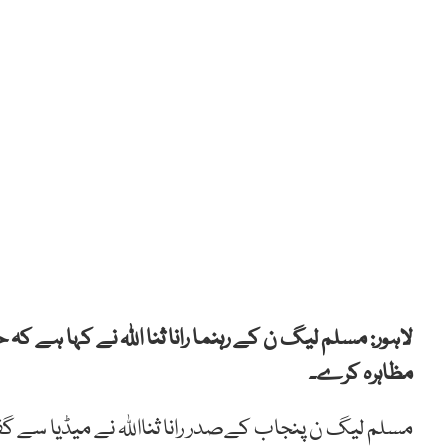
لاہور: مسلم لیگ ن کے رہنما رانا ثنا اللہ نے کہا ہ
مظاہرہ کرے۔
مسلم لیگ ن پنجاب کےصدر رانا ثنااللہ نے میڈیا سے گفت