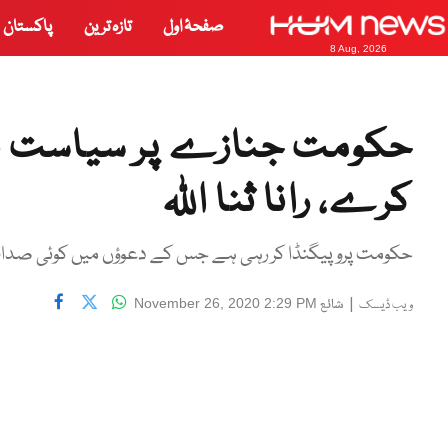
صفحۂ اول
تازہ ترین
پاکستان
8 Aug, 2026
حکومت جنازے پر سیاست نہ
کرے، رانا ثنا اللہ
حکومت پروپیگنڈا کر رہی ہے جس کے دعوؤں میں کوئی صداقت
|
شائع
November 26, 2020 2:29 PM
ویب ڈیسک