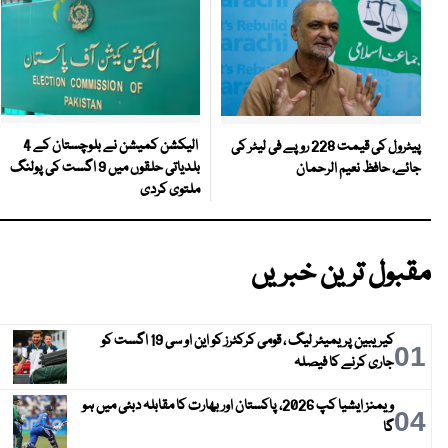
الیکشن کمیشن نے بلوچستان کے 4
پیٹرول کی قیمت 228 روپے فی لیٹر کی
بلدیاتی حلقوں میں 9 اگست کی پولنگ
جائے، حافظ نعیم الرحمان
ملتوی کردی
مقبول ترین خبریں
کیریبین پریمیئر لیگ ، قومی کرکٹرز کو این او سی 19 اگست کو
01
جاری کرنے کا فیصلہ
ویمنز ایشیا کپ 2026، پاکستان اور بھارت کا مقابلہ دبئی میں ہو
04
گا