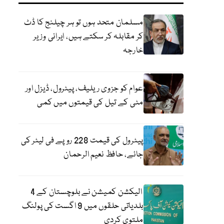
مسلمان متحد ہوں تو ہر چیلنج کا ڈٹ
کر مقابلہ کر سکتے ہیں، ایرانی وزیر
خارجہ
عوام کو جزوی ریلیف، پیٹرول، ڈیزل اور
مٹی کے تیل کی قیمتوں میں کمی
پیٹرول کی قیمت 228 روپے فی لیٹر کی
جائے، حافظ نعیم الرحمان
الیکشن کمیشن نے بلوچستان کے 4
بلدیاتی حلقوں میں 9 اگست کی پولنگ
ملتوی کردی