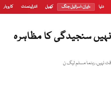
دنیا
ایران-اسرائیل جنگ
کھیل
انٹرٹینمنٹ
کاروبار
یں سنجیدگی کا مظاہرہ
 نہیں، رہنما مسلم لیگ ن