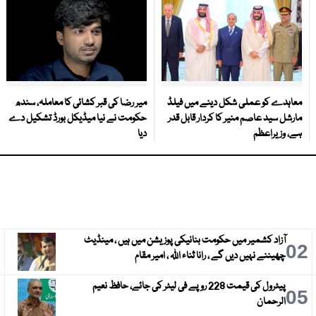
معاہدے کو عملی شکل دینے میں فیلڈ
میر رضا کی قبر کشائی کا معاملہ، سندھ
مارشل سید عاصم منیر کا کردار قابل قدر
حکومت نے نیا میڈیکل بورڈ تشکیل دے
ہے، وزیراعظم
دیا
آزاد کشمیر میں حکومت بنانیکی پوزیشن میں ہیں ، مینڈیٹ
3
02
چھیننے نہیں دیں گے ، رانا ثناء اللہ ، امیر مقام
پیٹرول کی قیمت 228 روپے فی لیٹر کی جائے، حافظ نعیم
6
05
الرحمان