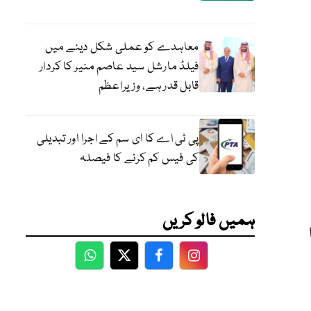
معاہدے کو عملی شکل دینے میں
فیلڈ مارشل سید عاصم منیر کا کردار
قابل قدر ہے، وزیراعظم
پی ٹی اے کا ای سم کے اجرا اور تبدیلی
کی فیس کم کرنے کا فیصلہ
ہمیں فالو کریں
WhatsApp
Twitter
Facebook
Facebook