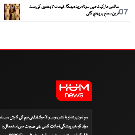
عالمی مارکیٹ میں سونا مزید مہنگا ، قیمت 7 ہفتوں کی بلند
07
ترین سطح پر پہنچ گئی
ہم نیوز پر شائع یا نشر ہونے والا مواد ادارتی ٹیم کی کاوش ہے۔ 
مواد کو بغیر پیشگی اجازت کسی بھی صورت میں استعمال یا