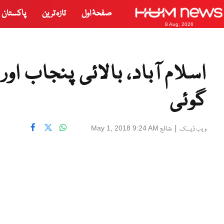
صفحۂ اول
تازہ ترین
پاکستان
8 Aug, 2026
اسلام آباد، بالائی پنجاب ا
گوئی
|
شائع
May 1, 2018 9:24 AM
ویب ڈیسک