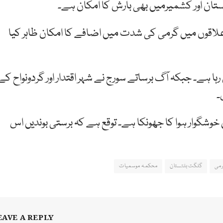
ان اور کشمیرمیں بھی بارش کا امکان ہے۔
 علاقوں میں گرمی کی شدت میں اضافے کا امکان ظاہر کیا
ہے۔ جبکہ آگ برساتے سورج نے شہر اقتدار اور گردونواح کے
۔
شگوار ہوا کا جھونکا ہے۔ توقع ہے کہ برستی بوندیں اس
می
گلگت بلتستان
محکمہ موسمیات
EAVE A REPLY