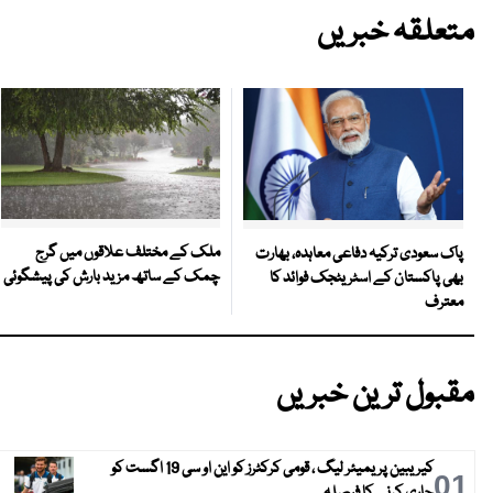
متعلقہ خبریں
ملک کے مختلف علاقوں میں گرج
پاک سعودی ترکیہ دفاعی معاہدہ، بھارت
چمک کے ساتھ مزید بارش کی پیشگوئی
بھی پاکستان کے اسٹریٹجک فوائد کا
معترف
مقبول ترین خبریں
کیریبین پریمیئر لیگ ، قومی کرکٹرز کو این او سی 19 اگست کو
01
جاری کرنے کا فیصلہ