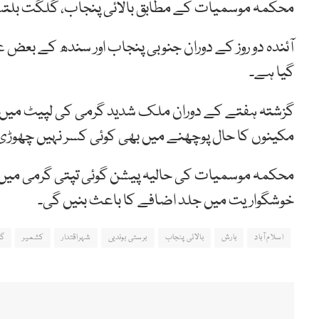
محکمہ موسمیات کے مطابق بالائی پنجاب، گلگت بلتست
آئندہ دو روز کے دوران جنوبی پنجاب اور سندھ کے بعض
گیا ہے۔
گزشتہ ہفتے کے دوران ملک شدید گرمی کی لپیٹ میں رہا 
مکینوں کا حال پوچھنے میں بھی کوئی کسر نہیں چھوڑی
محکمہ موسمیات کی حالیہ پیشن گوئی تپتی گرمی میں خو
خوشگواریت میں جلد اضافے کا باعث بنیں گی۔
اسلام آباد
بارش
بالائی پنجاب
برستی بوندیں
شہراقتدار
کشمیر
گر