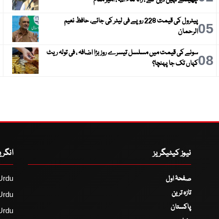
پیٹرول کی قیمت 228 روپے فی لیٹر کی جائے، حافظ نعیم
6
05
الرحمان
سونے کی قیمت میں مسلسل تیسرے روز بڑا اضافہ ، فی تولہ ریٹ
9
08
کہاں تک جا پہنچا؟
نیوز کیٹیگریز
انگر
صفحۂ اول
Urdu
تازہ ترین
Urdu
پاکستان
Urdu