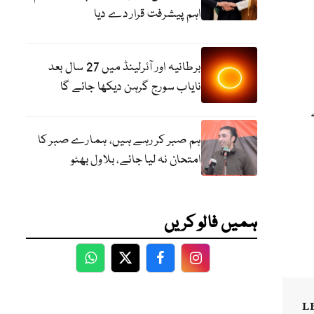
اہم پیشرفت قرار دے دیا
برطانیہ اور آئرلینڈ میں 27 سال بعد
نایاب سورج گرہن دیکھا جائے گا
ہم صبر کر رہے ہیں، ہمارے صبر کا
امتحان نہ لیا جائے، بلاول بھٹو
ہمیں فالو کریں
WhatsApp
Twitter
Facebook
Facebook
L