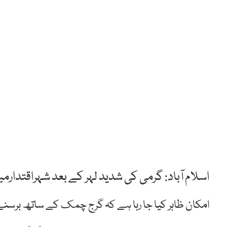
اسلام آباد: گرمی کی شدید لہر کے بعد شہراقتدا
امکان ظاہر کیا جا رہا ہے کہ گرج چمک کے ساتھ برسن