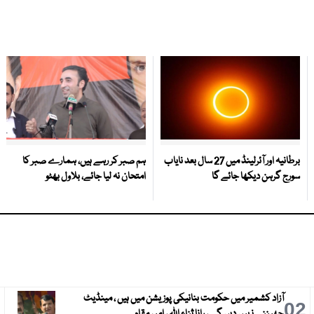
برطانیہ اور آئرلینڈ میں 27 سال بعد نایاب
ہم صبر کر رہے ہیں، ہمارے صبر کا
سورج گرہن دیکھا جائے گا
امتحان نہ لیا جائے، بلاول بھٹو
آزاد کشمیر میں حکومت بنانیکی پوزیشن میں ہیں ، مینڈیٹ
3
02
چھیننے نہیں دیں گے ، رانا ثناء اللہ ، امیر مقام