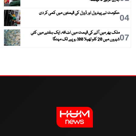
حکومت نے پیٹرول اور ڈیزل کی قیمتوں میں کمی کر دی
04
ملک بھر میں آٹے کی قیمت میں اضافہ، ایک ہفتے میں کئی
07
شہروں میں 20 کلو تھیلا 100 روپے تک مہنگا