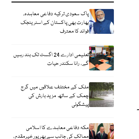
پاک سعودی ترکیہ دفاعی معاہدہ،
بھارت بھی پاکستان کے اسٹریٹجک
فوائد کا معترف
تعلیمی ادارے 24 اگست تک بند رہیں
گے، رانا سکندر حیات
ملک کے مختلف علاقوں میں گرج
چمک کے ساتھ مزید بارش کی
پیشگوئی
مکہ دفاعی معاہدے کا اسلامی
ممالک کی جانب سے بھرپور خیرمقدم،