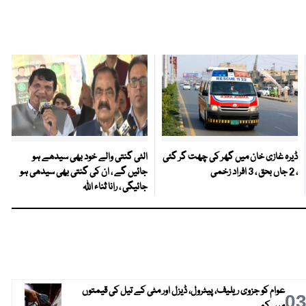
ڈیرہ غازی خان میں گھر کی چھت گر گئی
الٹی گنتی والے خود بھی سیدھے ہو
، 2 جاں بحق ، 3 افراد زخمی
جائیں گے ، ان کی گنتی بھی سیدھی ہو
جائیگی ، رانا ثناء اللہ
عوام کو جزوی ریلیف، پیٹرول، ڈیزل اور مٹی کے تیل کی قیمتوں
0
میں کمی