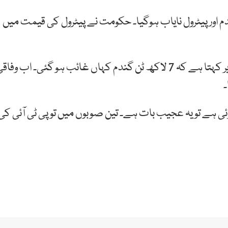
دم اور پیٹرول نایاب ہوگیا۔ حکومت نے پیٹرول کی قیمت میں
جب پیٹرول کی قیمت بڑھائی تو دستیاب ہوگیا۔ ایک وزیر کہتا ہے کہ 7 لاکھ ٹن گندم کہاں غائب ہو گئی۔ اب وفا
۔
ی ہے تو یہ عجیب بات ہے۔ تین صوبوں میں تو پی ٹی آئی کی