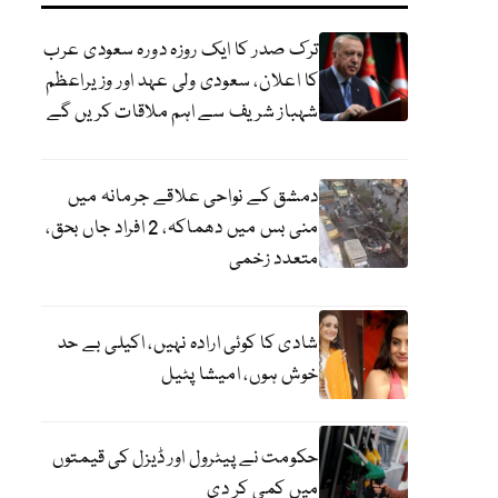
ترک صدر کا ایک روزہ دورہ سعودی عرب
کا اعلان، سعودی ولی عہد اور وزیراعظم
شہباز شریف سے اہم ملاقات کریں گے
دمشق کے نواحی علاقے جرمانہ میں
منی بس میں دھماکہ، 2 افراد جاں بحق،
متعدد زخمی
شادی کا کوئی ارادہ نہیں، اکیلی بے حد
خوش ہوں، امیشا پٹیل
حکومت نے پیٹرول اور ڈیزل کی قیمتوں
میں کمی کر دی