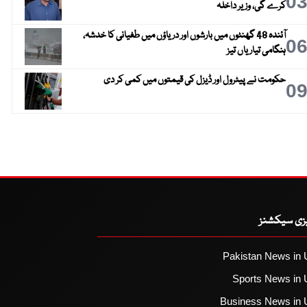
0
کرے گی، وزیر داخلہ
آئندہ 48 گھنٹوں میں بارشوں اور دریاؤں میں طغیانی کا خدشہ،
0
ہنگامی تیاریاں تیز
حکومت نے پیٹرول اور ڈیزل کی قیمتوں میں کمی کر دی
0
یزی سیکشنز
Pakistan News in 
Sports News in 
Business News in 