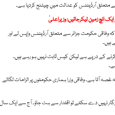
ے متعلق آرڈیننس کو عدالت میں چیلنج کردیا ہے۔
ایک انچ زمین لیکرجائیں: وزیراعلیٰ
کہ وفاقی حکومت جزائر سے متعلق آرڈیننس واپس لے اور
کرنے کے درپے ہے لیکن کیس ثابت نہیں ہو رہے ہیں۔
ہے۔
ہ غصہ آتا ہے۔ وفاقی وزرا ہماری حکومتوں پر الزامات لگاتے
زگار نہیں دے سکتے تو اقتدار سے ہٹ جاؤ۔ آج سے ایک سال