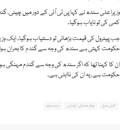
وزیراعلیٰ سندھ نے کہا پی ٹی آئی کے دور میں چینی، گن
کمی کی تو نایاب ہوگیا۔
حکومت کہتی ہے سندھ کی وجہ سے گندم کا بحران ہوا
ان کا کہنا تھا کہ اگر سندھ کی وجہ سے گندم مہنگی ہوئ
حکومت ہے، یہ ان کی نااہلی ہے۔
اٹارنی جنرل
جزائر صدارتی آرڈیننس
سندھ جزائر