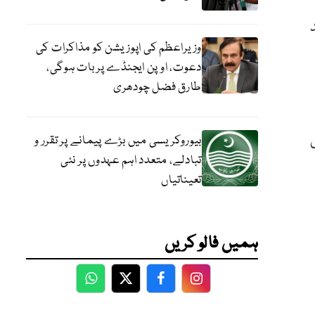
وزیراعظم کی اپوزیشن کو مذاکرات کی
دعوت، اوپن ایجنڈے پر بات ہوگی،
طارق فضل چودھری
بیوروکریسی میں بڑے پیمانے پر تقرر و
تبادلے، متعدد اہم عہدوں پر نئی
تعیناتیاں
ہمیں فالو کریں
WhatsApp
Twitter
Facebook
Facebook