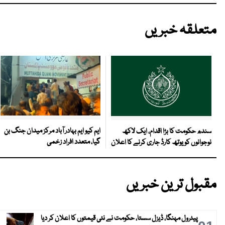
متعلقہ خبریں
ایم کیو ایم بہادر آباد مرکز میدان جنگ بن
سندھ حکومت کا بڑا اقدام، ایک لاکھ
گیا، متعدد افراد زخمی
نوجوانوں کو یوتھ کارڈ جاری کرنے کا اعلان
مقبول ترین خبریں
پیٹرول مہنگا، ڈیزل سستا، حکومت نے نئی قیمتوں کا اعلان کر دیا