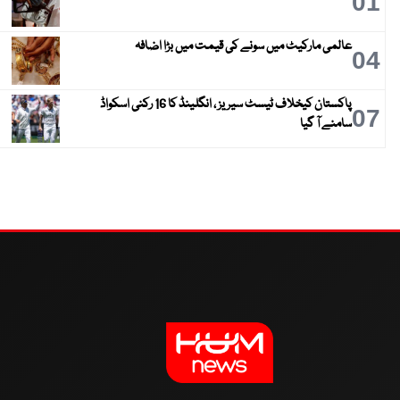
01
عالمی مارکیٹ میں سونے کی قیمت میں بڑا اضافہ
04
پاکستان کیخلاف ٹیسٹ سیریز ، انگلینڈ کا 16 رکنی اسکواڈ
07
سامنے آ گیا