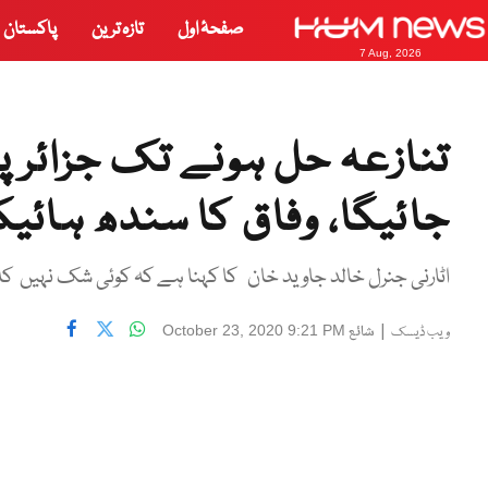
صفحۂ اول
تازہ ترین
پاکستان
7 Aug, 2026
تنازعہ حل ہونے تک جزائر پر
جائیگا، وفاق کا سندھ ہائی
اٹارنی جنرل خالد جاوید خان کا کہنا ہے کہ کوئی شک نہیں کہ
|
شائع
October 23, 2020 9:21 PM
ویب ڈیسک