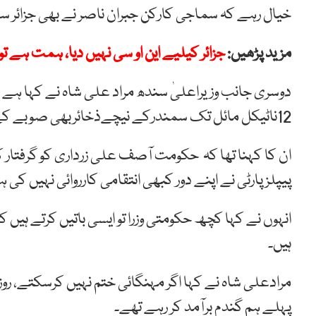
خیال رہے کہ سماجی کارکن جبران ناصر نے بھی جزائر س
مزید پڑھیں:
جزائر کیلیے این او سی نہیں دیا، ہمت ہے تو 
دوسری جانب وزیراعلیٰ سندھ مراد علی شاہ نے کہا ہے 
12ناٹیکل مائل تک سمندرکے نیچےذخائربھی صوبے کے ہیں۔
ان کا کہنا تھا کہ حکومت آصف علی زرداری کو گرفتار 
پیپلزپارٹی نے اپنے دور کبھی انتقامی کارروائی نہیں کی 
انہوں نے کہا کچھ حکومتی وزرا تو ایسی باتیں کرتے ہیں ک
ہیں۔
مرادعلی شاہ نے کہا اگر مہنگائی ختم نہیں کرسکتے، رو
پہلے ہم گندم برآمد کر رہے تھے۔