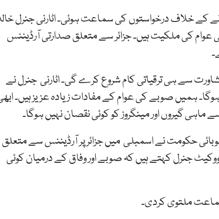
رنے کے خلاف درخواستوں کی سماعت ہوئی۔ اٹارنی جنرل خالد
ی عوام کی ملکیت ہیں۔ جزائر سے متعلق صدارتی آرڈیننس
۔
شاورت سے ہی ترقیاتی کام شروع کرے گی۔ اٹارنی جنرل نے
گا۔ ہمیں صوبے کی عوام کے مفادات زیادہ عزیز ہیں۔ ابھی
سے ماہی گیروں اور مینگروز کو کوئی نقصان نہیں ہوگا۔
بائی حکومت نے اسمبلی میں جزائر پر آرڈیننس سے متعلق
یڈووکیٹ جنرل کہتے ہیں کہ صوبے اور وفاق کے درمیان کوئی