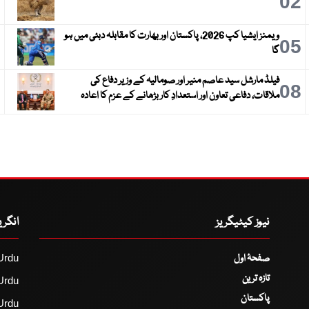
3
02
ویمنز ایشیا کپ 2026، پاکستان اور بھارت کا مقابلہ دبئی میں ہو
6
05
گا
فیلڈ مارشل سید عاصم منیر اور صومالیہ کے وزیر دفاع کی
9
08
ملاقات، دفاعی تعاون اور استعدادِ کار بڑھانے کے عزم کا اعادہ
نیوز کیٹیگریز
انگر
صفحۂ اول
Urdu
تازہ ترین
Urdu
پاکستان
Urdu