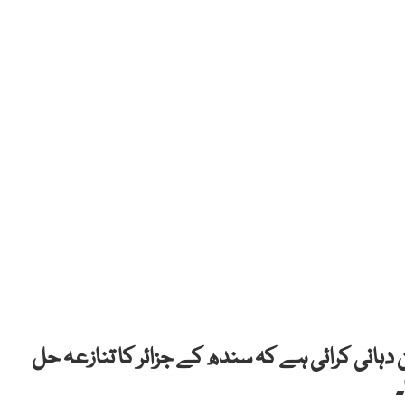
دہانی کرائی ہے کہ سندھ کے جزائر کا تنازعہ حل
۔