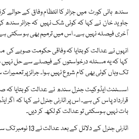
سندھ ہائی کورٹ میں جزائر کا انتظام وفاق کے حوالے ک
جاوید خان نے کہا کہ کوئی شک نہیں کہ جزائر سندھ ک
آخری فیصلہ نہیں ہے۔ اس میں ترمیم بھی ہو سکتی ہے
انہوں نے عدالت کو بتایا کہ وفاقی حکومت صوبے کی م
کہا کہ یہ مسئلہ درخواستوں کے فیصلے سے حل نہیں ہو
تک وہاں کوئی بھی کام شروع نہیں ہوا۔ جرائز پر تعمیرات 
اسسٹنٹ ایڈوکیٹ جنرل سندھ نے عدالت کو بتایا کہ صو
قرارداد پاس کی ہے۔ اس پر اٹارنی جنرل نے کہا کہ اگر ا
بات نہیں ہوسکتی تو عدالت کو لکھ کر دیں۔
اٹارنی جنرل کے دلائل کے بعد عدالت نے 13 نومبر تک سماعت ملتوی کردی۔