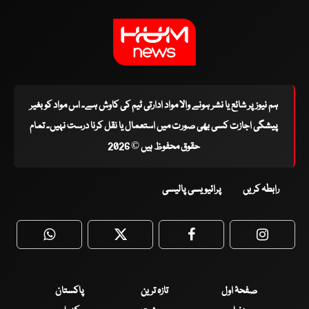
ہم نیوز پر شائع یا نشر ہونے والا مواد ادارتی ٹیم کی کاوش ہے۔ اس مواد کو بغیر
پیشگی اجازت کسی بھی صورت میں استعمال یا نقل کرنا درست نہیں۔ تمام
حقوق محفوظ ہیں © 2026
رابطہ کریں
پرائیویسی پالیسی
WhatsApp
Twitter
Facebook
Faceboo
صفحۂ اول
تازہ ترین
پاکستان