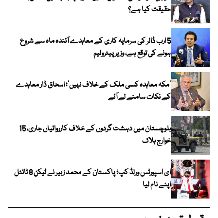
حقیقت کیا ہے؟
5 ارب ڈالر کی سرمایہ کاری کے معاہدے آئندہ ماہ سے شروع
ہونے کی توقع ہے، وزیر پیٹرولیم
‘مکہ معاہدہ کسی ملک کے خلاف نہیں’؛ اسحاق ڈار معاہدے
کے نکات سامنے لے آئے
بلوچستان میں دہشت گردوں کے خلاف کارروائیاں جاری، 15
خوارج ہلاک
ای اسپورٹس ورلڈ کپ؛ پاکستان کے محمد زبیر نے ٹیکن 8 ٹائٹل
اپنے نام لیا