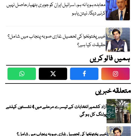
معاہدہ ہو یا نہ ہو، اسرائیل ایران کو جوہری ہتھیارحاصل نہیں
کرنے دیگا، نیتن یاہو
خیبر پختونخوا کی تحصیل غازی صوبہ پنجاب میں شامل؟
حقیقت کیا ہے؟
ہمیں فالو کریں
WhatsApp
Twitter
Facebook
Faceboo
متعلقہ خبریں
آزاد کشمیر انتخابات کے تیسرے مرحلے میں 4 نشستوں کیلئے
پولنگ کل ہو گی
خیبر پختونخوا کی تحصیل غازی صوبہ پنجاب میں شامل؟