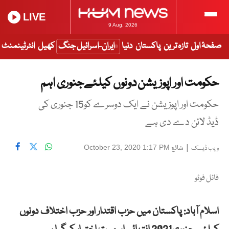
LIVE
9 Aug, 2026
صفحۂ اول
تازہ ترین
پاکستان
دنیا
ایران-اسرائیل جنگ
کھیل
انٹرٹینمنٹ
حکومت اور اپوزیشن دونوں کیلئےجنوری اہم
حکومت اور اپوزیشن نے ایک دوسرے کو15 جنوری کی
ڈیڈ لائن دے دی ہے
|
شائع
October 23, 2020 1:17 PM
ویب ڈیسک
فائل فوٹو
اسلام آباد: پاکستان میں حزب اقتدار اور حزب اختلاف دونوں