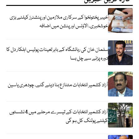
خیبرپختونخوا کے سرکاری ملازمین اور پنشنرز کیلئے بڑی
خوشخبری، الاؤنس اور پنشن میں اضافہ
سلمان خان کی رہائشگاہ کے باہر تعینات پولیس اہلکار دل کا
دورہ پڑنے سے چل بسا
آزاد کشمیر انتخابات متنازع بنا دیئے گئے، چودھری یاسین
آزاد کشمیر انتخابات کے تیسرے مرحلے میں 4 نشستوں
کیلئے پولنگ کل ہو گی