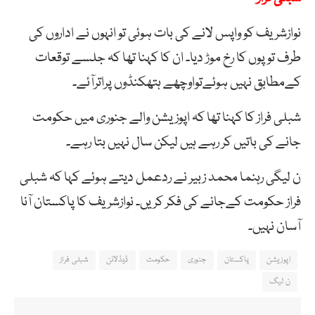
نوازشریف کو واپس لانے کی بات ہوئی تو انہوں نے اداروں کی
طرف توپوں کا رخ موڑ دیا۔ ان کا کہنا تھا کہ جلسے توقعات
کےمطابق نہیں ہوئےتواوچھے ہتھکنڈوں پراترآئے۔
شبلی فراز کا کہنا تھا کہ اپوزیشن والے جنوری میں حکومت
جانے کی باتیں کر رہے ہیں لیکن سال نہیں بتا رہے۔
ن لیگی رہنما محمد زبیر نے ردعمل دیتے ہوئے کہا کہ شبلی
فراز حکومت کےجانے کی فکر کریں۔ نوازشریف کا پاکستان آنا
آسان نہیں۔
اپوزیشن
پاکستان
جنوری
حکومت
ڈیڈلائن
شبلی فراز
ن لیگ