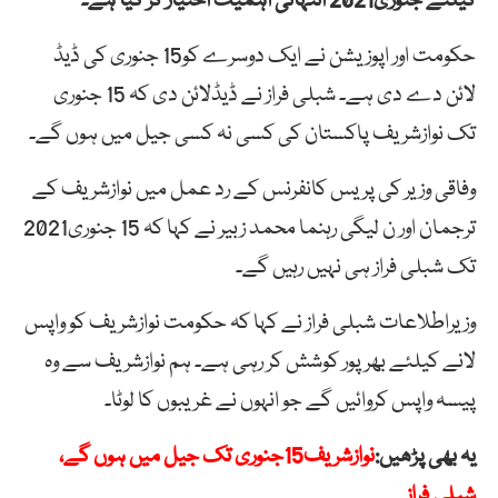
کیلئے جنوری2021 انتہائی اہمیت اختیار کر گیا ہے۔
حکومت اور اپوزیشن نے ایک دوسرے کو15 جنوری کی ڈیڈ
لائن دے دی ہے۔ شبلی فراز نے ڈیڈلائن دی کہ 15 جنوری
تک نوازشریف پاکستان کی کسی نہ کسی جیل میں ہوں گے۔
وفاقی وزیر کی پریس کانفرنس کے رد عمل میں نوازشریف کے
ترجمان اور ن لیگی رہنما محمد زبیر نے کہا کہ 15 جنوری2021
تک شبلی فراز ہی نہیں رہیں گے۔
وزیراطلاعات شبلی فراز نے کہا کہ حکومت نوازشریف کو واپس
لانے کیلئے بھرپور کوشش کر رہی ہے۔ ہم نوازشریف سے وہ
پیسہ واپس کروائیں گے جو انہوں نے غریبوں کا لوٹا۔
یہ بھی پڑھیں:
نوازشریف15جنوری تک جیل میں ہوں گے،
شبلی فراز