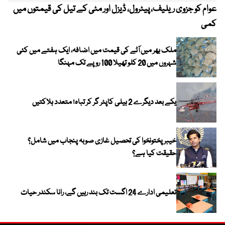
عوام کو جزوی ریلیف، پیٹرول، ڈیزل اور مٹی کے تیل کی قیمتوں میں
4 روز میں سونے کی قیمت میں بڑا اضافہ
کمی
ملک بھر میں آٹے کی قیمت میں اضافہ، ایک ہفتے میں کئی
شہروں میں 20 کلو تھیلا 100 روپے تک مہنگا
یکے بعد دیگرے 2 ہیلی کاپٹر گر کر تباہ؛ متعدد ہلاکتیں
خیبر پختونخوا کی تحصیل غازی صوبہ پنجاب میں شامل؟
حقیقت کیا ہے؟
تعلیمی ادارے 24 اگست تک بند رہیں گے، رانا سکندر حیات