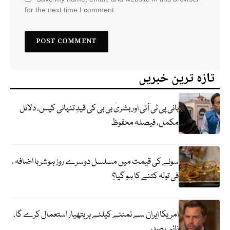
for the next time I comment.
تازہ ترین خبریں
بانی پی ٹی آئی اور بشریٰ بی بی کی قیدِ تنہائی کیس، دلائل
مکمل، فیصلہ محفوظ
سونے کی قیمت میں مسلسل دوسرے روز ہوشربا اضافہ ،
فی تولہ کتنے کا ہو گیا؟
امریکا ایران سے نمٹنے کیلئے ہر ہتھیار استعمال کرے گا،
نائب صدر