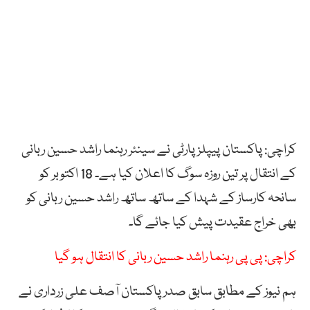
کراچی: پاکستان پیپلزپارٹی نے سینئر رہنما راشد حسین ربانی
کے انتقال پر تین روزہ سوگ کا اعلان کیا ہے۔ 18 اکتوبر کو
سانحہ کارساز کے شہدا کے ساتھ ساتھ راشد حسین ربانی کو
بھی خراج عقیدت پیش کیا جائے گا۔
کراچی: پی پی رہنما راشد حسین ربانی کا انتقال ہو گیا
ہم نیوز کے مطابق سابق صدر پاکستان آصف علی زرداری نے