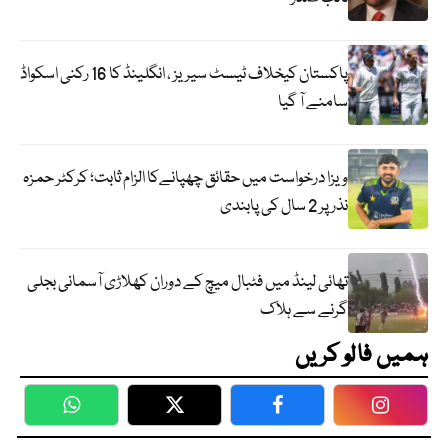
پاکستان کیخلاف ٹیسٹ سیریز ، انگلینڈ کا 16 رکنی اسکواڈ
سامنے آ گیا
ویزا درخواست میں حقائق چھپانےکا الزام ثابت؛ کرکٹر حمزہ
نذر پر 2 سال کی پابندی
تھائی لینڈ میں فٹبال میچ کے دوران کھلاڑی آسمانی بجلی
گرنے سے ہلاک
ہمیں فالو کریں
WhatsApp
Twitter
Facebook
Faceboo