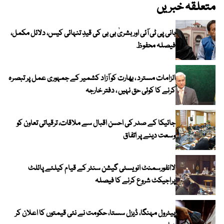
متعلقہ خبریں
بانی پی ٹی آئی اور بشریٰ بی بی کی قیدِ تنہائی کیس، دلائل مکمل،
فیصلہ محفوظ
الزامات مسترد ، بھارت کو آزاد کشمیر کے جمہوری عمل پر تبصرہ
کرنے کا کوئی حق نہیں ، دفتر خارجہ
جائیکا کے صدر کی احسن اقبال سے ملاقات، ترقیاتی تعاون کو
وسعت دینے پر اتفاق
لاانفورسمنٹ انویسٹی گیشن سنٹر کے قیام کیلئے پائلٹ
پراجیکٹ شروع کرنے کا فیصلہ
پیٹرول مہنگا، ڈیزل سستا، حکومت نے نئی قیمتوں کا اعلان کر