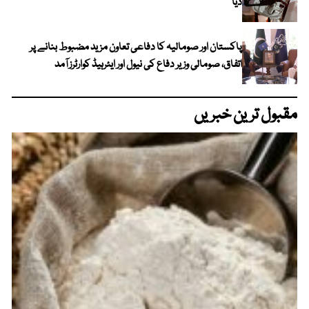
دیا
پاکستان اور صومالیہ کا دفاعی تعاون مزید مضبوط بنانے پر
اتفاق، صومالی وزیر دفاع کی نیول اور ایئرہیڈ کوارٹرز آمد
مقبول ترین خبریں