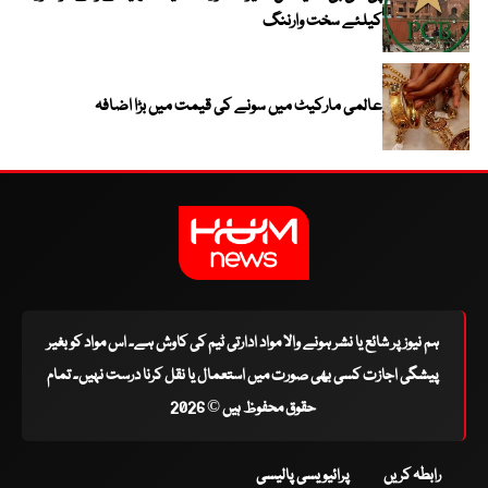
کیلئے سخت وارننگ
عالمی مارکیٹ میں سونے کی قیمت میں بڑا اضافہ
ہم نیوز پر شائع یا نشر ہونے والا مواد ادارتی ٹیم کی کاوش ہے۔ اس مواد کو بغیر
پیشگی اجازت کسی بھی صورت میں استعمال یا نقل کرنا درست نہیں۔ تمام
حقوق محفوظ ہیں © 2026
رابطہ کریں
پرائیویسی پالیسی