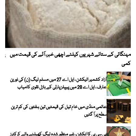
مہنگائی کے ستائے شہریوں کیلئے اچھی خبر، آٹے کی قیمت میں
پیٹ
کمی
آزاد کشمیر الیکشن ، ایل اے 27 میں مسلم لیگ (ن) کی نورین
عارف ، ایل اے 28 میں پیپلز پارٹی کے بازل نقوی کامیاب
عالمی منڈی میں خام تیل کی قیمتیں تین ہفتوں کی کم ترین
سطح پر آ گئیں
پی سی بی کا ایکشن، غیر منظور شدہ لیگ کھیلنے والے کرکٹرز