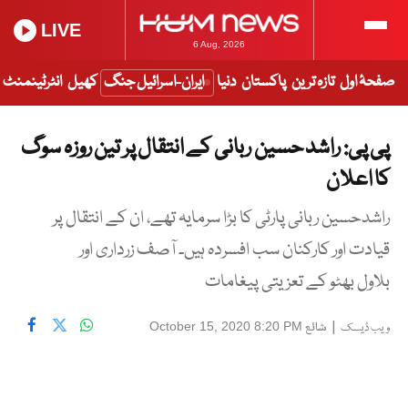
LIVE
6 Aug, 2026
صفحۂ اول
تازہ ترین
پاکستان
دنیا
ایران-اسرائیل جنگ
کھیل
انٹرٹینمنٹ
پی پی: راشد حسین ربانی کے انتقال پر تین روزہ سوگ
کا اعلان
راشدحسین ربانی پارٹی کا بڑا سرمایہ تھے، ان کے انتقال پر
قیادت اور کارکنان سب افسردہ ہیں۔ آصف زرداری اور
بلاول بھٹو کے تعزیتی پیغامات
|
شائع
October 15, 2020 8:20 PM
ویب ڈیسک