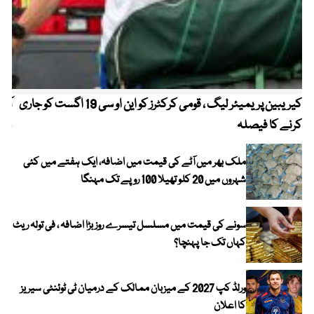
کیریبین پریمیئر لیگ ، قومی کرکٹرز کو این او سی 19 اگست کو جاری
آز
کرنے کا فیصلہ
چھی
ملک بھر میں آٹے کی قیمت میں اضافہ، ایک ہفتے میں کئی
شہروں میں 20 کلو تھیلا 100 روپے تک مہنگا
سونے کی قیمت میں مسلسل تیسرے روز بڑا اضافہ ، فی تولہ ریٹ
کہاں تک جا پہنچا؟
ورلڈ کپ 2027 کے میزبان ممالک کے درمیان ٹی ٹوئنٹی سیریز
کا اعلان