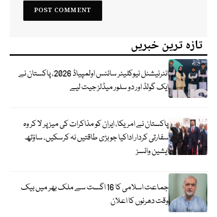
تازہ ترین خبریں
انٹرنیشنل نیوکلیئر سائنس اولمپیاڈ 2026، پاکستان نے
ایک گولڈ اور دو سلور میڈلز جیت لیے
پاکستان نے امریکا، ایران کو مذاکرات کی میز پر لا کر وہ
سفارتی کردار اداکیا جو بڑی طاقتیں نہ کرسکیں، ساؤتھ
ایشین وائسز
جماعت اسلامی کا 16 اگست سے ملک بھر میں بیک
وقت دھرنوں کا اعلان