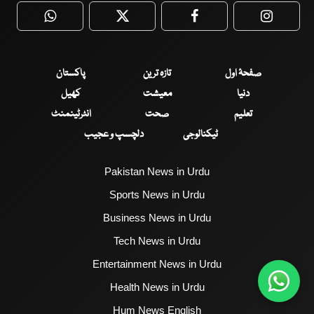
WhatsApp
Twitter
Facebook
Faceboo
صفحۂ اول
تازہ ترین
پاکستان
دنیا
معیشت
کھیل
تعلیم
صحت
انٹرٹینمنٹ
ٹیکنالوجی
دلچسپ و عجیب
Pakistan News in Urdu
Sports News in Urdu
Business News in Urdu
Tech News in Urdu
Entertainment News in Urdu
Health News in Urdu
Hum News English