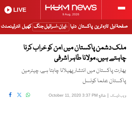
LIVE
9 Aug, 2026
صفحۂ اول
تازہ ترین
پاکستان
دنیا
ایران-اسرائیل جنگ
کھیل
انٹرٹینمنٹ
ملک دشمن پاکستان میں امن کو خراب کرنا
چاہتے ہیں، مولانا طاہر اشرفی
بھارت پاکستان میں انتشار پھیلانا چاہتا ہے، چیئرمین
پاکستان علما کونسل
|
شائع
October 11, 2020 3:37 PM
ویب ڈیسک