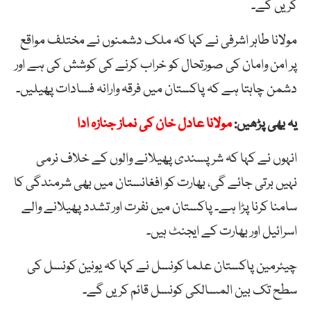
کریں گے۔
مولانا طاہر اشرفی نے کہا کہ ملک دشمنوں نے مختلف مواقع
پر امن وامان کی صورتحال کو خراب کرنے کی کوشش کی ہے اور
دشمن چاہتا ہے کہ پاکستان میں فرقہ وارانہ فسادات پھیلیں۔
یہ بھی پڑھیں:
مولانا عادل خان کی نماز جنازہ ادا
انہوں نے کہا کہ شرپسندی پھیلانے والوں کے خلاف نرمی
نہیں برتی جائے گی، بھارت کو افغانستان میں بھی شرمندگی کا
سامنا کرنا پڑا ہے۔ پاکستان میں نفرت اور تشدد پھیلانے والے
اسرائیل اور بھارت کے ایجنٹ ہیں۔
چیئرمین پاکستان علما کونسل نے کہا کہ یونین کونسل کی
سطح تک بین المسالکی کونسل قائم کریں گے۔