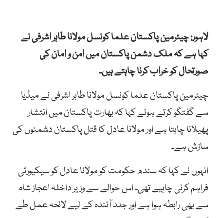
لاہور: چیئرمین پاکستان علما کونسل مولانا طاہر اشرفی نے
کہا ہے کہ ملک دشمن پاکستان میں امن و امان کی
صورتحال کو خراب کرنا چاہتے ہیں۔
چیئرمین پاکستان علما کونسل مولانا طاہر اشرفی نے میڈیا
سے گفتگو کرتے ہوئے کہا کہ بھارت پاکستان میں انتشار
پھیلانا چاہتا ہے اور مولانا عادل کا قتل پاکستان دشمنوں کی
سازش ہے۔
انہوں نے کہا کہ سندھ حکومت کو مولانا عادل کو سیکیورٹی
فراہم کرنی چاہیے تھی۔ اس حوالے سے وزیر داخلہ اعجاز شاہ
سے بھی رابطہ ہوا ہے اور جلد آئندہ کے لیے لائحہ عمل طے