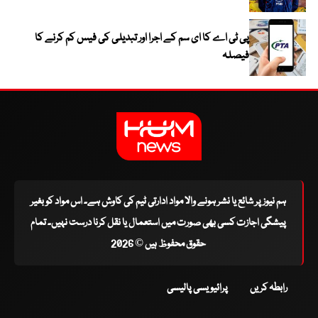
پی ٹی اے کا ای سم کے اجرا اور تبدیلی کی فیس کم کرنے کا
فیصلہ
ہم نیوز پر شائع یا نشر ہونے والا مواد ادارتی ٹیم کی کاوش ہے۔ اس مواد کو بغیر
پیشگی اجازت کسی بھی صورت میں استعمال یا نقل کرنا درست نہیں۔ تمام
حقوق محفوظ ہیں © 2026
رابطہ کریں
پرائیویسی پالیسی