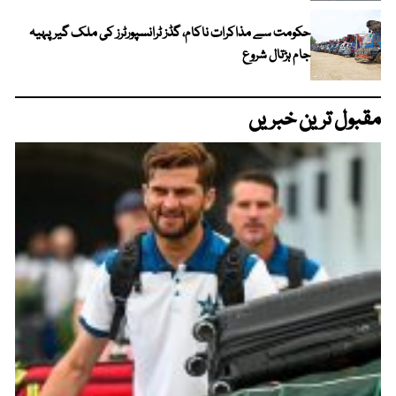
حکومت سے مذاکرات ناکام، گڈز ٹرانسپورٹرز کی ملک گیر پہیہ
جام ہڑتال شروع
مقبول ترین خبریں