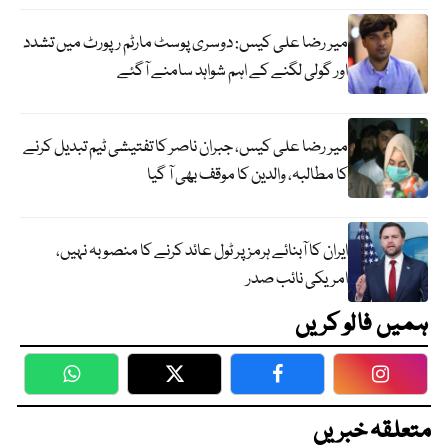
میر رضا علی کیس: دوسری پوسٹ مارٹم رپورٹ میں تشدد
اور گولی لگنے کے اہم شواہد سامنے آگئے
میر رضا علی کیس، جبران ناصر کا تفتیشی ٹیم تبدیل کرنے
کا مطالبہ، والدین کا موقف بھی آ گیا
ایران کا آبنائے ہرمز پر ٹول عائد کرنے کا منصوبہ نہیں،
امریکی نائب صدر
ہمیں فالو کریں
WhatsApp
Twitter
Facebook
Faceboo
متعلقہ خبریں