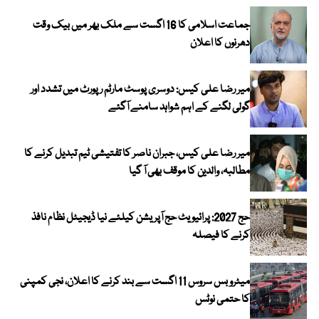
جماعت اسلامی کا 16 اگست سے ملک بھر میں بیک وقت
دھرنوں کا اعلان
میر رضا علی کیس: دوسری پوسٹ مارٹم رپورٹ میں تشدد اور
گولی لگنے کے اہم شواہد سامنے آگئے
میر رضا علی کیس، جبران ناصر کا تفتیشی ٹیم تبدیل کرنے کا
مطالبہ، والدین کا موقف بھی آ گیا
حج 2027: پرائیویٹ حج آپریشن کیلئے نیا ڈیجیٹل نظام نافذ
کرنے کا فیصلہ
میٹرو بس سروس 11 اگست سے بند کرنے کا اعلان، نجی کمپنی
کا حتمی نوٹس