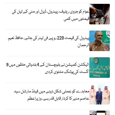
عوام کو جزوی ریلیف، پیٹرول، ڈیزل اور مٹی کے تیل کی
قیمتوں میں کمی
پیٹرول کی قیمت 228 روپے فی لیٹر کی جائے، حافظ نعیم
الرحمان
الیکشن کمیشن نے بلوچستان کے 4 بلدیاتی حلقوں میں 9
اگست کی پولنگ ملتوی کردی
معاہدے کو عملی شکل دینے میں فیلڈ مارشل سید
عاصم منیر کا کردار قابل قدر ہے، وزیراعظم