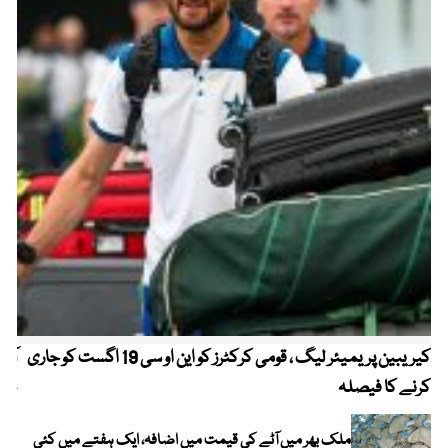
کیریبین پریمیئر لیگ ، قومی کرکٹرز کو این او سی 19 اگست کو جاری
آز
کرنے کا فیصلہ
چھی
ملک بھر میں آٹے کی قیمت میں اضافہ، ایک ہفتے میں کئی