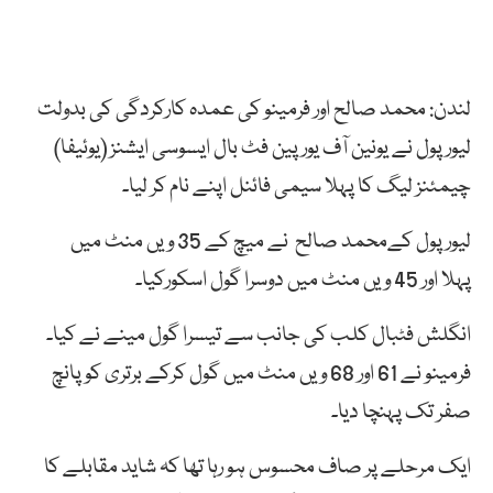
لندن: محمد صالح اور فرمینو کی عمدہ کارکردگی کی بدولت
لیورپول نے یونین آف یورپین فٹ بال ایسوسی ایشنز (یوئیفا)
چیمئنز لیگ کا پہلا سیمی فائنل اپنے نام کر لیا۔
لیور پول کےمحمد صالح نے میچ کے 35 ویں منٹ میں
پہلا اور 45 ویں منٹ میں دوسرا گول اسکورکیا۔
انگلش فٹبال کلب کی جانب سے تیسرا گول مینے نے کیا۔
فرمینو نے 61 اور 68 ویں منٹ میں گول کرکے برتری کو پانچ
صفر تک پہنچا دیا۔
ایک مرحلے پر صاف محسوس ہو رہا تھا کہ شاید مقابلے کا