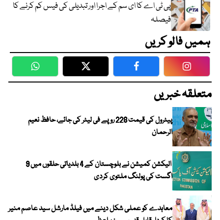
پی ٹی اے کا ای سم کے اجرا اور تبدیلی کی فیس کم کرنے کا
فیصلہ
ہمیں فالو کریں
WhatsApp
Twitter
Facebook
Faceboo
متعلقہ خبریں
پیٹرول کی قیمت 228 روپے فی لیٹر کی جائے، حافظ نعیم
الرحمان
الیکشن کمیشن نے بلوچستان کے 4 بلدیاتی حلقوں میں 9
اگست کی پولنگ ملتوی کردی
معاہدے کو عملی شکل دینے میں فیلڈ مارشل سید عاصم منیر