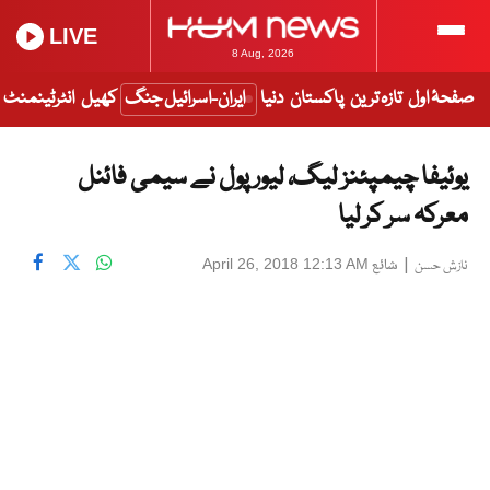
LIVE
8 Aug, 2026
صفحۂ اول
تازہ ترین
پاکستان
دنیا
ایران-اسرائیل جنگ
کھیل
انٹرٹینمنٹ
یوئیفا چیمپئنز لیگ، لیور پول نے سیمی فائنل
معرکہ سر کر لیا
|
شائع
April 26, 2018 12:13 AM
نازش حسن