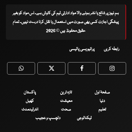
ہم نیوز پر شائع یا نشر ہونے والا مواد ادارتی ٹیم کی کاوش ہے۔ اس مواد کو بغیر
پیشگی اجازت کسی بھی صورت میں استعمال یا نقل کرنا درست نہیں۔ تمام
حقوق محفوظ ہیں © 2026
رابطہ کریں
پرائیویسی پالیسی
WhatsApp
Twitter
Facebook
Faceboo
صفحۂ اول
تازہ ترین
پاکستان
دنیا
معیشت
کھیل
تعلیم
صحت
انٹرٹینمنٹ
ٹیکنالوجی
دلچسپ و عجیب