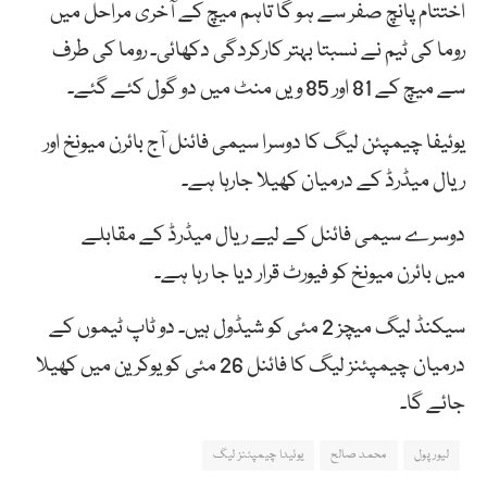
اختتام پانچ صفر سے ہو گا تاہم میچ کے آخری مراحل میں
روما کی ٹیم نے نسبتا بہتر کارکردگی دکھائی۔ روما کی طرف
سے میچ کے 81 اور 85 ویں منٹ میں دو گول کئے گئے۔
یوئیفا چیمپئن لیگ کا دوسرا سیمی فائنل آج بائرن میونخ اور
ریال میڈرڈ کے درمیان کھیلا جارہا ہے۔
دوسرے سیمی فائنل کے لیے ریال میڈرڈ کے مقابلے
میں بائرن میونخ کو فیورٹ قرار دیا جا رہا ہے۔
سیکنڈ لیگ میچز 2 مئی کو شیڈول ہیں۔ دو ٹاپ ٹیموں کے
درمیان چیمپئنز لیگ کا فائنل 26 مئی کو یوکرین میں کھیلا
جائے گا۔
لیور پول
محمد صالح
یوئیدا چیمپئنز لیگ