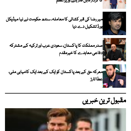
کا کردار قابل قدر ہے، وزیراعظم
میر رضا کی قبر کشائی کا معاملہ، سندھ حکومت نے نیا میڈیکل
بورڈ تشکیل دے دیا
صدر مملکت کا پاکستان، سعودی عرب اور ترکیہ کے مشترکہ
دفاعی معاہدے کا خیرمقدم
معرکہ حق کے بعد پاکستان کو ایک کے بعد ایک کامیابی ملی،
عطا تارڑ
مقبول ترین خبریں