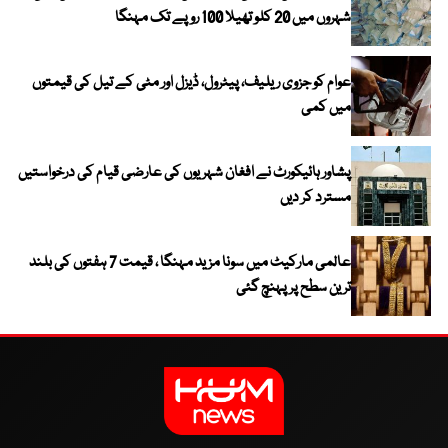
شہروں میں 20 کلو تھیلا 100 روپے تک مہنگا
عوام کو جزوی ریلیف، پیٹرول، ڈیزل اور مٹی کے تیل کی قیمتوں
میں کمی
پشاور ہائیکورٹ نے افغان شہریوں کی عارضی قیام کی درخواستیں
مسترد کر دیں
عالمی مارکیٹ میں سونا مزید مہنگا ، قیمت 7 ہفتوں کی بلند
ترین سطح پر پہنچ گئی