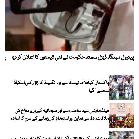
پیٹرول مہنگا، ڈیزل سستا، حکومت نے نئی قیمتوں کا اعلان کر دیا
پنج
پاکستان کیخلاف ٹیسٹ سیریز ، انگلینڈ کا 16 رکنی اسکواڈ
سامنے آ گیا
فیلڈ مارشل سید عاصم منیر اور صومالیہ کے وزیر دفاع کی
ملاقات، دفاعی تعاون اور استعدادِ کار بڑھانے کے عزم کا اعادہ