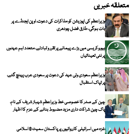
متعلقہ خبریں
وزیراعظم کی اپوزیشن کو مذاکرات کی دعوت، اوپن ایجنڈے پر
بات ہوگی، طارق فضل چودھری
بیوروکریسی میں بڑے پیمانے پر تقرر و تبادلے، متعدد اہم عہدوں
پر نئی تعیناتیاں
وزیراعظم سعودی ولی عہد کی دعوت پر سعودی عرب پہنچ گئے،
پر تپاک استقبال
چین کے صدر کا خصوصی خط وزیراعظم شہباز شریف کے نام،
پاک چین شراکت داری مزید مضبوط بنانے کے عزم کا اظہار
غزہ میں اسرائیلی کارروائیوں پر پاکستان سمیت 8 اسلامی