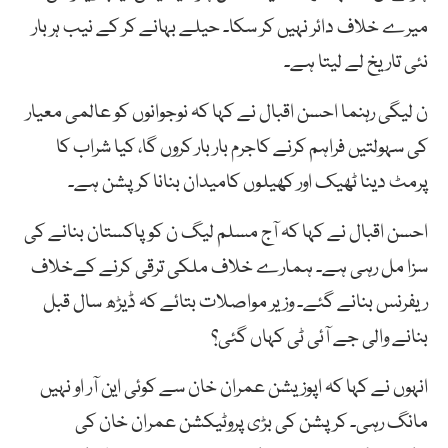
میرے خلاف دائر نہیں کر سکا۔ حیلے بہانے کر کے نیب ہر بار
نئی تاریخ لے لیتا ہے۔
ن لیگی رہنما احسن اقبال نے کہا کہ نوجوانوں کو عالمی معیار
کی سہولتیں فراہم کرنے کاجرم بار بار کروں گا، کیا شراب کا
پرمٹ دینا ٹھیک اور کھیلوں کامیدان بنانا کرپشن ہے۔
احسن اقبال نے کہا کہ آج مسلم لیگ ن کو پاکستان بنانے کی
سزا مل رہی ہے۔ ہمارے خلاف ملکی ترقی کرنے کےخلاف
ریفرنس بنانے گئے۔ وزیر مواصلات بتائے کہ ڈیڑھ سال قبل
بنانے والی جے آئی ٹی کہاں گئی؟
انہوں نے کہا کہ اپوزیشن عمران خان سے کوئی این آر او نہیں
مانگ رہی۔ کرپشن کی بڑی پروٹیکشن عمران خان کی