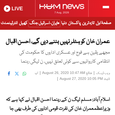
LIVE
7 Aug, 2026
صفحۂ اول
تازہ ترین
پاکستان
دنیا
ایران-اسرائیل جنگ
کھیل
انٹرٹینمنٹ
عمران خان کو ہٹلر نہیں بننے دیں گے، احسن اقبال
مجھے یقین ہے فوج اور عسکری اداروں کا حکومت کی
انتقامی کارروائیوں سے کوئی تعلق نہیں، ن لیگی رہنما
|
شائع
|
اپ
August 26, 2020 10:47 AM
ویب ڈیسک
ڈیٹ
|
August 27, 2020 10:05 PM
اسلام آباد: مسلم لیگ ن کے رہنما احسن اقبال نے کہا ہے کہ
وزیراعظمعمران خان کی نفرت قومی اداروں کی طرف بھی جا