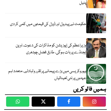
پٹیل
حکومت نے پیٹرول اور ڈیزل کی قیمتوں میں کمی کر دی
وزیراعظم کی اپوزیشن کو مذاکرات کی دعوت، اوپن
ایجنڈے پر بات ہوگی، طارق فضل چودھری
بیوروکریسی میں بڑے پیمانے پر تقرر و تبادلے، متعدد اہم
عہدوں پر نئی تعیناتیاں
ہمیں فالو کریں
WhatsApp
Twitter
Facebook
Faceboo