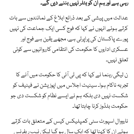
رہی ہے اور ہم ان کو ہٹلر نہیں بننے دیں گے۔
عدالت میں پیشی کے بعد ذرائع ابلاغ کے نمائندوں سے بات
کرتے ہوئے انہوں نے کہا کہ فوج کسی ایک جماعت کی نہیں
پورے پاکستان کی پراپرٹی ہے، مجھے یقین ہے فوج اور
عسکری اداروں کا حکومت کی انتقامی کارروائیوں سے کوئی
تعلق نہیں۔
ن لیگی رہنما نے کہا کہ پی ٹی آئی کا حکومت میں آنے کا
تجربہ ناکام ہوا۔ سینیٹ اجلاس میں اپوزیشن نے فیٹیف کو
شکست نہیں دی بلکہ ہم نے ایسے نظام کو شکست دی جو
حکومت بلڈوز کرنا چاہتا تھا۔
نارووال اسپورٹ سٹی کمپلیکس کیس کے متعلق بات کرتے
ہوئے ان کا کہنا تھا کہ ایک سال ہو گیا لیکن نیب ریفرنس