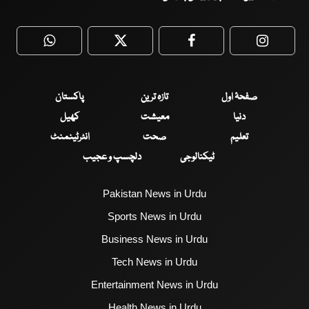
WhatsApp
Twitter
Facebook
Faceboo
صفحۂ اول
تازہ ترین
پاکستان
دنیا
معیشت
کھیل
تعلیم
صحت
انٹرٹینمنٹ
ٹیکنالوجی
دلچسپ و عجیب
Pakistan News in Urdu
Sports News in Urdu
Business News in Urdu
Tech News in Urdu
Entertainment News in Urdu
Health News in Urdu