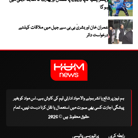
ویمنز ایشیا کپ 2026، پاکستان اور بھارت کا مقابلہ دبئی میں
ہو گا
عمران خان اور بشریٰ بی بی سے جیل میں ملاقات کیلئے
درخواست دائر
ہم نیوز پر شائع یا نشر ہونے والا مواد ادارتی ٹیم کی کاوش ہے۔ اس مواد کو بغیر
پیشگی اجازت کسی بھی صورت میں استعمال یا نقل کرنا درست نہیں۔ تمام
حقوق محفوظ ہیں © 2026
رابطہ کریں
پرائیویسی پالیسی