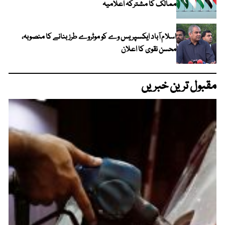
ممالک کا مشترکہ اعلامیہ
اسلام آباد ایکسپریس وے کو موٹروے طرز بنانے کا منصوبہ،
محسن نقوی کا اعلان
مقبول ترین خبریں