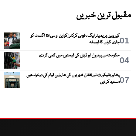
مقبول ترین خبریں
کیریبین پریمیئر لیگ ، قومی کرکٹرز کو این او سی 19 اگست کو
01
جاری کرنے کا فیصلہ
حکومت نے پیٹرول اور ڈیزل کی قیمتوں میں کمی کر دی
04
پشاور ہائیکورٹ نے افغان شہریوں کی عارضی قیام کی درخواستیں
07
مسترد کر دیں