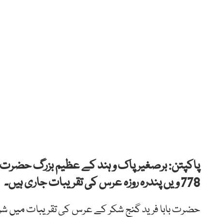
پاکپتن: برصغیر پاک و ہند کے عظیم بزرگ حضرت با
778 ویں پندرہ روزہ عرس کی تقریبات جاری ہیں۔
حضرت بابا فرید گنج شکر کے عرس کی تقریبات میں شرک