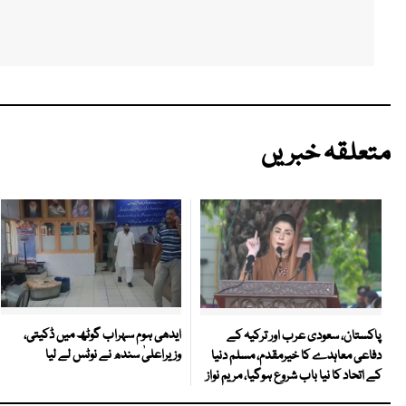
متعلقہ خبریں
ایدھی ہوم سہراب گوٹھ میں ڈکیتی،
پاکستان، سعودی عرب اور ترکیہ کے
وزیراعلیٰ سندھ نے نوٹس لے لیا
دفاعی معاہدے کا خیرمقدم، مسلم دنیا
کے اتحاد کا نیا باب شروع ہوگیا، مریم نواز