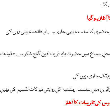
 گا۔
آغاز ہو گیا
 حاضری کا سلسلہ بھی جاری ہے اور فاتحہ خوانی بھی کی
، محلِ سماع میں حضرت بابا فرید الدین گنج شکر سے عقیدت
ائرین میں سلسلہ چشتیہ کی روایتی تبرکات تقسیم کی تھیں۔