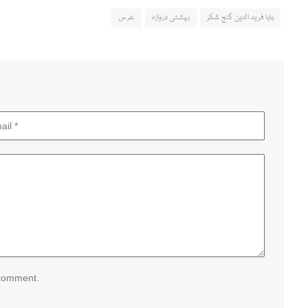
بابا فرید الدین گنج شکر
بہشتی دروازہ
عرس
 comment.