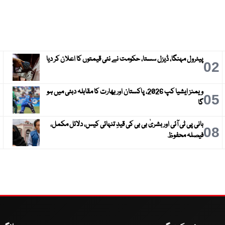
پیٹرول مہنگا، ڈیزل سستا، حکومت نے نئی قیمتوں کا اعلان کر دیا
3
02
ویمنز ایشیا کپ 2026، پاکستان اور بھارت کا مقابلہ دبئی میں ہو
6
05
گا
بانی پی ٹی آئی اور بشریٰ بی بی کی قیدِ تنہائی کیس، دلائل مکمل،
9
08
فیصلہ محفوظ