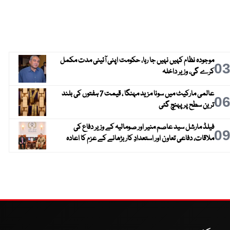
موجودہ نظام کہیں نہیں جا رہا، حکومت اپنی آئینی مدت مکمل
0
کرے گی، وزیر داخلہ
عالمی مارکیٹ میں سونا مزید مہنگا ، قیمت 7 ہفتوں کی بلند
0
ترین سطح پر پہنچ گئی
فیلڈ مارشل سید عاصم منیر اور صومالیہ کے وزیر دفاع کی
0
ملاقات، دفاعی تعاون اور استعدادِ کار بڑھانے کے عزم کا اعادہ