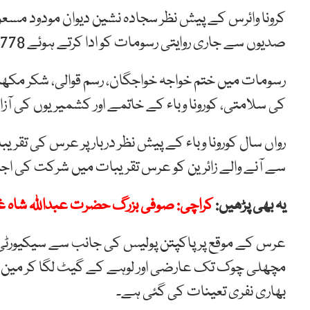
کرونا وائرس کے پیش نظر سجادہ نشین دیوان مودود 
صدیوں سے جاری روایتی رسومات کو ادا کرتے ہوئے 778 ویں عرس کی پندرہ روزہ تقریب کا آغاز کیا۔
رسومات میں ختم خواجہ خواجگان، رسم قوالی، شکر مکھا
کی سلامتی، کورونا وباء کے خاتمے اور کشمیریوں کی 
رواں سال کورونا وباء کے پیش نظر دربار پر عرس کی تقری
سے آنے والے زائرین کو عرس تقریبات میں شرکت کی اج
یہ بھی پڑھیں:
کراچی: صوفی بزرگ حضرت عبداللہ شاہ غازی ؒ کا 1290 واں
عرس کے موقع پر پاکپتن پولیس کی جانب سے سیکیورٹی ک
مچھلی چوک تک عارضی اور لوہے کے گیٹ لگا کر مین باز
بھاری نفری تعینات کی گئی ہے۔