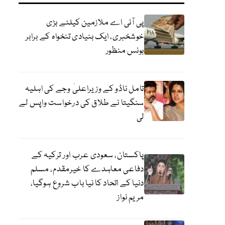
پی آئی اے ملازمین کیلئے بڑی
خوشخبری، ایک بنیادی تنخواہ کے برابر
بونس منظور
تامل ناڈو کے وزیراعلیٰ وجے کی اہلیہ
سنگیتا نے طلاق کی درخواست واپس لے
لی
پاکستان، سعودی عرب اور ترکیہ کے
دفاعی معاہدے کا خیرمقدم، مسلم
دنیا کے اتحاد کا نیا باب شروع ہوگیا،
مریم نواز