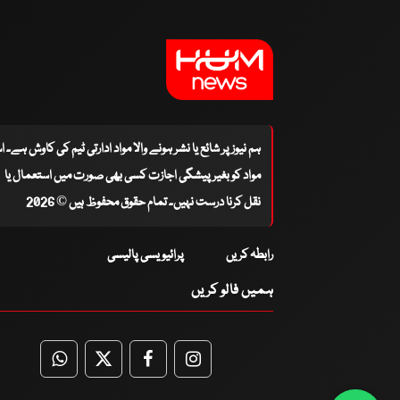
ہم نیوز پر شائع یا نشر ہونے والا مواد ادارتی ٹیم کی کاوش ہے۔ 
مواد کو بغیر پیشگی اجازت کسی بھی صورت میں استعمال یا
نقل کرنا درست نہیں۔ تمام حقوق محفوظ ہیں © 2026
رابطہ کریں
پرائیویسی پالیسی
ہمیں فالو کریں
WhatsApp
Twitter
Facebook
Facebook