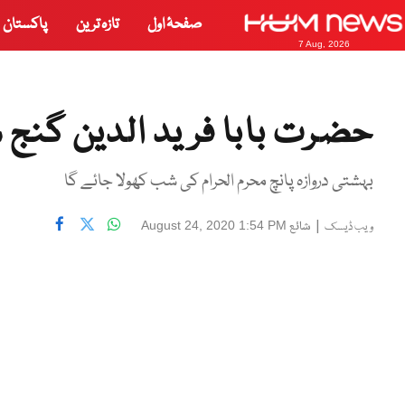
صفحۂ اول
تازہ ترین
پاکستان
7 Aug, 2026
حضرت بابا فرید الدین گنج
بہشتی دروازہ پانچ محرم الحرام کی شب کھولا جائے گا
|
شائع
August 24, 2020 1:54 PM
ویب ڈیسک