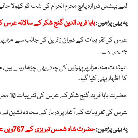
لیے بہشتی دروازہ پانچ محرم الحرام کی شب کو کھولا جائے
یہ بھی پڑھیں:
بابا فرید الدین گنج شکر کے سالانہ عرس کا 
عرس کی تقریبات کے دوران زائرین کی جانب سے مزار پر
جارہی ہے۔
عیقدت مند مزار پر پھولوں کی چادر بھی چڑھا رہے ہیں
کا اظہار بھی کیا گیا۔
حضرت بابا فرید گنج شکر کے عرس کی تقریبات 10 محرم تک جاری رہیں گی۔
عرس کی تقریبات کے آغاز پر دربار کے سجادہ نشین نے ز
یہ بھی پڑھیں:
حضرت شاہ شمس تبریزی کے 767ویں عرس کی تقریبات کا آغاز