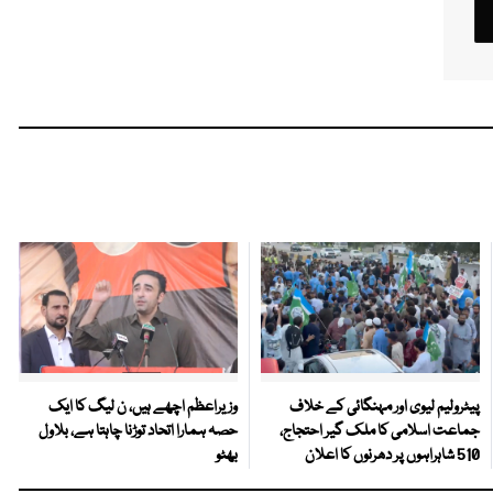
پیٹرولیم لیوی اور مہنگائی کے خلاف
وزیراعظم اچھے ہیں، ن لیگ کا ایک
جماعت اسلامی کا ملک گیر احتجاج،
حصہ ہمارا اتحاد توڑنا چاہتا ہے، بلاول
510 شاہراہوں پر دھرنوں کا اعلان
بھٹو