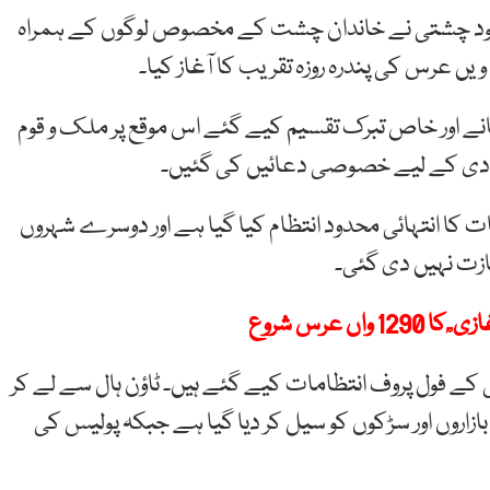
مسعود چشتی نے خاندان چشت کے مخصوص لوگوں کے ہمراہ
نے اور خاص تبرک تقسیم کیے گئے اس موقع پر ملک و قوم
آزادی کے لیے خصوصی دعائیں کی گئیں۔
بات کا انتہائی محدود انتظام کیا گیا ہے اور دوسرے شہروں
ازت نہیں دی گئی۔
 عرس شروع
ے فول پروف انتظامات کیے گئے ہیں۔ ٹاؤن ہال سے لے کر
اروں اور سڑکوں کو سیل کر دیا گیا ہے جبکہ پولیس کی