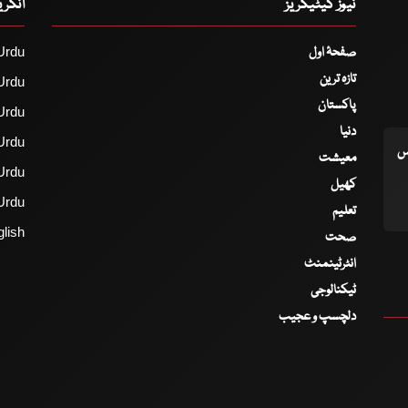
نیوز کیٹیگریز
انگر
صفحۂ اول
Urdu
تازہ ترین
Urdu
پاکستان
Urdu
دنیا
Urdu
اس
معیشت
Urdu
کھیل
Urdu
تعلیم
lish
صحت
انٹرٹینمنٹ
ٹیکنالوجی
دلچسپ و عجیب