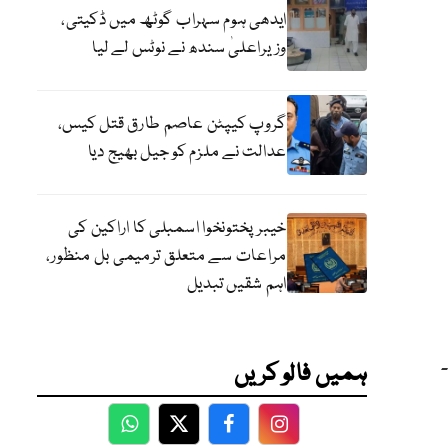
ایدھی ہوم سہراب گوٹھ میں ڈکیتی،
وزیراعلیٰ سندھ نے نوٹس لے لیا
گروپ کیپٹن عاصم طارق قتل کیس،
عدالت نے ملزم کو جیل بھیج دیا
خیبرپختونخوا اسمبلی کا اراکین کی
مراعات سے متعلق ترمیمی بل منظور،
اہم شقیں تبدیل
ہمیں فالو کریں
WhatsApp
Twitter
Facebook
Facebook