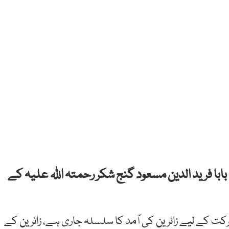
با فرید الدین مسعود گنج شکر رحمتہ اللہ علیہ کے
ت کے لیے زائرین کی آمد کا سلسلہ جاری ہے، زائرین کے