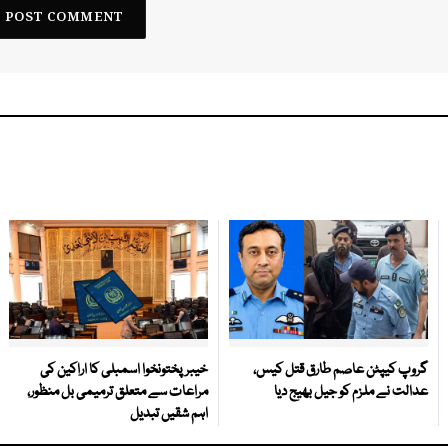
گروپ کیپٹن عاصم طارق قتل کیس،
خیبرپختونخوا اسمبلی کا اراکین کی
عدالت نے ملزم کو جیل بھیج دیا
مراعات سے متعلق ترمیمی بل منظور،
اہم شقیں تبدیل