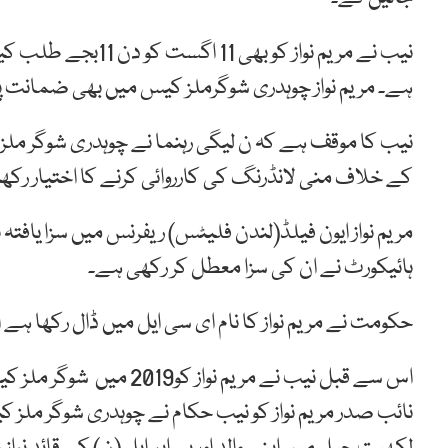
نیب نے مریم نواز کو 
ہے۔ مریم نواز چوہدری شوگرملز کیس میں بھی ضمانت پر ر
نیب کا موقف ہے کہ ن لیگی رہنما نے چوہدری شوگر ملز کے
کے خلاف منی لانڈرنگ کی کارروائی کرنے کا اختیار رکھ
ہائیکورٹ نے ان کی سزا معطل کر رکھی ہے۔
حکومت نے مریم نواز کا نام ای سی ایل میں ڈال رکھا ہے 
اس سے قبل نیب نے مریم نو
نائب صدر مریم نواز کو نیب حکام نے چوہدری شوگر ملز 