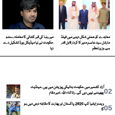
معاہدے کو عملی شکل دینے میں فیلڈ
میر رضا کی قبر کشائی کا معاملہ، سندھ
مارشل سید عاصم منیر کا کردار قابل قدر
حکومت نے نیا میڈیکل بورڈ تشکیل دے
ہے، وزیراعظم
دیا
آزاد کشمیر میں حکومت بنانیکی پوزیشن میں ہیں ، مینڈیٹ
3
02
چھیننے نہیں دیں گے ، رانا ثناء اللہ ، امیر مقام
ویمنز ایشیا کپ 2026، پاکستان اور بھارت کا مقابلہ دبئی میں ہو
6
05
گا