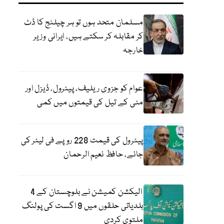
مسلمان متحد ہوں تو ہر چیلنج کا ڈٹ
کر مقابلہ کر سکتے ہیں، ایرانی وزیر
خارجہ
عوام کو جزوی ریلیف، پیٹرول، ڈیزل اور
مٹی کے تیل کی قیمتوں میں کمی
پیٹرول کی قیمت 228 روپے فی لیٹر کی
جائے، حافظ نعیم الرحمان
الیکشن کمیشن نے بلوچستان کے 4
بلدیاتی حلقوں میں 9 اگست کی پولنگ
ملتوی کردی