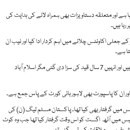
بھی 11 اگست کو دن 11بجے طلب کیا ہے اور متعلقہ دستاویزات بھی ہمراہ لانے کی ہدایت کی
ہا ہیں۔
 جعلی اکاونٹس چلانے میں اہم کردار ادا کیا اور نیب ان
تا ہے۔
مریم نواز ایون فیلڈ(لندن فلیٹس) ریفرنس میں سزا یافتہ ہیں اور انہیں 7 سال قید کی سزا دی گئی مگر اسلام آباد
اور ان کا پاسپورٹ بھی لاہور ہائی کورٹ کے پاس جمع ہے۔
از کو2019 میں شوگر ملز کیس میں گرفتار بھی کیا تھا۔ پاکستان مسلم لیگ (ن) کی
کیس میں آٹھ اگست کو اس وقت گرفتار کیا تھا جب وہ کوٹ