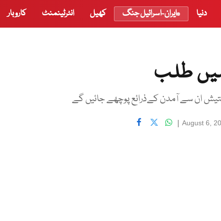
دنیا
ایران-اسرائیل جنگ
کھیل
انٹرٹینمنٹ
کاروبار
|
August 6, 2