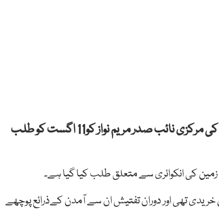
لاہور: قومی احتساب بیورو(نیب) نے مسلم لیگ ن کی مرکزی نائب صدر مریم نواز کو11 اگست کو طلب
 ہیں کہ مریم نواز نے 200 کنال زمین 2013 میں خریدی تھی اور دوران تفتیش ان سے آمدن کےذرائع پوچھے