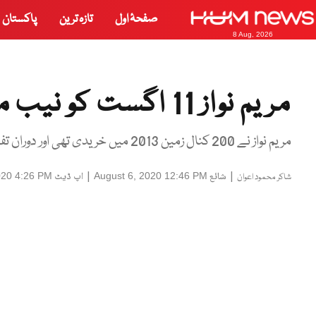
صفحۂ اول
تازہ ترین
پاکستان
8 Aug, 2026
مریم نواز 11 اگست کو نیب میں طلب
مریم نواز نے 200 کنال زمین 2013 میں خریدی تھی اور دوران تفتیش ان سے آمدن کےذرائع پوچھے جائیں گے
|
شائع
|
اپ ڈیٹ
020 4:26 PM
August 6, 2020 12:46 PM
شاکر محمود اعوان