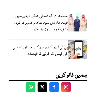
معاہدے کو عملی شکل دینے میں
فیلڈ مارشل سید عاصم منیر کا کردار
قابل قدر ہے، وزیراعظم
پی ٹی اے کا ای سم کے اجرا اور تبدیلی
کی فیس کم کرنے کا فیصلہ
ہمیں فالو کریں
WhatsApp
Twitter
Facebook
Facebook