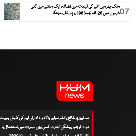
ملک بھر میں آٹے کی قیمت میں اضافہ، ایک ہفتے میں کئی
07
شہروں میں 20 کلو تھیلا 100 روپے تک مہنگا
ہم نیوز پر شائع یا نشر ہونے والا مواد ادارتی ٹیم کی کاوش ہے۔ 
مواد کو بغیر پیشگی اجازت کسی بھی صورت میں استعمال یا