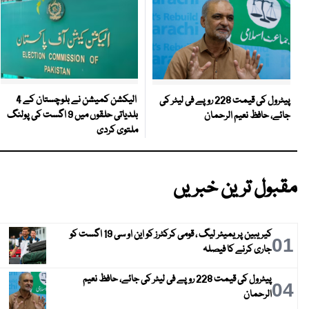
الیکشن کمیشن نے بلوچستان کے 4
پیٹرول کی قیمت 228 روپے فی لیٹر کی
بلدیاتی حلقوں میں 9 اگست کی پولنگ
جائے، حافظ نعیم الرحمان
ملتوی کردی
مقبول ترین خبریں
کیریبین پریمیئر لیگ ، قومی کرکٹرز کو این او سی 19 اگست کو
01
جاری کرنے کا فیصلہ
پیٹرول کی قیمت 228 روپے فی لیٹر کی جائے، حافظ نعیم
04
الرحمان