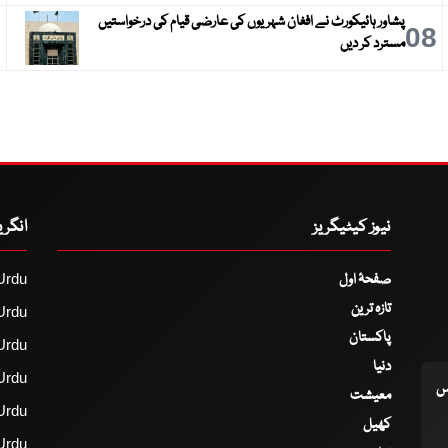
پشاور ہائیکورٹ نے افغان شہریوں کی عارضی قیام کی درخواستیں
9
08
مسترد کر دیں
نیوز کیٹیگریز
انگر
صفحۂ اول
Urdu
تازہ ترین
Urdu
پاکستان
Urdu
دنیا
Urdu
اس
معیشت
Urdu
کھیل
Urdu