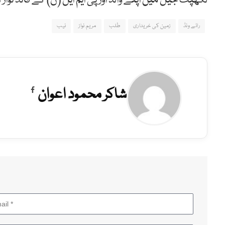
لکھپت جیل میں اپنے والد اور پی ایم ایل (ن) کے قائد ن
رائے ونڈ
زمین کی خریداری
طلب
مریم نواز
نیب
شاکر محمود اعوان
Facebook